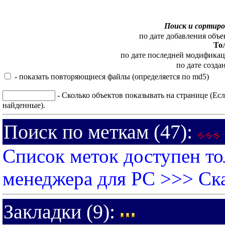
Поиск и сортиро
по дате добавления объе
То
по дате последней модифика
по дате созда
- показать повторяющиеся файлы (определяется по md5)
- Сколько объектов показывать на странице (Есл
найденные).
Поиск по меткам (47):
Список меток доступен то
менеджера для PC >>>
Ск
Закладки (9):