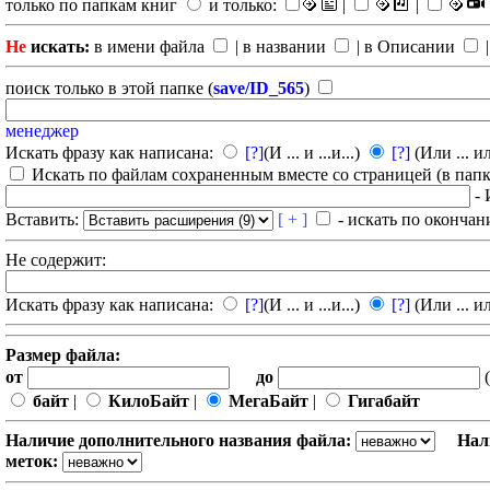
только по папкам книг
и только:
|
|
Не
искать:
в имени файла
| в названии
| в Описании
|
поиск только в этой папке (
save/ID_565
)
менеджер
Искать фразу как написана:
[?]
(И ... и ...и...)
[?]
(Или ... ил
Искать по файлам сохраненным вместе со страницей (в папка
- 
Вставить:
[ + ]
- искать по окончан
Не содержит:
Искать фразу как написана:
[?]
(И ... и ...и...)
[?]
(Или ... ил
Размер файла:
от
до
(
байт
|
КилоБайт
|
МегаБайт
|
Гигабайт
Наличие дополнительного названия файла:
Нал
меток: