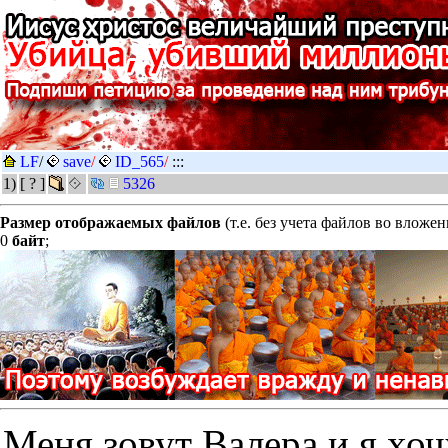
LF
/
save
/
ID_565
/
:::
1)
[ ? ]
5326
Размер отображаемых файлов
(т.е. без учета файлов во вложе
0
байт
;
Меня зовут Валера и я хоч