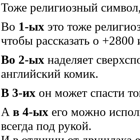
Тоже религиозный символ,
Во
1-ых
это тоже религио
чтобы рассказать о +2800 
Во 2-ых
наделяет сверхсп
английский комик.
В 3-их
он может спасти то
А
в 4-ых
его можно исполь
всегда под рукой.
И в отличии от друшлака 