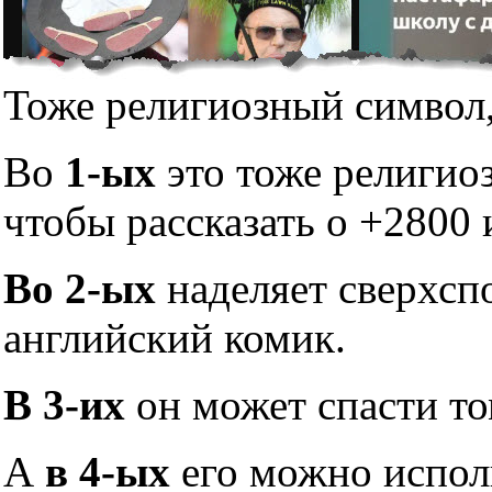
Тоже религиозный символ,
Во
1-ых
это тоже религио
чтобы рассказать о +2800 
Во 2-ых
наделяет сверхсп
английский комик.
В 3-их
он может спасти то
А
в 4-ых
его можно исполь