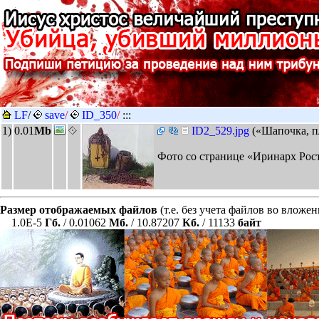
LF
/
save
/
ID_350
/
:::
1)
0.01
Mb
ID2_529.jpg
(«Шапочка, п
Фото со странице «Иринарх Ро
Размер отображаемых файлов
(т.е. без учета файлов во вложе
1.0E-5
Гб.
/ 0.01062
Мб.
/ 10.87207
Кб.
/ 11133
байт