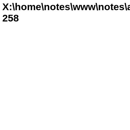
X:\home\notes\www\notes\a
258