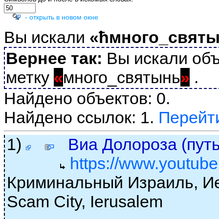
- открыть в новом окне
Вы искали
«ћмного_свят
Вернее так:
Вы искали объ
метку
«
много_святынь
»
.
Найдено объектов: 0.
Найдено ссылок: 1.
Перейт
1)
Виа Долороза (пут
https://www.youtu
Криминальный Израиль, Ие
Scam City, Ierusalem