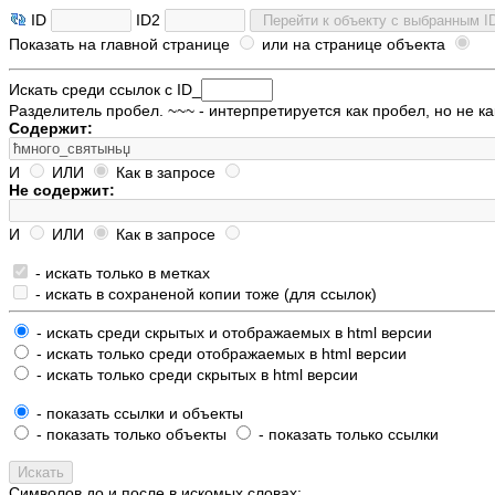
ID
ID2
Показать на главной странице
или на странице объекта
Искать среди ссылок с ID_
Разделитель пробел. ~~~ - интерпретируется как пробел, но не к
Содержит:
И
ИЛИ
Как в запросе
Не содержит:
И
ИЛИ
Как в запросе
- искать только в метках
- искать в сохраненой копии тоже (для ссылок)
- искать среди скрытых и отображаемых в html версии
- искать только среди отображаемых в html версии
- искать только среди скрытых в html версии
- показать ссылки и объекты
- показать только объекты
- показать только ссылки
Символов до и после в искомых словах: