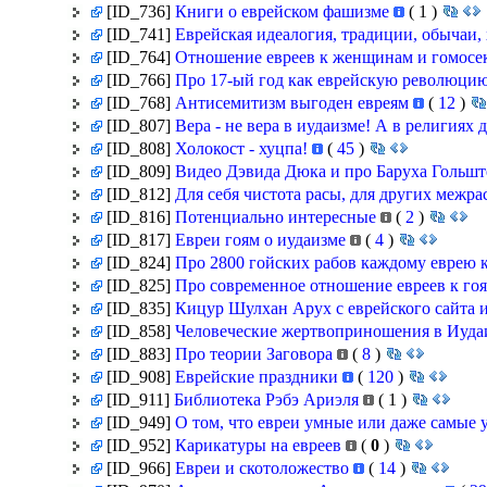
[ID_736]
Книги о еврейском фашизме
(
1
)
[ID_741]
Еврейская идеалогия, традиции, обычаи,
[ID_764]
Отношение евреев к женщинам и гомосе
[ID_766]
Про 17-ый год как еврейскую революцию 
[ID_768]
Антисемитизм выгоден евреям
(
12
)
[ID_807]
Вера - не вера в иудаизме! А в религиях 
[ID_808]
Холокост - хуцпа!
(
45
)
[ID_809]
Видео Дэвида Дюка и про Баруха Гольш
[ID_812]
Для себя чистота расы, для других межр
[ID_816]
Потенциально интересные
(
2
)
[ID_817]
Евреи гоям о иудаизме
(
4
)
[ID_824]
Про 2800 гойских рабов каждому еврею
[ID_825]
Про современное отношение евреев к го
[ID_835]
Кицур Шулхан Арух с еврейского сайта и
[ID_858]
Человеческие жертвоприношения в Иуд
[ID_883]
Про теории Заговора
(
8
)
[ID_908]
Еврейские праздники
(
120
)
[ID_911]
Библиотека Рэбэ Ариэля
(
1
)
[ID_949]
О том, что евреи умные или даже самые
[ID_952]
Карикатуры на евреев
(
0
)
[ID_966]
Евреи и скотоложество
(
14
)