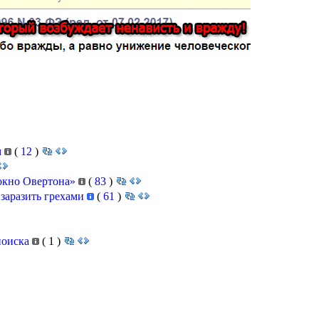
м
(
12
)
«окно Овертона»
(
83
)
ы заразить грехами
(
61
)
поиска
(
1
)