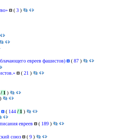
тво»
(
3
)
зоблачающего евреев фашистов)
(
87
)
истов.»
(
21
)
4
/ 1
)
)
и
(
144
/ 1
)
 писания евреев
(
189
)
тский союз
(
9
)