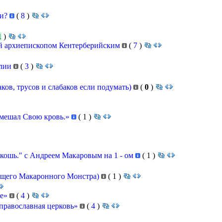
ии?
(
8
)
1
)
й архиепископом Кентерберийским
(
7
)
блии
(
3
)
аков, трусов и слабаков если подумать)
(
0
)
римешал Свою кровь.»
(
1
)
скошь." с Андреем Макаровым на 1 - ом
(
1
)
ющего Макаронного Монстра)
(
1
)
ве»
(
4
)
православная церковь»
(
4
)