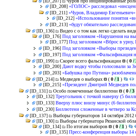
[ID_207]
Чуров про инцинированные ро
[ID_208]
«ГОЛОС» расследовал «инсцен
[ID_211]
«Чуров, Владимир Евгеньевич»
[ID_212]
«Использование понятия «в
[ID_213]
«будут обязательно расследован
[ID_136]
Видео с о том как легко сделать ви
[ID_176]
Под заголовком «Нарушения на вы
[ID_177]
Под заголовком «Вброс в урн
[ID_196]
Под заголовком «Выборы президен
[ID_197]
Под заголовком «Фальсификация н
[ID_199]
Скорее всего фальсификации
(
0
/
[ID_200]
Дают водку чтобы голосовали за З
[ID_203]
«Бабушка про Путина» разоблачени
[ID_214]
Медведев о выборах
(
0
/ 1
)
[ID_215]
«Президент Дмитрий Медведев пол
[ID_131]
Особо помеченные биллютени
(
0
/ 3
[ID_132]
Треугольник с точкой наверху (5 бил
[ID_133]
Вверху плюс внизу минус (6 биллюте
[ID_230]
Биллютени сложенные в четверо за К
[ID_137]
Выборы губернаторов 14 октября 2012
[ID_130]
Выборы губернатора Рязанской обла
[ID_134]
По итогам выборов
(
0
/ 1
)
[ID_135]
Пресс-конференция выборы 14 