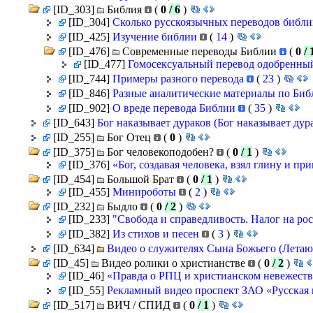
[ID_303]
Библия
(
0
/ 6
)
[ID_304]
Сколько русскоязычных переводов библ
[ID_425]
Изучение библии
(
14
)
[ID_476]
Современные переводы Библии
(
0
/ 
[ID_477]
Гомосексуальный перевод одобренны
[ID_744]
Примеры разного перевода
(
23
)
[ID_846]
Разные аналитические материалы по Би
[ID_902]
О вреде перевода Библии
(
35
)
[ID_643]
Бог наказывает дураков (Бог наказывает дур
[ID_255]
Бог Отец
(
0
)
[ID_375]
Бог человекоподобен?
(
0
/ 1
)
[ID_376]
«Бог, создавая человека, взял глину и п
[ID_454]
Большой Брат
(
0
/ 1
)
[ID_455]
Минироботы
(
2
)
[ID_232]
Быдло
(
0
/ 2
)
[ID_233]
"Свобода и справедливость. Налог на ро
[ID_382]
Из стихов и песен
(
3
)
[ID_634]
Видео о служителях Сына Божьего (Лета
[ID_45]
Видео ролики о христианстве
(
0
/ 2
)
[ID_46]
«Правда о РПЦ и христианском невежест
[ID_55]
Рекламный видео проспект ЗАО «Русская 
[ID_517]
ВИЧ / СПИД
(
0
/ 1
)