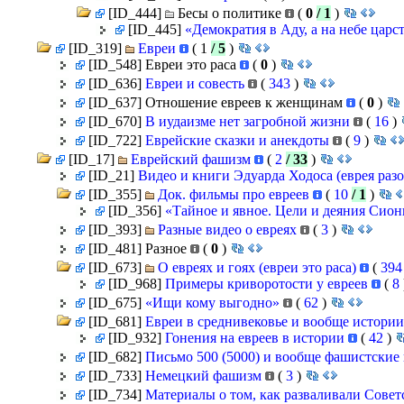
[ID_444]
Бесы о политике
(
0
/ 1
)
[ID_445]
«Демократия в Аду, а на небе царс
[ID_319]
Евреи
(
1
/ 5
)
[ID_548]
Евреи это раса
(
0
)
[ID_636]
Евреи и совесть
(
343
)
[ID_637]
Отношение евреев к женщинам
(
0
)
[ID_670]
В иудаизме нет загробной жизни
(
16
)
[ID_722]
Еврейские сказки и анекдоты
(
9
)
[ID_17]
Еврейский фашизм
(
2
/ 33
)
[ID_21]
Видео и книги Эдуарда Ходоса (еврея ра
[ID_355]
Док. фильмы про евреев
(
10
/ 1
)
[ID_356]
«Тайное и явное. Цели и деяния Сион
[ID_393]
Разные видео о евреях
(
3
)
[ID_481] Разное
(
0
)
[ID_673]
О евреях и гоях (евреи это раса)
(
39
[ID_968]
Примеры криворотости у евреев
(
8
[ID_675]
«Ищи кому выгодно»
(
62
)
[ID_681]
Евреи в среднивековье и вообще истори
[ID_932]
Гонения на евреев в истории
(
42
)
[ID_682]
Письмо 500 (5000) и вообще фашистские
[ID_733]
Немецкий фашизм
(
3
)
[ID_734]
Материалы о том, как разваливали Сове