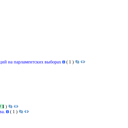
аций на парламентских выборах
(
1
)
/ 1
)
ва.
(
1
)