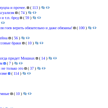
 хуцпа и прочее.
(
113
)
ксуализм
(
74
)
и т.п. бред
(
59
)
для гоев верить обязательно и даже обязаны!
(
100
)
тейна
(
56
)
ассовые браки
(
10
)
 когда придет Мошиах
(
14
)
ям
(
7
)
 не только это
(
37
)
аизме
(
114
)
 умные
(
10
)