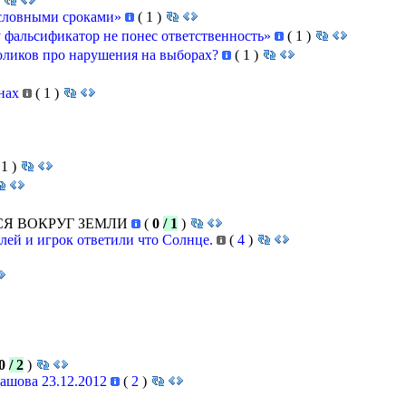
)
условными сроками»
(
1
)
 фальсификатор не понес ответственность»
(
1
)
оликов про нарушения на выборах?
(
1
)
анах
(
1
)
1
)
ИТСЯ ВОКРУГ ЗЕМЛИ
(
0
/ 1
)
елей и игрок ответили что Солнце.
(
4
)
0
/ 2
)
ашова 23.12.2012
(
2
)