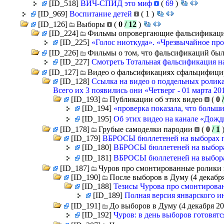
[ID_518]
ВИЧ-СПИД это миф
(
69
)
[ID_969]
Воспитание детей
(
1
)
[ID_126]
Выборы
(
0
/ 12
)
[ID_224]
Фильмы опровергающие фальсификац
[ID_225]
«Голос ниоткуда». «Чрезвычайное про
[ID_226]
Фильмы о том, что фальсификаций бы
[ID_227]
Смотреть Тотальная фальсификация н
[ID_127]
Видео о фальсификациях сфальцифици
[ID_128]
Ссылка на видео о поддельных ролика
Всего их 3 появились они «Четверг - 01 марта 20
[ID_193]
Публикации об этих видео
(
0
[ID_194]
«проверка показала, что боль
[ID_195]
Об этих видео на канале «Дож
[ID_178]
Грубые самоделки пародии
(
0
/ 1
[ID_179]
ВБРОСЫ бюллетеней на выборах п
[ID_180]
ВБРОСЫ бюллетеней на выбора
[ID_181]
ВБРОСЫ бюллетеней на выбора
[ID_187]
Чуров про смонтированные ролики 
[ID_190]
После выборов в Думу (4 декабр
[ID_188]
Тезисы Чурова про смонтирова
[ID_189]
Полная версия январского 
[ID_191]
До выборов в Думу (4 декабря 2
[ID_192]
Чуров: в день выборов готовят