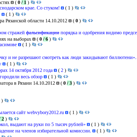
астях
(
0
/ 1
)
аснодарском крае. Со стуком!
(
1
)
"
(
1
)
а Рязанской области 14.10.2012
(
0
)
тром стражей
фальсификации
порядка и одобрения видимо предс
иях на выборах
(
0
/ 6
)
Касимове
(
1
)
чку и не разрешают смотреть как люди закидывают биллютени».
mv
(
1
)
рах 14 октября 2012 года
(
2
)
городили весь обзор
(
1
)
тора в Рязани 14.10.2012
(
0
/ 3
)
1
)
ылается сайт webvybory2012.ru
(
1
)
/ 2
)
кол, выдают на руки по 5 тысяч рублей»
(
1
)
адение на членов избирательной комиссии.
(
1
)