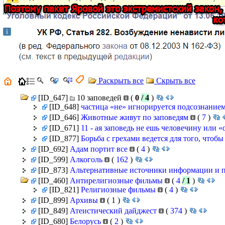
Раскрыть все
Скрыть все
[ID_647]
10 заповедей
(
0
/ 4
)
[ID_648]
частица «не» игнорируется подсознание
[ID_646]
Животные живут по заповедям
(
7
)
[ID_671]
11 - ая заповедь не ешь человечину или 
[ID_877]
Борьба с грехами ведется для того, чтоб
[ID_692]
Адам портит все
(
4
)
[ID_599]
Алкоголь
(
162
)
[ID_873]
Альтернативные источники информации и 
[ID_460]
Антирелигиозные фильмы
(
4
/ 1
)
[ID_821]
Религиозные фильмы
(
4
)
[ID_899]
Архивы
(
1
)
[ID_849]
Атеистический дайджест
(
374
)
[ID_680]
Белорусь
(
2
)