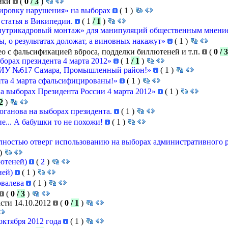
лики
(
0
/ 3
)
ировку нарушения» на выборах
(
1
)
 статья в Википедии.
(
1
/ 1
)
нутрикадровый монтаж» для манипуляций общественным мнени
ы, о результатах доложат, а виновных накажут»
(
1
)
део с фальсификацией вброса, подделки биллютеней и т.п.
(
0
/ 3
борах президента 4 марта 2012»
(
1
/ 1
)
у, ИУ №617 Самара, Промышленный район!»
(
1
)
та 4 марта сфальсифицированы!»
(
1
)
а выборах Президента России 4 марта 2012»
(
1
)
 2
)
юганова на выборах президента.
(
1
)
е... А бабушки то не похожи!
(
1
)
ностью отверг использованию на выборах административного 
)
лютеней)
(
2
)
ней)
(
1
)
овалева
(
1
)
(
0
/ 3
)
сти 14.10.2012
(
0
/ 1
)
октября 2012 года
(
1
)