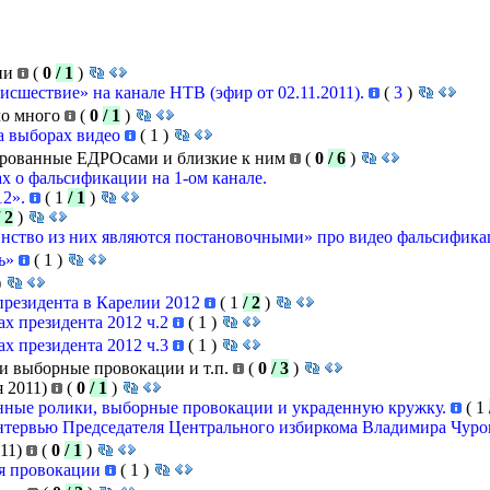
ии
(
0
/ 1
)
исшествие» на канале НТВ (эфир от 02.11.2011).
(
3
)
ло много
(
0
/ 1
)
а выборах видео
(
1
)
рованные ЕДРОсами и близкие к ним
(
0
/ 6
)
х о фальсификации на 1-ом канале.
12».
(
1
/ 1
)
/ 2
)
шинство из них являются постановочными» про видео фальсифик
дь»
(
1
)
)
резидента в Карелии 2012
(
1
/ 2
)
х президента 2012 ч.2
(
1
)
х президента 2012 ч.3
(
1
)
и выборные провокации и т.п.
(
0
/ 3
)
я 2011)
(
0
/ 1
)
нные ролики, выборные провокации и украденную кружку.
(
1
интервью Председателя Центрального избиркома Владимира Чуро
011)
(
0
/ 1
)
ся провокации
(
1
)