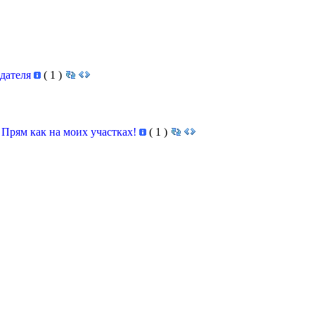
едателя
(
1
)
 Прям как на моих участках!
(
1
)