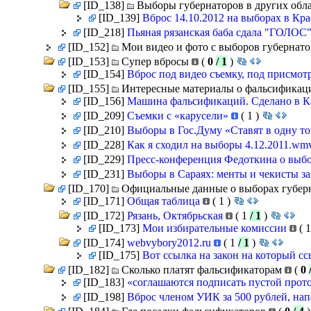
[ID_138]
Выборы губернаторов в других обл
[ID_139]
Вброс 14.10.2012 на выборах в Кр
[ID_218]
Пьяная рязанская баба сдала "ГОЛОС
[ID_152]
Мои видео и фото с выборов губернатор
[ID_153]
Супер вбросы
(
0
/ 1
)
[ID_154]
Вброс под видео съемку, под присмо
[ID_155]
Интересные материалы о фальсификац
[ID_156]
Машина фальсификаций. Сделано в 
[ID_209]
Съемки с «карусели»
(
1
)
[ID_210]
Выборы в Гос.Думу «Ставят в одну то
[ID_228]
Как я сходил на выборы 4.12.2011.w
[ID_229]
Пресс-конференция Федоткина о выбо
[ID_231]
Выборы в Сараях: менты и чекисты за
[ID_170]
Официальные данные о выборах губерна
[ID_171]
Общая таблица
(
1
)
[ID_172]
Рязань, Октябрьская
(
1
/ 1
)
[ID_173]
Мои избирательные комиссии
(
[ID_174]
webvybory2012.ru
(
1
/ 1
)
[ID_175]
Вот ссылка на закон на который сс
[ID_182]
Сколько платят фальсификаторам
(
0
[ID_183]
«соглашаются подписать пустой прото
[ID_198]
Вброс членом УИК за 500 рублей, нап