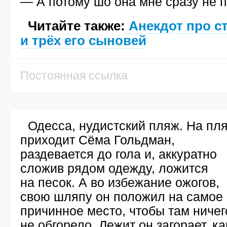
— А потому шо она мне сразу не 
Читайте также:
Анекдот про с
и трёх его сыновей
Постоянная ссылка
Одесса, нудистский пляж. На пл
приходит Сёма Гольдман,
раздевается до гола и, аккуратно
сложив рядом одежду, ложится
на песок. А во избежание ожогов,
свою шляпу он положил на самое
причинное место, чтобы там ничег
не обгорело. Лежит он загорает, ка