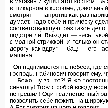
в магазин и купил этот костюм. В
в шикарном в костюме, довольный
смотрит — напротив как раз парик
думает, надо себе и причёску сде
соответствующую, раз такое дело.
подстригли. Выходит — весь такой
с модной стрижкой. И только он с
дорогу, как вдруг — бац! — его на
машина.
Он поднимается на небеса, где е
Господь. Рабинович говорит ему, ч
— Боже, ну за что?! Я же постоя
синагогу! Тору с собой всюду нос
не грешил! Один единственный ра
позволить себе пожить на широку
А Бог смотрит на него и говорит: