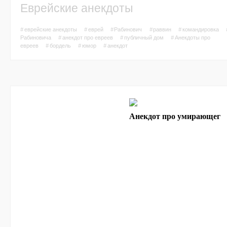
Еврейские анекдоты
#
еврейские анекдоты
#
еврей
#
Рабинович
#
раввин
#
командировка
Рабиновича
#
анекдот про евреев
#
публичный дом
#
Анекдоты про
евреев
#
бордель
#
юмор
#
анекдот
Анекдот про умирающего 