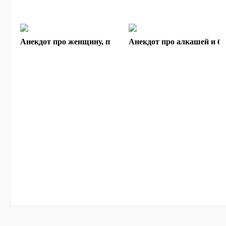
Анекдот про женщину, просившую совет у раввина
Анекдот про алкашей и б