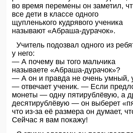
во время перемены он заметил, ч
все дети в классе одного
щупленького кудрявого ученика
называют
«Абраша-дурачок»
.
Учитель подозвал одного из ребя
у него:
— А почему вы того мальчика
называете
«Абраша-дурачок»
?
— А он и правда не очень умный, 
— отвечает ученик. — Если предл
монеты — одну пятирублёвую, а д
десятирублёвую — он выберет «пя
что
из-за
её размера он думает, чт
Сейчас я вам покажу!