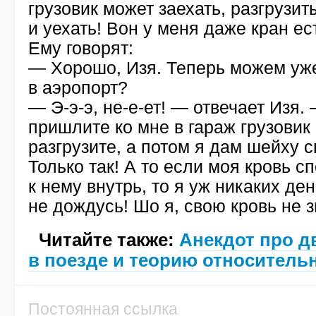
грузовик может заехать, разгрузит
и уехать! Вон у меня даже кран ес
Ему говорят:
— Хорошо, Изя. Теперь можем уже
в аэропорт?
—
Э-э-э
,
не-е-ет
! — отвечает Изя.
пришлите ко мне в гараж грузовик
разгрузите, а потом я дам шейху с
Только так! А то если моя кровь с
к нему внутрь, то я уж никаких де
не дождусь! Шо я, свою кровь не 
Читайте также:
Анекдот про д
в поезде и теорию относитель
Постоянная ссылка