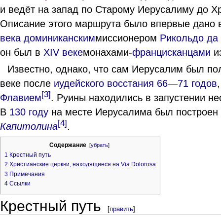
и ведёт на запад по Старому Иерусалиму до Х
Описание этого маршрута было впервые дано 
века
доминиканским
миссионером
Рикольдо да
он был в
XIV веке
монахами-
францисканцами
и
Известно, однако, что сам Иерусалим был по
веке после
иудейского восстания
66
—
71 годов
[3]
Флавием
. Руины находились в запустении не
В
130 году
на месте Иерусалима был построен
[4]
Капитолина
.
Содержание
[
убрать
]
1
Крестный путь
2
Христианские церкви, находящиеся на Via Dolorosa
3
Примечания
4
Ссылки
Крестный путь
[
править
]