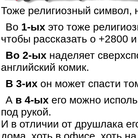
Тоже религиозный символ, 
Во
1-ых
это тоже религиоз
чтобы рассказать о +2800 и
Во 2-ых
наделяет сверхсп
английский комик.
В 3-их
он может спасти том
А
в 4-ых
его можно исполь
под рукой.
И в отличии от друшлака ег
дома, хоть в офисе, хоть н