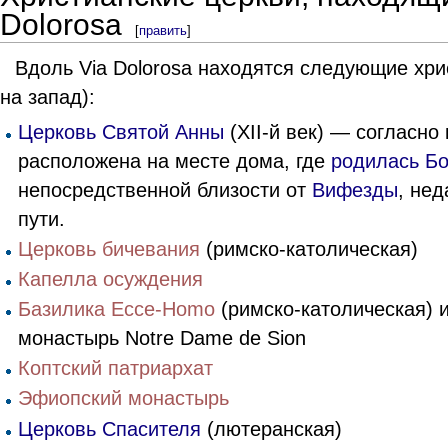
Dolorosa
[
править
]
Вдоль Via Dolorosa находятся следующие хри
на запад):
Церковь Святой Анны
(XII-й век) — согласно
расположена на месте дома, где
родилась Б
непосредственной близости от
Вифезды
, нед
пути.
Церковь бичевания
(римско-католическая)
Капелла осуждения
Базилика Ecce-Homo
(римско-католическая) 
монастырь Notre Dame de Sion
Коптский патриархат
Эфиопский монастырь
Церковь Спасителя
(лютеранская)