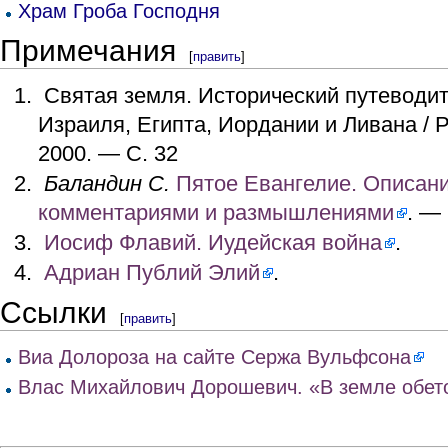
Храм Гроба Господня
Примечания
[
править
]
Святая земля. Исторический путеводи
Израиля, Египта, Иордании и Ливана / Р
2000. — С. 32
Баландин С.
Пятое Евангелие. Описани
комментариями и размышлениями
. —
Иосиф Флавий. Иудейская война
.
Адриан Публий Элий
.
Ссылки
[
править
]
Виа Долороза на сайте Сержа Вульфсона
Влас Михайлович Дорошевич. «В земле обето