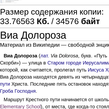
Размер содержания копии
33.76563
Кб.
/ 34576
байт
Виа Долороза
Материал из Википедии — свободной энци
Виа Долороза
(
лат.
Via Dolorosa
, букв. «Путь
Скорби») — улица в
Старом городе Иерусалим
которой, как считается, пролегал путь
Иисуса Х
Виа Долороза находятся девять из четырнадца
пути
Христа. Последние пять остановок находя
Гроба Господня
.
Маршрут Крестного пути начинается от школ
Elementary School
), от места, где когда-то сто