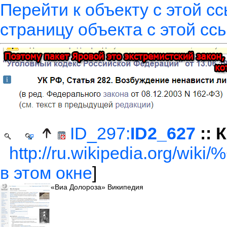
Перейти к объекту с этой с
страницу объекта с этой сс
ID_297:
ID2_627
:: 
http://ru.wikipedia.org/w
в этом окне
]
«Виа Долороза» Википедия