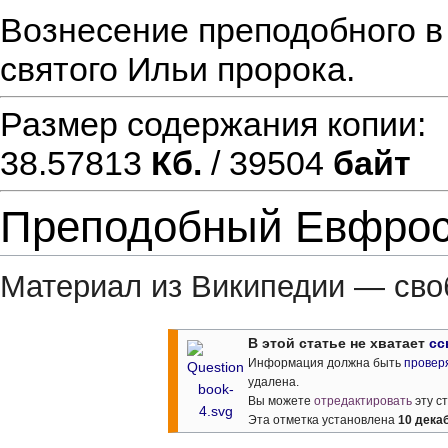
Вознесение преподобного в
святого Ильи пророка.
Размер содержания копии
38.57813
Кб.
/ 39504
байт
Преподобный Евфрос
Материал из Википедии — сво
Перейти
Перейти
В этой статье не хватает
сс
к
к
Информация должна быть
провер
навигации
поиску
удалена.
Вы можете
отредактировать
эту с
Эта отметка установлена
10 дека