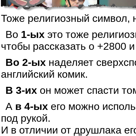
Тоже религиозный символ, 
Во
1-ых
это тоже религиоз
чтобы рассказать о +2800 и
Во 2-ых
наделяет сверхсп
английский комик.
В 3-их
он может спасти том
А
в 4-ых
его можно исполь
под рукой.
И в отличии от друшлака ег