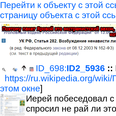
Перейти к объекту с этой с
страницу объекта с этой сс
ID_698:
ID2_5936
::
https://ru.wikipedia.org/wi
этом окне
]
Иерей побеседовал с
спросил не рай ли эт