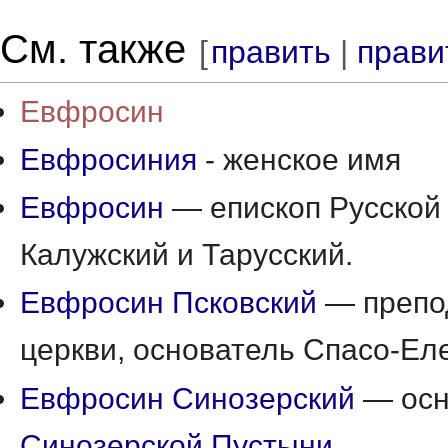
См. также
[
править
|
прави
Евфросин
Евфросиния
- женское имя
Евфросин
— епископ Русской 
Калужский и Тарусский.
Евфросин Псковский
— препо
церкви, основатель Спасо-Ел
Евфросин Синозерский
— осн
Синозерской Пустыни
.