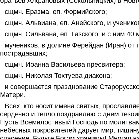
братьев Алфановых (Сокольницких) в Новг
сщмч. Еразма, еп. Формийского;
сщмч. Альвиана, еп. Анейского, и учеников
сщмч. Сильвана, еп. Газского, и с ним 40 
мучеников, в долине Ферейдан (Иран) от 
пострадавших;
сщмч. Иоанна Васильева пресвитера;
сщмч. Николая Тохтуева диакона;
и совершается празднование Старорусск
Матери.
Всех, кто носит имена святых, прославля
сердечно и тепло поздравляю с днем тезои
Пусть Всемилостивый Господь по молитва
небесных покровителей дарует мир, тишину
спасение. Будьте Богом хранимы! Многая ва