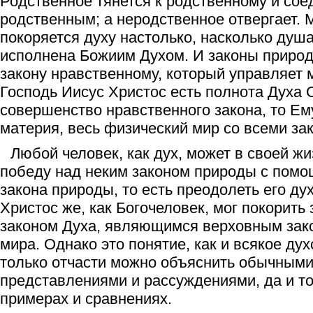
Родственное тянется к родственному и сое
родственным; а неродственное отвергает. 
покоряется духу настолько, насколько душ
исполнена Божиим Духом. И законы приро
закону нравственному, который управляет м
Господь Иисус Христос есть полнота Духа 
совершенство нравственного закона, то Ем
материя, весь физический мир со всеми за
Любой человек, как дух, может в своей ж
победу над неким законом природы с помо
закона природы, то есть преодолеть его ду
Христос же, как Богочеловек, мог покорить
законом Духа, являющимся верховным зак
мира. Однако это понятие, как и всякое ду
только отчасти можно объяснить обычным
представлениями и рассуждениями, да и т
примерах и сравнениях.