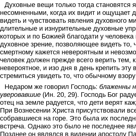
Духовные вещи только тогда становятся 
несомненными, когда их видит и ощущает д
видеть и чувствовать явления духовного м
длительные и изнурительные духовные упр
которых и по Божией благодати у человека
духовное зрение, позволяющее видеть то, 
смертному кажется невероятным и невозм
человек должен прежде всего верить тем, 
невероятное, и изо дня в день крепить эту 
стремиться увидеть то, что обычному взору
Недаром же говорил Господь:
блаженны н
уверовавшие
(Ин. 20, 29). Господь Бог раду
отец на земле радуется, что дети верят каж
При Вознесении Христа присутствовали вс
собравшиеся на горе. Это была их послед
встреча. Однако это было не последнее яв
Позднее он являлся в видении апостолу Па