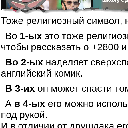
Тоже религиозный символ, 
Во
1-ых
это тоже религиоз
чтобы рассказать о +2800 и
Во 2-ых
наделяет сверхсп
английский комик.
В 3-их
он может спасти том
А
в 4-ых
его можно исполь
под рукой.
И в отличии от друшлака ег