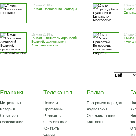
17 мая 2018 г.
16 мая 
17 мая. Вознесение Господне
16 мая
Евпрак
15 мая 2018 г.
14 мая 
15 мая. Святитель Афанасий
14 мая.
Великий, архиепископ
«Нечая
Александрийский
Епархия
Телеканал
Радио
Г
Митрополит
Новости
Программа передач
Но
История
Программы
Аудиоархив
Ан
Структура
Реквизиты
О радиостанции
Но
Образование
О телеканале
Контакты
Фо
Контакты
О г
Форум
Ко