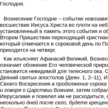
Господня.
Вознесение Господне – событие новозаве
восшествие Иисуса Христа во плоти на неб
установленный в память этого события и о
Втором Пришествии переходящий христиан
который отмечается в сороковой день по Па
приходится на четверг.
Как изъясняет Афанасий Великий, Возне
означает обожение Его человеческой приро
становится невидимой для телесного ока. 
Деяний святых апостолов (Деян. 1, 2–11), 
Своего Воскресения
в продолжение сорока
и говоря о Царствии Божием
, затем собра
Иерусалиме и повелел им не расходиться, 
несколько дней после сего, будете креще