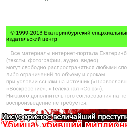
© 1999-2018 Екатеринбургский епархиальн
издательский центр
Все материалы интернет-портала Екатеринб
(тексты, фотографии, аудио, видео)
могут свободно распространяться любыми спо
либо ограничений по объёму и срокам
при условии ссылки на источник («Православн
«Воскресение», «Телеканал «Союз»).
Никакого дополнительного согласования на пе
воспроизведение не требуется.