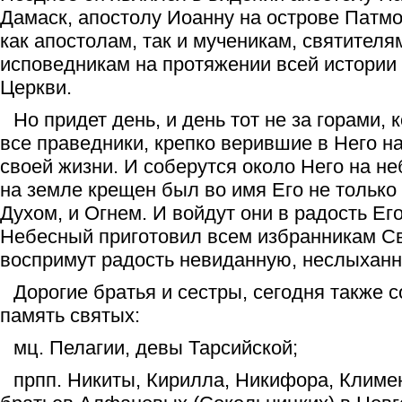
Дамаск, апостолу Иоанну на острове Патмос
как апостолам, так и мученикам, святителя
исповедникам на протяжении всей истории
Церкви.
Но придет день, и день тот не за горами, 
все праведники, крепко верившие в Него н
своей жизни. И соберутся около Него на неб
на земле крещен был во имя Его не только 
Духом, и Огнем. И войдут они в радость Ег
Небесный приготовил всем избранникам Св
воспримут радость невиданную, неслыхан
Дорогие братья и сестры, сегодня также 
память святых:
мц. Пелагии, девы Тарсийской;
прпп. Никиты, Кирилла, Никифора, Климен