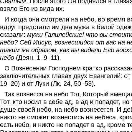
Святым
. После этого Он поднялся в глазах
взяло Его из вида их.
И когда они смотрели на небо, во время 
вдруг предстали им два мужа в белой одеж
сказали:
мужи Галилейские! что вы стоит
небо? Сей Иисус, вознесшийся от вас на н
таким же образом, как вы видели Его вос
небо
(Деян. 1, 9–11).
О Вознесении Господнем кратко рассказан
заключительных главах двух Евангелий: от 
19–20) и от Луки (Лк. 24, 50–53).
Так вознесся на небо Тот, Который вмеща
Тот, кто носил в себе ад, в ад и попадет, но 
душе своей небо, на небо вознесется. И де
никто не сможет вознестись на небеса, кром
есть небо; и никто не попадет в ад, кроме те