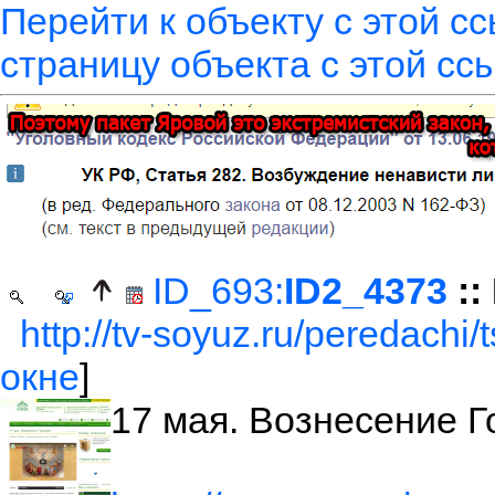
Перейти к объекту с этой с
страницу объекта с этой сс
ID_693:
ID2_4373
::
http://tv-soyuz.ru/peredachi/
окне
]
17 мая. Вознесение Г