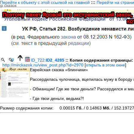
Перейти к объекту с этой ссылкой на главной
:::
Перейти на страни
ID_722:
ID2_4285
:: Копия содержания страницы:
http://mirckazok.ru/view_post.php?id=2970
[
открыть в этом окне
]
Еврейская сказка «блинчики»
Рассердилась чулочница, вцепилась мужу в бороду 
- Обманщик! Где же твои деньги? Рассердился и мел
- Где твои деньги, ведьма?!
Размер содержания копии: 0.00015
Гб.
/ 0.14863
Мб.
/ 152.1972