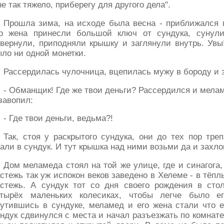
е так тяжело, приберегу для другого дела".
Прошла зима, на исходе была весна - приближался 
го жена принесли большой ключ от сундука, сунули
вернули, приподняли крышку и заглянули внутрь. Увы
ло ни одной монетки.
Рассердилась чулочница, вцепилась мужу в бороду и 
- Обманщик! Где же твои деньги? Рассердился и мелам
завопил:
- Где твои деньги, ведьма?!
Так, стоя у раскрытого сундука, они до тех пор треп
али в сундук. И тут крышка над ними возьми да и захло
Дом меламеда стоял на той же улице, где и синагога,
стежь так уж испокон веков заведено в Хелеме - в тёп
астежь. А сундук тот со дня своего рождения в сто
етырёх маленьких колесиках, чтобы легче было ег
утившись в сундуке, меламед и его жена стали что е
ндук сдвинулся с места и начал разъезжать по комнате 