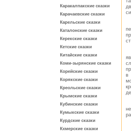
та
Каракалпакские сказки
дв
си
Карачаевские сказки
Карельские сказки
пе
Каталонские сказки
пр
Керекские сказки
ст
Кетские сказки
Китайские сказки
яв
сл
Коми-зырянские сказки
пр
Корейские сказки
в
Корякские сказки
мо
кр
Креольские сказки
де
Крымские сказки
Кубинские сказки
н
Кумыкские сказки
ра
Курдские сказки
Кхмерские сказки