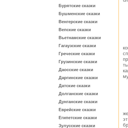
бл
Бурятские сказки
Бушменские сказки
Венгерские сказки
Вепские сказки
Вьетнамские сказки
Гагаузские сказки
ко
с
Греческие сказки
пр
Грузинские сказки
ты
Даосские сказки
ка
му
Даргинские сказки
Датские сказки
Долганские сказки
Дунганские сказки
Еврейские сказки
же
Египетские сказки
эт
бр
Зулусские сказки