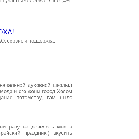
 участников Ubisoft Club.
18+
ОХА!
AQ, сервис и поддержка.
начальной духовной школы.)
амеда и его жены город Хелем
дание потомству, там было
 ни разу не довелось мне в
ейский праздник.) вкусить