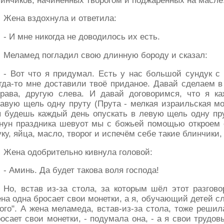
инчиков, начинённых творогом и поджаренных на масле
Жена вздохнула и ответила:
- И мне никогда не доводилось их есть.
Меламед погладил свою длинную бороду и сказал:
- Вот что я придумал. Есть у нас большой сундук с
гда-то мне доставили твоё приданое. Давай сделаем в
права, другую слева. И давай договоримся, что я к
авую щель одну пруту (Прута - мелкая израильская мон
 будешь каждый день опускать в левую щель одну пру
нун праздника шевуот мы с божьей помощью откроем с
ку, яйца, масло, творог и испечём себе такие блинчики, 
Жена одобрительно кивнула головой:
- Аминь. Да будет такова воля господа!
Но, встав из-за стола, за которым шёл этот разгов
на одна бросает свои монетки, а я, обучающий детей с
ого". А жена меламеда, встав-из-за стола, тоже решил
осает свои монетки, - подумала она, - а я свои трудо