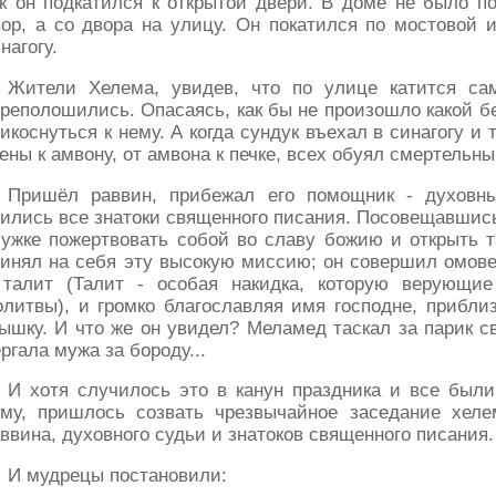
к он подкатился к открытой двери. В доме не было по
ор, а со двора на улицу. Он покатился по мостовой 
нагогу.
Жители Хелема, увидев, что по улице катится са
реполошились. Опасаясь, как бы не произошло какой б
икоснуться к нему. А когда сундук въехал в синагогу и
ены к амвону, от амвона к печке, всех обуял смертельны
Пришёл раввин, прибежал его помощник - духовн
ились все знатоки священного писания. Посовещавшись
ужке пожертвовать собой во славу божию и открыть т
инял на себя эту высокую миссию; он совершил омове
 талит (Талит - особая накидка, которую верующи
литвы), и громко благославляя имя господне, прибли
ышку. И что же он увидел? Меламед таскал за парик св
ргала мужа за бороду...
И хотя случилось это в канун праздника и все были
ему, пришлось созвать чрезвычайное заседание хеле
ввина, духовного судьи и знатоков священного писания.
И мудрецы постановили: