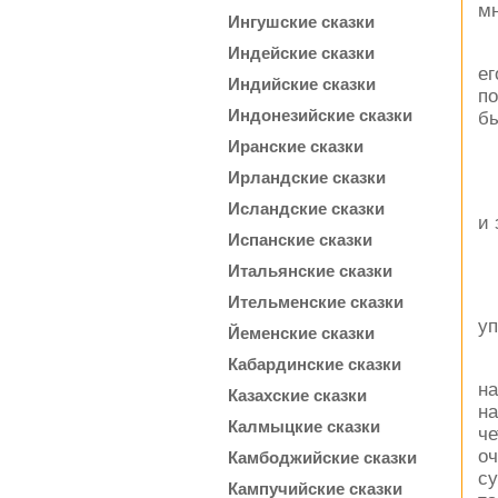
мн
Ингушские сказки
Индейские сказки
е
Индийские сказки
по
Индонезийские сказки
бы
Иранские сказки
Ирландские сказки
Исландские сказки
и 
Испанские сказки
Итальянские сказки
Ительменские сказки
уп
Йеменские сказки
Кабардинские сказки
на
Казахские сказки
н
Калмыцкие сказки
ч
оч
Камбоджийские сказки
су
Кампучийские сказки