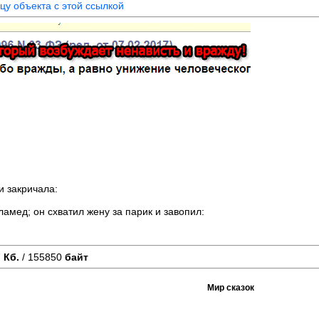
цу объекта с этой ссылкой
и закричала:
амед; он схватил жену за парик и завопил:
7
Кб.
/ 155850
байт
Мир сказок