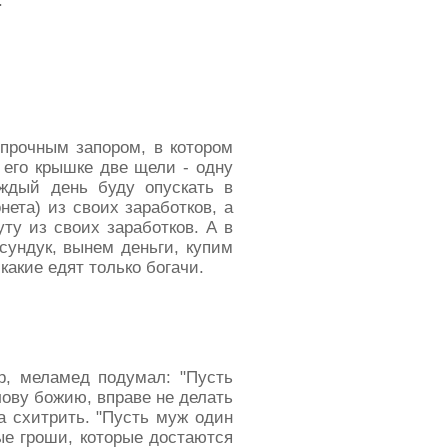
.
 прочным запором, в котором
 его крышке две щели - одну
аждый день буду опускать в
ета) из своих заработков, а
ту из своих заработков. А в
ундук, вынем деньги, купим
какие едят только богачи.
ор, меламед подумал: "Пусть
лову божию, вправе не делать
а схитрить. "Пусть муж один
вые гроши, которые достаются