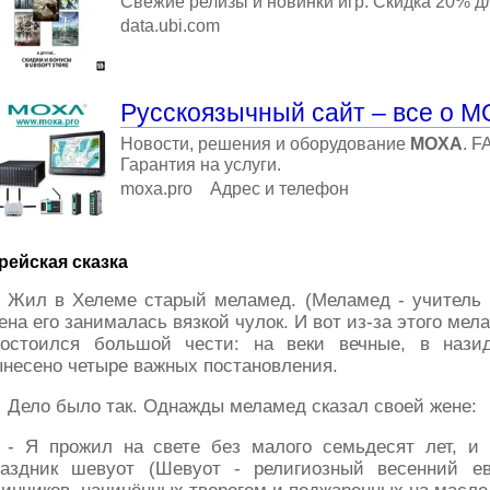
Свежие релизы и новинки игр. Скидка 20% для
data.ubi.com
Русскоязычный сайт – все о М
Новости, решения и оборудование
MOXA
. F
Гарантия на услуги.
moxa.pro
Адрес и телефон
рейская сказка
Жил в Хелеме старый меламед. (Меламед - учитель 
на его занималась вязкой чулок. И вот из-за этого мел
достоился большой чести: на веки вечные, в нази
несено четыре важных постановления.
Дело было так. Однажды меламед сказал своей жене:
- Я прожил на свете без малого семьдесят лет, и
раздник шевуот (Шевуот - религиозный весенний евр