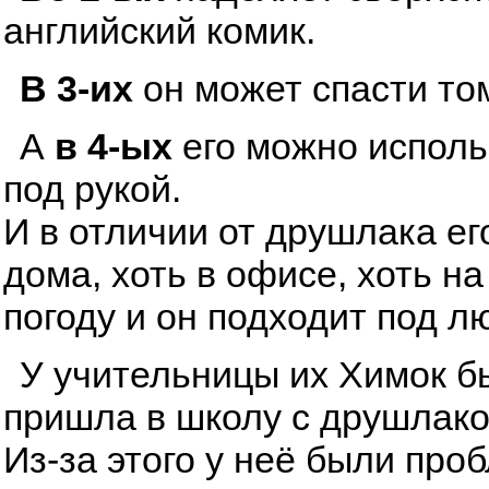
английский комик.
В 3-их
он может спасти том
А
в 4-ых
его можно исполь
под рукой.
И в отличии от друшлака ег
дома, хоть в офисе, хоть н
погоду и он подходит под л
У учительницы их Химок бы
пришла в школу с друшлаком
Из-за этого у неё были про