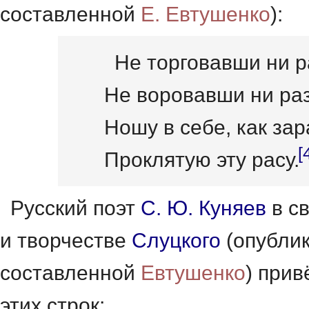
составленной
Е. Евтушенко
):
Не торговавши ни р
Не воровавши ни раз
Ношу в себе, как зар
[
Проклятую эту расу
.
Русский поэт
С. Ю. Куняев
в св
и творчестве
Слуцкого
(опублик
составленной
Евтушенко
) прив
этих строк: