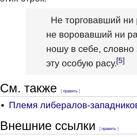
Не торговавший ни 
не воровавший ни ра
ношу в себе, словно 
[5
]
эту особую расу
.
См. также
[
править
]
Племя либералов-западнико
Внешние ссылки
[
править
]