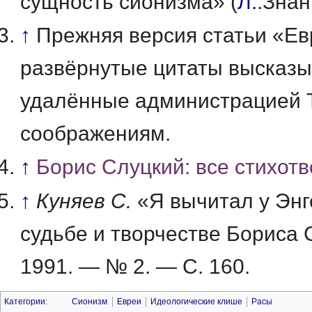
сущность сионизма» (
Л.
:Зна
↑
Прежняя версия статьи «Ев
развёрнутые цитаты высказы
удалённые администрацией 
соображениям.
↑
Борис Слуцкий: все стихот
↑
Куняев С.
«Я вычитал у Энге
судьбе и творчестве Бориса 
1991. — № 2. — С. 160.
Категории
:
Сионизм
Евреи
Идеологические клише
Расы