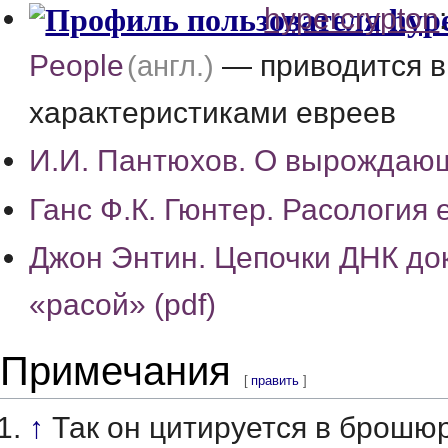
hypercrypton
People
— приводится в
(англ.)
характеристиками евреев
И.И. Пантюхов. О вырождающ
Ганс Ф.К. Гюнтер. Расология 
Джон Энтин. Цепочки ДНК до
«расой» (pdf)
Примечания
[
править
]
↑
Так он цитируется в брошю