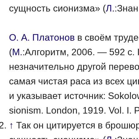
сущность сионизма» (
Л.
:Зна
О. А. Платонов
в своём труде
(
М.
:Алгоритм,
2006. —
592 с.
незначительно другой перево
самая чистая раса из всех 
и указывает источник:
Sokolo
sionism.
London, 1919.
Vol. I.
P
↑
Так он цитируется в брошю