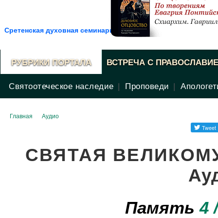
Сретенская духовная семинария
РУБРИКИ ПОРТАЛА
ВСТРЕЧА С ПРАВОСЛАВИ
Святоотеческое наследие
|
Проповеди
|
Апологет
ВОПРОСЫ СВЯЩЕННИКУ
НОВОСТИ
Главная
Аудио
СВЯТАЯ ВЕЛИКОМ
Ау
Память
4 