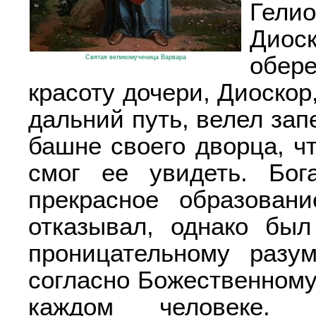
Гели
Дио
обер
Святая великомученица Варвара
красоту дочери, Диоскор
дальний путь, велел зап
башне своего дворца, ч
смог ее увидеть. Бог
прекрасное образова
отказывал, однако бы
проницательному разу
согласно Божественному
каждом человеке. 