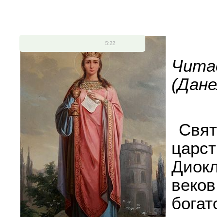
5:22
Чита
(Дане
Свя
царс
Диокл
веко
бог