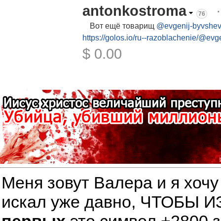
antonkostroma
76
Вот ещё товарищ
@evgenij-byvshe
https://golos.io/ru--razoblachenie/@ev
$ 0.00
Меня зовут Валера и я хочу
искал уже давно, ЧТОБЫ
первых
это символ +2800 