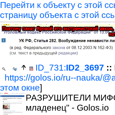
Перейти к объекту с этой с
страницу объекта с этой сс
ID_731:
ID2_3697
::
https://golos.io/ru--nauka/@
этом окне
]
РАЗРУШИТЕЛИ МИФО
младенец" - Golos.io