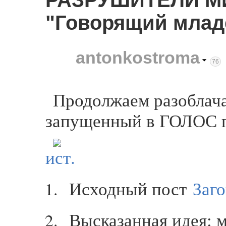
РАЗРУШИТЕЛИ М
"Говорящий млад
antonkostroma
76
Продолжаем разоблача
запущенный в ГОЛОС п
ист.
Исходный пост
Заго
Высказанная идея: м