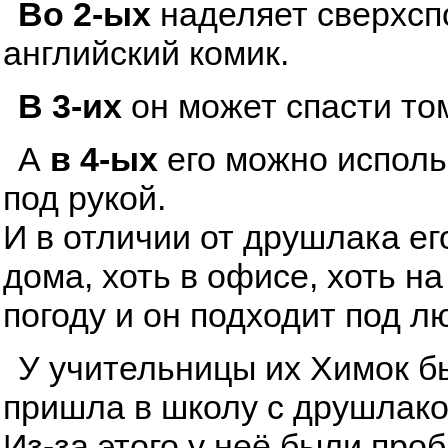
Во 2-ых
наделяет сверхсп
английский комик.
В 3-их
он может спасти том
А
в 4-ых
его можно исполь
под рукой.
И в отличии от друшлака ег
дома, хоть в офисе, хоть н
погоду и он подходит под л
У учительницы их Химок бы
пришла в школу с друшлаком
Из-за этого у неё были про