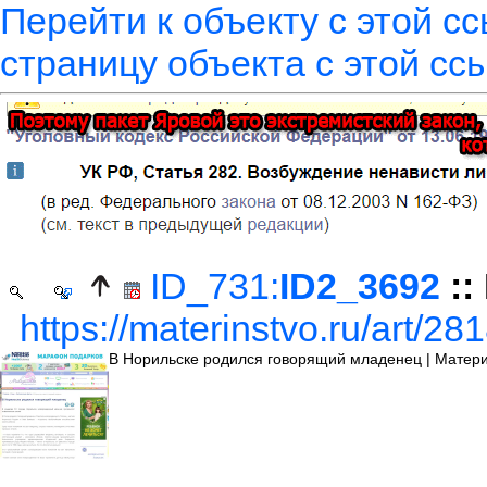
Перейти к объекту с этой с
страницу объекта с этой сс
ID_731:
ID2_3692
::
https://materinstvo.ru/art/28
В Норильске родился говорящий младенец | Материн