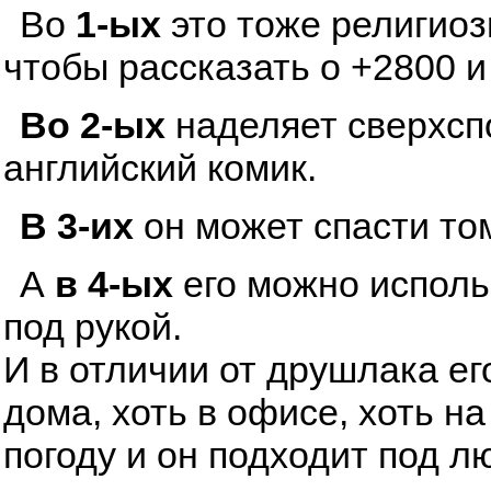
Во
1-ых
это тоже религиоз
чтобы рассказать о +2800 и
Во 2-ых
наделяет сверхсп
английский комик.
В 3-их
он может спасти том
А
в 4-ых
его можно исполь
под рукой.
И в отличии от друшлака ег
дома, хоть в офисе, хоть н
погоду и он подходит под л