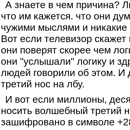
А знаете в чем причина? 
что им кажется. что они ду
чужими мыслями и никакие 
Вот если телевизор скажет и
они поверят скорее чем лог
они "услышали" логику и з
людей говорили об этом. И
третий нос на лбу.
И вот если миллионы, дес
носить волшебный третий но
зашифровано в символе +28