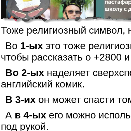
Тоже религиозный символ, 
Во
1-ых
это тоже религиоз
чтобы рассказать о +2800 и
Во 2-ых
наделяет сверхсп
английский комик.
В 3-их
он может спасти том
А
в 4-ых
его можно исполь
под рукой.