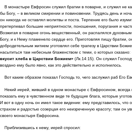
В монастыре Евфросин служил братии в поварне, и служил не ка
бы Богу, – в великом смирении и повиновении. Трудясь день и ноч
он никогда не оставлял молитвы и поста. Терпение его было изуми
претерпевал большие неприятности, поношения, поругания и час
Возжигая в поварне огонь вещественный, он распалялся духовным
Богу, и к Нему пламенело сердце его. Приготовляя пищу братии, о
добродетельным житием уготовлял себе трапезу в Царствии Божи
насытиться там небесным блаженством с теми, о которых сказано:
вкусит хлеба в Царствии Божием»
(Лк.14:15). Он служил Господ
воздано ему было явно, как это действительно и исполнилось.
Вот каким образом показал Господь то, чего заслужил раб Его Е
Некий иерей, живший в одном монастыре с Евфросином, всегда
показать ему в чувственном виде те будущие блага, которые угот
И вот в одну ночь он имел такое видение: ему представилось, что о
страхом и радостью созерцая его неизреченную красоту; там он у
своего монастыря Евфросина.
Приблизившись к нему, иерей спросил: