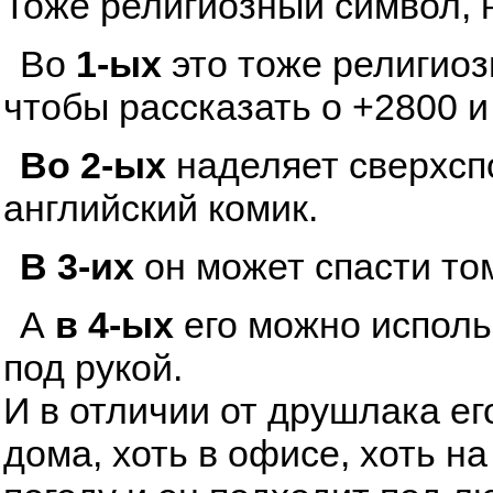
Тоже религиозный символ, 
Во
1-ых
это тоже религиоз
чтобы рассказать о +2800 и
Во 2-ых
наделяет сверхсп
английский комик.
В 3-их
он может спасти том
А
в 4-ых
его можно исполь
под рукой.
И в отличии от друшлака ег
дома, хоть в офисе, хоть н