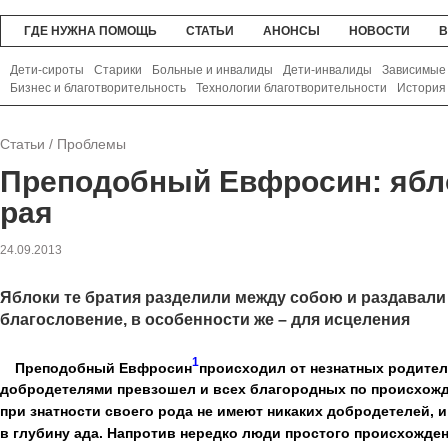
ГДЕ НУЖНА ПОМОЩЬ
СТАТЬИ
АНОНСЫ
НОВОСТИ
В
Дети-сироты
Старики
Больные и инвалиды
Дети-инвалиды
Зависимые
Бизнес и благотворительность
Технологии благотворительности
История
Статьи
/
Проблемы
Преподобный Евфросин: ябл
рая
24.09.2013
Яблоки те братия разделили между собою и раздавали
благословение, в особенности же – для исцеления
1
Преподобный Евфросин
происходил от незнатных родител
добродетелями превзошел и всех благородных по происхож
при знатности своего рода не имеют никаких добродетелей, 
в глубину ада. Напротив нередко люди простого происхожден