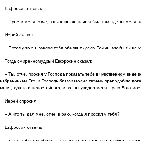
Евфросин отвечал:
– Прости меня, отче, в нынешнюю ночь я был там, где ты меня в
Иерей сказал:
– Потому-то я и заклял тебя объявить дела Божии, чтобы ты не 
Тогда смиренномудрый Евфросин сказал:
– Ты, отче, просил у Господа показать тебе в чувственном виде 
избранникам Его, и Господь благоизволил твоему преподобию пока
меня, худого и недостойного, и вот ты увидел меня в раю Бога мое
Иерей спросил:
– А что ты дал мне, отче, в раю, когда я просил у тебя?
Евфросин отвечал:
– Я дал тебе три яблока – те самые, которые ты положил в келли