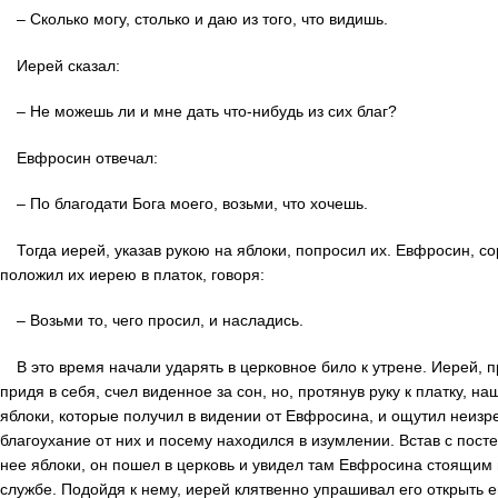
– Сколько могу, столько и даю из того, что видишь.
Иерей сказал:
– Не можешь ли и мне дать что-нибудь из сих благ?
Евфросин отвечал:
– По благодати Бога моего, возьми, что хочешь.
Тогда иерей, указав рукою на яблоки, попросил их. Евфросин, со
положил их иерею в платок, говоря:
– Возьми то, чего просил, и насладись.
В это время начали ударять в церковное било к утрене. Иерей, 
придя в себя, счел виденное за сон, но, протянув руку к платку, на
яблоки, которые получил в видении от Евфросина, и ощутил неизр
благоухание от них и посему находился в изумлении. Встав с пост
нее яблоки, он пошел в церковь и увидел там Евфросина стоящим
службе. Подойдя к нему, иерей клятвенно упрашивал его открыть ем