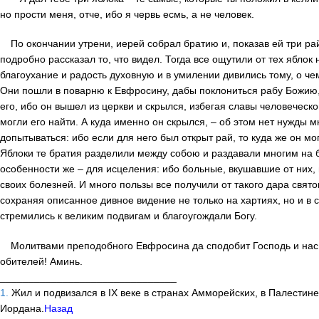
но прости меня, отче, ибо я червь есмь, а не человек.
По окончании утрени, иерей собрал братию и, показав ей три ра
подробно рассказал то, что видел. Тогда все ощутили от тех яблок
благоухание и радость духовную и в умилении дивились тому, о че
Они пошли в поварню к Евфросину, дабы поклониться рабу Божию,
его, ибо он вышел из церкви и скрылся, избегая славы человеческо
могли его найти. А куда именно он скрылся, – об этом нет нужды м
допытываться: ибо если для него был открыт рай, то куда же он мо
Яблоки те братия разделили между собою и раздавали многим на б
особенности же – для исцеления: ибо больные, вкушавшие от них,
своих болезней. И много пользы все получили от такого дара свят
сохраняя описанное дивное видение не только на хартиях, но и в 
стремились к великим подвигам и благоугождали Богу.
Молитвами преподобного Евфросина да сподобит Господь и нас
обителей! Аминь.
_______________________________
1.
Жил и подвизался в IX веке в странах Амморейских, в Палестине
Иордана.
Назад