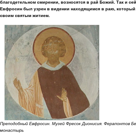
благодетельном смирении, возносятся в рай Божий. Так и с
Евфросин был узрен в видении находящимся в раю, который
своим святым житием.
Преподобный Евфросин. Музей Фресок Дионисия. Ферапонтов Б
монастырь