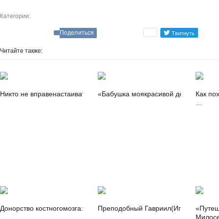
Категории:
Поделиться
Читайте также:
Никто не вправенастаивать на том,чтобы ваш ребенок…
«Бабушка моякрасивой девочкойбы
Как по
…
Донорство костногомозга: кто, что, где исколько стоит |
Преподобный Гавриил(Игошкин): «Мы
«Путеш
…
Милосе