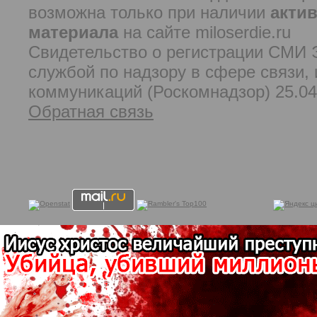
возможна только при наличии
акти
материала
на сайте miloserdie.ru
Свидетельство о регистрации СМИ
службой по надзору в сфере связи
коммуникаций (Роскомнадзор) 25.04.
Обратная связь