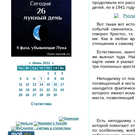
продолжали его расс
детей, но в 1941 год
Вот такая вот ист
событий сменилось.
говорил Христос, т.
им. Как в любое вр
отношение к самому Т
Естественно, заин
же выехал туда. На
карте ниже я указал
«
Июнь 2012
»
три поклонных крест
Пн
Вт
Ср
Чт
Пт
Сб
Вс
1
2
3
Неподалеку от пок
4
5
6
7
8
9
10
посвященный в честь
11
12
13
14
15
16
17
находится фактическ
18
19
20
21
22
23
24
которого имеют иска
25
26
27
28
29
30
места, позволяющей и
Статистика
Есть неподалеку 
которой помогают от
по особенному, всей
заброшенное смород