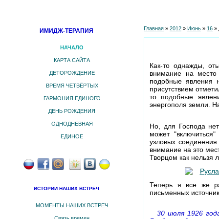
Главная
»
2012
»
Июнь
»
16
»
ИМИДЖ-ТЕРАПИЯ
НАЧАЛО
КАРТА САЙТА
Как-то однажды, от
внимание на место 
ДЕТОРОЖДЕНИЕ
подобные явления н
ВРЕМЯ ЧЕТВЁРТЫХ
присутствием отмети
то подобные явлен
ГАРМОНИЯ ЕДИНОГО
энергополя земли. Н
ДЕНЬ РОЖДЕНИЯ
ОДНОДНЕВНАЯ
Но, для Господа нет
может "включиться"
ЕДИНОЕ
узловых соединения 
внимание на это мест
Творцом как нельзя л
Теперь я все же р
ИСТОРИИ НАШИХ ВСТРЕЧ
письменных источник
МОМЕНТЫ НАШИХ ВСТРЕЧ
30 июля 1926 год
Связь времен