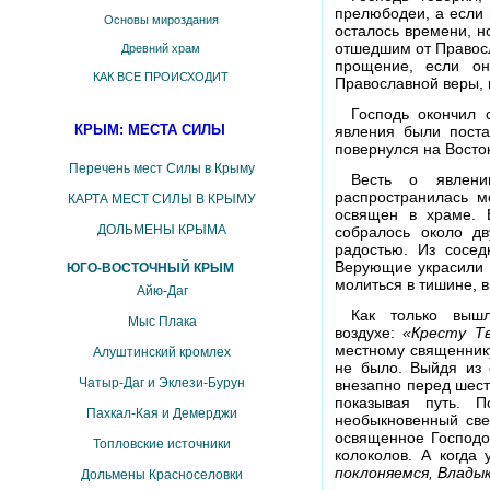
прелюбодеи, а если
Основы мироздания
осталось времени, н
отшедшим от Правосл
Древний храм
прощение, если он
КАК ВСЕ ПРОИСХОДИТ
Православной веры, 
Господь окончил 
КРЫМ: МЕСТА СИЛЫ
явления были поста
повернулся на Восток
Перечень мест Силы в Крыму
Весть о явлен
распространилась м
КАРТА МЕСТ СИЛЫ В КРЫМУ
освящен в храме. 
ДОЛЬМЕНЫ КРЫМА
собралось около д
радостью. Из сосе
Верующие украсили 
ЮГО-ВОСТОЧНЫЙ КРЫМ
молиться в тишине, в
Айю-Даг
Как только выш
Мыс Плака
воздухе:
«Кресту Тв
местному священнику
Алуштинский кромлех
не было. Выйдя из 
Чатыр-Даг и Эклези-Бурун
внезапно перед шест
показывая путь. 
Пахкал-Кая и Демерджи
необыкновенный све
освященное Господо
Топловские источники
колоколов. А когда 
поклоняемся, Влады
Дольмены Красноселовки