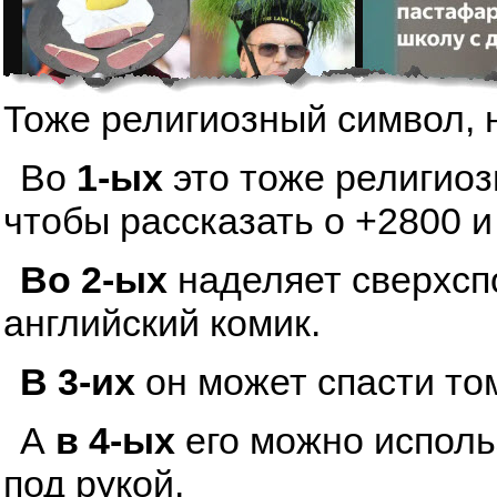
Тоже религиозный символ, 
Во
1-ых
это тоже религиоз
чтобы рассказать о +2800 и
Во 2-ых
наделяет сверхсп
английский комик.
В 3-их
он может спасти том
А
в 4-ых
его можно исполь
под рукой.