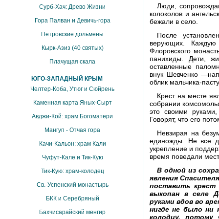
Люди, сопровождаю
Сурб-Хач: Древо Жизни
колоколов и ангельс
Гора Палван и Девичь-гора
бежали в село.
Петровские дольмены
После установле
верующих. Каждую
Кырк-Азиз (40 святых)
Флоровского монасты
панихиды. Дети, ж
Плачущая скала
оставленные паломн
внук Шевченко —нап
ЮГО-ЗАПАДНЫЙ КРЫМ
облик мальчика-паст
Челтер-Коба, Утюг и Сюйрень
Крест на месте яв
Каменная карта Яных-Сырт
собрании комсомольс
это своими руками,
Авджи-Кой: храм Богоматери
Говорят, что его пото
Мангуп - Отчая гора
Невзирая на безу
единожды. Не все д
Качи-Кальон: храм Кали
укрепление и поддер
время поведали мест
Чуфут-Кале и Тик-Кую
В одной из сохр
Тик-Кую: храм-колодец
явления Спасителя
Св.-Успенский монастырь
поставить крест 
выкопан в селе Д
БКК и Серебряный
руками вдов во вре
нигде не было ни 
Бахчисарайский менгир
колодцу, потому