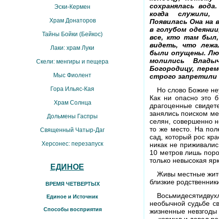
сохранялась вода
Эски-Кермен
когда служили, 
Храм Донаторов
Появилась Она на 
в голубом одеянии
Тайны Бойки (Бейкос)
все, кто там был,
видеть, что лежа
Лаки: храм Луки
были опущены. Люд
молились Влады
Скели: менгиры и пещера
Богородицу, перем
Мыс Фиолент
строго запретили 
Гора Ильяс-Кая
Но слово Божие не
Как ни опасно это 
Храм Солнца
драгоценные свидете
занялись поиском ме
Дольмены Гаспры
селян, совершенно не
то же место. На по
Священный Чатыр-Даг
сад, который рос кр
Херсонес: перезапуск
никак не приживалис
10 метров лишь поро
только невысокая ярк
ЕДИНОЕ
Живы местные жите
близкие родственник
ВРЕМЯ ЧЕТВЕРТЫХ
Восьмидесятидву
Единое и Источник
необычной судьбе св
Способы восприятия
жизненные невзгоды 
— кормил и давал раб