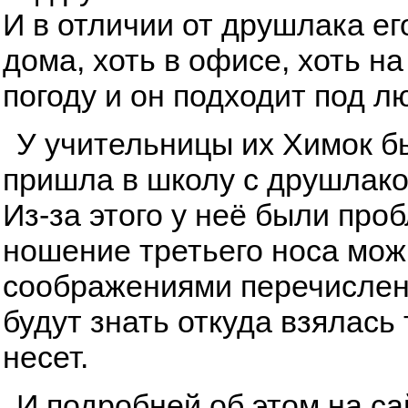
И в отличии от друшлака ег
дома, хоть в офисе, хоть н
погоду и он подходит под л
У учительницы их Химок бы
пришла в школу с друшлаком
Из-за этого у неё были про
ношение третьего носа мож
соображениями перечисленн
будут знать откуда взялась
несет.
И подробней об этом на с