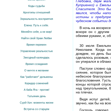
Глебовка, двум ма
Куприенко) и Емель
Коды судьбы
Спасителя. Это бы
явился, чтобы нап
Архетипы отношений
истины и предупре
Зеркальность восприятия
чудесном событии д
Елена: Путь к себе.
В ночь на воскресе
вскоре он с другим
Меняйте себя, а не мир!
обеими руками, и, об
Найти свой Храм Любви
Время перемен
30 июля Емельян 
Николаем. Когда он
Управление реальностью
дождем, но день бы
сделалось розовым, 
Звездный календарь
он упирался в облак
Время созидания
Пастухи словно од
О мечте и желании
сияние, которое бы
небесное благоухани
Как "работают" дольмены
благословения. Густ
Коридор сомнений
концы которой спуск
над треугольником, 
А баба Яга - против!
на плечах.
Татьянин день
Видя испуг детей
звучно, как бы на вс
Сурб-Хач: моменты жизни
Встреча со старцем
Господь говорил