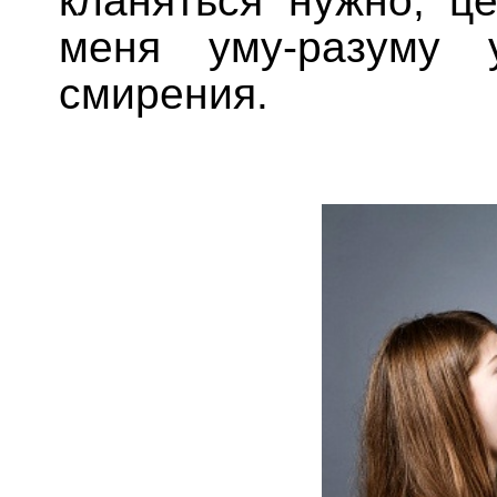
кланяться нужно, ц
меня уму-разуму 
смирения.