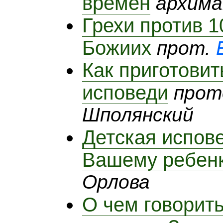
времен
архима
Грехи против 1
Божиих
прот.
Как приготовит
исповеди
прот
Шполянский
Детская испове
Вашему ребен
Орлова
О чем говорить