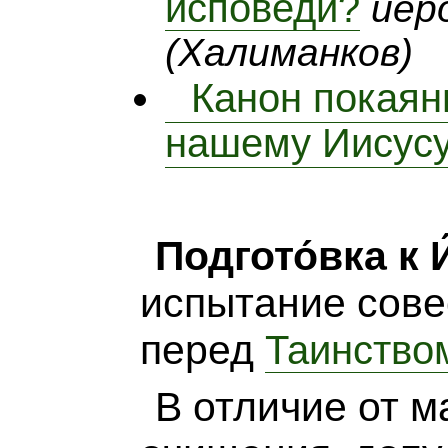
исповеди?
иер
(Халиманков)
Канон покаян
нашему Иисусу
Подгото́вка к 
испытание сове
перед
Таинство
В отличие от м