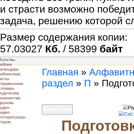
и страсти возможно победи
задача, решению которой сл
Размер содержания копии
57.03027
Кб.
/ 58399
байт
Молитвы
иблия
алендарь
Главная
»
Алфавит
иблиотека
есты
раздел
»
П
»
Подгот
правочники
ловарь
одителям
накомства
ерковь
удио
Древо сайта
Видео
оторассказы
Подготов
Форум