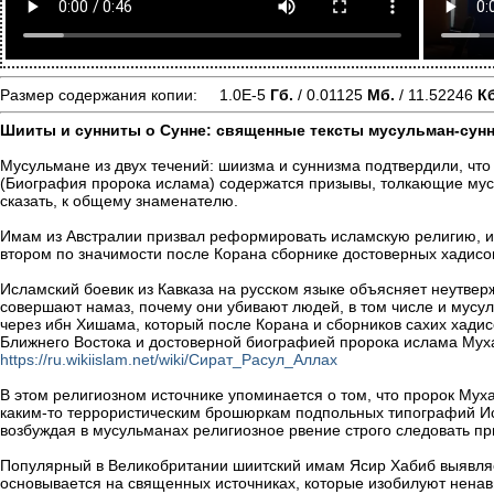
Размер содержания копии: 1.0E-5
Гб.
/ 0.01125
Мб.
/ 11.52246
Кб
Шииты и сунниты о Сунне: священные тексты мусульман-сунн
Мусульмане из двух течений: шиизма и суннизма подтвердили, что
(Биография пророка ислама) содержатся призывы, толкающие мусу
сказать, к общему знаменателю.
Имам из Австралии призвал реформировать исламскую религию, иб
втором по значимости после Корана сборнике достоверных хадисо
Исламский боевик из Кавказа на русском языке объясняет неутве
совершают намаз, почему они убивают людей, в том числе и мус
через ибн Хишама, который после Корана и сборников сахих хадис
Ближнего Востока и достоверной биографией пророка ислама Му
https://ru.wikiislam.net/wiki/Сират_Расул_Аллах
В этом религиозном источнике упоминается о том, что пророк Мух
каким-то террористическим брошюркам подпольных типографий Ис
возбуждая в мусульманах религиозное рвение строго следовать п
Популярный в Великобритании шиитский имам Ясир Хабиб выявляе
основывается на священных источниках, которые изобилуют ненави