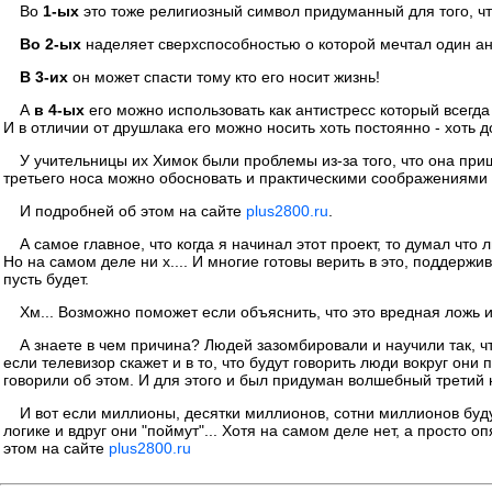
Во
1-ых
это тоже религиозный символ придуманный для того, чт
Во 2-ых
наделяет сверхспособностью о которой мечтал один ан
В 3-их
он может спасти тому кто его носит жизнь!
А
в 4-ых
его можно использовать как антистресс который всегда
И в отличии от друшлака его можно носить хоть постоянно - хоть 
У учительницы их Химок были проблемы из-за того, что она приш
третьего носа можно обосновать и практическими соображениями п
И подробней об этом на сайте
plus2800.ru
.
А самое главное, что когда я начинал этот проект, то думал что
Но на самом деле ни х.... И многие готовы верить в это, поддержи
пусть будет.
Хм... Возможно поможет если объяснить, что это вредная ложь 
А знаете в чем причина? Людей зазомбировали и научили так, ч
если телевизор скажет и в то, что будут говорить люди вокруг он
говорили об этом. И для этого и был придуман волшебный третий н
И вот если миллионы, десятки миллионов, сотни миллионов буду
логике и вдруг они "поймут"... Хотя на самом деле нет, а просто 
этом на сайте
plus2800.ru