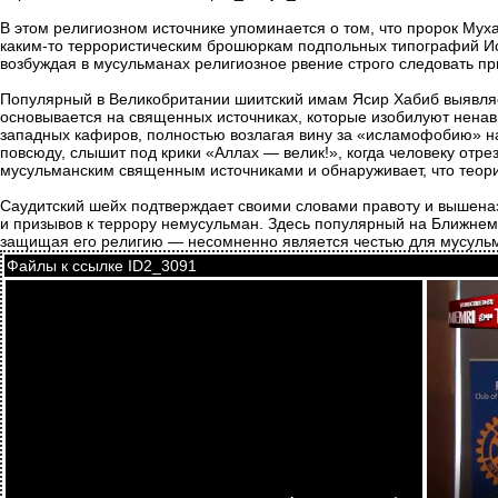
В этом религиозном источнике упоминается о том, что пророк Мух
каким-то террористическим брошюркам подпольных типографий Ис
возбуждая в мусульманах религиозное рвение строго следовать п
Популярный в Великобритании шиитский имам Ясир Хабиб выявляе
основывается на священных источниках, которые изобилуют ненави
западных кафиров, полностью возлагая вину за «исламофобию» на 
повсюду, слышит под крики «Аллах — велик!», когда человеку отре
мусульманским священным источниками и обнаруживает, что теория
Саудитский шейх подтверждает своими словами правоту и вышеназв
и призывов к террору немусульман. Здесь популярный на Ближнем В
защищая его религию — несомненно является честью для мусуль
Файлы к ссылке ID2_3091