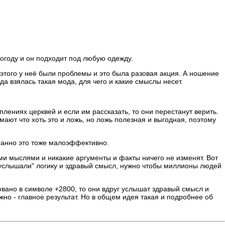
погоду и он подходит под любую одежду.
а этого у неё были проблемы и это была разовая акция. А ношение
а взялась такая мода, для чего и какие смыслы несет.
уплениях церквей и если им рассказать, то они перестанут верить.
умают что хоть это и ложь, но ложь полезная и выгодная, поэтому
транно это тоже малоэффективно.
ми мыслями и никакие аргументы и факты ничего не изменят. Вот
и "услышали" логику и здравый смысл, нужно чтобы миллионы людей
овано в символе +2800, то они вдруг услышат здравый смысл и
ажно - главное результат. Но в общем идея такая и подробнее об