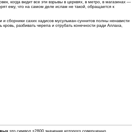
к, когда видит все эти взрывы в церквях, в метро, в магазинах —
орят ему, что на самом деле ислам не такой, обращается к
и и сборники сахих хадисов мусульман-суннитов полны ненависти
 кровь, разбивать черепа и отрубать конечности ради Аллаха,
рвых
это символ +2800 значение которого совершенно