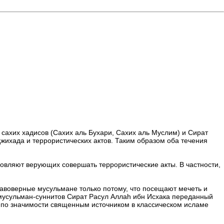
 сахих хадисов (Сахих аль Бухари, Сахих аль Муслим) и Сират
ихада и террористических актов. Таким образом оба течения
вляют верующих совершать террористические акты. В частности,
равоверные мусульмане только потому, что посещают мечеть и
 мусульман-суннитов Сират Расул Аллаh ибн Исхака переданный
м по значимости священным источником в классическом исламе