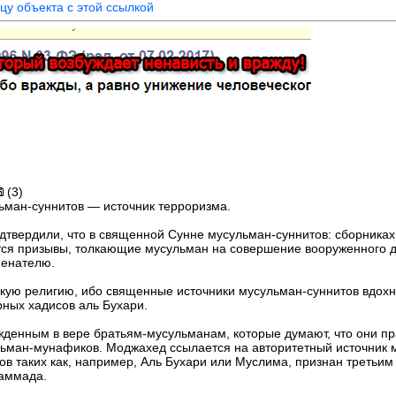
цу объекта с этой ссылкой
(3)
ьман-суннитов — источник терроризма.
дтвердили, что в священной Сунне мусульман-суннитов: сборниках
ся призывы, толкающие мусульман на совершение вооруженного дж
менателю.
ую религию, ибо священные источники мусульман-суннитов вдохно
рных хадисов аль Бухари.
ржденным в вере братьям-мусульманам, которые думают, что они п
ульман-мунафиков. Моджахед ссылается на авторитетный источник
ов таких как, например, Аль Бухари или Муслима, признан третьи
хаммада.