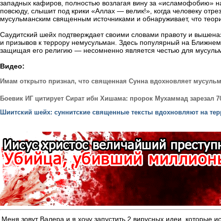
западных кафиров, полностью возлагая вину за «исламофобию» на 
повсюду, слышит под крики «Аллах — велик!», когда человеку отре
мусульманским священным источниками и обнаруживает, что теория
Саудитский шейх подтверждает своими словами правоту и вышеназв
и призывов к террору немусульман. Здесь популярный на Ближнем В
защищая его религию — несомненно является честью для мусуль
Видео:
Имам открыто признал, что священная Сунна вдохновляет мусульм
Боевик ИГ цитирует Сират ибн Хишама: пророк Мухаммад зарезал 70
Шиитский шейх: суннитские священные тексты вдохновляют на те
Меня зовут Валера и я хочу запустить 2 вирусных идеи, котор