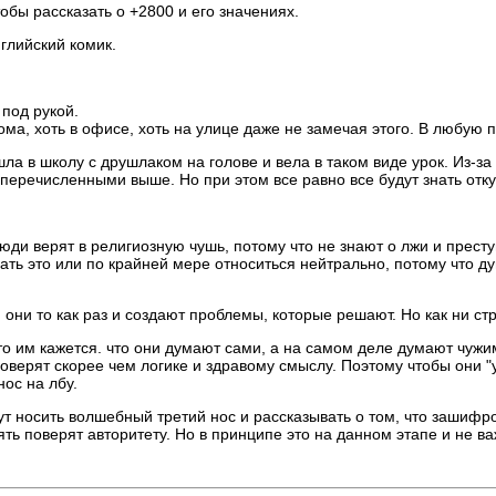
обы рассказать о +2800 и его значениях.
глийский комик.
 под рукой.
дома, хоть в офисе, хоть на улице даже не замечая этого. В любую 
ла в школу с друшлаком на голове и вела в таком виде урок. Из-з
еречисленными выше. Но при этом все равно все будут знать откуд
 люди верят в религиозную чушь, потому что не знают о лжи и прест
вать это или по крайней мере относиться нейтрально, потому что д
и они то как раз и создают проблемы, которые решают. Но как ни с
то им кажется. что они думают сами, а на самом деле думают чужи
и поверят скорее чем логике и здравому смыслу. Поэтому чтобы он
ос на лбу.
т носить волшебный третий нос и рассказывать о том, что зашифр
опять поверят авторитету. Но в принципе это на данном этапе и не в