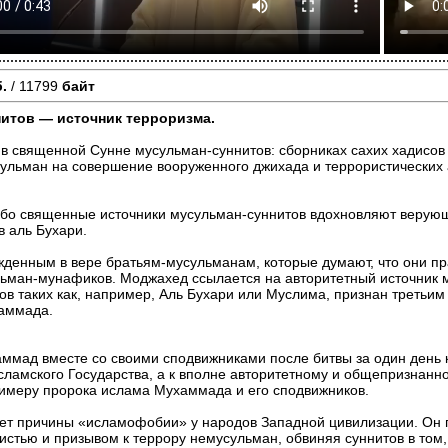
.
/ 11799
байт
итов — источник терроризма.
 в священной Сунне мусульман-суннитов: сборниках сахих хадисов
льман на совершение вооруженного джихада и террористических а
о священные источники мусульман-суннитов вдохновляют верующих
в аль Бухари.
ржденным в вере братьям-мусульманам, которые думают, что они п
ульман-мунафиков. Моджахед ссылается на авторитетный источник
ов таких как, например, Аль Бухари или Муслима, признан третьи
хаммада.
аммад вместе со своими сподвижниками после битвы за один день к
ламского Государства, а к вполне авторитетному и общепризнанн
римеру пророка ислама Мухаммада и его сподвижников.
т причины «исламофобии» у народов Западной цивилизации. Он п
стью и призывом к террору немусульман, обвиняя суннитов в том, 