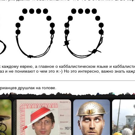
х каждому еврею, а главное о каббалистическом языке и каббалист
аз и не понимают о чем это я:-) Но это интересно, важно знать ка
арианцев друшлак на голове.