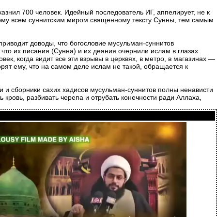
азнил 700 человек. Идейный последователь ИГ, аппелирует, не к
ому всем суннитским миром священному тексту Сунны, тем самым
риводит доводы, что богословие мусульман-суннитов
что их писания (Сунна) и их деяния очернили ислам в глазах
к, когда видит все эти взрывы в церквях, в метро, в магазинах —
орят ему, что на самом деле ислам не такой, обращается к
и и сборники сахих хадисов мусульман-суннитов полны ненависти
 кровь, разбивать черепа и отрубать конечности ради Аллаха,