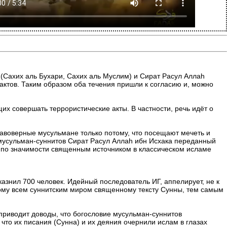
 (Сахих аль Бухари, Сахих аль Муслим) и Сират Расул Аллаh
ктов. Таким образом оба течения пришли к согласию и, можно
 совершать террористические акты. В частности, речь идёт о
равоверные мусульмане только потому, что посещают мечеть и
 мусульман-суннитов Сират Расул Аллаh ибн Исхака переданный
м по значимости священным источником в классическом исламе
азнил 700 человек. Идейный последователь ИГ, аппелирует, не к
ому всем суннитским миром священному тексту Сунны, тем самым
риводит доводы, что богословие мусульман-суннитов
что их писания (Сунна) и их деяния очернили ислам в глазах