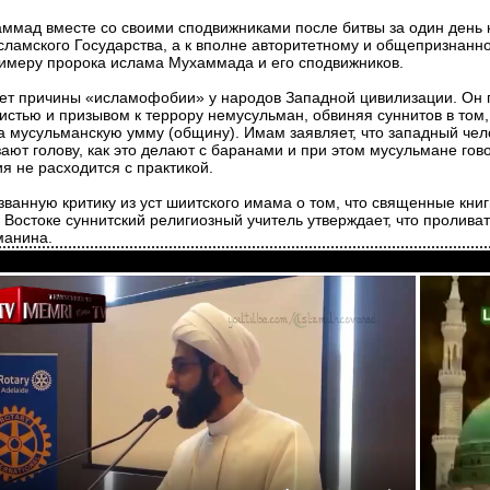
аммад вместе со своими сподвижниками после битвы за один день к
ламского Государства, а к вполне авторитетному и общепризнанн
римеру пророка ислама Мухаммада и его сподвижников.
т причины «исламофобии» у народов Западной цивилизации. Он п
стью и призывом к террору немусульман, обвиняя суннитов в том, 
мусульманскую умму (общину). Имам заявляет, что западный челове
зают голову, как это делают с баранами и при этом мусульмане гов
 не расходится с практикой.
анную критику из уст шиитского имама о том, что священные книг
остоке суннитский религиозный учитель утверждает, что проливать
манина.