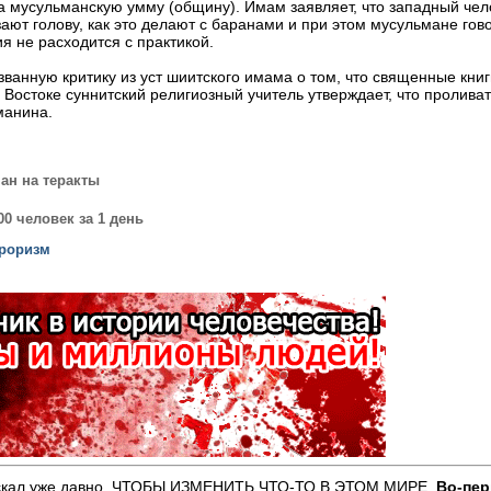
мусульманскую умму (общину). Имам заявляет, что западный челове
зают голову, как это делают с баранами и при этом мусульмане гов
 не расходится с практикой.
анную критику из уст шиитского имама о том, что священные книг
остоке суннитский религиозный учитель утверждает, что проливать
манина.
ан на теракты
0 человек за 1 день
рроризм
ые искал уже давно, ЧТОБЫ ИЗМЕНИТЬ ЧТО-ТО В ЭТОМ МИРЕ.
Во-пе