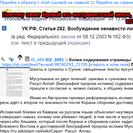
Перейти к объекту с этой ссылкой на главной
:::
Перейти на страни
ID_489:
ID2_3091
:: Копия содержания страницы:
https://vk.com/feed?w=wall-98740293_21705
[
открыть в этом окне
]
Шииты и сунниты о Сунне: священные тексты мусул
Мусульмане из двух течений: шиизма и суннизма по
Расул Аллаh (Биография пророка ислама) содержат
пришли к согласию и, можно сказать, к общему зна
Имам из Австралии призвал реформировать исламск
речь идёт о втором по значимости после Корана сборнике достове
Исламский боевик из Кавказа на русском языке объясняет неутве
совершают намаз, почему они убивают людей, в том числе и мус
через ибн Хишама, который после Корана и сборников сахих хадис
Ближнего Востока и достоверной биографией пророка ислама Му
https://ru.wikiislam.net/wiki/Сират_Расул_Аллах