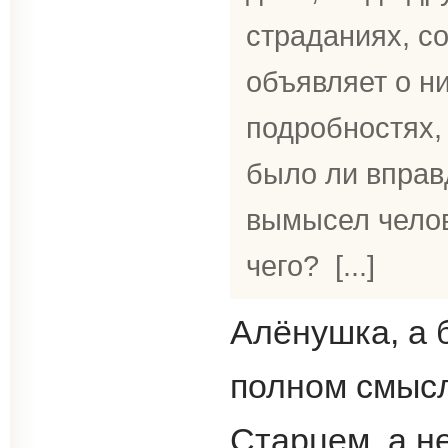
страданиях, с
объявляет о ни
подробностях,
было ли вправд
вымысел челов
чего? [...]
Алёнушка, а 
полном смысл
Старцем, а н