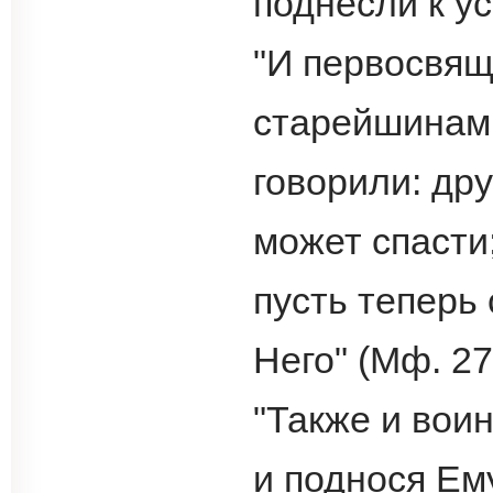
поднесли к уст
"И первосвящ
старейшинами
говорили: дру
может спасти
пусть теперь 
Него" (Мф. 27
"Также и вои
и поднося Ему