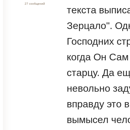
27 сообщений
текста выпис
Зерцало". Одн
Господних ст
когда Он Сам
старцу. Да ещ
невольно зад
вправду это в
вымысел чело