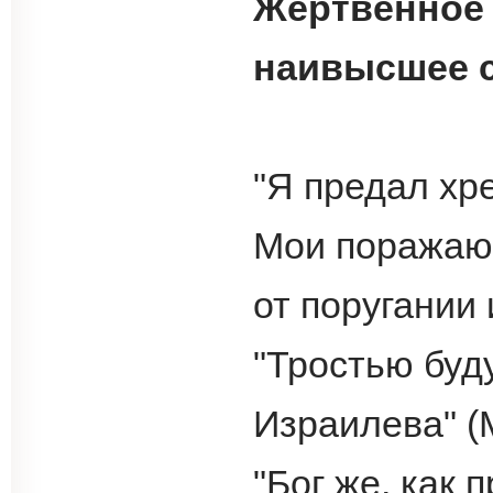
Жертвенное 
наивысшее 
"Я предал хр
Мои поражаю
от поругании 
"Тростью буд
Израилева" (М
"Бог же, как 