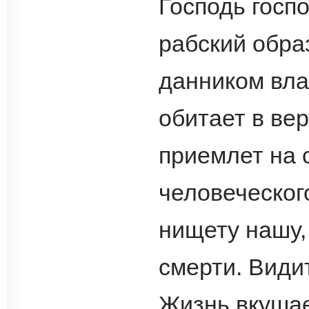
Господь госп
рабский обра
данником вла
обитает в ве
приемлет на 
человеческог
нищету нашу,
смерти. Види
Жизнь вкушае