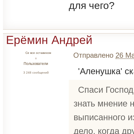
для чего?
Ерёмин Андрей
Се все оставихом
Отправлено
26 Ма
Пользователи
'Аленушка' ск
3 248 сообщений
Спаси Господ
знать мнение н
выписанного и
дело, когда др