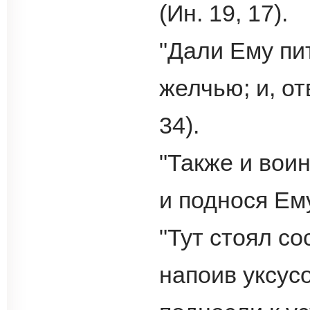
(Ин. 19, 17).
"Дали Ему пи
желчью; и, от
34).
"Также и вои
и поднося Ему 
"Тут стоял со
напоив уксусо