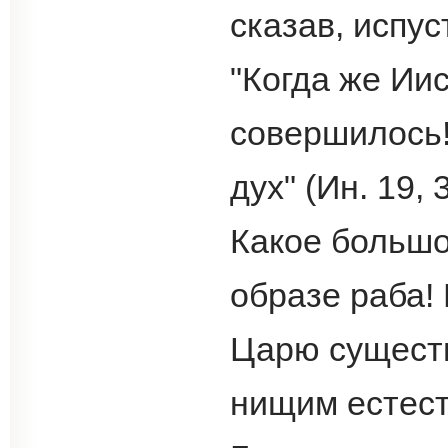
сказав, испуст
"Когда же Иис
совершилось!
дух" (Ин. 19, 3
Какое большо
образе раба!
Царю существ
нищим естест