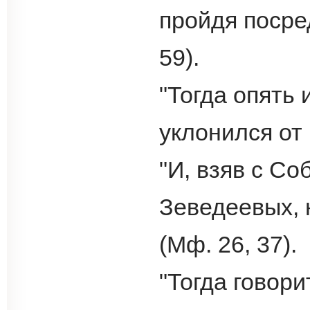
пройдя посред
59).
"Тогда опять 
уклонился от р
"И, взяв с С
Зеведеевых, 
(Мф. 26, 37).
"Тогда говор