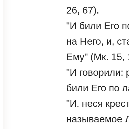
26, 67).
"И били Его п
на Него, и, с
Ему" (Мк. 15, 
"И говорили: 
били Его по л
"И, неся крес
называемое Л