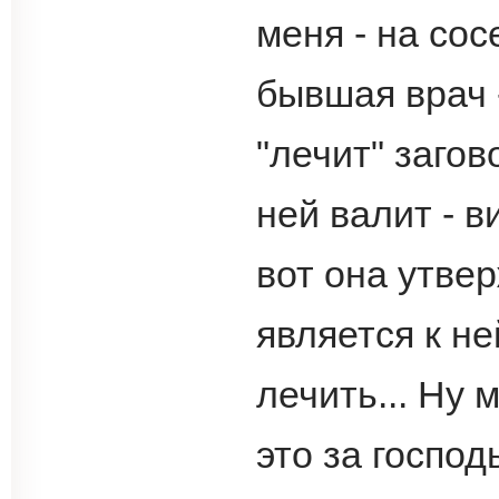
меня - на сос
бывшая врач 
"лечит" загов
ней валит - в
вот она утвер
является к не
лечить... Ну 
это за господ