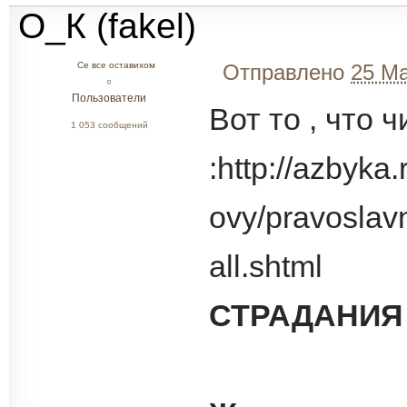
О_К (fakel)
Се все оставихом
Отправлено
25 Ма
Пользователи
Вот то , что
1 053 сообщений
:http://azbyka
ovy/pravoslav
all.shtml
СТРАДАНИЯ