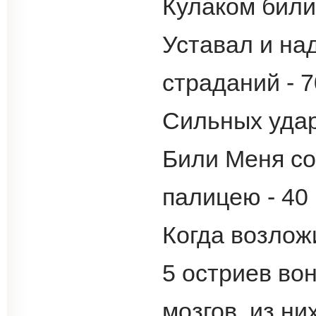
Кулаком били 
Уставал и на
страданий - 7
Сильных удар
Били Меня со
палицею - 40 
Когда возлож
5 остриев во
мозгов, из ни