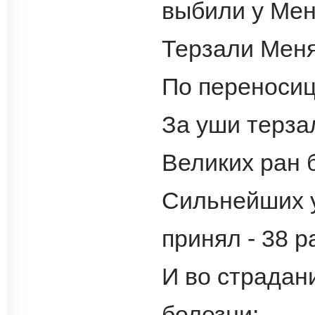
выбили у Меня
Терзали Меня 
По переносиц
За уши терзал
Великих ран б
Сильнейших у
принял - 38 р
И во страдан
болезни: