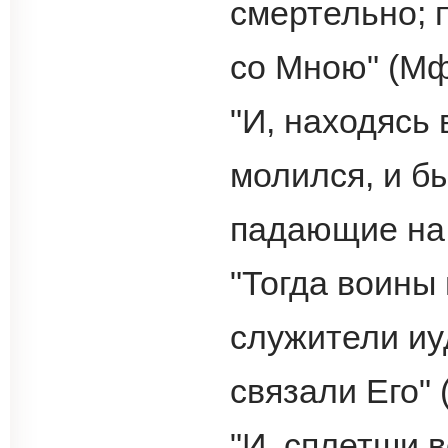
смертельно; 
со Мною" (Мф.
"И, находясь
молился, и бы
падающие на з
"Тогда воины
служители иу
связали Его" (
"И, сплетши 