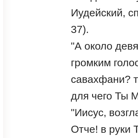
Иудейский, сп
37).
"А около дев
громким голо
савахфани? т
для чего Ты М
"Иисус, возгл
Отче! в руки 