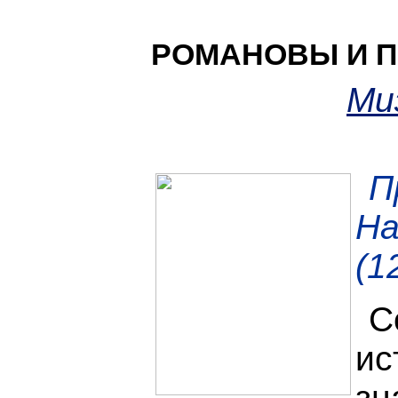
РОМАНОВЫ И 
Ми
П
На
(1
С
ис
з