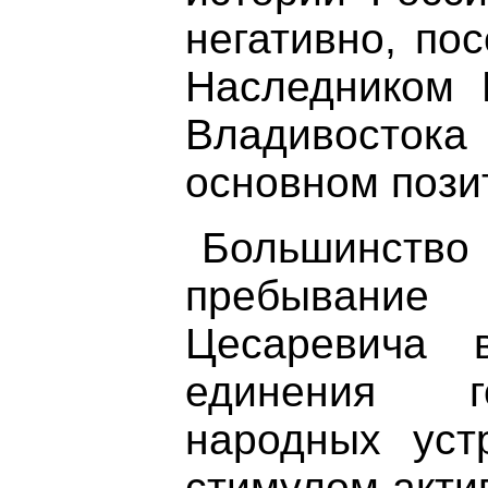
негативно, по
Наследником 
Владивосток
основном пози
Большинство
пребыван
Цесаревича 
единения г
народных уст
стимулом акти