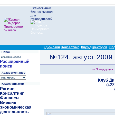
Ежемесячный
бизнес-журнал
для
руководителей
КД-онлайн
Консалтинг
Клуб директоров
Под
Поиск
№124, август 2009
Расширенный
поиск
«« Предыдущая 
Архив журналов
Клуб Ди
Классификатор
(423
Регион
Консалтинг
Финансы
Внешне
экономическая
деятельность