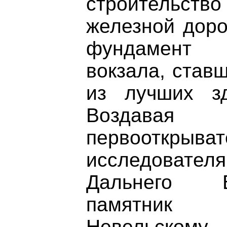
строительст
железной доро
фундамент 
вокзала, став
из лучших зд
Воздав
первоот
исследоват
Дальнего В
памятник
Невельскому