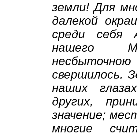
земли! Для мн
далекой окра
среди себя 
нашего Мо
несбыточною
свершилось. З
наших глаза
других, при
значение; мес
многие счит