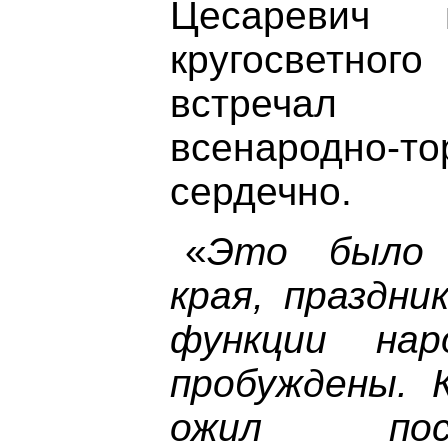
Цесаревич п
кругосветно
встречал 
всенародно-т
сердечно.
«
Это было 
края, праздни
функции нар
пробуждены. 
ожил пос