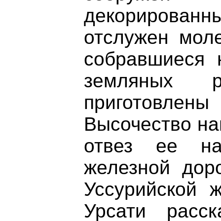
декорирован
отслужен моле
собравшиеся 
земляных 
приготовлены 
Высочество на
отвез ее на
железной доро
Уссурийской ж
Урсати расс