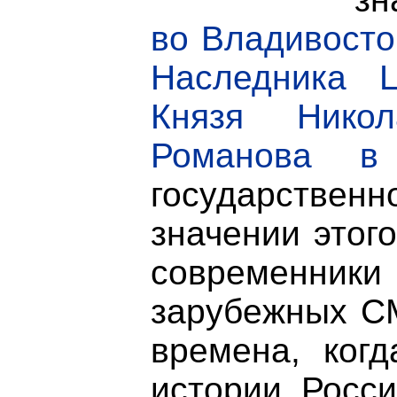
во Владивосто
Наследника Ц
Князя Никол
Романова 
государственн
значении этог
современник
зарубежных СМ
времена, ког
истории Росси