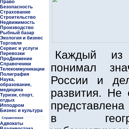
Право
Безопасность
Страхование
Строительство
Недвижимость
Производство
Рыбный базар
Экология и бизнес
Торговля
Сервис и услуги
Каждый из 
Перевозки
ПроДвижение
Справочники
понимал зн
Телекоммуникации
Полиграфия
России и де
Наука,
образование,
развития. Не
медицина
Туризм, спорт,
отдых
представлена
Ипподром
Бизнес и культура
в геогр
Справочники
Адвокаты
Владивостока