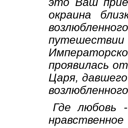
это Ваш приез
окраина близ
возлюблен
путешес
Императорс
проявилась от
Царя, давшего
возлюбленного
Где любовь 
нравственное