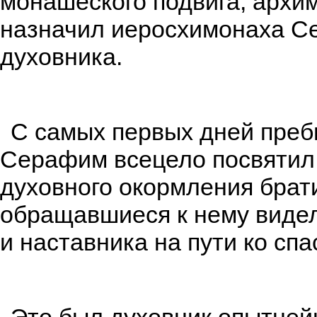
монашеского подвига, арх
назначил иеросхимонаха С
духовника.
С самых первых дней пребы
Серафим всецело посвятил
духовного окормления брати
обращавшиеся к нему видел
и наставника на пути ко сп