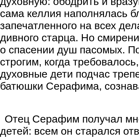
духовную: ободрить и вразу
сама келлия наполнялась б
запечатленного на всех дел
дивного старца. Но смирени
о спасении душ пасомых. По
строгим, когда требовалось,
духовные дети подчас треп
батюшки Серафима, сознава
Отец Серафим получал мно
детей: всем он старался отв