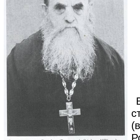
с
(
Р