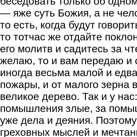
беседовать только об одном
— яже суть Божия, а не чел
то есть, когда будут говори
то тотчас же отдайте покло
его молитв и садитесь за ч
желаю, то и вам передаю и 
иногда весьма малой и едв
пожары, и от малого зерна 
великое дерево. Так и у нас
помышления злые, за помыш
уже дела и деяния. Поэтом
греховных мыслей и мечтани