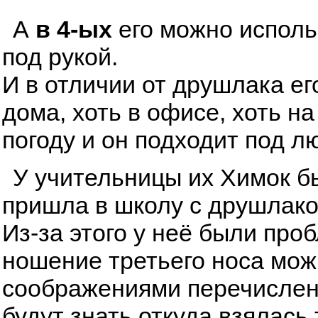
А
в 4-ых
его можно исполь
под рукой.
И в отличии от друшлака ег
дома, хоть в офисе, хоть н
погоду и он подходит под л
У учительницы их Химок бы
пришла в школу с друшлаком
Из-за этого у неё были про
ношение третьего носа мож
соображениями перечисленн
будут знать откуда взялась