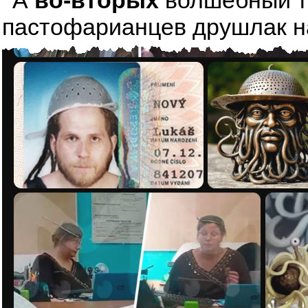
А
во-вторых
волшебный тре
пастофарианцев друшлак на