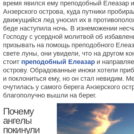
время явился ему преподобный Елеазар и 
Анзерского острова, куда путники пробира
движущийся лед уносил их в противополо
беде наступила ночь. В изнеможении несч
Господу с усердной молитвой об избавлени
призывать на помощь преподобного Елеаза
свете луны, они увидели, что на другом к
стоит
преподобный Елеазар
и направляе
острову. Обрадованные иноки хотели при
и поклониться ему, но он стал невидим. М
очутилась у самого берега Анзерского ост
благополучно вышли на берег.
Почему
ангелы
покинули