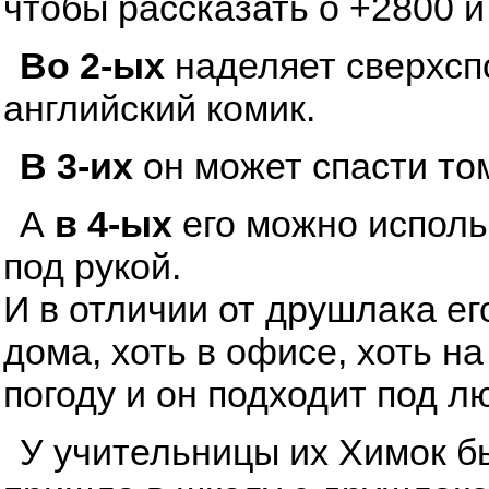
чтобы рассказать о +2800 и
Во 2-ых
наделяет сверхсп
английский комик.
В 3-их
он может спасти том
А
в 4-ых
его можно исполь
под рукой.
И в отличии от друшлака ег
дома, хоть в офисе, хоть н
погоду и он подходит под л
У учительницы их Химок бы