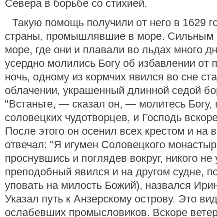
Севера в борьбе со стихией.
Такую помощь получили от него в 1629 г
страны, промышлявшие в море. Сильным в
море, где они и плавали во льдах много 
усердно молились Богу об избавлении от п
ночь, одному из кормчих явился во сне с
облачении, украшенный длинной седой бор
"Встаньте, — сказал он, — молитесь Богу
соловецких чудотворцев, и Господь вскоре
После этого он осенил всех крестом и на во
отвечал: "Я игумен Соловецкого монастыр
проснувшись и поглядев вокруг, никого не 
преподобный явился и на другом судне, п
уповать на милость Божий), назвался Ири
Указал путь к Анзерскому острову. Это ви
ослабевших промысловиков. Вскоре ветер