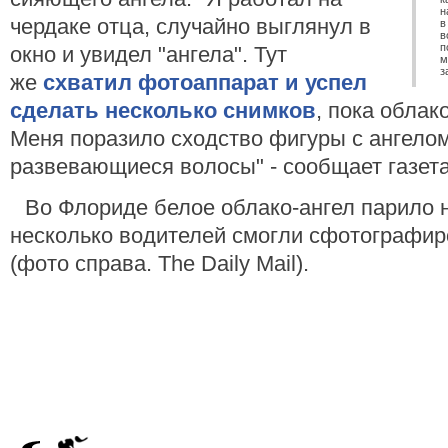
н
чердаке отца, случайно выглянул в
в
в
п
окно и увидел "ангела". Тут
м
з
же
схватил фотоаппарат и успел
сделать несколько снимков
, пока облак
Меня поразило сходство фигуры с ангелом 
развевающиеся волосы" - сообщает газет
Во Флориде белое облако-ангел парило н
несколько водителей смогли сфотографиро
(фото справа. The Daily Mail).