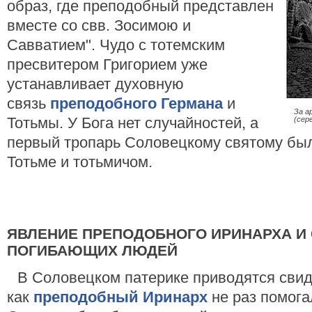
образ, где преподобный представлен
вместе со свв. Зосимою и
Савватием". Чудо с тотемским
пресвитером Григорием уже
устанавливает духовную
связь
преподобного Германа
и
За а
Тотьмы. У Бога нет случайностей, а
(сер
первый тропарь Соловецкому святому был
Тотьме и тотьмичом.
ЯВЛЕНИЕ ПРЕПОДОБНОГО ИРИНАРХА И
ПОГИБАЮЩИХ ЛЮДЕЙ
В Соловецком патерике приводятся свид
как
преподобный Иринарх
не раз помога