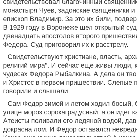
свидетельствовал благочинный священни
монастыря Чуев, задонские священники и
епископ Владимир. За это их били, подвер
В 1929 году в Воронеже шел открытый су
двенадцать апостолов второго пришестви
Федора. Суд приговорил их к расстрелу.
Свидетельствуют христиане, власть, арх
религий мира". И сейчас еще живы люди, 
чудесах Федора Рыбалкина. А дела он твор
и Христос в первом пришествии. Слепые 
говорили и слышали.
Сам Федор зимой и летом ходил босый, б
улице мороз сорокаградусный, а он идет к
Атеисты поливали его ледяной водой, дав
докрасна лом. И Федор оставался невреди