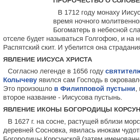
ПРОРОЧЕСТВО О СОЛОВ
В 1712 году монаху Иисус
время ночного молитвенно
Богоматерь в небесной сла
отселе будет называться Голгофою, и на н
Распятский скит. И убелится она страдан
ЯВЛЕНИЕ ИИСУСА ХРИСТА
Согласно легенде в 1656 году
святител
Колычеву
явился сам Господь в окровавл
Это произошло
в Филипповой пустыни
,
второе название - Иисусова пустынь.
ЯВЛЕНИЕ ИКОНЫ БОГОРОДИЦЫ КОРСУ
В 1627 г. на сосне, растущей вблизи мор
деревней Сосновка, явилась инокам чудот
Богородицы Корсунской (затем именованна