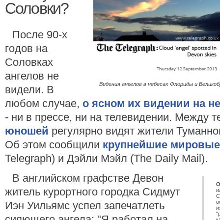
Соловки?
После 90-х
годов на
Соловках
ангелов не
Видения ангелов в небесах Флориды и Велико
видели. В
любом случае,
о ясном их видении на н
- ни в прессе, ни на телевидении. Между т
юношей
регулярно видят жители Туманно
Об этом сообщили
крупнейшие мировые
Telegraph) и Дэйли Мэйл (The Daily Mail).
В английском графстве Девон
О
житель курортного городка Сидмут
и
С
о
Иэн Уильямс успел запечатлеть
и
"
сияющего ангела: "Я работал на
к