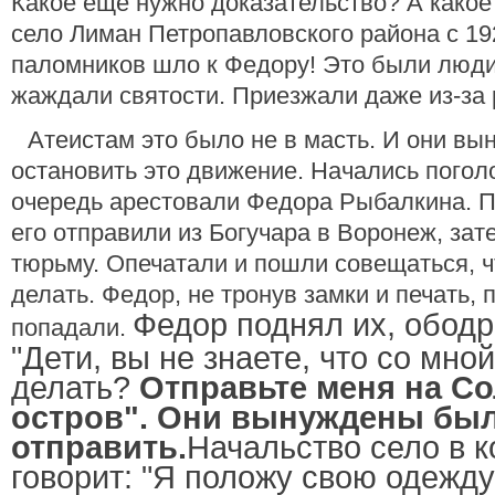
Какое еще нужно доказательство? А како
село Лиман Петропавловского района с 192
паломников шло к Федору! Это были люди
жаждали святости. Приезжали даже из-за 
Атеистам это было не в масть. И они в
остановить это движение. Начались погол
очередь арестовали Федора Рыбалкина. 
его отправили из Богучара в Воронеж, зат
тюрьму. Опечатали и пошли совещаться, ч
делать. Федор, не тронув замки и печать, 
Федор поднял их, ободр
попадали.
"Дети, вы не знаете, что со мной
делать?
Отправьте меня на С
остров". Они вынуждены бы
отправить.
Начальство село в к
говорит: "Я положу свою одежду