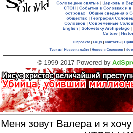
Соловецкие святые
|
Церковь и Ве
СТОН
|
События в Соловках и в
островах
|
Общие сведения о С
общество
|
География Соловец
Соловков
|
Современные Солов
English
|
Solovetsky Archipelago
Culture
|
Histo
О проекте
|
FAQs
|
Контакты
|
Прин
Туризм
|
Новое на сайте
|
Новости Соловков
|
Фот
© 1999-2017 Powered by
AdSpro
Меня зовут Валера и я хочу