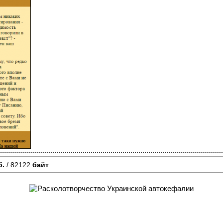
б.
/ 82122
байт