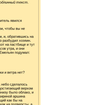
подлинный текст.
ситель явился
ри, чтобы вы не
и, и, обратившись на
го разбудил хозяин.
кот на пастбище и тут
сов утра, и они
. Емельян подумал:
чки и ветра нет?
а небо сделалось
 достигающий верхом
внизу было облако, и
 шириной аршина
щий как бы на
как на полверсты, а