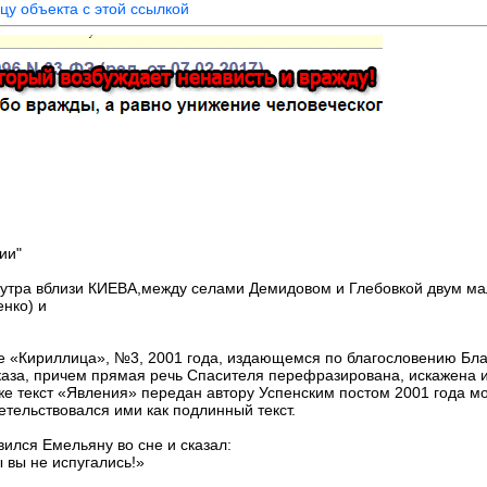
цу объекта с этой ссылкой
ии"
в утра вблизи КИЕВА,между селами Демидовом и Глебовкой двум ма
нко) и
е «Кириллица», №3, 2001 года, издающемся по благословению Бл
каза, причем прямая речь Спасителя перефразирована, искажена и
иже текст «Явления» передан автору Успенским постом 2001 года м
етельствовался ими как подлинный текст.
вился Емельяну во сне и сказал:
 вы не испугались!»