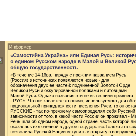
Информер
«Самостийна Украйна» или Единая Русь: истори
о едином Русском народе в Малой и Великой Рус
ю
общую государственность
«В течение 14-16вв. наряду с прежним названием Русь
(Россия) в источниках появляются новые - для
обозначения двух ее частей: подчиненной Золотой Орде
Великой Руси и оккупированной поляками и литовцами
Малой Руси. Однако названия эти не вытеснили прежнего
- РУСЬ. Что же касается этнонима, используемого для обо
национальной принадлежности населения Руси, то он оста
РУССКИЕ - так по-прежнему самоопределял себя Русский
зависимости от того, в какой части России он проживал - 
Речь шла об одном народе, одной стране, часть которой л
оказалась включенной в другое государство.Только эта са
позволила Русской Нации вступить в открытую вооруженн