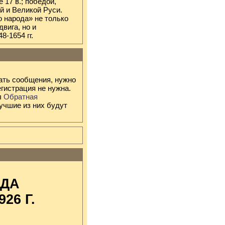
 17 в.; победой,
й и Великой Руси.
 народа» не только
вига, но и
-1654 гг.
ать сообщения, нужно
гистрация не нужна.
л
Обратная
учшие из них будут
ОДА
26 Г.