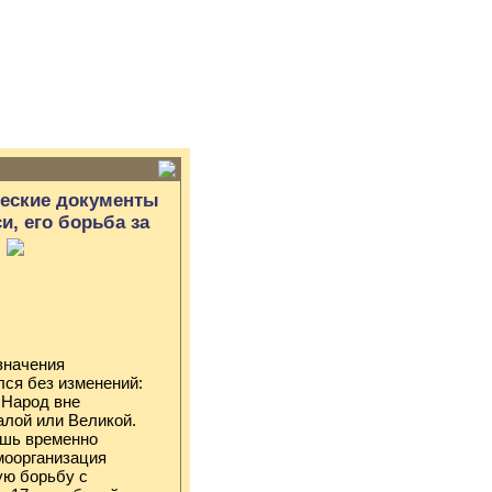
ческие документы
и, его борьба за
значения
лся без изменений:
 Народ вне
Малой или Великой.
ишь временно
моорганизация
ую борьбу с