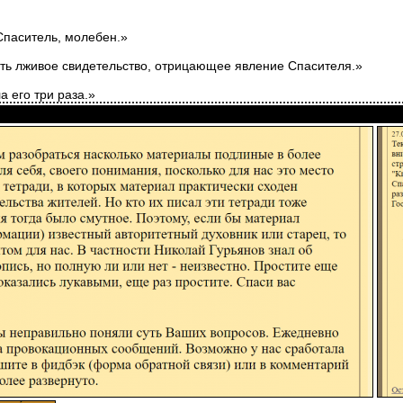
Спаситель, молебен.»
сать лживое свидетельство, отрицающее явление Спасителя.»
 его три раза.»