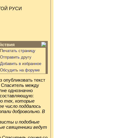
ТОЙ РУСИ
йствия
Печатать страницу
Отправить другу
Добавить в избранное
Обсудить на форуме
з опубликовать текст
м Спаситель между
лне однозначно
 составляющую:
ало тех, которые
ее число поддалось
опали добровольно. В
ивисты и подобные
ные священники ведут
 и Спаситель сошел со