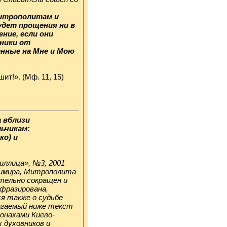
итрополитам и
удет прощения ни в
ние, если они
пники от
енные на Мне и Мою
ит!». (Мф. 11, 15)
а вблизи
льчикам:
ко) и
иллица», №3, 2001
димира, Митрополита
ительно сокращен и
ефразирована,
я также о судьбе
лагаемый ниже текст
онахами Киево-
х духовников и