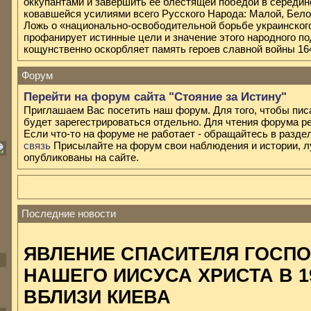
оккупантами и завершить ее блестящей победой в середине
ковавшейся усилиями всего Русского Народа: Малой, Бело
Ложь о «национально-освободительной борьбе украинского
профанирует истинные цели и значение этого народного под
кощунственно оскорбляет память героев славной войны 1648
Форум
Перейти на форум сайта "Стояние за Истину"
Приглашаем Вас посетить наш форум. Для того, чтобы пис
будет зарегестрироваться отдельно. Для чтения форума ре
Если что-то на форуме не работает - обращайтесь в разде
связь
Присылайте на форум свои наблюдения и истории, л
опубликованы на сайте.
Последние новости
ЯВЛЕНИЕ СПАСИТЕЛЯ ГОСП
НАШЕГО ИИСУСА ХРИСТА В 19
ВБЛИЗИ КИЕВА