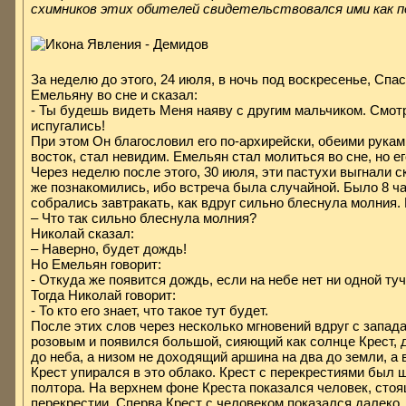
схимников этих обителей свидетельствовался ими как 
За неделю до этого, 24 июля, в ночь под воскресенье, Спа
Емельяну во сне и сказал:
- Ты будешь видеть Меня наяву с другим мальчиком. Смот
испугались!
При этом Он благословил его по-архирейски, обеими рукам
восток, стал невидим. Емельян стал молиться во сне, но е
Через неделю после этого, 30 июля, эти пастухи выгнали с
же познакомились, ибо встреча была случайной. Было 8 ча
собрались завтракать, как вдруг сильно блеснула молния
– Что так сильно блеснула молния?
Николай сказал:
– Наверно, будет дождь!
Но Емельян говорит:
- Откуда же появится дождь, если на небе нет ни одной ту
Тогда Николай говорит:
- То кто его знает, что такое тут будет.
После этих слов через несколько мгновений вдруг с запад
розовым и появился большой, сияющий как солнце Крест,
до неба, а низом не доходящий аршина на два до земли, а 
Крест упирался в это облако. Крест с перекрестиями был
полтора. На верхнем фоне Креста показался человек, стоя
перекрестии. Сперва Крест с человеком показался далеко, 