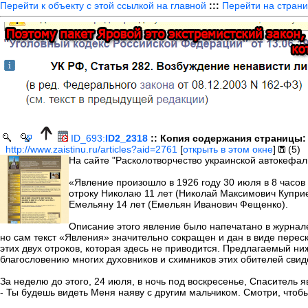
Перейти к объекту с этой ссылкой на главной
:::
Перейти на страни
ID_693:
ID2_2318
:: Копия содержания страницы:
http://www.zaistinu.ru/articles?aid=2761
[
открыть в этом окне
]
(5)
На сайте "Расколотворчество украинской автокефал
«Явление произошло в 1926 году 30 июля в 8 часо
отроку Николаю 11 лет (Николай Максимович Куприе
Емельяну 14 лет (Емельян Иванович Фещенко).
Описание этого явление было напечатано в журнал
но сам текст «Явления» значительно сокращен и дан в виде перес
этих двух отроков, которая здесь не приводится. Предлагаемый н
благословению многих духовников и схимников этих обителей свид
За неделю до этого, 24 июля, в ночь под воскресенье, Спаситель я
- Ты будешь видеть Меня наяву с другим мальчиком. Смотри, чтобы