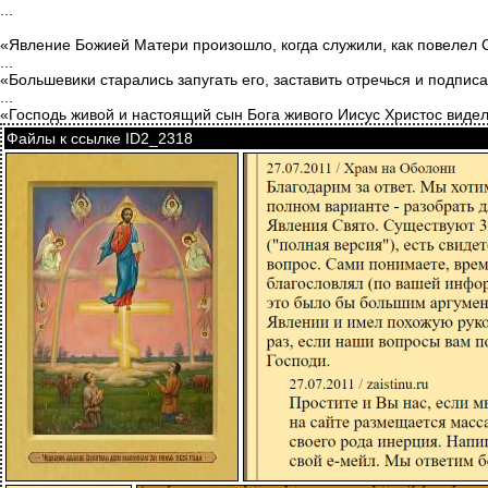
...
«Явление Божией Матери произошло, когда служили, как повелел 
...
«Большевики старались запугать его, заставить отречься и подпи
...
«Господь живой и настоящий сын Бога живого Иисус Христос видела
Файлы к ссылке ID2_2318