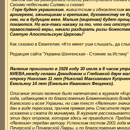
Своими небесными Силами и сказал:
-
Горе будет украинским
, живистским и обновленским
м
архиереям, зачинщикам и еретикам, духовенству не б
сем, ни в будущем веке. Малым (мирянам) будет проще
покаются. Но все-таки накажу за то, что они отсту
православной веры, начали раздирать ризы божеств
Святую Апостольскую Церковь!
"
Как сказано в Евангелии: «Кто имеет уши слышать, да слыш
Редакция сайта "Украина Шенгенская - Стояние за Истину"
Явление произошло в 1926 году 30 июля в 8 часов утр
КИЕВА,между селами Демидовом и Глебовкой двум ма
отроку Николаю 11 лет (Николай Максимович Куприен
Емельяну 14 лет (Емельян Иванович Фещенко).
Описание этого явление было напечатано в журнале «Кир
года, издающемся по благословению Блаженнейшего Вла
Киевского и всея Украины, но сам текст «Явления» знач
дан в виде пересказа, причем прямая речь Спасителя пер
искажена и сжата до минимума. В журнале рассказываетс
этих двух отроков, которая здесь не приводится. Пред
«Явления» передан автору Успенским постом 2001 года м
Печерской и Почаевской Лавры, и по благословению многи