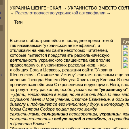
УКРАИНА ШЕНГЕНСКАЯ → УКРАИНСТВО ВМЕСТО СВЯ
→
Расколотворчество украинской автокефалии
→
Теги:
В связи с обострившейся в последнее время темой
Де
так называемой "украинской автокефалии", и
откликами на нашем сайте некоторых читателей,
которые пытаются представить раскольническую
деятельность украинского священства как вполне
православную, а украинских раскольников, - как
любящих Бога и Церковь, редакция сайта "Украина
Шенгенская - Стояние за Истину" считает полезным еще ра
явления Господа Нашего Иисуса Христа под Киевом. В не
прочими важнейшими Откровениями верующим в Него, впо
затронул тему расколов, особо указав на ее "
украинскую
"
"
- Дети, много людей в мире, но не все они Мои. Очень м
слушают Меня и Мое учение, Святое Евангелие, а больш
диаволу и подчиняется его нечистому духу, к которому п
Моем Святом Соборе пошел раскол между
священниками:
священники
переворотцы,
украинцы
, ж
священники-еретики
ведут народ в погибель
, а правед
в Царство Божие. "...
"Затем как бы разверзлись небеса, расступились облака