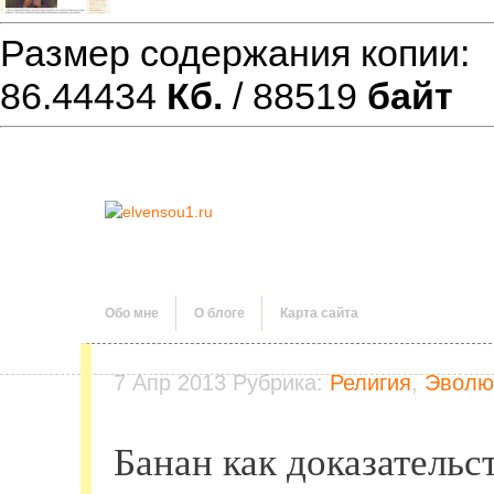
Размер содержания копии
86.44434
Кб.
/ 88519
байт
Обо мне
О блоге
Карта сайта
7
Апр
2013
Рубрика:
Религия
,
Эволю
Банан как доказательс