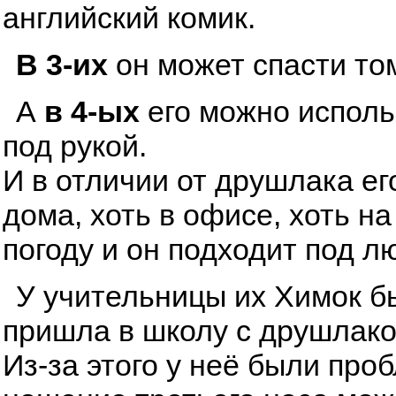
английский комик.
В 3-их
он может спасти том
А
в 4-ых
его можно исполь
под рукой.
И в отличии от друшлака ег
дома, хоть в офисе, хоть н
погоду и он подходит под л
У учительницы их Химок бы
пришла в школу с друшлаком
Из-за этого у неё были про