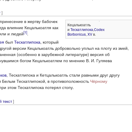
т
]
принесение в жертву бабочек
Кецалькоатль
огда влияние Кецалькоатля как
и
Тескатлипока
,
Codex
[1]
сили и людей
.
Borbonicus
,
XV
в.
ея
был
Тескатлипока
, который
другой версии Кецалькоатль добровольно уплыл на плоту из змей,
ненная (особенно в зарубежной литературе) версия об
нувшимся богом Кецалькоатлем по мнению В. И. Гуляева
еков
, Тескатлипока и Кетцалькоатль стали равными друг другу
и Белым Тескатлипокой, в противоположность
Чёрному
при этом Тескатлипока потерял стопу.
й текст
]