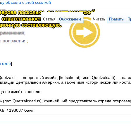
цу объекта с этой ссылкой
Статья
Обсуждение
Читать
Править
П
м окне
]
Quetzalctl — «пернатый змей»; [ketsako.at], исп. Quetzalcatl)) — н
илизаций Центральной Америки, а также имя исторической личности
а не живёт в неволе.
ь (лат. Quetzalcoatlus), крупнейший представитель отряда птерозав
Кб.
/ 193037
байт