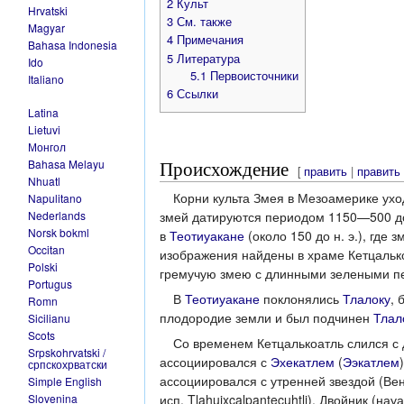
2
Культ
Hrvatski
3
См. также
Magyar
4
Примечания
Bahasa Indonesia
5
Литература
Ido
5.1
Первоисточники
Italiano
6
Ссылки
Latina
Lietuvi
Монгол
Происхождение
Bahasa Melayu
[
править
|
править
Nhuatl
Корни культа Змея в Мезоамерике ухо
Napulitano
змей датируются периодом 1150—500 до 
Nederlands
Norsk bokml
в
Теотиуакане
(около 150 до н. э.), где
Occitan
изображения найдены в храме Кетцалькоа
Polski
гремучую змею с длинными зелеными пе
Portugus
В
Теотиуакане
поклонялись
Тлалоку
, 
Romn
плодородие земли и был подчинен
Тлал
Sicilianu
Scots
Со временем Кетцалькоатль слился с 
Srpskohrvatski /
ассоциировался с
Эхекатлем
(
Ээкатлем
српскохрватски
ассоциировался с утренней звездой (В
Simple English
исп. Tlahuixcalpantecuhtli). Двойник (на
Slovenina