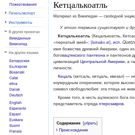
Кетцалькоатль
Пожертвования
Печать/экспорт
Материал из Википедии — свободной энци
Инструменты
У этого термина существуют и дру
В других проектах
Кетцалькоатль
(Кецалькоатль, Кетса
Викиданные
«пернатый змей»;
,
исп.
Quetza
[ketsako.at]
Викисклад
имя божества древней Америки, один из
На других языках
богов
ацтекского
пантеона
и пантеонов д
Беларуская
цивилизаций
Центральной Америки
, а 
Български
личности.
Bosanski
Кецаль
(кетсаль, кетцаль, квезал) — н
Catal
изумрудным оперением, которое высоко
etina
символ свободолюбия: эта птица не живё
Dansk
Deutsch
Кроме того, в честь ацтекского бога 
English
представитель отряда
птерозавров
.
Esperanto
Espaol
Euskara
Содержание
[
убрать
]
Suomi
1
Происхождение
Franais