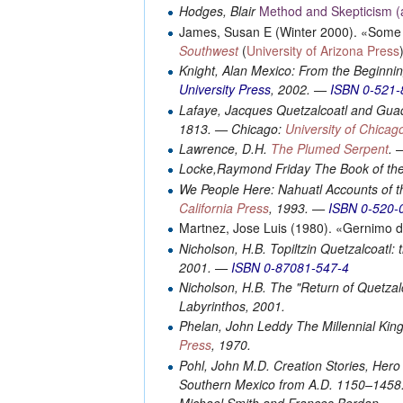
Hodges, Blair
Method and Skepticism (a
James, Susan E (Winter 2000). «Some A
Southwest
(
University of Arizona Press
Knight, Alan
Mexico: From the Beginni
University Press
, 2002. —
ISBN 0-521-
Lafaye, Jacques
Quetzalcoatl and Guad
1813. — Chicago:
University of Chicag
Lawrence, D.H.
The Plumed Serpent
. 
Locke,Raymond Friday
The Book of th
We People Here: Nahuatl Accounts of t
California Press
, 1993. —
ISBN 0-520-
Martnez, Jose Luis (1980). «Gernimo 
Nicholson, H.B.
Topiltzin Quetzalcoatl: 
2001. —
ISBN 0-87081-547-4
Nicholson, H.B.
The "Return of Quetzalco
Labyrinthos, 2001.
Phelan, John Leddy
The Millennial Kin
Press
, 1970.
Pohl, John M.D.
Creation Stories, Hero 
Southern Mexico from A.D. 1150–1458.
Michael Smith and Frances Berdan.. 