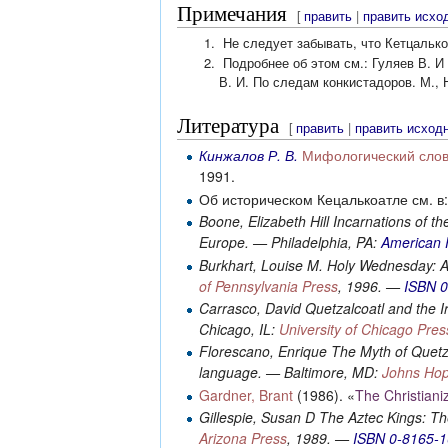
Примечания
[
править
|
править исхо
Не следует забывать, что Кетцальк
Подробнее об этом см.: Гуляев В. И 
В. И. По следам конкистадоров. М., Н
Литература
[
править
|
править исход
Кинжалов Р. В.
Мифологический сло
1991.
Об историческом Кецалькоатле см. в
Boone, Elizabeth Hill
Incarnations of th
Europe. — Philadelphia, PA:
American P
Burkhart, Louise M.
Holy Wednesday: A 
of Pennsylvania Press
, 1996. —
ISBN 
Carrasco, David
Quetzalcoatl and the I
Chicago, IL:
University of Chicago Pres
Florescano, Enrique
The Myth of Quetza
language. — Baltimore, MD:
Johns Hop
Gardner, Brant
(1986). «
The Christiani
Gillespie, Susan D
The Aztec Kings: The
Arizona Press
, 1989. —
ISBN 0-8165-