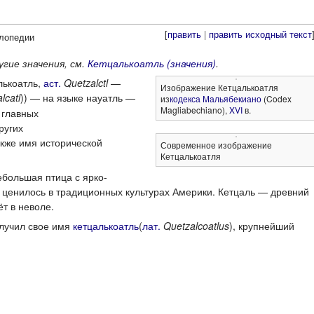
[
править
|
править исходный текст
клопедии
гие значения, см.
Кетцалькоатль (значения)
.
лькоатль,
аст.
Quetzalctl
—
Изображение Кетцалькоатля
lcatl
)) — на языке науатль —
из
кодекса Мальябекиано
(Codex
Magliabechiano),
XVI
в.
 главных
ругих
также имя исторической
Современное изображение
Кетцалькоатля
ебольшая птица с ярко-
 ценилось в традиционных культурах Америки. Кетцаль — древний
т в неволе.
получил свое имя
кетцалькоатль
(
лат.
Quetzalcoatlus
), крупнейший