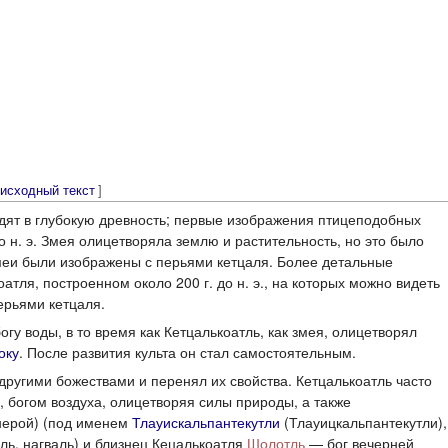
 исходный текст
]
дят в глубокую древность; первые изображения птицеподобных
н. э. Змея олицетворяла землю и растительность, но это было
 змеи были изображены с перьями кетцаля. Более детальные
тля, построенном около 200 г. до н. э., на которых можно видеть
рьями кетцаля.
богу воды, в то время как Кетцалькоатль, как змея, олицетворял
оку
. После развития культа он стал самостоятельным.
другими божествами и перенял их свойства. Кетцалькоатль часто
), богом воздуха, олицетворяя силы природы, а также
енерой) (под именем
Тлауискальпантекутли
(Тлауицкальпантекутли),
уаль, нагваль) и близнец Кецалькоатля
Шолотль
— бог вечерней