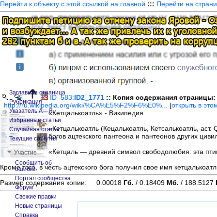
Перейти к объекту с этой ссылкой на главной
:::
Перейти на страни
Заглавная страница
ID_583:
ID2_1771
:: Копия содержания страницы:
Рубрикация
http://ru.wikipedia.org/wiki/%CA%E5%F2%F6%E0%...
[
открыть в это
Указатель А—Я
«Кетцалькоатль» - Википедия
Избранные статьи
Случайная статья
«Кетцалькоатль (Кецалькоатль, Кетсалькоатль, аст. 
богов ацтекского пантеона и пантеонов других цив
Текущие события
Участие
«Кетцаль — древний символ свободолюбия: эта птиц
Сообщить об
Кроме того, в честь ацтекского бога получил свое имя кетцалькоатл
ошибке
Портал сообщества
Размер содержания копии: 0.00018
Гб.
/ 0.18409
Мб.
/ 188.5127
Форум
Свежие правки
Новые страницы
Справка