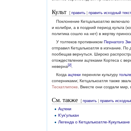
Культ
[
править
|
править исходный текс
Поклонение Кетцалькоатлю включало 
и колибри, а в поздний период культа (к
политика сошло на нет) в жертву прино
У толтеков противником
Пернатого Зм
отправил Кетцалькоатля в изгнание. По 
пообещав вернуться. Широко распростра
отождествлении ацтеками Кортеса с вер
[2]
неверна
.
Когда
ацтеки
переняли культуру
тольт
соперниками; Кетцалькоатля также звал
Тескатлипоке
. Вместе они создали мир, 
См. также
[
править
|
править исходны
Ацтеки
К'ук'улькан
Легенда о Кетцалькоатле-Кукулькане