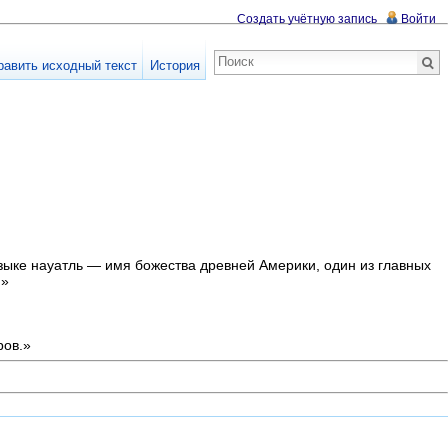
Создать учётную запись
Войти
равить исходный текст
История
а языке науатль — имя божества древней Америки, один из главных
.»
ров.»