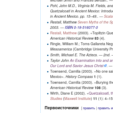
Pohl, John M.D., Virginia M. Fields, and 
Quetzalcoatl in Ancient Mexico: Introdu
in Ancient Mexico. pp. 15–49.. —
Scala
Restall, Matthew
Seven Myths of the S
2003. —
ISBN 0-19-516077-0
Restall, Matthew
(2003). «Topiltzin Que
American Historical Review
83
(4).
Ringle, William M.; Toms Gallareta Ne
Mesoamerica
(Cambridge University P
Smith, Michael E.
The Aztecs. — 2nd.
Taylor John
An Examination into and an
Our Lord and Savior Jesus Christ
. 
Townsend, Camilla (2003). «No one said 
Mexico».
History Compass
1
(1).
Townsend, Camilla (2003). «Burying t
American Historical Review
108
(3).
Wirth, Diane E (2002). «
Quetzalcoatl, 
Studies
(
Maxwell Institute
)
11
(1): 4–15
Первоисточники
[
править
|
править 