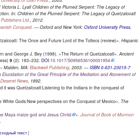
Victoria L. Lyall
Children of the Plumed Serpent: The Legacy of
ction. In: Children of the Plumed Serpent: The Legacy of Quetzalcoatl
 Publishers Ltd.
, 2012.
panish Conquest
. — Oxford and New York:
Oxford University Press
,
tzalcoatl: The Once and Future Lord of the Toltecs (review)».
Hispanic
grn and George J. Bey (1998). «The Return of Quetzalcoatl».
Ancient
ress)
9
(2): 183–232.
DOI
:
10.1017/S0956536100001954
.
 — Malden, MA:
Blackwell Publishing
, 2003. —
ISBN 0-631-23015-7
 Elucidation of the Great Principle of the Mediation and Atonement of
—
Deseret News
, 1892.
it was Quetzalcoatl:Listening to the Indians in the conquest of
he White Gods:New perspectives on the Conquest of Mexico».
The
the Maya maize god and Jesus Christ
».
Journal of Book of Mormon
.
исходный текст
]