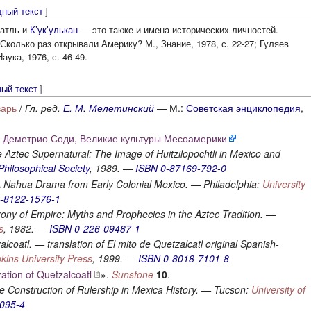
дный текст
]
оатль и
К’ук’улькан
— это также и имена исторических личностей.
Сколько раз открывали Америку? М., Знание, 1978, с. 22-27; Гуляев
аука, 1976, с. 46-49.
ный текст
]
варь
/
Гл. ред.
Е. М. Мелетинский
— М.:
Советская энциклопедия
,
:
Деметрио Соди, Великие культуры Месоамерики
e Aztec Supernatural: The Image of Huitzilopochtli in Mexico and
hilosophical Society
, 1989. —
ISBN 0-87169-792-0
Nahua Drama from Early Colonial Mexico. — Philadelphia:
University
0-8122-1576-1
rony of Empire: Myths and Prophecies in the Aztec Tradition. —
s
, 1982. —
ISBN 0-226-09487-1
lcoatl. — translation of
El mito de Quetzalcatl
original Spanish-
kins University Press
, 1999. —
ISBN 0-8018-7101-8
zation of Quetzalcoatl
».
Sunstone
10
.
 Construction of Rulership in Mexica History. — Tucson:
University of
1095-4