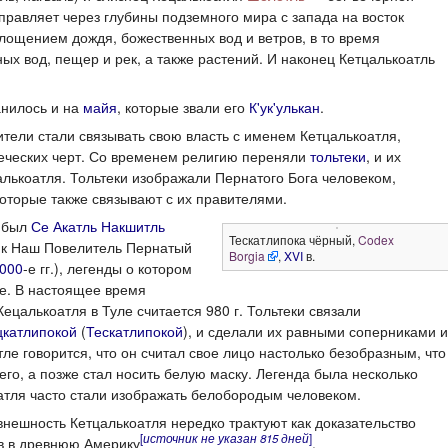
правляет через глубины подземного мира с запада на восток
площением дождя, божественных вод и ветров, в то время
х вод, пещер и рек, а также растений. И наконец Кетцалькоатль
нилось и на
майя
, которые звали его
К'ук'улькан
.
авители стали связывать свою власть с именем Кетцалькоатля,
еческих черт. Со временем религию переняли
тольтеки
, и их
алькоатля. Тольтеки изображали Пернатого Бога человеком,
торые также связывают с их правителями.
й был
Се Акатль Накшитль
Тескатлипока чёрный,
Codex
к Наш Повелитель Пернатый
Borgia
,
XVI
в.
000
-е гг.), легенды о котором
ге. В настоящее время
цалькоатля в Туле считается 980 г. Тольтеки связали
цкатлипокой
(
Тескатлипокой
), и сделали их равными соперниками и
тле говорится, что он считал свое лицо настолько безобразным, что
его, а позже стал носить белую маску. Легенда была несколько
атля часто стали изображать белобородым человеком.
внешность Кетцалькоатля нередко трактуют как доказательство
[
источник не указан 815 дней
]
в в древнюю Америку
.