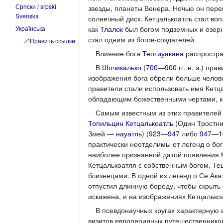
Српски / srpski
звезды, планеты Венера. Ночью он пере
Svenska
солнечный диск. Кетцалькоатль стал во
как
Тлалок
был богом подземных и озерны
Українська
стал одним из богов-создателей.
Править ссылки
Влияние бога
Теотиуакана
распростра
В
Шочикалько
(
700
—
900
гг. н. э.) пр
изображения бога обрели больше челов
правители стали использовать имя Кетц
обладающим божественными чертами, ко
Самым известным из этих правителе
Топильцин Кетцалькоатль
(Один Тростни
Змей —
науатль
) (
923
—
947
либо
947
—
1
практически неотделимы от легенд о бо
наиболее признанной датой появления Ке
Кетцалькоатля с собственным богом,
Те
близнецами. В одной из легенд о Се Ака
отпустил длинную бороду, чтобы скрыть 
искажена, и на изображениях Кетцалько
В псевдонаучных кругах характерную 
визитов европеоидных путешественнико