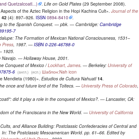
nd Quetzalcoatl...)
.
Life on Gold Plates
(29 September 2008).
spects of the Aztec Religion in the Hopi Kachina Cult».
Journal of the
)
42
(4): 897–926.
ISSN
0894-8410
.
ng to the Spanish Conquest. — pbk. — Cambridge:
Cambridge
89195-7
alupe: The Formation of Mexican National Consciousness, 1531–
o Press
, 1987. —
ISBN 0-226-46788-0
— 1925.
e Navajo. — Hollaway House, 2001.
he Conquest of Mexico /
Lockhart, James
. — Berkeley:
University of
07875-6
Шаблон:Nah icon
(англ.)
(исп.)
de Mendieta (1980)».
Estudios de Cultura Nahuatl
14
.
the once and future lord of the Toltecs. —
University Press of Colorado
,
atl": did it play a role in the conquest of Mexico?. — Lancaster, CA:
gdom of the Franciscans in the New World. —
University of California
Cults, and Alliance Building: Postclassic Confederacies of Central and
 In: The Postclassic Mesoamerican World. pp. 61–66. Edited by
—
University of Utah Press.
, 2003.