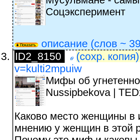
Соцэксперимент
описание (слов ~ 39
ID2_8150
(сохр. копия
v=kulti2mpuiw
Мифы об угнетенно
Nussipbekova | T
Каково место женщины в 
мнению у женщин в этой р
Почему это миф и каковы