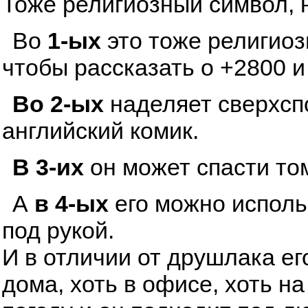
Тоже религиозный символ, 
Во
1-ых
это тоже религиоз
чтобы рассказать о +2800 и
Во 2-ых
наделяет сверхсп
английский комик.
В 3-их
он может спасти том
А
в 4-ых
его можно исполь
под рукой.
И в отличии от друшлака ег
дома, хоть в офисе, хоть н