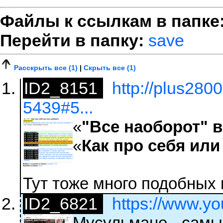
Файлы к ссылкам в папке
Перейти в папку:
save
Расскрыть все (1)
|
Скрыть все (1)
ID2_8151
http://plus280
5439#5...
«
"Все наоборот" 
«
Как про себя или
Тут тоже много подобных
ID2_6821
https://www.
Мусульмане - самы