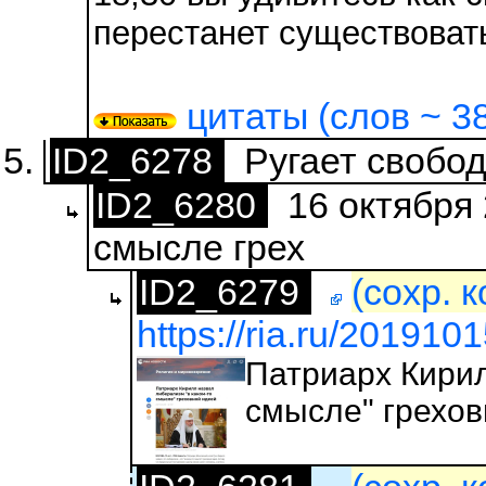
перестанет существоват
цитаты (слов ~ 38
ID2_6278
Ругает свобод
ID2_6280
16 октября 
смысле грех
ID2_6279
(сохр. 
https://ria.ru/20191
Патриарх Кирил
смысле" грехов