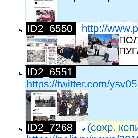
ID2_6550
http://www.p
ПОЛ
ПУГ
ID2_6551
https://twitter.com/ysv0
ID2_7268
(сохр. коп