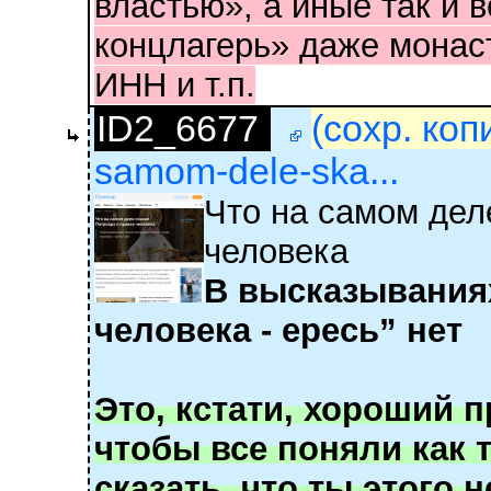
властью», а иные так и 
концлагерь» даже монас
ИНН и т.п.
ID2_6677
(сохр. коп
samom-dele-ska...
Что на самом дел
человека
В высказываниях
человека - ересь” нет
Это, кстати, хороший п
чтобы все поняли как 
сказать, что ты этого 