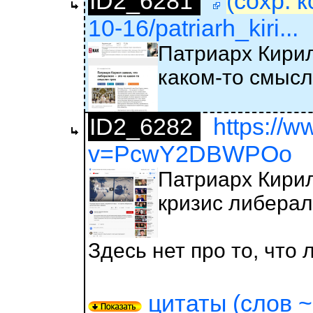
ID2_6281
(сохр. 
10-16/patriarh_kiri...
Патриарх Кирил
каком-то смысл
ID2_6282
https://
v=PcwY2DBWPOo
Патриарх Кирил
кризис либера
Здесь нет про то, что
цитаты (слов ~