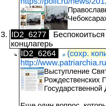
https://polit.ru/news/20
Православн
Чебоксара
ID2_6277
Беспокоиться 
концлагерь
ID2_6264
(сохр. коп
http://www.patriarchia.r
Выступление Свят
Рождественских П
Государственной
Еще один вопрос, которы