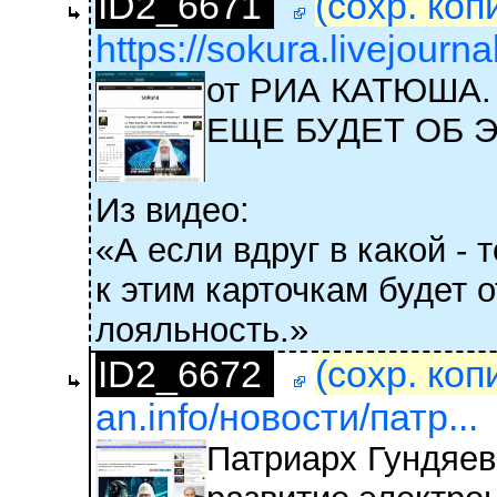
ID2_6671
(сохр. коп
https://sokura.livejour
от РИА КАТЮША.
ЕЩЕ БУДЕТ ОБ 
Из видео:
«А если вдруг в какой - 
к этим карточкам будет 
лояльность.»
ID2_6672
(сохр. коп
an.info/новости/патр...
Патриарх Гундяев