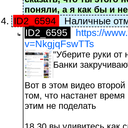
поняли, а я как бы и не 
ID2_6594
Наличные отме
ID2_6595
https://www
v=NkgjqFswTTs
"Уберите руки от
Банки закручиваю
Вот в этом видео второй
том, что настанет время 
этим не поделать
18,30 вы удивитесь как 