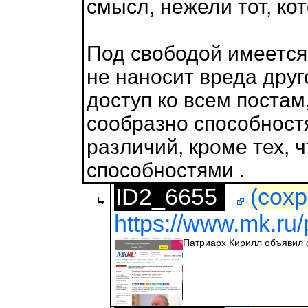
смысл, нежели тот, ко
Под свободой имеется 
не наносит вреда дру
доступ ко всем поста
сообразно способност
различий, кроме тех, 
способностями .
ID2_6655
(сохр
https://www.mk.ru/p
Патриарх Кирилл объявил о