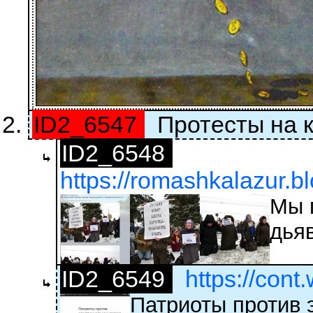
ID2_6547
Протесты на 
ID2_6548
https://romashkalazur.b
Мы 
дья
ID2_6549
https://con
Патриоты против 