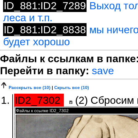
ID_881:ID2_7289
Выход тол
леса и т.п.
ID_881:ID2_8838
мы ничего
будет хорошо
Файлы к ссылкам в папке
Перейти в папку:
save
Расскрыть все (10)
|
Скрыть все (10)
ID2_7302
(2)
Сбросим 
Файлы к ссылке ID2_7302