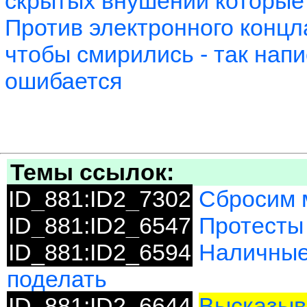
скрытых внушений которые 
Против электронного концл
чтобы смирились - так напи
ошибается
Темы ссылок:
ID_881:ID2_7302
Сбросим 
ID_881:ID2_6547
Протесты
ID_881:ID2_6594
Наличные 
поделать
ID_881:ID2_6644
Высказыв