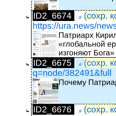
ID2_6674
(сохр. 
https://ura.news/ne
Патриарх Кирил
«глобальной е
изгоняют Бога»
ID2_6675
(сохр. 
q=node/382491&full
Почему Патриа
ID2_6676
(сохр. 