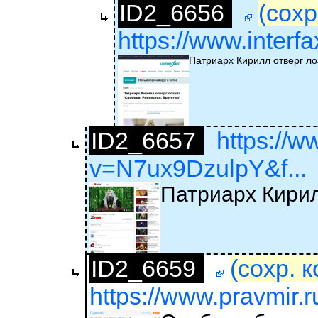
ID2_6656
(сохр
https://www.interf
Патриарх Кирилл отверг ло
ID2_6657
https://
v=N7ux9DzulpY&f...
Патриарх Кирил
ID2_6659
(сохр. 
https://www.pravmir.r