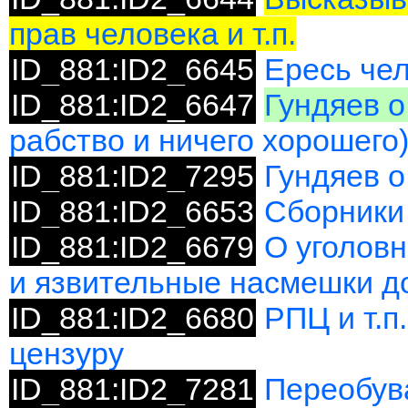
прав человека и т.п.
ID_881:ID2_6645
Ересь чел
ID_881:ID2_6647
Гундяев о
рабство и ничего хорошего
ID_881:ID2_7295
Гундяев о
ID_881:ID2_6653
Сборники
ID_881:ID2_6679
О уголовн
и язвительные насмешки до
ID_881:ID2_6680
РПЦ и т.п
цензуру
ID_881:ID2_7281
Переобува