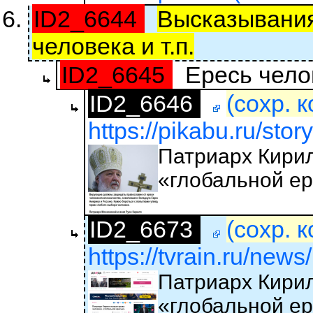
ID2_6644
Высказывания
человека и т.п.
ID2_6645
Ересь челов
ID2_6646
(сохр. 
https://pikabu.ru/story
Патриарх Кирил
«глобальной е
ID2_6673
(сохр. 
https://tvrain.ru/news
Патриарх Кирил
«глобальной е