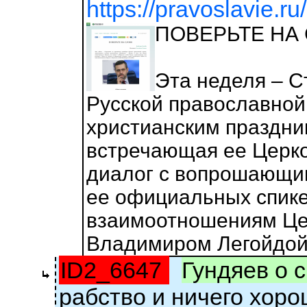
https://pravoslavie.r
ПОВЕРЬТЕ НА
Эта неделя – С
Русской православной
христианским праздник
встречающая ее Церков
диалог с вопрошающим
ее официальных спике
взаимоотношениям Це
Владимиром Легойдой
ID2_6647
Гундяев о 
рабство и ничего хоро