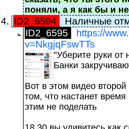
поняли, а я как бы и не 
ID2_6594
Наличные отме
ID2_6595
https://www
v=NkgjqFswTTs
"Уберите руки от
Банки закручиваю
Вот в этом видео второй
том, что настанет время 
этим не поделать
18,30 вы удивитесь как 