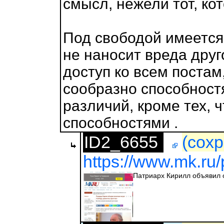
смысл, нежели тот, ко
Под свободой имеется 
не наносит вреда дру
доступ ко всем поста
сообразно способност
различий, кроме тех, 
способностями .
ID2_6655
(сохр
https://www.mk.ru/p
Патриарх Кирилл объявил о