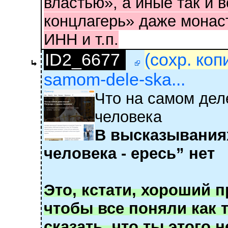
властью», а иные так и 
концлагерь» даже монас
ИНН и т.п.
ID2_6677
(сохр. коп
samom-dele-ska...
Что на самом дел
человека
В высказываниях
человека - ересь” нет
Это, кстати, хороший п
чтобы все поняли как 
сказать, что ты этого 