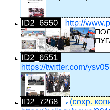
ID2_6550
http://www.p
ПОЛ
ПУГ
ID2_6551
https://twitter.com/ysv0
ID2_7268
(сохр. коп