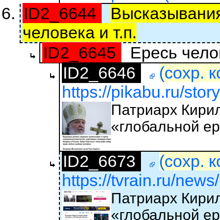
ID2_6644
Высказывания
человека и т.п.
ID2_6645
Ересь челов
ID2_6646
(сохр. 
https://pikabu.ru/story
Патриарх Кирил
«глобальной е
ID2_6673
(сохр. 
https://tvrain.ru/news
Патриарх Кирил
«глобальной е