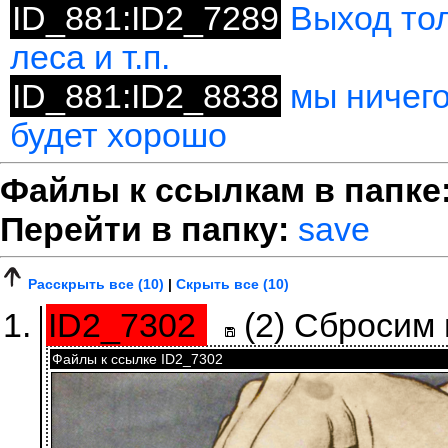
ID_881:ID2_7289
Выход тол
леса и т.п.
ID_881:ID2_8838
мы ничего
будет хорошо
Файлы к ссылкам в папке
Перейти в папку:
save
Расскрыть все (10)
|
Скрыть все (10)
ID2_7302
(2)
Сбросим 
Файлы к ссылке ID2_7302