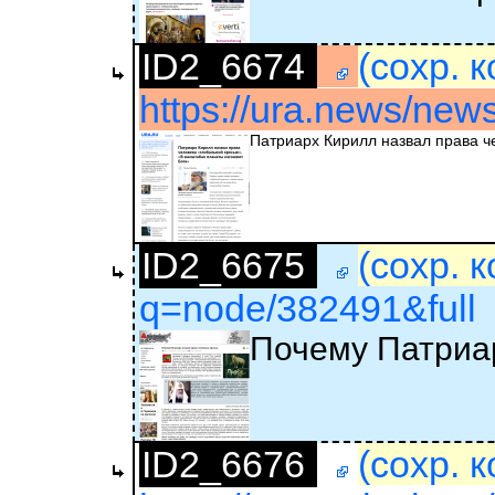
ID2_6674
(сохр. 
https://ura.news/ne
Патриарх Кирилл назвал права ч
ID2_6675
(сохр. 
q=node/382491&full
Почему Патриа
ID2_6676
(сохр. 