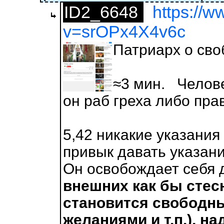
ID2_6648
https://
v=srOPx4X4v6c
Патриарх о сво
≈3 мин. Челове
он раб греха либо пра
5,42 никакие указания 
привык давать указан
Он освобождает себя 
внешних как бы стес
становится свободн
желаниями и т.п.), н