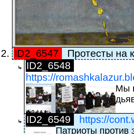
ID2_6547
Протесты на 
ID2_6548
https://romashkalazur.b
Мы 
дья
ID2_6549
https://con
Патриоты против 