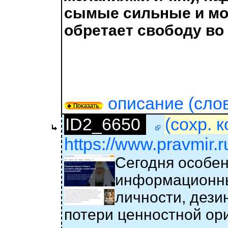
сымые сильные и мо
обретает свободу во 
описание (слов 
ID2_6650
(сохр. 
https://www.pravmir.ru/
Сегодня особен
информационны
личности, дези
потери ценностной ор