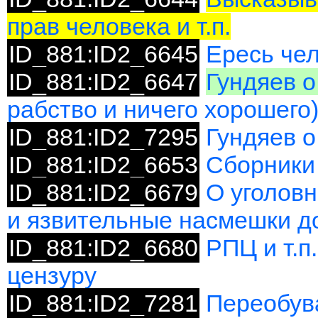
прав человека и т.п.
ID_881:ID2_6645
Ересь чел
ID_881:ID2_6647
Гундяев о
рабство и ничего хорошего
ID_881:ID2_7295
Гундяев о
ID_881:ID2_6653
Сборники
ID_881:ID2_6679
О уголовн
и язвительные насмешки до
ID_881:ID2_6680
РПЦ и т.п
цензуру
ID_881:ID2_7281
Переобува