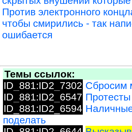
скрытых внушений которые 
Против электронного концл
чтобы смирились - так напи
ошибается
Темы ссылок:
ID_881:ID2_7302
Сбросим 
ID_881:ID2_6547
Протесты
ID_881:ID2_6594
Наличные 
поделать
ID_881:ID2_6644
Высказыв