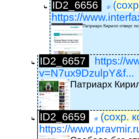
ID2_6656
(сохр
https://www.interf
Патриарх Кирилл отверг ло
ID2_6657
https://
v=N7ux9DzulpY&f...
Патриарх Кирил
ID2_6659
(сохр. 
https://www.pravmir.r