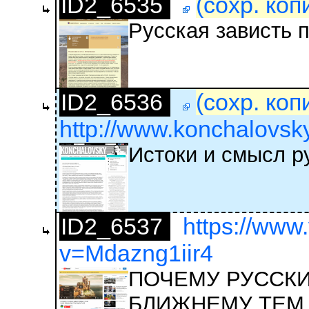
ID2_6535
(сохр. коп
Русская зависть 
ID2_6536
(сохр. коп
http://www.konchalovsky.
Истоки и смысл р
ID2_6537
https://www
v=Mdazng1iir4
ПОЧЕМУ РУССКИ
БЛИЖНЕМУ ТЕМ