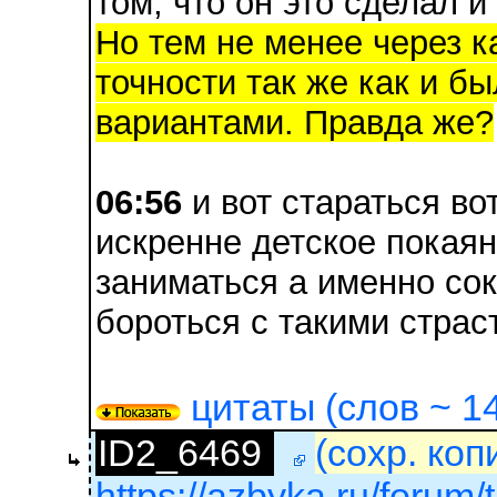
том, что он это сделал и
Но тем не менее через ка
точности так же как и бы
вариантами. Правда же?
06:56
и вот стараться во
искренне детское покаян
заниматься а именно со
бороться с такими страс
цитаты (слов ~ 14
ID2_6469
(сохр. коп
https://azbyka.ru/forum/