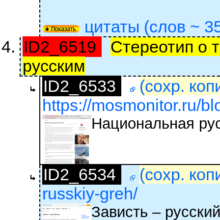
цитаты (слов ~ 35
ID2_6519
Стереотип о т
русским
ID2_6533
(сохр. коп
https://mosmonitor.ru/bl
Национальная рус
ID2_6534
(сохр. коп
russkiy-greh/
Зависть – русский