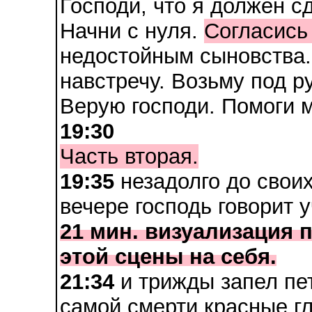
Господи, что я должен с
Начни с нуля.
Согласись
недостойным сыновства. 
навстречу. Возьму под ру
Верую господи. Помоги м
19:30
Часть вторая.
19:35
незадолго до свои
вечере господь говорит 
21 мин. визуализация 
этой сцены на себя.
21:34
и трижды запел пет
самой смерти красные гл