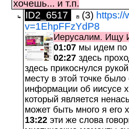
хочешь... и т.п.
ID2_6517
(3)
https:
v=1EhpFFzYdP8
Иерусалим. Ищу 
01:07
мы идем по
02:27
здесь прохо
здесь прикоснулся рукой
месту в этой точке было
информации об иисусе х
который является ненас
может быть много я его 
13:22
эти же слова говор