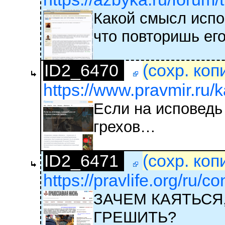
Какой смысл испо
что повторишь ег
ID2_6470
(сохр. коп
https://www.pravmir.ru/k
Если на исповедь
грехов…
ID2_6471
(сохр. коп
https://pravlife.org/ru/c
ЗАЧЕМ КАЯТЬСЯ
ГРЕШИТЬ?