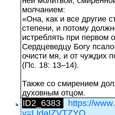
ней молитвой, смиренно
молчанием:
«Она, как и все другие 
степени, и потому должн
истреблять при первом 
Сердцеведцу Богу псало
очисти мя, и от чуждих 
(Пс. 18: 13–14).
Также со смирением дол
духовным отцом.
ID2_6383
https://www
v=LIdaIZVTZYQ