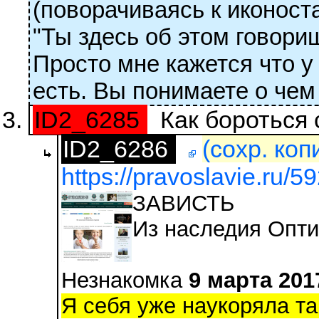
(поворачиваясь к иконост
"Ты здесь об этом говори
Просто мне кажется что у
есть. Вы понимаете о чем 
ID2_6285
Как бороться 
ID2_6286
(сохр. коп
https://pravoslavie.ru/5
ЗАВИСТЬ
Из наследия Опти
Незнакомка
9 марта 201
Я себя уже наукоряла та