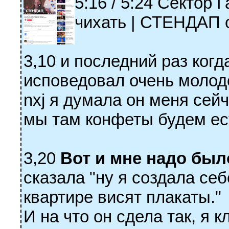
5:16 / 5:24 Сектор 
чихать | СТЕНДАП 
3,10 и последний раз ког
исповедовал очень молод
nxj я думала он меня сей
мы там конфеты будем ест
3,20
Вот и мне надо было
сказала "ну я создала себ
квартире висят плакаты."
И на что он сдела так, я 