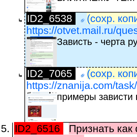
ID2_6538
(сохр. коп
https://otvet.mail.ru/qu
Зависть - черта р
ID2_7065
(сохр. коп
https://znanija.com/tas
примеры зависти 
ID2_6516
Признать как 