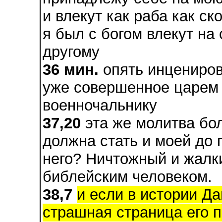
и влекут как раба как ск
я был с богом влекут на 
другому
36 мин.
опять инцениров
уже совершенное царем
военночальнику
37,20
эта же молитва бол
должна стать и моей до 
него? Ничтожный и жалк
библейским человеком.
38,7
и если в истории Д
страшная страница его п