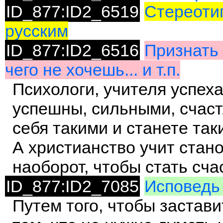
ID_877:ID2_6519
Стереотип
русским
ID_877:ID2_6516
Признать 
чего не хочешь... и т.п.
Психологи, учителя успеха 
успешны, сильными, счаст
себя такими и станете так
А христианство учит стано
наоборот, чтобы стать сч
ID_877:ID2_7085
Исповедь 
Путем того, чтобы застав