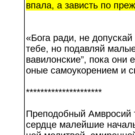
впала, а зависть по преж
«Бога ради, не допускай
тебе, но подавляй малые
вавилонские”, пока они 
оные самоукорением и 
*********************
Преподобный Амвросий т
сердце малейшие началь