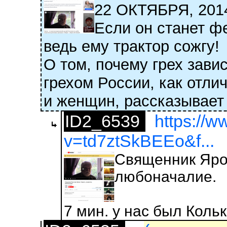
22 ОКТЯБРЯ, 2
Если он станет ф
ведь ему трактор сожгу!
О том, почему грех зав
грехом России, как отли
и женщин, рассказывает
ID2_6539
https://
v=td7ztSkBEEo&f...
Священник Ярос
любоначалие.
7 мин. у нас был Коль