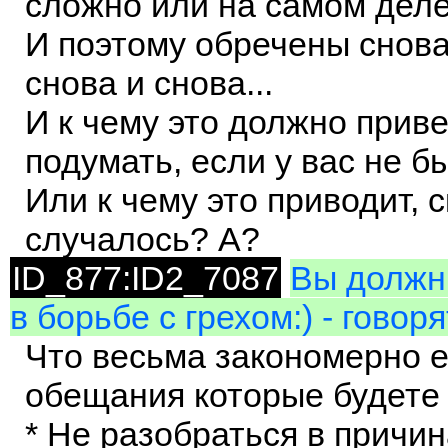
сложно или на самом деле 
И поэтому обречены снова
снова и снова...
И к чему это должно прив
подумать, если у вас не б
Или к чему это приводит, 
случалось? А?
ID_877:ID2_7087
Вы должны
в борьбе с грехом:) - говор
Что весьма закономерно е
обещания которые будете
* Не разобраться в причи