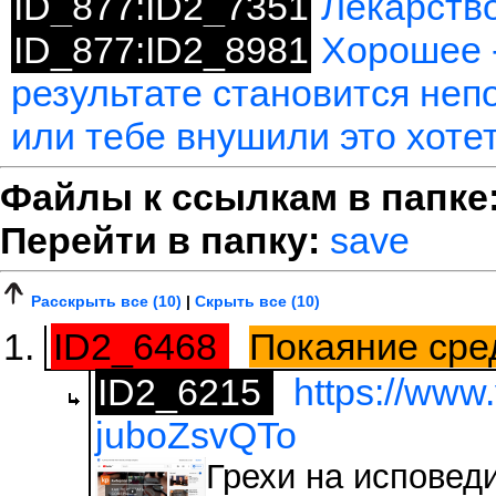
ID_877:ID2_7351
Лекарство
ID_877:ID2_8981
Хорошее -
результате становится неп
или тебе внушили это хоте
Файлы к ссылкам в папке
Перейти в папку:
save
Расскрыть все (10)
|
Скрыть все (10)
ID2_6468
Покаяние сре
ID2_6215
https://www
juboZsvQTo
Грехи на исповеди