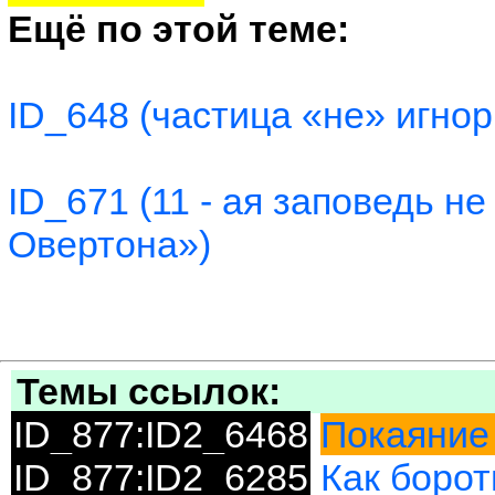
Ещё по этой теме:
ID_648 (частица «не» игно
ID_671 (11 - ая заповедь н
Овертона»)
Темы ссылок:
ID_877:ID2_6468
Покаяние 
ID_877:ID2_6285
Как борот