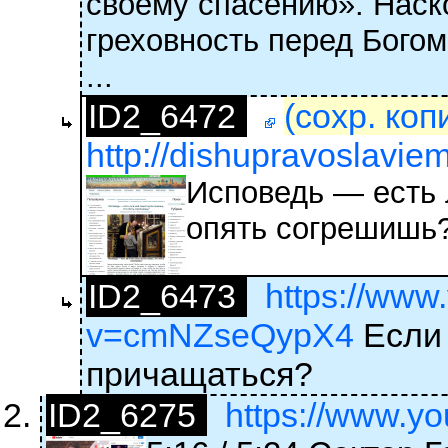
своему спасению». Наск
греховность перед Богом
...
ID2_6472
(сохр. коп
http://dishupravoslavie
Исповедь — есть 
опять согрешишь
ID2_6473
https://www
v=cmNZseQypX4
Если 
причащаться?
ID2_6275
https://www.