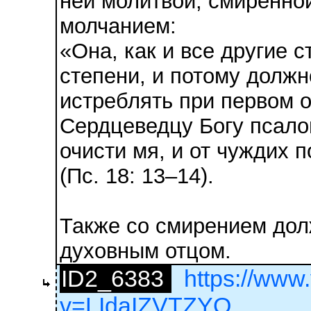
ней молитвой, смиренно
молчанием:
«Она, как и все другие 
степени, и потому должн
истреблять при первом 
Сердцеведцу Богу псало
очисти мя, и от чуждих 
(Пс. 18: 13–14).
Также со смирением дол
духовным отцом.
ID2_6383
https://www
v=LIdaIZVTZYQ