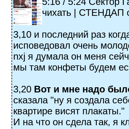
5:16 / 5:24 Сектор 
чихать | СТЕНДАП 
3,10 и последний раз ког
исповедовал очень молод
nxj я думала он меня сей
мы там конфеты будем ест
3,20
Вот и мне надо было
сказала "ну я создала себ
квартире висят плакаты."
И на что он сдела так, я 