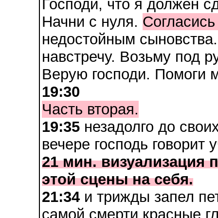
Господи, что я должен с
Начни с нуля.
Согласись
недостойным сыновства. 
навстречу. Возьму под ру
Верую господи. Помоги м
19:30
Часть вторая.
19:35
незадолго до свои
вечере господь говорит 
21 мин. визуализация 
этой сцены на себя.
21:34
и трижды запел пет
самой смерти красные гл