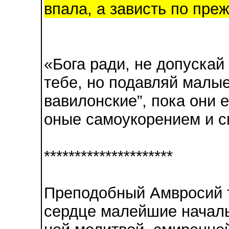
впала, а зависть по преж
«Бога ради, не допускай
тебе, но подавляй малые
вавилонские”, пока они 
оные самоукорением и 
*********************
Преподобный Амвросий т
сердце малейшие началь