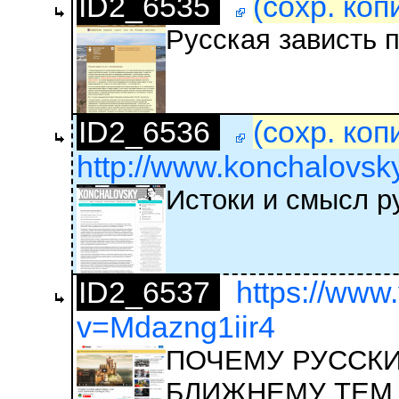
ID2_6535
(сохр. коп
Русская зависть 
ID2_6536
(сохр. коп
http://www.konchalovsky.
Истоки и смысл р
ID2_6537
https://www
v=Mdazng1iir4
ПОЧЕМУ РУССКИ
БЛИЖНЕМУ ТЕМ