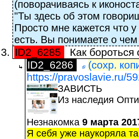
(поворачиваясь к иконост
"Ты здесь об этом говори
Просто мне кажется что у
есть. Вы понимаете о чем 
ID2_6285
Как бороться 
ID2_6286
(сохр. коп
https://pravoslavie.ru/5
ЗАВИСТЬ
Из наследия Опти
Незнакомка
9 марта 201
Я себя уже наукоряла та