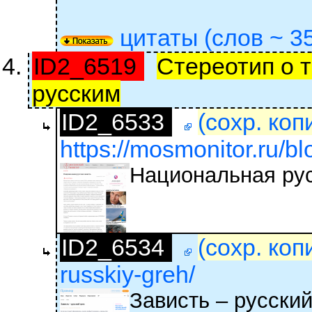
цитаты (слов ~ 35
ID2_6519
Стереотип о т
русским
ID2_6533
(сохр. коп
https://mosmonitor.ru/bl
Национальная рус
ID2_6534
(сохр. коп
russkiy-greh/
Зависть – русский