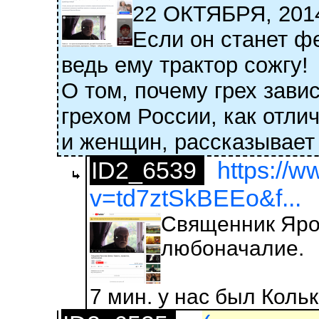
22 ОКТЯБРЯ, 2
Если он станет ф
ведь ему трактор сожгу!
О том, почему грех зав
грехом России, как отли
и женщин, рассказывает
ID2_6539
https://
v=td7ztSkBEEo&f...
Священник Ярос
любоначалие.
7 мин. у нас был Коль