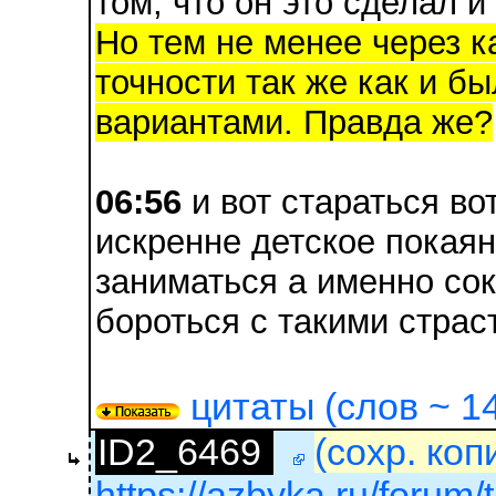
том, что он это сделал и
Но тем не менее через ка
точности так же как и бы
вариантами. Правда же?
06:56
и вот стараться во
искренне детское покаян
заниматься а именно со
бороться с такими страс
цитаты (слов ~ 14
ID2_6469
(сохр. коп
https://azbyka.ru/forum/