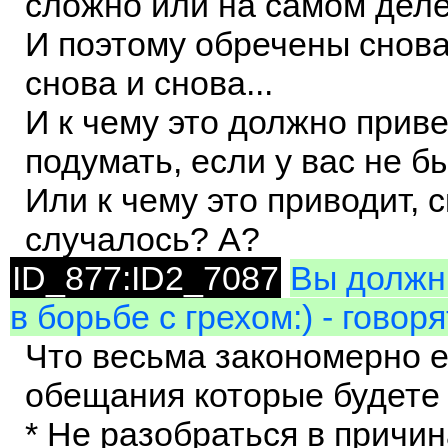
сложно или на самом деле 
И поэтому обречены снова
снова и снова...
И к чему это должно прив
подумать, если у вас не б
Или к чему это приводит, 
случалось? А?
ID_877:ID2_7087
Вы должны
в борьбе с грехом:) - говор
Что весьма закономерно е
обещания которые будете
* Не разобраться в причи