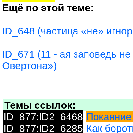
Ещё по этой теме:
ID_648 (частица «не» игно
ID_671 (11 - ая заповедь н
Овертона»)
Темы ссылок:
ID_877:ID2_6468
Покаяние 
ID_877:ID2_6285
Как борот