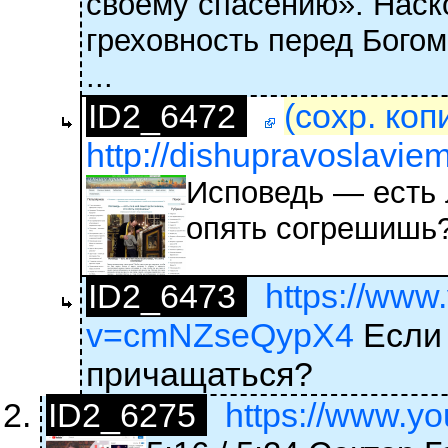
своему спасению». Наск
греховность перед Богом
...
ID2_6472
(сохр. коп
http://dishupravoslavie
Исповедь — есть 
опять согрешишь
ID2_6473
https://www
v=cmNZseQypX4
Если 
причащаться?
ID2_6275
https://www.