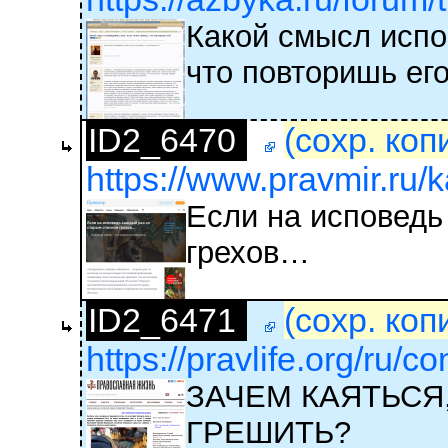
Какой смысл испо
что повторишь ег
ID2_6470
(сохр. коп
https://www.pravmir.ru/k
Если на исповедь
грехов…
ID2_6471
(сохр. коп
https://pravlife.org/ru/c
ЗАЧЕМ КАЯТЬСЯ
ГРЕШИТЬ?