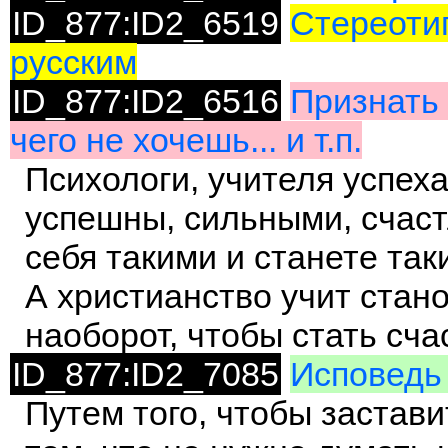
ID_877:ID2_6519
Стереотип
русским
ID_877:ID2_6516
Признать 
чего не хочешь... и т.п.
Психологи, учителя успеха 
успешны, сильными, счаст
себя такими и станете так
А христианство учит стано
наоборот, чтобы стать сч
ID_877:ID2_7085
Исповедь 
Путем того, чтобы застав