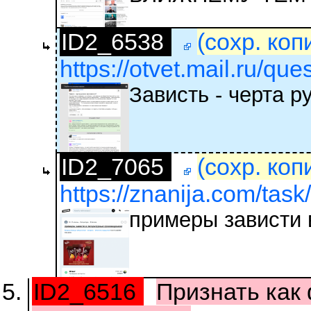
ID2_6538
(сохр. коп
https://otvet.mail.ru/qu
Зависть - черта р
ID2_7065
(сохр. коп
https://znanija.com/tas
примеры зависти 
ID2_6516
Признать как 