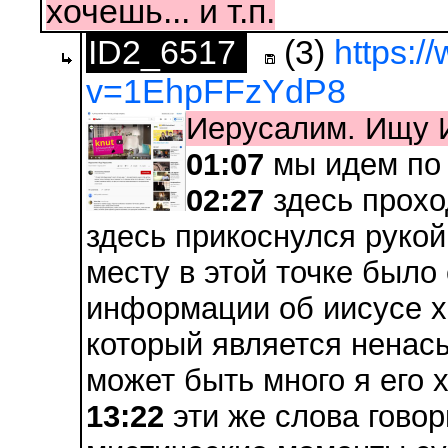
хочешь... и т.п.
ID2_6517
(3)
https:
v=1EhpFFzYdP8
Иерусалим. Ищу 
01:07
мы идем по
02:27
здесь прохо
здесь прикоснулся рукой
месту в этой точке было
информации об иисусе х
который является ненас
может быть много я его 
13:22
эти же слова говор