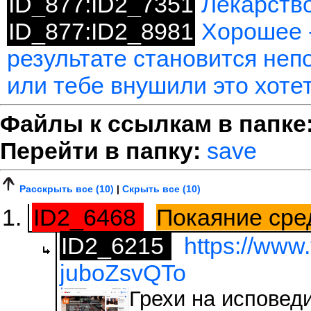
ID_877:ID2_7351
Лекарство
ID_877:ID2_8981
Хорошее -
результате становится неп
или тебе внушили это хоте
Файлы к ссылкам в папке
Перейти в папку:
save
Расскрыть все (10)
|
Скрыть все (10)
ID2_6468
Покаяние сре
ID2_6215
https://www
juboZsvQTo
Грехи на исповеди