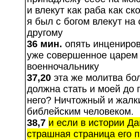
и влекут как раба как ск
я был с богом влекут на 
другому
36 мин.
опять инцениров
уже совершенное царем
военночальнику
37,20
эта же молитва бол
должна стать и моей до 
него? Ничтожный и жалк
библейским человеком.
38,7
и если в истории Д
страшная страница его п