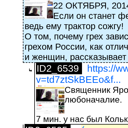
22 ОКТЯБРЯ, 2
Если он станет ф
ведь ему трактор сожгу!
О том, почему грех зав
грехом России, как отли
и женщин, рассказывает
ID2_6539
https://
v=td7ztSkBEEo&f...
Священник Ярос
любоначалие.
7 мин. у нас был Коль