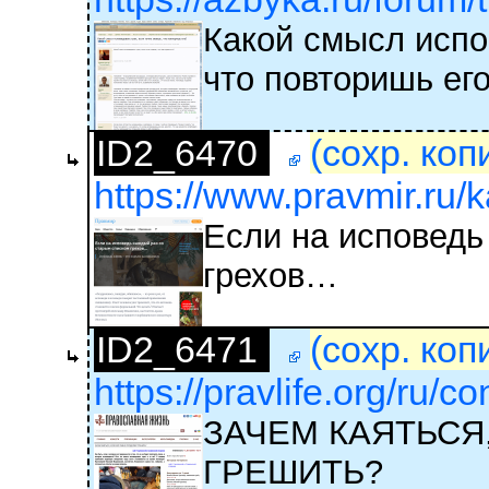
Какой смысл испо
что повторишь ег
ID2_6470
(сохр. коп
https://www.pravmir.ru/k
Если на исповедь
грехов…
ID2_6471
(сохр. коп
https://pravlife.org/ru/c
ЗАЧЕМ КАЯТЬСЯ
ГРЕШИТЬ?