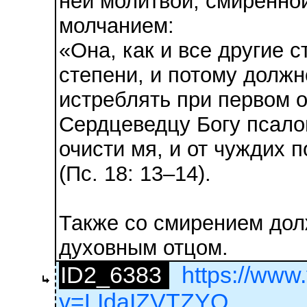
ней молитвой, смиренно
молчанием:
«Она, как и все другие 
степени, и потому должн
истреблять при первом 
Сердцеведцу Богу псало
очисти мя, и от чуждих 
(Пс. 18: 13–14).
Также со смирением дол
духовным отцом.
ID2_6383
https://www
v=LIdaIZVTZYQ