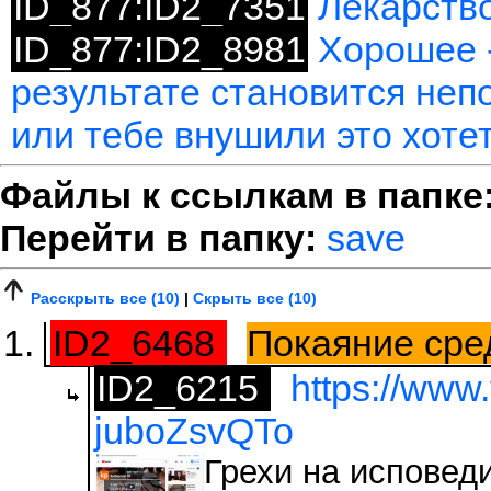
ID_877:ID2_7351
Лекарство
ID_877:ID2_8981
Хорошее -
результате становится неп
или тебе внушили это хоте
Файлы к ссылкам в папке
Перейти в папку:
save
Расскрыть все (10)
|
Скрыть все (10)
ID2_6468
Покаяние сре
ID2_6215
https://www
juboZsvQTo
Грехи на исповеди