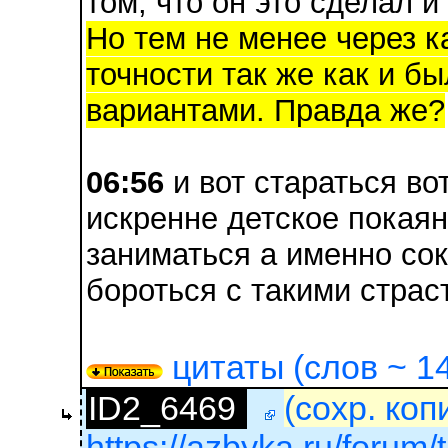
том, что он это сделал и
Но тем не менее через ка
точности так же как и бы
вариантами. Правда же?
06:56
и вот стараться во
искренне детское покаян
заниматься а именно со
бороться с такими страс
цитаты (слов ~ 14
ID2_6469
(сохр. коп
https://azbyka.ru/forum/