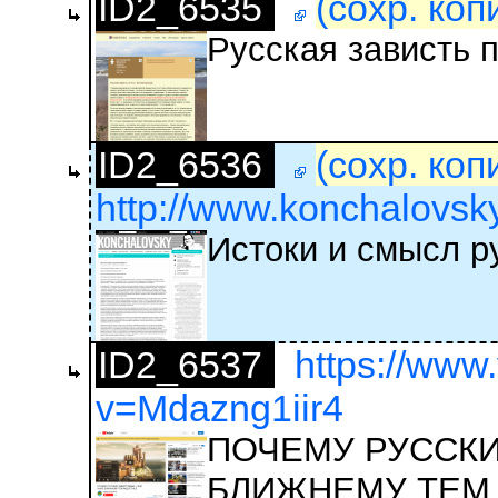
ID2_6535
(сохр. коп
Русская зависть 
ID2_6536
(сохр. коп
http://www.konchalovsky.
Истоки и смысл р
ID2_6537
https://www
v=Mdazng1iir4
ПОЧЕМУ РУССКИ
БЛИЖНЕМУ ТЕМ