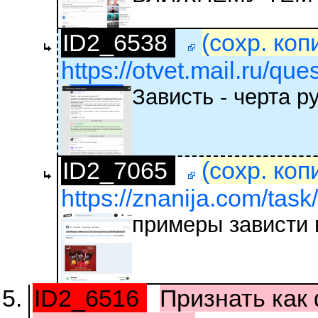
ID2_6538
(сохр. коп
https://otvet.mail.ru/qu
Зависть - черта р
ID2_7065
(сохр. коп
https://znanija.com/tas
примеры зависти 
ID2_6516
Признать как 