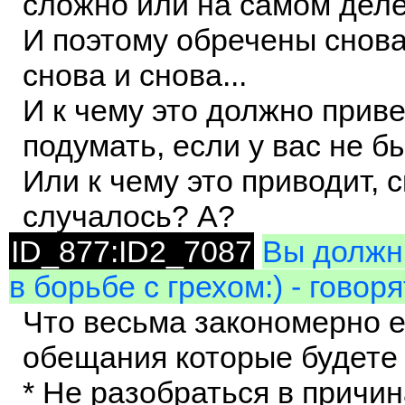
сложно или на самом деле 
И поэтому обречены снова
снова и снова...
И к чему это должно прив
подумать, если у вас не б
Или к чему это приводит, 
случалось? А?
ID_877:ID2_7087
Вы должны
в борьбе с грехом:) - говор
Что весьма закономерно е
обещания которые будете
* Не разобраться в причи