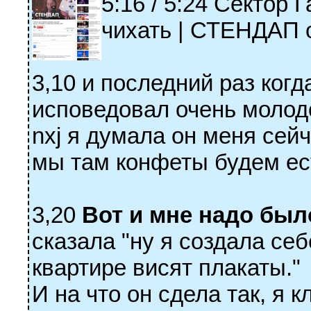
5:16 / 5:24 Сектор 
чихать | СТЕНДАП 
3,10 и последний раз ког
исповедовал очень молод
nxj я думала он меня сей
мы там конфеты будем ест
3,20
Вот и мне надо было
сказала "ну я создала себ
квартире висят плакаты."
И на что он сдела так, я 