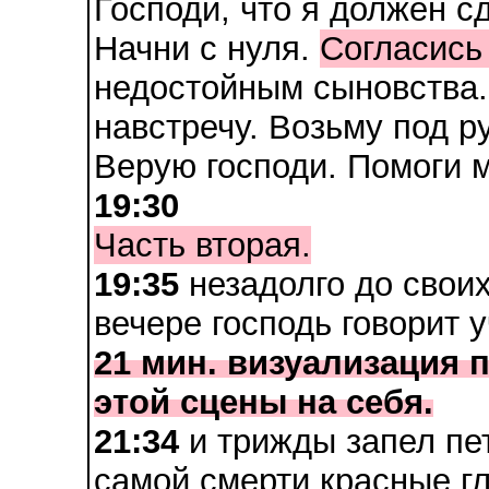
Господи, что я должен с
Начни с нуля.
Согласись
недостойным сыновства. 
навстречу. Возьму под ру
Верую господи. Помоги м
19:30
Часть вторая.
19:35
незадолго до свои
вечере господь говорит 
21 мин. визуализация 
этой сцены на себя.
21:34
и трижды запел пет
самой смерти красные гл