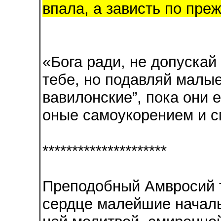
впала, а зависть по преж
«Бога ради, не допускай
тебе, но подавляй малые
вавилонские”, пока они 
оные самоукорением и 
*********************
Преподобный Амвросий т
сердце малейшие началь