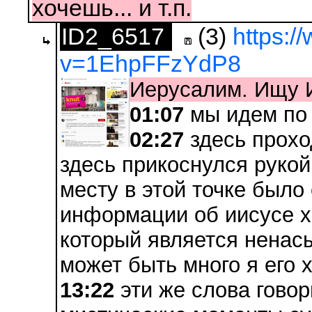
хочешь... и т.п.
ID2_6517
(3)
https:
v=1EhpFFzYdP8
Иерусалим. Ищу 
01:07
мы идем по
02:27
здесь прохо
здесь прикоснулся рукой
месту в этой точке было
информации об иисусе х
который является ненас
может быть много я его 
13:22
эти же слова говор