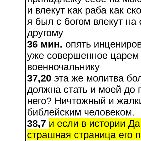
и влекут как раба как ск
я был с богом влекут на 
другому
36 мин.
опять инцениров
уже совершенное царем
военночальнику
37,20
эта же молитва бол
должна стать и моей до 
него? Ничтожный и жалк
библейским человеком.
38,7
и если в истории Д
страшная страница его п