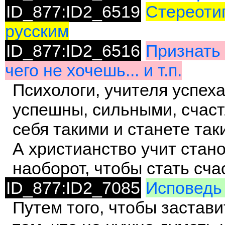
ID_877:ID2_6519
Стереотип
русским
ID_877:ID2_6516
Признать 
чего не хочешь... и т.п.
Психологи, учителя успеха 
успешны, сильными, счаст
себя такими и станете так
А христианство учит стано
наоборот, чтобы стать сч
ID_877:ID2_7085
Исповедь 
Путем того, чтобы застав