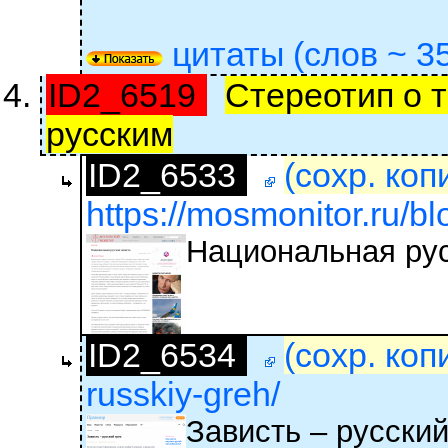
цитаты (слов ~ 35
ID2_6519
Стереотип о т
русским
ID2_6533
(сохр. коп
https://mosmonitor.ru/bl
Национальная рус
ID2_6534
(сохр. коп
russkiy-greh/
Зависть – русский