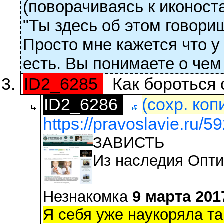
(поворачиваясь к иконост
"Ты здесь об этом говори
Просто мне кажется что у
есть. Вы понимаете о чем 
ID2_6285
Как бороться 
ID2_6286
(сохр. коп
https://pravoslavie.ru/5
ЗАВИСТЬ
Из наследия Опти
Незнакомка
9 марта 201
Я себя уже наукоряла та