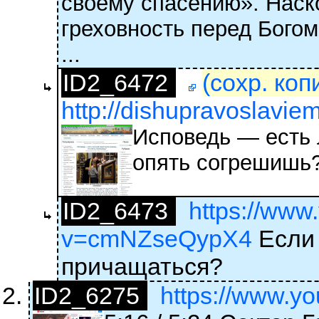
своему спасению». Наск
греховность перед Богом
...
ID2_6472
(сохр. коп
http://dishupravoslavie
Исповедь — есть 
опять согрешишь
ID2_6473
https://www
v=cmNZseQypX4
Если 
причащаться?
ID2_6275
https://www.