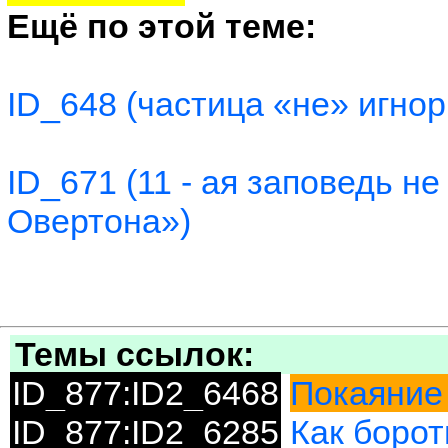
Ещё по этой теме:
ID_648 (частица «не» игно
ID_671 (11 - ая заповедь н
Овертона»)
Темы ссылок:
ID_877:ID2_6468
Покаяние 
ID_877:ID2_6285
Как борот