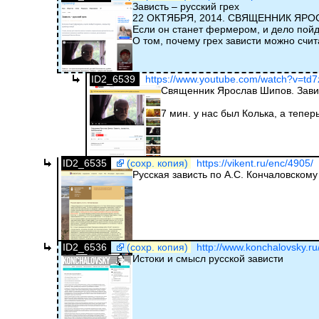
Зависть – русский грех
22 ОКТЯБРЯ, 2014. СВЯЩЕННИК ЯР
Если он станет фермером, и дело пойде
О том, почему грех зависти можно счи
ID2_6539
https://www.youtube.com/watch?v=td7
Священник Ярослав Шипов. Завис
7 мин. у нас был Колька, а тепер
ID2_6535
(сохр. копия)
https://vikent.ru/enc/4905/
Русская зависть по А.С. Кончаловскому
ID2_6536
(сохр. копия)
http://www.konchalovsky.ru/
Истоки и смысл русской зависти