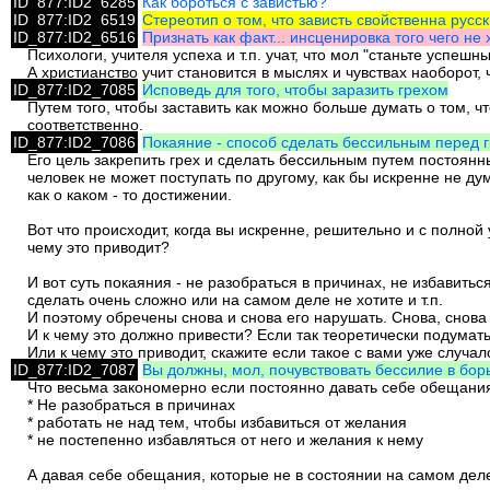
ID_877:ID2_6285
Как бороться с завистью?
ID_877:ID2_6519
Стереотип о том, что зависть свойственна русс
ID_877:ID2_6516
Признать как факт... инсценировка того чего не х
Психологи, учителя успеха и т.п. учат, что мол "станьте успеш
А христианство учит становится в мыслях и чувствах наоборот,
ID_877:ID2_7085
Исповедь для того, чтобы заразить грехом
Путем того, чтобы заставить как можно больше думать о том, чт
соответственно.
ID_877:ID2_7086
Покаяние - способ сделать бессильным перед 
Его цель закрепить грех и сделать бессильным путем постоян
человек не может поступать по другому, как бы искренне не ду
как о каком - то достижении.
Вот что происходит, когда вы искренне, решительно и с полной 
чему это приводит?
И вот суть покаяния - не разобраться в причинах, не избавить
сделать очень сложно или на самом деле не хотите и т.п.
И поэтому обречены снова и снова его нарушать. Снова, снова 
И к чему это должно привести? Если так теоретически подумать,
Или к чему это приводит, скажите если такое с вами уже случал
ID_877:ID2_7087
Вы должны, мол, почувствовать бессилие в борь
Что весьма закономерно если постоянно давать себе обещания
* Не разобраться в причинах
* работать не над тем, чтобы избавиться от желания
* не постепенно избавляться от него и желания к нему
А давая себе обещания, которые не в состоянии на самом деле 