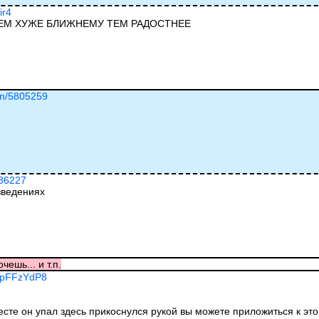
ir4
ЧЕМ ХУЖЕ БЛИЖНЕМУ ТЕМ РАДОСТНЕЕ
ion/5805259
036227
зведениях
чешь... и т.п.
EhpFFzYdP8
есте он упал здесь прикоснулся рукой вы можете приложиться к это