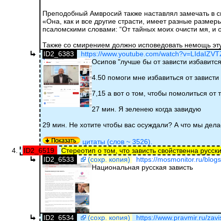
Преподобный Амвросий также наставлял замечать в с
«Она, как и все другие страсти, имеет разные разме
псаломскими словами: “От тайных моих очисти мя, и о
Также со смирением должно исповедовать немощь эт
ID2_6383
https://www.youtube.com/watch?v=LIdaIZV
Осипов "лучше бы от зависти избавится
4.50 помоги мне избавиться от зависти
7,15 а вот о том, чтобы помолиться от 
27 мин. Я зеленею когда завидую
29 мин. Не хотите чтобы вас осуждали? А что мы дел
цитаты (слов ~ 3526).
ID2_6519
Стереотип о том, что зависть свойственна русск
ID2_6533
(сохр. копия)
https://mosmonitor.ru/blogs
Национальная русская зависть
ID2_6534
(сохр. копия)
https://www.pravmir.ru/zavi