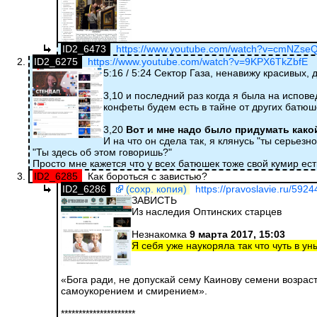
ID2_6473
https://www.youtube.com/watch?v=cmNZse
ID2_6275
https://www.youtube.com/watch?v=9KPX6TkZbfE
5:16 / 5:24 Сектор Газа, ненавижу красивых,
3,10 и последний раз когда я была на испов
конфеты будем есть в тайне от других батюш
3,20
Вот и мне надо было придумать какой
И на что он сдела так, я клянусь "ты серьезн
"Ты здесь об этом говоришь?"
Просто мне кажется что у всех батюшек тоже свой кумир ест
ID2_6285
Как бороться с завистью?
ID2_6286
(сохр. копия)
https://pravoslavie.ru/5924
ЗАВИСТЬ
Из наследия Оптинских старцев
Незнакомка
9 марта 2017, 15:03
Я себя уже наукоряла так что чуть в ун
«Бога ради, не допускай сему Каинову семени возрас
самоукорением и смирением».
*********************