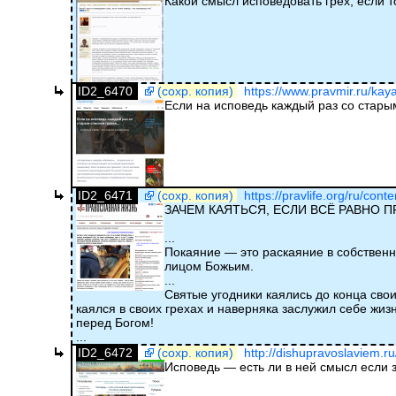
Какой смысл исповедовать грех, если т
ID2_6470
(сохр. копия)
https://www.pravmir.ru/kaya
Если на исповедь каждый раз со стар
ID2_6471
(сохр. копия)
https://pravlife.org/ru/cont
ЗАЧЕМ КАЯТЬСЯ, ЕСЛИ ВСЁ РАВНО 
...
Покаяние — это раскаяние в собственны
лицом Божьим.
...
Святые угодники каялись до конца свои
каялся в своих грехах и наверняка заслужил себе жиз
перед Богом!
...
ID2_6472
(сохр. копия)
http://dishupravoslaviem.r
Исповедь — есть ли в ней смысл если 