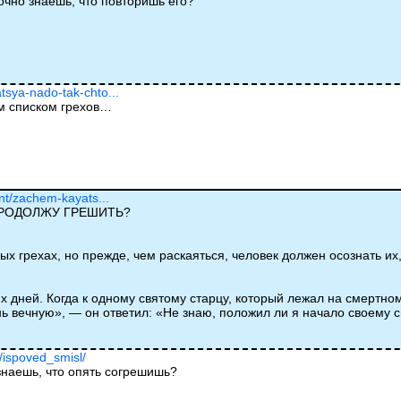
очно знаешь, что повторишь его?
tsya-nado-tak-chto...
ым списком грехов…
ent/zachem-kayats...
ПРОДОЛЖУ ГРЕШИТЬ?
х грехах, но прежде, чем раскаяться, человек должен осознать их,
х дней. Когда к одному святому старцу, который лежал на смертно
нь вечную», — он ответил: «Не знаю, положил ли я начало своему 
u/ispoved_smisl/
знаешь, что опять согрешишь?