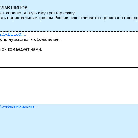
ОСЛАВ ШИПОВ
т хорошо, я ведь ему трактор сожгу!
тать национальным грехом России, как отличается греховное пове
ztSkBEEo&f...
ть, лукавство, любоначалие.
ь он командует нами.
works/articles/rus...