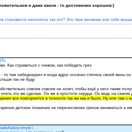
положительном и даже каком - то достижении хорошем:)
ате становится непонятно так это? Это твое желание или тебе внуши
QTo
же. Как справиться с гневом, как победить грех
 - то там набедокурил и когда вдруг осознал степень своей вины он
больше так не буду.
ействительно совсем совсем не хочет, чтобы ещё у него также получ
пять это же сделаю. Он же в простоте сердца. Он ведь на самом де
время все повторяется в точности так же как и было. Ну или там с 
искренне детское покаяние не перечисление грехов заниматься а и
eads/kakoj-smysl-i...