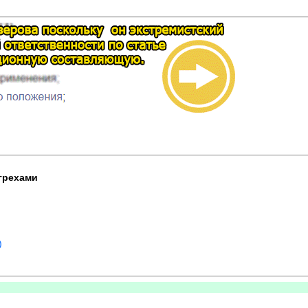
 грехами
)