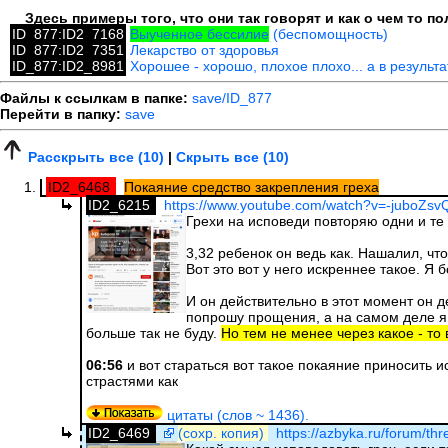
Здесь примеры того, что они так говорят и как о чем то 
ID_877:ID2_7168
Выученное бессилие
(беспомощность)
ID_877:ID2_7351
Лекарство от здоровья
ID_877:ID2_8981
Хорошее - хорошо, плохое плохо... а в результ
Файлы к ссылкам в папке:
save/ID_877
Перейти в папку:
save
Расскрыть все (10)
|
Скрыть все (10)
ID2_6468
Покаяние средство закрепления греха
ID2_6215
https://www.youtube.com/watch?v=-juboZsv
Грехи на исповеди повторяю одни и те 
3,32 ребенок он ведь как. Нашалил, что
Вот это вот у него искреннее такое. Я 
И он действительно в этот момент он д
попрошу прощения, а на самом деле я о
больше так не буду.
Но тем не менее через какое - то 
06:56
и вот стараться вот такое покаяние приносить 
страстями как
цитаты (слов ~ 1436).
ID2_6469
(сохр. копия)
https://azbyka.ru/forum/thr