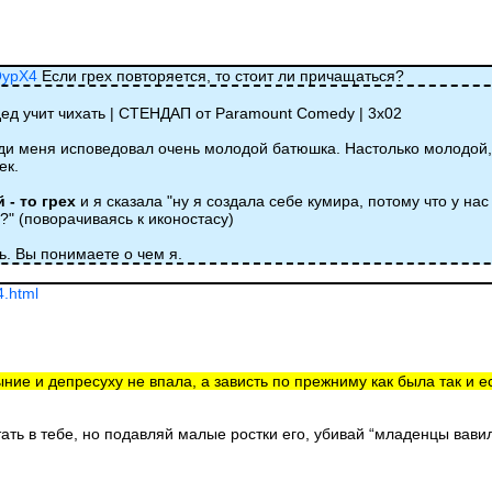
QypX4
Если грех повторяется, то стоит ли причащаться?
 дед учит чихать | СТЕНДАП от Paramount Comedy | 3х02
еди меня исповедовал очень молодой батюшка. Настолько молодой,
ек.
 - то грех
и я сказала "ну я создала себе кумира, потому что у нас
о?" (поворачиваясь к иконостасу)
ь. Вы понимаете о чем я.
4.html
ыние и депресуху не впала, а зависть по прежниму как была так и ес
тать в тебе, но подавляй малые ростки его, убивай “младенцы вав