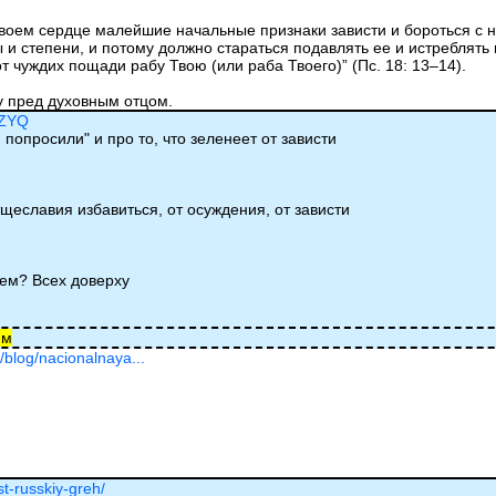
воем сердце малейшие начальные признаки зависти и бороться с
ры и степени, и потому должно стараться подавлять ее и истребля
т чуждих пощади рабу Твою (или раба Твоего)” (Пс. 18: 13–14).
у пред духовным отцом.
TZYQ
 попросили" и про то, что зеленеет от зависти
тщеславия избавиться, от осуждения, от зависти
аем? Всех доверху
им
/blog/nacionalnaya...
st-russkiy-greh/