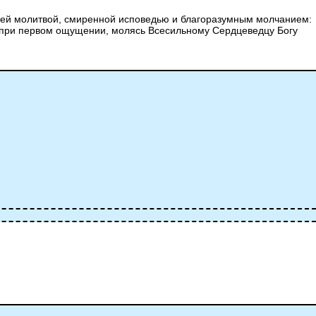
 ней молитвой, смиренной исповедью и благоразумным молчанием:
ть при первом ощущении, молясь Всесильному Сердцеведцу Богу