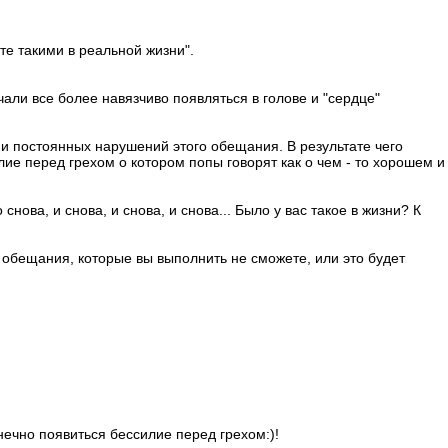
ете такими в реальной жизни".
чали все более навязчиво появляться в голове и "сердце"
и постоянных нарушений этого обещания. В результате чего
лие перед грехом о котором попы говорят как о чем - то хорошем и
ова, и снова, и снова, и снова... Было у вас такое в жизни? К
е обещания, которые вы выполнить не сможете, или это будет
нечно появиться бессилие перед грехом:)!