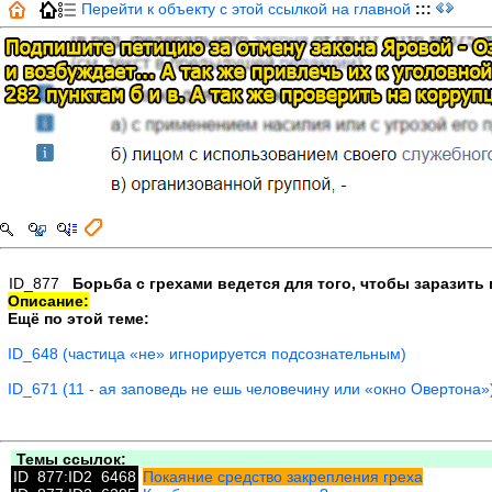
Перейти к объекту с этой ссылкой на главной
:::
ID_877
Борьба с грехами ведется для того, чтобы заразить
Описание:
Ещё по этой теме:
ID_648 (частица «не» игнорируется подсознательным)
ID_671 (11 - ая заповедь не ешь человечину или «окно Овертона»
Темы ссылок:
ID_877:ID2_6468
Покаяние средство закрепления греха