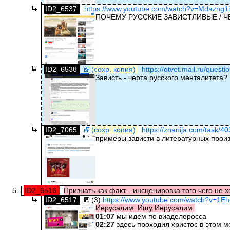
ID2_6537
https://www.youtube.com/watch?v=Mdazng1i
ПОЧЕМУ РУССКИЕ ЗАВИСТЛИВЫЕ / 
ID2_6538
(сохр. копия)
https://otvet.mail.ru/quest
Зависть - черта русского менталитета?
ID2_7065
(сохр. копия)
https://znanija.com/task/4
примеры зависти в литературных прои
ID2_6516
Признать как факт... инсценировка того чего не хо
ID2_6517
(3)
https://www.youtube.com/watch?v=1
Иерусалим. Ищу Иерусалим.
01:07
мы идем по виаделоросса
02:27
здесь проходил христос в этом м