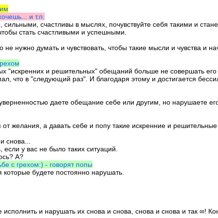
ким
очешь... и т.п.
ны, сильными, счастливы в мыслях, почувствуйте себя такими и стан
 чтобы стать счастливыми и успешными.
о не нужно думать и чувствовать, чтобы такие мысли и чувства и на
грехом
ных "искренних и решительных" обещаний больше не совершать его 
мал, что в "следующий раз". И благодаря этому и достигается бесси
уверненностью даете обещание себе или другим, но нарушаете его сн
ся от желания, а давать себе и попу такие искренние и решительны
и снова...
 если у вас не было таких ситуаций.
ось? А?
бе с грехом:) - говорят попы
 которые будете постоянно нарушать.
исполнить и нарушать их снова и снова, снова и снова и так ∞! Ко