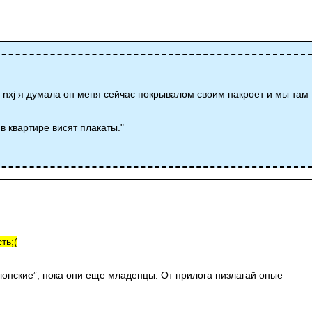
 nxj я думала он меня сейчас покрывалом своим накроет и мы там
 в квартире висят плакаты."
ть;(
илонские”, пока они еще младенцы. От прилога низлагай оные