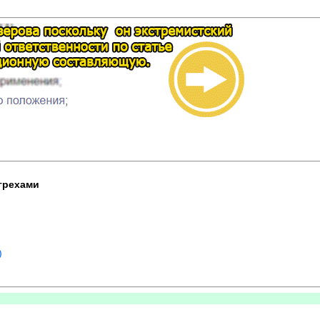
 грехами
)