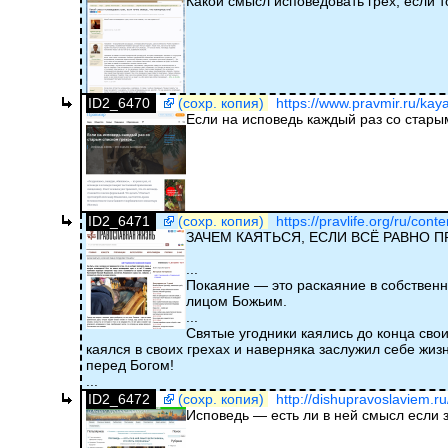
Какой смысл исповедовать грех, если т
ID2_6470
(сохр. копия)
https://www.pravmir.ru/kaya
Если на исповедь каждый раз со стар
ID2_6471
(сохр. копия)
https://pravlife.org/ru/cont
ЗАЧЕМ КАЯТЬСЯ, ЕСЛИ ВСЁ РАВНО 
...
Покаяние — это раскаяние в собственны
лицом Божьим.
...
Святые угодники каялись до конца свои
каялся в своих грехах и наверняка заслужил себе жиз
перед Богом!
...
ID2_6472
(сохр. копия)
http://dishupravoslaviem.r
Исповедь — есть ли в ней смысл если 