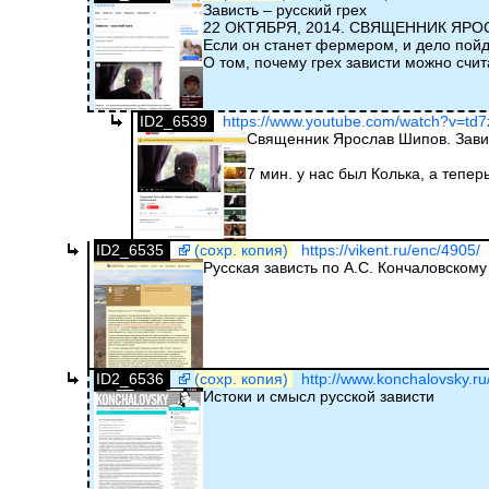
Зависть – русский грех
22 ОКТЯБРЯ, 2014. СВЯЩЕННИК ЯР
Если он станет фермером, и дело пойде
О том, почему грех зависти можно счи
ID2_6539
https://www.youtube.com/watch?v=td7
Священник Ярослав Шипов. Завис
7 мин. у нас был Колька, а тепер
ID2_6535
(сохр. копия)
https://vikent.ru/enc/4905/
Русская зависть по А.С. Кончаловскому
ID2_6536
(сохр. копия)
http://www.konchalovsky.ru/
Истоки и смысл русской зависти