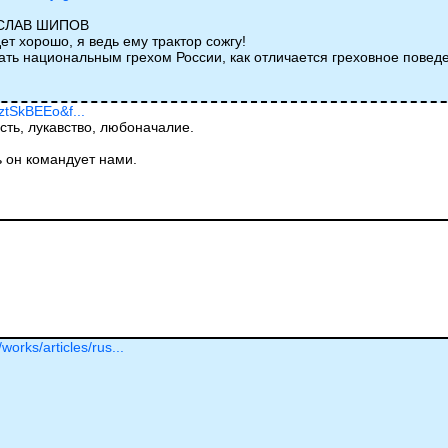
ОСЛАВ ШИПОВ
т хорошо, я ведь ему трактор сожгу!
тать национальным грехом России, как отличается греховное пове
ztSkBEEo&f...
ть, лукавство, любоначалие.
ь он командует нами.
works/articles/rus...