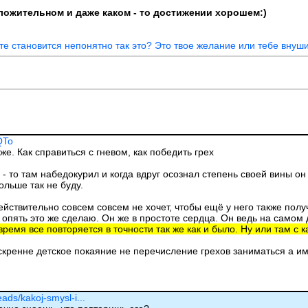
положительном и даже каком - то достижении хорошем:)
ате становится непонятно так это? Это твое желание или тебе внуши
QTo
же. Как справиться с гневом, как победить грех
 - то там набедокурил и когда вдруг осознал степень своей вины он
больше так не буду.
ействительно совсем совсем не хочет, чтобы ещё у него также получ
пять это же сделаю. Он же в простоте сердца. Он ведь на самом де
время все повторяется в точности так же как и было. Ну или там с 
искренне детское покаяние не перечисление грехов заниматься а и
eads/kakoj-smysl-i...