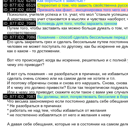
ID_877:ID2_6285
Как бороться с завистью?
ID_877:ID2_6519
Стереотип о том, что зависть свойственна русс
ID_877:ID2_6516
Признать как факт... инсценировка того чего не х
Психологи, учителя успеха и т.п. учат, что мол "станьте успеш
А христианство учит становится в мыслях и чувствах наоборот,
ID_877:ID2_7085
Исповедь для того, чтобы заразить грехом
Путем того, чтобы заставить как можно больше думать о том, чт
соответственно.
ID_877:ID2_7086
Покаяние - способ сделать бессильным перед 
Его цель закрепить грех и сделать бессильным путем постоян
человек не может поступать по другому, как бы искренне не ду
как о каком - то достижении.
Вот что происходит, когда вы искренне, решительно и с полной 
чему это приводит?
И вот суть покаяния - не разобраться в причинах, не избавить
сделать очень сложно или на самом деле не хотите и т.п.
И поэтому обречены снова и снова его нарушать. Снова, снова 
И к чему это должно привести? Если так теоретически подумать,
Или к чему это приводит, скажите если такое с вами уже случал
ID_877:ID2_7087
Вы должны, мол, почувствовать бессилие в борь
Что весьма закономерно если постоянно давать себе обещания
* Не разобраться в причинах
* работать не над тем, чтобы избавиться от желания
* не постепенно избавляться от него и желания к нему
А давая себе обещания, которые не в состоянии на самом деле 