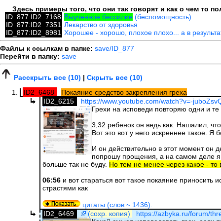
Здесь примеры того, что они так говорят и как о чем то 
ID_877:ID2_7168
Выученное бессилие
(беспомощность)
ID_877:ID2_7351
Лекарство от здоровья
ID_877:ID2_8981
Хорошее - хорошо, плохое плохо... а в результ
Файлы к ссылкам в папке:
save/ID_877
Перейти в папку:
save
Расскрыть все (10)
|
Скрыть все (10)
ID2_6468
Покаяние средство закрепления греха
ID2_6215
https://www.youtube.com/watch?v=-juboZsv
Грехи на исповеди повторяю одни и те 
3,32 ребенок он ведь как. Нашалил, что
Вот это вот у него искреннее такое. Я 
И он действительно в этот момент он д
попрошу прощения, а на самом деле я о
больше так не буду.
Но тем не менее через какое - то 
06:56
и вот стараться вот такое покаяние приносить 
страстями как
цитаты (слов ~ 1436).
ID2_6469
(сохр. копия)
https://azbyka.ru/forum/thr