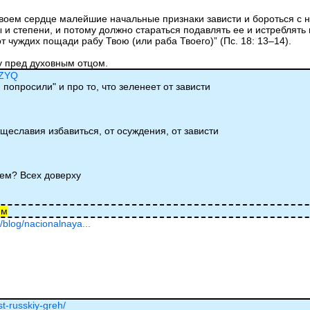
воем сердце малейшие начальные признаки зависти и бороться с
ры и степени, и потому должно стараться подавлять ее и истребля
т чуждих пощади рабу Твою (или раба Твоего)” (Пс. 18: 13–14).
у пред духовным отцом.
TZYQ
 попросили" и про то, что зеленеет от зависти
тщеславия избавиться, от осуждения, от зависти
аем? Всех доверху
им
/blog/nacionalnaya...
st-russkiy-greh/