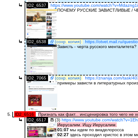
ID2_6537
https://www.youtube.com/watch?v=Mdazng1i
ПОЧЕМУ РУССКИЕ ЗАВИСТЛИВЫЕ / 
ID2_6538
(сохр. копия)
https://otvet.mail.ru/quest
Зависть - черта русского менталитета?
ID2_7065
(сохр. копия)
https://znanija.com/task/4
примеры зависти в литературных прои
ID2_6516
Признать как факт... инсценировка того чего не хо
ID2_6517
(3)
https://www.youtube.com/watch?v=1
Иерусалим. Ищу Иерусалим.
01:07
мы идем по виаделоросса
02:27
здесь проходил христос в этом м