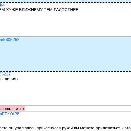
ir4
ЧЕМ ХУЖЕ БЛИЖНЕМУ ТЕМ РАДОСТНЕЕ
ion/5805259
036227
зведениях
чешь... и т.п.
EhpFFzYdP8
есте он упал здесь прикоснулся рукой вы можете приложиться к это