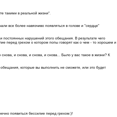
ете такими в реальной жизни".
чали все более навязчиво появляться в голове и "сердце"
и постоянных нарушений этого обещания. В результате чего
лие перед грехом о котором попы говорят как о чем - то хорошем и
ова, и снова, и снова, и снова... Было у вас такое в жизни? К
е обещания, которые вы выполнить не сможете, или это будет
нечно появиться бессилие перед грехом:)!