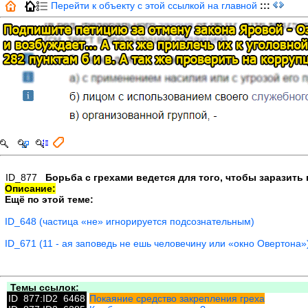
Перейти к объекту с этой ссылкой на главной
:::
ID_877
Борьба с грехами ведется для того, чтобы заразить
Описание:
Ещё по этой теме:
ID_648 (частица «не» игнорируется подсознательным)
ID_671 (11 - ая заповедь не ешь человечину или «окно Овертона»
Темы ссылок:
ID_877:ID2_6468
Покаяние средство закрепления греха