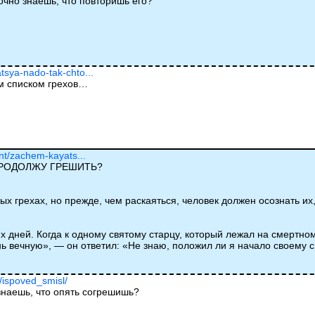
очно знаешь, что повторишь его?
tsya-nado-tak-chto...
ым списком грехов…
ent/zachem-kayats...
ПРОДОЛЖУ ГРЕШИТЬ?
х грехах, но прежде, чем раскаяться, человек должен осознать их,
х дней. Когда к одному святому старцу, который лежал на смертно
нь вечную», — он ответил: «Не знаю, положил ли я начало своему 
u/ispoved_smisl/
знаешь, что опять согрешишь?