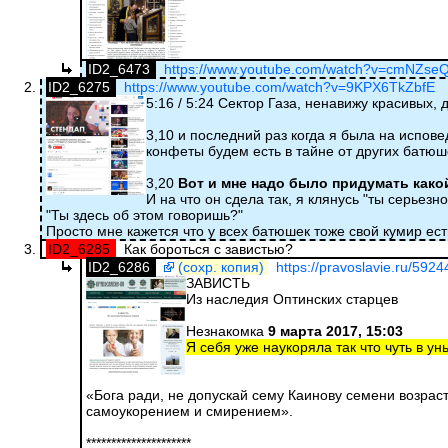
ID2_6473
https://www.youtube.com/watch?v=cmNZse
ID2_6275
https://www.youtube.com/watch?v=9KPX6TkZbfE
5:16 / 5:24 Сектор Газа, ненавижу красивых,
3,10 и последний раз когда я была на испов
конфеты будем есть в тайне от других батюш
3,20
Вот и мне надо было придумать какой
И на что он сдела так, я клянусь "ты серьезн
"Ты здесь об этом говоришь?"
Просто мне кажется что у всех батюшек тоже свой кумир ест
ID2_6285
Как бороться с завистью?
ID2_6286
(сохр. копия)
https://pravoslavie.ru/5924
ЗАВИСТЬ
Из наследия Оптинских старцев
Незнакомка
9 марта 2017, 15:03
Я себя уже наукоряла так что чуть в ун
«Бога ради, не допускай сему Каинову семени возрас
самоукорением и смирением».
*********************