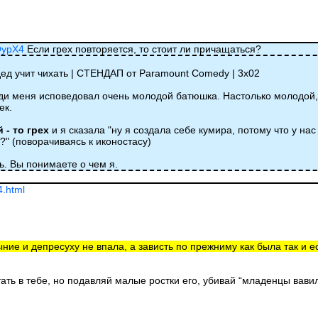
QypX4
Если грех повторяется, то стоит ли причащаться?
 дед учит чихать | СТЕНДАП от Paramount Comedy | 3х02
еди меня исповедовал очень молодой батюшка. Настолько молодой,
ек.
 - то грех
и я сказала "ну я создала себе кумира, потому что у нас
о?" (поворачиваясь к иконостасу)
ь. Вы понимаете о чем я.
4.html
ыние и депресуху не впала, а зависть по прежниму как была так и ес
тать в тебе, но подавляй малые ростки его, убивай “младенцы вав