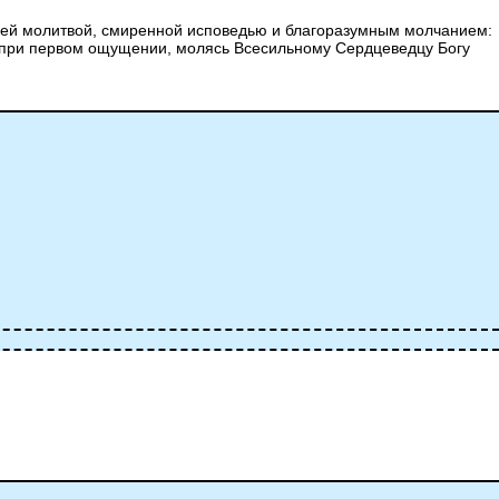
 ней молитвой, смиренной исповедью и благоразумным молчанием:
ть при первом ощущении, молясь Всесильному Сердцеведцу Богу