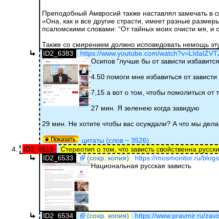
Преподобный Амвросий также наставлял замечать в с
«Она, как и все другие страсти, имеет разные разме
псаломскими словами: “От тайных моих очисти мя, и о
Также со смирением должно исповедовать немощь эт
ID2_6383
https://www.youtube.com/watch?v=LIdaIZV
Осипов "лучше бы от зависти избавится
4.50 помоги мне избавиться от зависти
7,15 а вот о том, чтобы помолиться от 
27 мин. Я зеленею когда завидую
29 мин. Не хотите чтобы вас осуждали? А что мы дел
цитаты (слов ~ 3526).
ID2_6519
Стереотип о том, что зависть свойственна русск
ID2_6533
(сохр. копия)
https://mosmonitor.ru/blogs
Национальная русская зависть
ID2_6534
(сохр. копия)
https://www.pravmir.ru/zavi