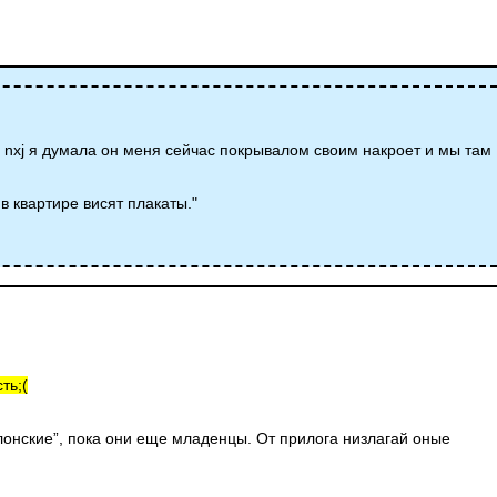
 nxj я думала он меня сейчас покрывалом своим накроет и мы там
 в квартире висят плакаты."
ть;(
илонские”, пока они еще младенцы. От прилога низлагай оные