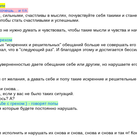
ким
очешь... и т.п.
ны, сильными, счастливы в мыслях, почувствуйте себя такими и стан
 чтобы стать счастливыми и успешными.
о не нужно думать и чувствовать, чтобы такие мысли и чувства и на
грехом
ных "искренних и решительных" обещаний больше не совершать его 
мал, что в "следующий раз". И благодаря этому и достигается бесси
уверненностью даете обещание себе или другим, но нарушаете его сн
ся от желания, а давать себе и попу такие искренние и решительны
и снова...
 если у вас не было таких ситуаций.
ось? А?
бе с грехом:) - говорят попы
 которые будете постоянно нарушать.
исполнить и нарушать их снова и снова, снова и снова и так ∞! Ко