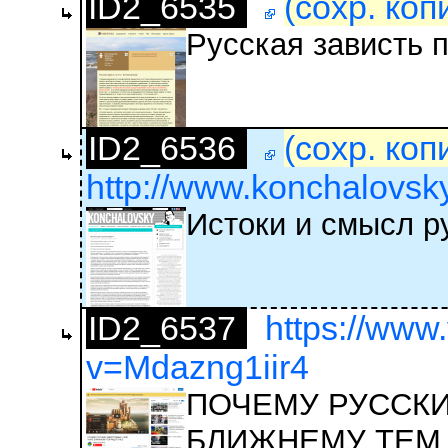
ID2_6535
(сохр. коп
Русская зависть 
ID2_6536
(сохр. коп
http://www.konchalovsky.
Истоки и смысл р
ID2_6537
https://www
v=Mdazng1iir4
ПОЧЕМУ РУССКИ
БЛИЖНЕМУ ТЕМ