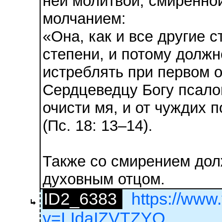
ней молитвой, смиренно
молчанием:
«Она, как и все другие 
степени, и потому должн
истреблять при первом 
Сердцеведцу Богу псало
очисти мя, и от чуждих 
(Пс. 18: 13–14).
Также со смирением дол
духовным отцом.
ID2_6383
https://www
v=LIdaIZVTZYQ