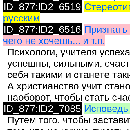
ID_877:ID2_6519
Стереотип
русским
ID_877:ID2_6516
Признать 
чего не хочешь... и т.п.
Психологи, учителя успеха 
успешны, сильными, счаст
себя такими и станете так
А христианство учит стано
наоборот, чтобы стать сч
ID_877:ID2_7085
Исповедь 
Путем того, чтобы застав