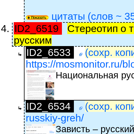
цитаты (слов ~ 35
ID2_6519
Стереотип о т
русским
ID2_6533
(сохр. коп
https://mosmonitor.ru/bl
Национальная рус
ID2_6534
(сохр. коп
russkiy-greh/
Зависть – русский