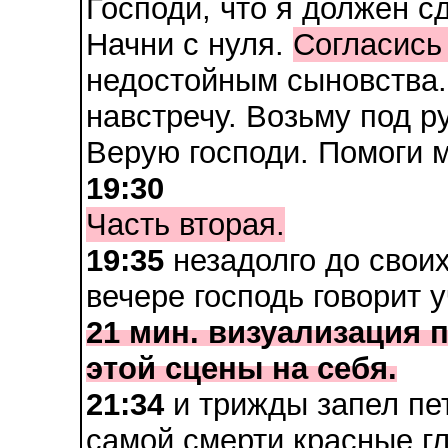
Господи, что я должен с
Начни с нуля.
Согласись
недостойным сыновства. 
навстречу. Возьму под ру
Верую господи. Помоги м
19:30
Часть вторая.
19:35
незадолго до свои
вечере господь говорит 
21 мин. визуализация 
этой сцены на себя.
21:34
и трижды запел пет
самой смерти красные гл