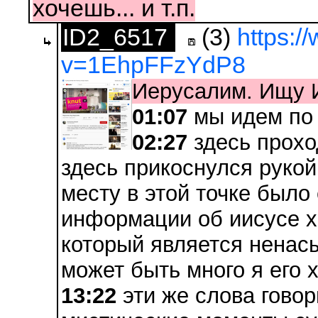
хочешь... и т.п.
ID2_6517
(3)
https:
v=1EhpFFzYdP8
Иерусалим. Ищу 
01:07
мы идем по
02:27
здесь прохо
здесь прикоснулся рукой
месту в этой точке было
информации об иисусе х
который является ненас
может быть много я его 
13:22
эти же слова говор