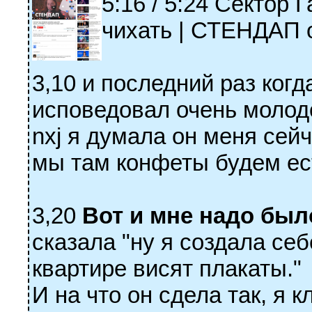
5:16 / 5:24 Сектор 
чихать | СТЕНДАП 
3,10 и последний раз ког
исповедовал очень молод
nxj я думала он меня сей
мы там конфеты будем ест
3,20
Вот и мне надо было
сказала "ну я создала себ
квартире висят плакаты."
И на что он сдела так, я 