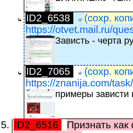
ID2_6538
(сохр. коп
https://otvet.mail.ru/qu
Зависть - черта р
ID2_7065
(сохр. коп
https://znanija.com/tas
примеры зависти 
ID2_6516
Признать как 