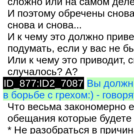
сложно или на самом деле 
И поэтому обречены снова
снова и снова...
И к чему это должно прив
подумать, если у вас не б
Или к чему это приводит, 
случалось? А?
ID_877:ID2_7087
Вы должны
в борьбе с грехом:) - говор
Что весьма закономерно е
обещания которые будете
* Не разобраться в причи