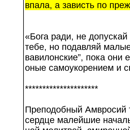
впала, а зависть по преж
«Бога ради, не допускай
тебе, но подавляй малые
вавилонские”, пока они 
оные самоукорением и 
*********************
Преподобный Амвросий т
сердце малейшие началь