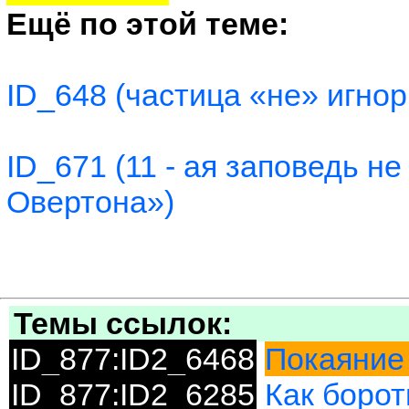
Ещё по этой теме:
ID_648 (частица «не» игно
ID_671 (11 - ая заповедь н
Овертона»)
Темы ссылок:
ID_877:ID2_6468
Покаяние 
ID_877:ID2_6285
Как борот