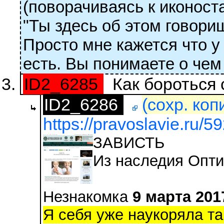
(поворачиваясь к иконост
"Ты здесь об этом говори
Просто мне кажется что у
есть. Вы понимаете о чем 
ID2_6285
Как бороться 
ID2_6286
(сохр. коп
https://pravoslavie.ru/5
ЗАВИСТЬ
Из наследия Опти
Незнакомка
9 марта 201
Я себя уже наукоряла та