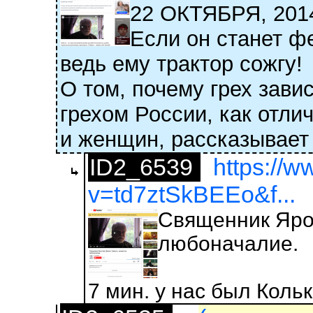
22 ОКТЯБРЯ, 2
Если он станет ф
ведь ему трактор сожгу!
О том, почему грех зав
грехом России, как отли
и женщин, рассказывает
ID2_6539
https://
v=td7ztSkBEEo&f...
Священник Ярос
любоначалие.
7 мин. у нас был Коль