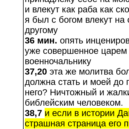
и влекут как раба как ск
я был с богом влекут на 
другому
36 мин.
опять инцениров
уже совершенное царем
военночальнику
37,20
эта же молитва бол
должна стать и моей до 
него? Ничтожный и жалк
библейским человеком.
38,7
и если в истории Д
страшная страница его п