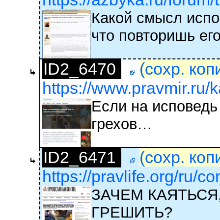
Какой смысл испо
что повторишь ег
ID2_6470
(сохр. коп
https://www.pravmir.ru/k
Если на исповедь
грехов…
ID2_6471
(сохр. коп
https://pravlife.org/ru/c
ЗАЧЕМ КАЯТЬСЯ
ГРЕШИТЬ?