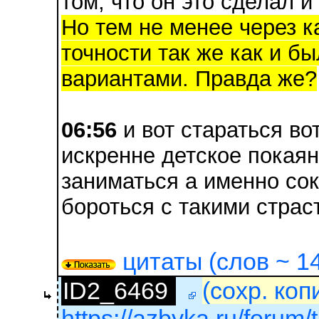
том, что он это сделал и
Но тем не менее через ка
точности так же как и бы
вариантами. Правда же?
06:56
и вот стараться во
искренне детское покаян
заниматься а именно со
бороться с такими страс
цитаты (слов ~ 14
ID2_6469
(сохр. коп
https://azbyka.ru/forum/