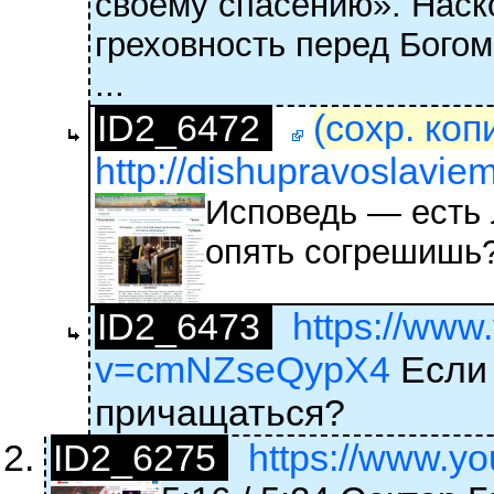
своему спасению». Наск
греховность перед Богом
...
ID2_6472
(сохр. коп
http://dishupravoslavie
Исповедь — есть 
опять согрешишь
ID2_6473
https://www
v=cmNZseQypX4
Если 
причащаться?
ID2_6275
https://www.