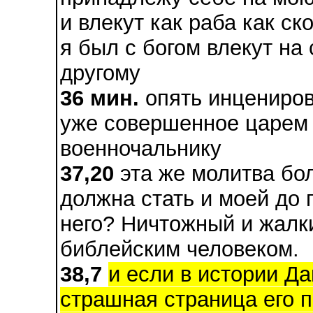
и влекут как раба как ск
я был с богом влекут на 
другому
36 мин.
опять инцениров
уже совершенное царем
военночальнику
37,20
эта же молитва бол
должна стать и моей до 
него? Ничтожный и жалк
библейским человеком.
38,7
и если в истории Д
страшная страница его п