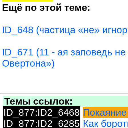
Ещё по этой теме:
ID_648 (частица «не» игно
ID_671 (11 - ая заповедь н
Овертона»)
Темы ссылок:
ID_877:ID2_6468
Покаяние 
ID_877:ID2_6285
Как борот