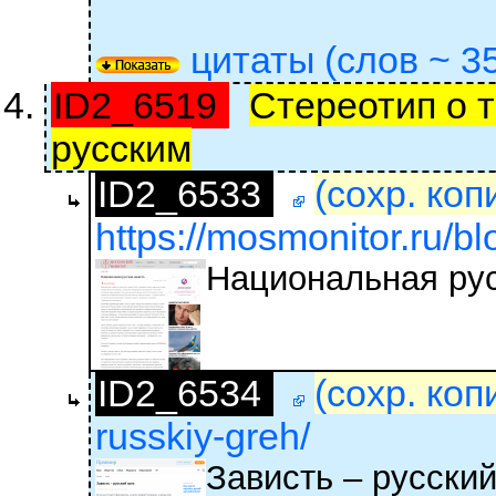
цитаты (слов ~ 35
ID2_6519
Стереотип о т
русским
ID2_6533
(сохр. коп
https://mosmonitor.ru/bl
Национальная рус
ID2_6534
(сохр. коп
russkiy-greh/
Зависть – русский