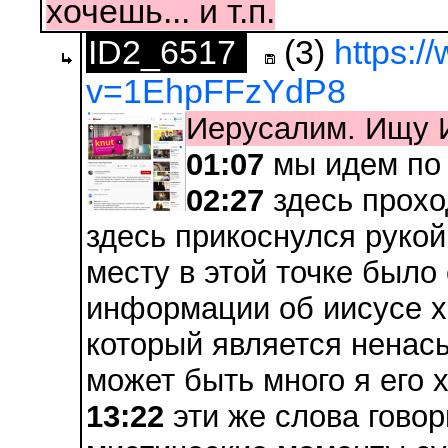
хочешь... и т.п.
ID2_6517
(3)
https:
v=1EhpFFzYdP8
Иерусалим. Ищу 
01:07
мы идем по
02:27
здесь прохо
здесь прикоснулся рукой
месту в этой точке было
информации об иисусе х
который является ненас
может быть много я его 
13:22
эти же слова говор