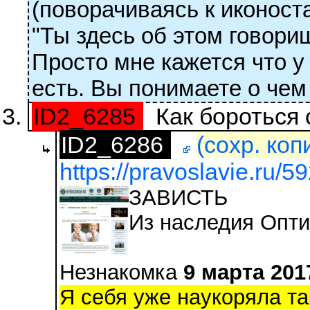
(поворачиваясь к иконост
"Ты здесь об этом говори
Просто мне кажется что у
есть. Вы понимаете о чем 
ID2_6285
Как бороться 
ID2_6286
(сохр. коп
https://pravoslavie.ru/5
ЗАВИСТЬ
Из наследия Опти
Незнакомка
9 марта 201
Я себя уже наукоряла та