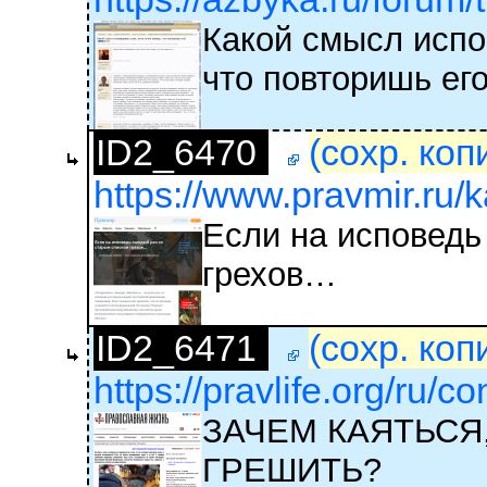
Какой смысл испо
что повторишь ег
ID2_6470
(сохр. коп
https://www.pravmir.ru/k
Если на исповедь
грехов…
ID2_6471
(сохр. коп
https://pravlife.org/ru/c
ЗАЧЕМ КАЯТЬСЯ
ГРЕШИТЬ?