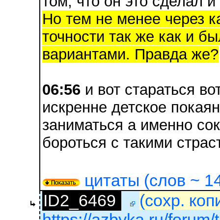
том, что он это сделал и
Но тем не менее через ка
точности так же как и бы
вариантами. Правда же?
06:56
и вот стараться во
искренне детское покаян
заниматься а именно со
бороться с такими страс
цитаты (слов ~ 14
ID2_6469
(сохр. коп
https://azbyka.ru/forum/