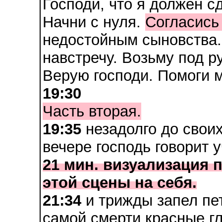
Господи, что я должен с
Начни с нуля.
Согласись
недостойным сыновства. 
навстречу. Возьму под ру
Верую господи. Помоги м
19:30
Часть вторая.
19:35
незадолго до свои
вечере господь говорит 
21 мин. визуализация 
этой сцены на себя.
21:34
и трижды запел пет
самой смерти красные гл