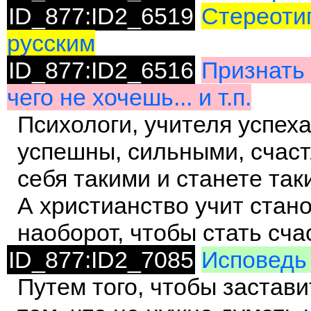
ID_877:ID2_6519
Стереотип
русским
ID_877:ID2_6516
Признать 
чего не хочешь... и т.п.
Психологи, учителя успеха 
успешны, сильными, счаст
себя такими и станете так
А христианство учит стано
наоборот, чтобы стать сч
ID_877:ID2_7085
Исповедь 
Путем того, чтобы застав