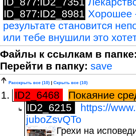
ID_877:ID2_7351
Лекарство
ID_877:ID2_8981
Хорошее -
результате становится неп
или тебе внушили это хоте
Файлы к ссылкам в папке
Перейти в папку:
save
Расскрыть все (10)
|
Скрыть все (10)
ID2_6468
Покаяние сре
ID2_6215
https://www
juboZsvQTo
Грехи на исповеди