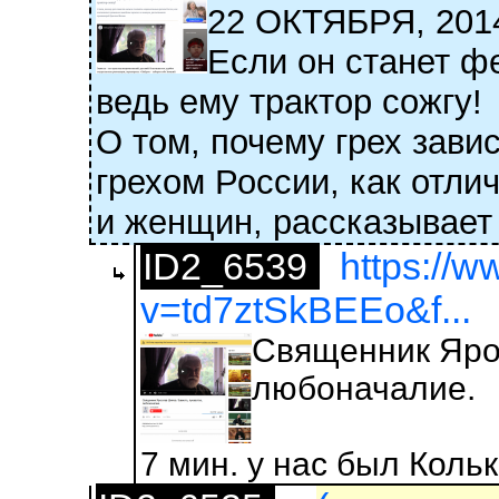
22 ОКТЯБРЯ, 2
Если он станет ф
ведь ему трактор сожгу!
О том, почему грех зав
грехом России, как отли
и женщин, рассказывает
ID2_6539
https://
v=td7ztSkBEEo&f...
Священник Ярос
любоначалие.
7 мин. у нас был Коль