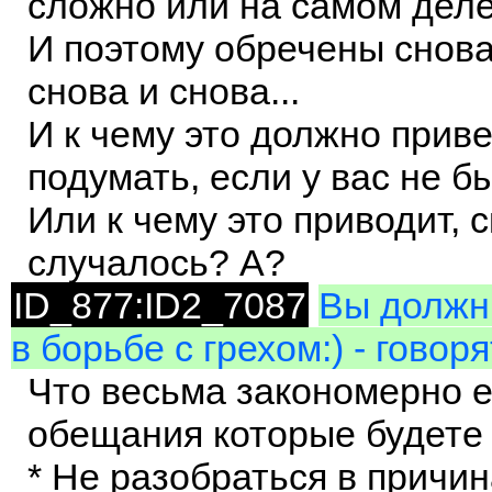
сложно или на самом деле 
И поэтому обречены снова
снова и снова...
И к чему это должно прив
подумать, если у вас не б
Или к чему это приводит, 
случалось? А?
ID_877:ID2_7087
Вы должны
в борьбе с грехом:) - говор
Что весьма закономерно е
обещания которые будете
* Не разобраться в причи