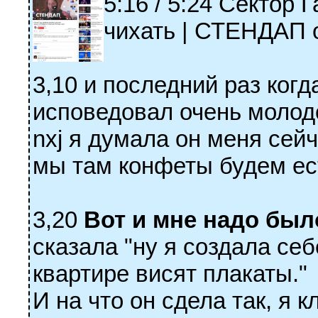
5:16 / 5:24 Сектор 
чихать | СТЕНДАП 
3,10 и последний раз ког
исповедовал очень молод
nxj я думала он меня сей
мы там конфеты будем ест
3,20
Вот и мне надо было
сказала "ну я создала себ
квартире висят плакаты."
И на что он сдела так, я 