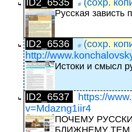
ID2_6535
(сохр. коп
Русская зависть 
ID2_6536
(сохр. коп
http://www.konchalovsky.
Истоки и смысл р
ID2_6537
https://www
v=Mdazng1iir4
ПОЧЕМУ РУССКИ
БЛИЖНЕМУ ТЕМ