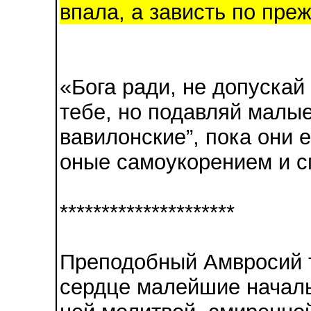
впала, а зависть по преж
«Бога ради, не допускай
тебе, но подавляй малые
вавилонские”, пока они 
оные самоукорением и 
*********************
Преподобный Амвросий т
сердце малейшие началь