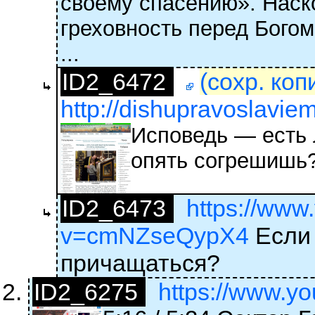
своему спасению». Наск
греховность перед Богом
...
ID2_6472
(сохр. коп
http://dishupravoslavie
Исповедь — есть 
опять согрешишь
ID2_6473
https://www
v=cmNZseQypX4
Если 
причащаться?
ID2_6275
https://www.