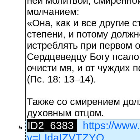
ней молитвой, смиренно
молчанием:
«Она, как и все другие 
степени, и потому должн
истреблять при первом 
Сердцеведцу Богу псало
очисти мя, и от чуждих 
(Пс. 18: 13–14).
Также со смирением дол
духовным отцом.
ID2_6383
https://www
v=LIdaIZVTZYQ