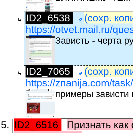
ID2_6538
(сохр. коп
https://otvet.mail.ru/qu
Зависть - черта р
ID2_7065
(сохр. коп
https://znanija.com/tas
примеры зависти 
ID2_6516
Признать как 