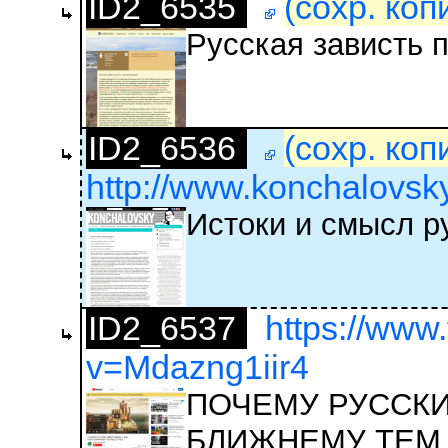
ID2_6535
(сохр. коп
Русская зависть 
ID2_6536
(сохр. коп
http://www.konchalovsky.
Истоки и смысл р
ID2_6537
https://www
v=Mdazng1iir4
ПОЧЕМУ РУССКИ
БЛИЖНЕМУ ТЕМ