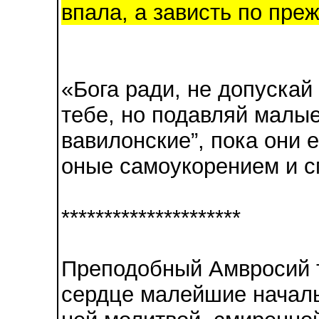
впала, а зависть по преж
«Бога ради, не допускай
тебе, но подавляй малые
вавилонские”, пока они 
оные самоукорением и 
*********************
Преподобный Амвросий т
сердце малейшие началь