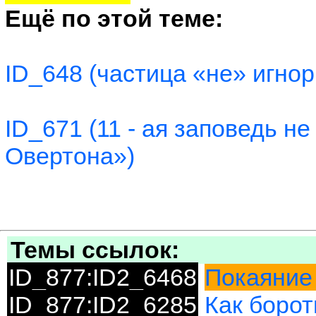
Ещё по этой теме:
ID_648 (частица «не» игно
ID_671 (11 - ая заповедь н
Овертона»)
Темы ссылок:
ID_877:ID2_6468
Покаяние 
ID_877:ID2_6285
Как борот