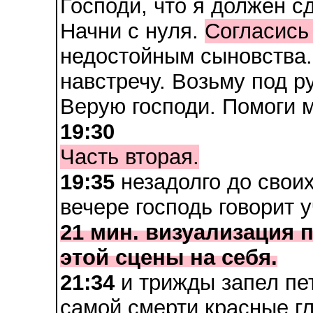
Господи, что я должен с
Начни с нуля.
Согласись
недостойным сыновства. 
навстречу. Возьму под ру
Верую господи. Помоги м
19:30
Часть вторая.
19:35
незадолго до свои
вечере господь говорит 
21 мин. визуализация 
этой сцены на себя.
21:34
и трижды запел пет
самой смерти красные гл