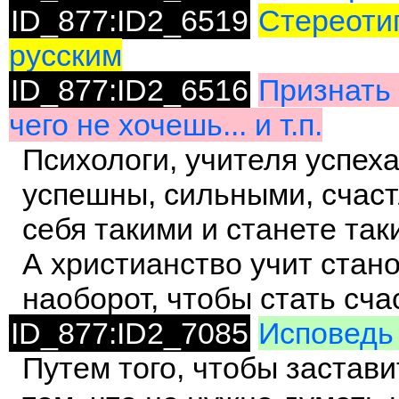
ID_877:ID2_6519
Стереотип
русским
ID_877:ID2_6516
Признать 
чего не хочешь... и т.п.
Психологи, учителя успеха 
успешны, сильными, счаст
себя такими и станете так
А христианство учит стано
наоборот, чтобы стать сч
ID_877:ID2_7085
Исповедь 
Путем того, чтобы застав