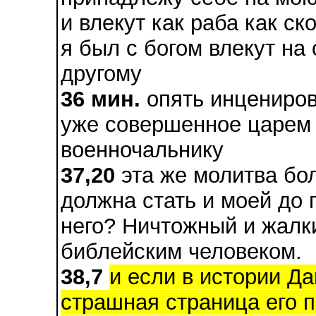
и влекут как раба как ск
я был с богом влекут на 
другому
36 мин.
опять инцениров
уже совершенное царем
военночальнику
37,20
эта же молитва бол
должна стать и моей до 
него? Ничтожный и жалк
библейским человеком.
38,7
и если в истории Д
страшная страница его п