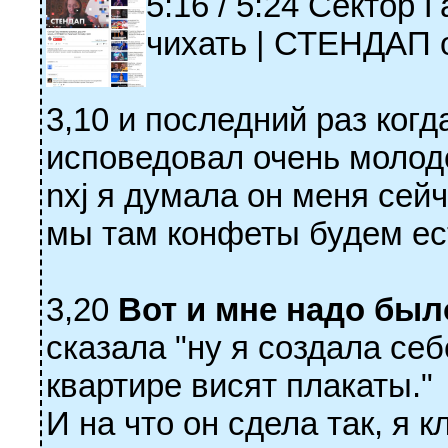
5:16 / 5:24 Сектор 
чихать | СТЕНДАП 
3,10 и последний раз ког
исповедовал очень молод
nxj я думала он меня сей
мы там конфеты будем ест
3,20
Вот и мне надо было
сказала "ну я создала себ
квартире висят плакаты."
И на что он сдела так, я 