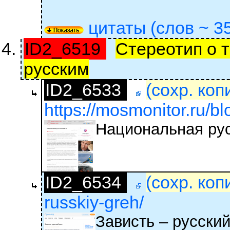
цитаты (слов ~ 35
ID2_6519
Стереотип о т
русским
ID2_6533
(сохр. коп
https://mosmonitor.ru/bl
Национальная рус
ID2_6534
(сохр. коп
russkiy-greh/
Зависть – русский