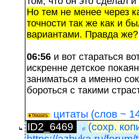
том, что он это сделал и
Но тем не менее через ка
точности так же как и бы
вариантами. Правда же?
06:56
и вот стараться во
искренне детское покаян
заниматься а именно со
бороться с такими страс
цитаты (слов ~ 14
ID2_6469
(сохр. коп
https://azbyka.ru/forum/