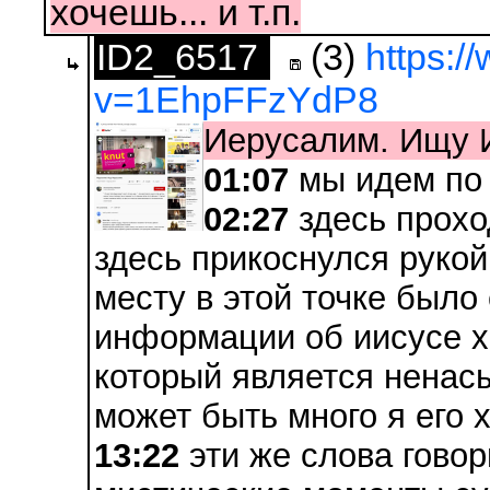
хочешь... и т.п.
ID2_6517
(3)
https:
v=1EhpFFzYdP8
Иерусалим. Ищу 
01:07
мы идем по
02:27
здесь прохо
здесь прикоснулся рукой
месту в этой точке было
информации об иисусе х
который является ненас
может быть много я его 
13:22
эти же слова говор