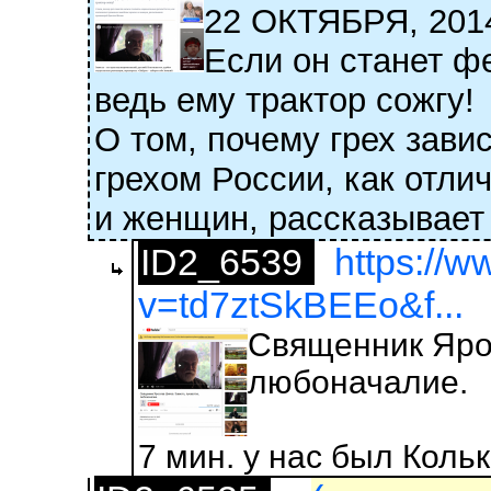
22 ОКТЯБРЯ, 2
Если он станет ф
ведь ему трактор сожгу!
О том, почему грех зав
грехом России, как отли
и женщин, рассказывает
ID2_6539
https://
v=td7ztSkBEEo&f...
Священник Ярос
любоначалие.
7 мин. у нас был Коль