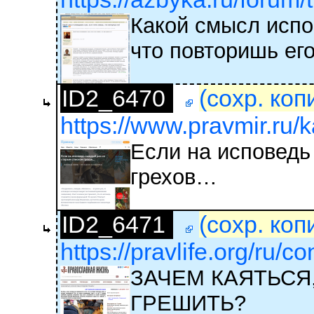
Какой смысл испо
что повторишь ег
ID2_6470
(сохр. коп
https://www.pravmir.ru/k
Если на исповедь
грехов…
ID2_6471
(сохр. коп
https://pravlife.org/ru/c
ЗАЧЕМ КАЯТЬСЯ
ГРЕШИТЬ?