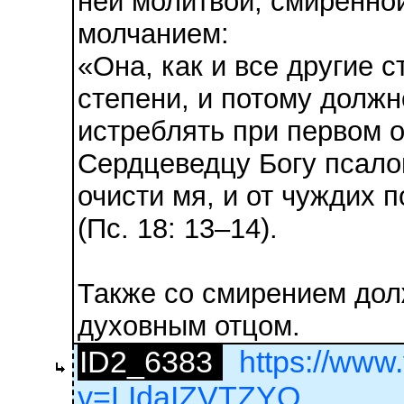
ней молитвой, смиренно
молчанием:
«Она, как и все другие 
степени, и потому должн
истреблять при первом 
Сердцеведцу Богу псало
очисти мя, и от чуждих 
(Пс. 18: 13–14).
Также со смирением дол
духовным отцом.
ID2_6383
https://www
v=LIdaIZVTZYQ