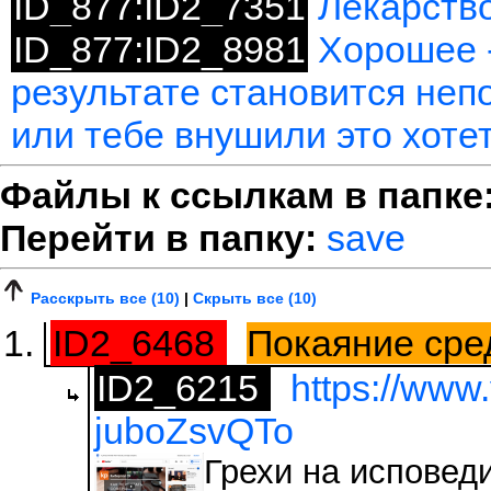
ID_877:ID2_7351
Лекарство
ID_877:ID2_8981
Хорошее -
результате становится неп
или тебе внушили это хоте
Файлы к ссылкам в папке
Перейти в папку:
save
Расскрыть все (10)
|
Скрыть все (10)
ID2_6468
Покаяние сре
ID2_6215
https://www
juboZsvQTo
Грехи на исповеди