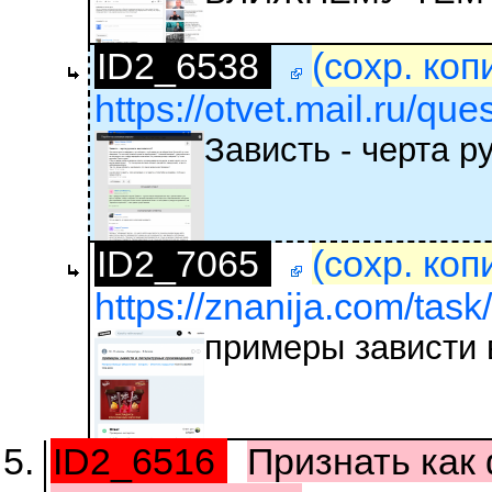
ID2_6538
(сохр. коп
https://otvet.mail.ru/qu
Зависть - черта р
ID2_7065
(сохр. коп
https://znanija.com/tas
примеры зависти 
ID2_6516
Признать как 