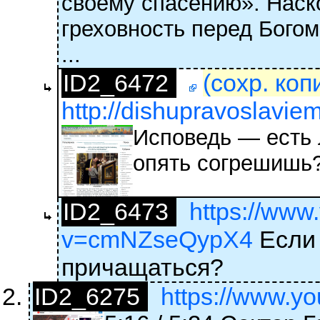
своему спасению». Наск
греховность перед Богом
...
ID2_6472
(сохр. коп
http://dishupravoslavie
Исповедь — есть 
опять согрешишь
ID2_6473
https://www
v=cmNZseQypX4
Если 
причащаться?
ID2_6275
https://www.