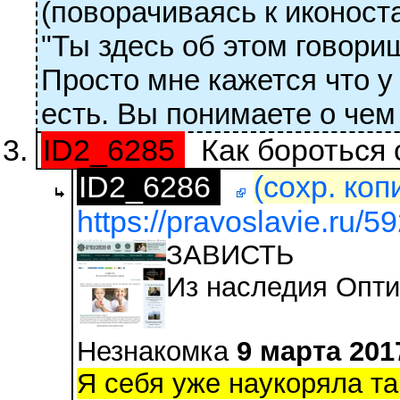
(поворачиваясь к иконост
"Ты здесь об этом говори
Просто мне кажется что у
есть. Вы понимаете о чем 
ID2_6285
Как бороться 
ID2_6286
(сохр. коп
https://pravoslavie.ru/5
ЗАВИСТЬ
Из наследия Опти
Незнакомка
9 марта 201
Я себя уже наукоряла та