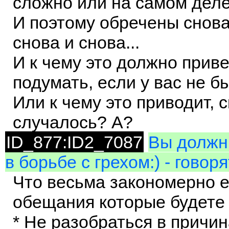
сложно или на самом деле 
И поэтому обречены снова
снова и снова...
И к чему это должно прив
подумать, если у вас не б
Или к чему это приводит, 
случалось? А?
ID_877:ID2_7087
Вы должны
в борьбе с грехом:) - говор
Что весьма закономерно е
обещания которые будете
* Не разобраться в причи