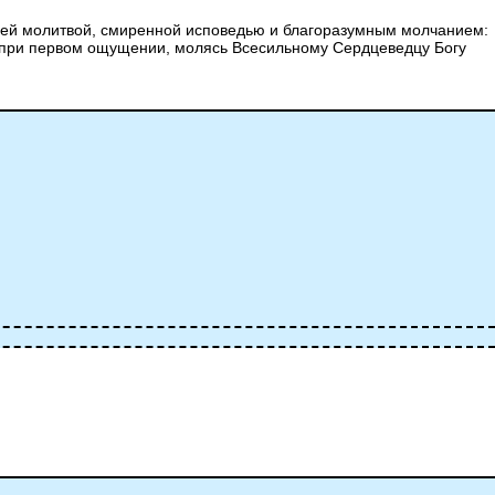
 ней молитвой, смиренной исповедью и благоразумным молчанием:
ть при первом ощущении, молясь Всесильному Сердцеведцу Богу