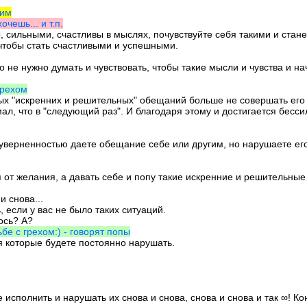
ким
очешь... и т.п.
ны, сильными, счастливы в мыслях, почувствуйте себя такими и стан
 чтобы стать счастливыми и успешными.
о не нужно думать и чувствовать, чтобы такие мысли и чувства и на
грехом
ных "искренних и решительных" обещаний больше не совершать его 
мал, что в "следующий раз". И благодаря этому и достигается бесси
уверненностью даете обещание себе или другим, но нарушаете его сн
ся от желания, а давать себе и попу такие искренние и решительны
и снова...
 если у вас не было таких ситуаций.
ось? А?
бе с грехом:) - говорят попы
 которые будете постоянно нарушать.
исполнить и нарушать их снова и снова, снова и снова и так ∞! Ко