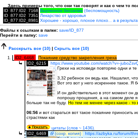
Здесь примеры того, что они так говорят и как о чем то 
ID_877:ID2_7168
Выученное бессилие
(беспомощность)
ID_877:ID2_7351
Лекарство от здоровья
ID_877:ID2_8981
Хорошее - хорошо, плохое плохо... а в результ
Файлы к ссылкам в папке:
save/ID_877
Перейти в папку:
save
Расскрыть все (10)
|
Скрыть все (10)
ID2_6468
Покаяние средство закрепления греха
ID2_6215
https://www.youtube.com/watch?v=-juboZsv
Грехи на исповеди повторяю одни и те 
3,32 ребенок он ведь как. Нашалил, что
Вот это вот у него искреннее такое. Я 
И он действительно в этот момент он д
попрошу прощения, а на самом деле я о
больше так не буду.
Но тем не менее через какое - то 
06:56
и вот стараться вот такое покаяние приносить 
страстями как
цитаты (слов ~ 1436).
ID2_6469
(сохр. копия)
https://azbyka.ru/forum/thr