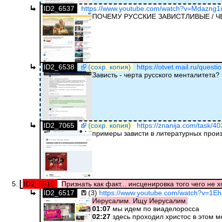
ID2_6537
https://www.youtube.com/watch?v=Mdazng1i
ПОЧЕМУ РУССКИЕ ЗАВИСТЛИВЫЕ / 
ID2_6538
(сохр. копия)
https://otvet.mail.ru/quest
Зависть - черта русского менталитета?
ID2_7065
(сохр. копия)
https://znanija.com/task/4
примеры зависти в литературных прои
ID2_6516
Признать как факт... инсценировка того чего не хо
ID2_6517
(3)
https://www.youtube.com/watch?v=1
Иерусалим. Ищу Иерусалим.
01:07
мы идем по виаделоросса
02:27
здесь проходил христос в этом м