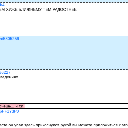
ir4
ЧЕМ ХУЖЕ БЛИЖНЕМУ ТЕМ РАДОСТНЕЕ
ion/5805259
036227
зведениях
чешь... и т.п.
EhpFFzYdP8
есте он упал здесь прикоснулся рукой вы можете приложиться к это