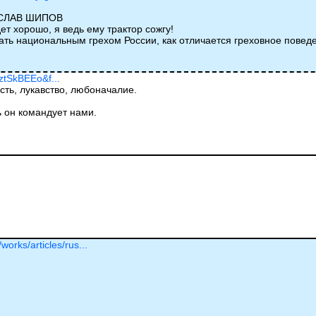
ОСЛАВ ШИПОВ
т хорошо, я ведь ему трактор сожгу!
тать национальным грехом России, как отличается греховное пове
ztSkBEEo&f...
ть, лукавство, любоначалие.
ь он командует нами.
works/articles/rus...