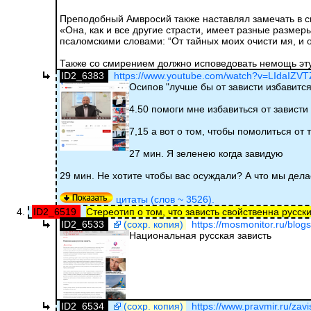
Преподобный Амвросий также наставлял замечать в с
«Она, как и все другие страсти, имеет разные разме
псаломскими словами: “От тайных моих очисти мя, и о
Также со смирением должно исповедовать немощь эт
ID2_6383
https://www.youtube.com/watch?v=LIdaIZV
Осипов "лучше бы от зависти избавится
4.50 помоги мне избавиться от зависти
7,15 а вот о том, чтобы помолиться от 
27 мин. Я зеленею когда завидую
29 мин. Не хотите чтобы вас осуждали? А что мы дел
цитаты (слов ~ 3526).
ID2_6519
Стереотип о том, что зависть свойственна русск
ID2_6533
(сохр. копия)
https://mosmonitor.ru/blogs
Национальная русская зависть
ID2_6534
(сохр. копия)
https://www.pravmir.ru/zavi