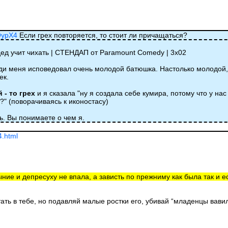
QypX4
Если грех повторяется, то стоит ли причащаться?
 дед учит чихать | СТЕНДАП от Paramount Comedy | 3х02
еди меня исповедовал очень молодой батюшка. Настолько молодой,
ек.
 - то грех
и я сказала "ну я создала себе кумира, потому что у нас
о?" (поворачиваясь к иконостасу)
ь. Вы понимаете о чем я.
4.html
ыние и депресуху не впала, а зависть по прежниму как была так и ес
тать в тебе, но подавляй малые ростки его, убивай “младенцы вав