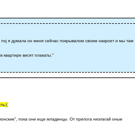
 nxj я думала он меня сейчас покрывалом своим накроет и мы там
 в квартире висят плакаты."
ть;(
илонские”, пока они еще младенцы. От прилога низлагай оные