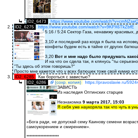
ID2_6473
https://www.youtube.com/watch?v=cmNZse
ID2_6275
https://www.youtube.com/watch?v=9KPX6TkZbfE
5:16 / 5:24 Сектор Газа, ненавижу красивых,
3,10 и последний раз когда я была на испов
конфеты будем есть в тайне от других батюш
3,20
Вот и мне надо было придумать какой
И на что он сдела так, я клянусь "ты серьезн
"Ты здесь об этом говоришь?"
Просто мне кажется что у всех батюшек тоже свой кумир ест
ID2_6285
Как бороться с завистью?
ID2_6286
(сохр. копия)
https://pravoslavie.ru/5924
ЗАВИСТЬ
Из наследия Оптинских старцев
Незнакомка
9 марта 2017, 15:03
Я себя уже наукоряла так что чуть в ун
«Бога ради, не допускай сему Каинову семени возрас
самоукорением и смирением».
*********************