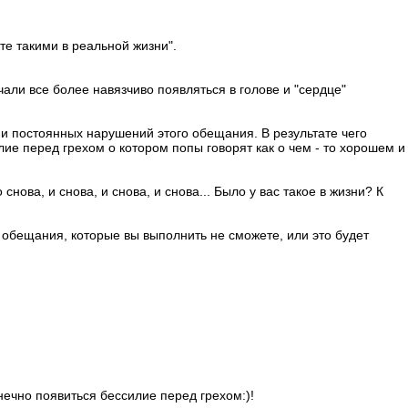
ете такими в реальной жизни".
чали все более навязчиво появляться в голове и "сердце"
и постоянных нарушений этого обещания. В результате чего
лие перед грехом о котором попы говорят как о чем - то хорошем и
ова, и снова, и снова, и снова... Было у вас такое в жизни? К
е обещания, которые вы выполнить не сможете, или это будет
нечно появиться бессилие перед грехом:)!