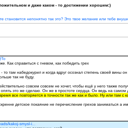
положительном и даже каком - то достижении хорошем:)
ате становится непонятно так это? Это твое желание или тебе внуши
QTo
же. Как справиться с гневом, как победить грех
 - то там набедокурил и когда вдруг осознал степень своей вины он
больше так не буду.
ействительно совсем совсем не хочет, чтобы ещё у него также получ
пять это же сделаю. Он же в простоте сердца. Он ведь на самом де
время все повторяется в точности так же как и было. Ну или там с 
искренне детское покаяние не перечисление грехов заниматься а и
eads/kakoj-smysl-i...