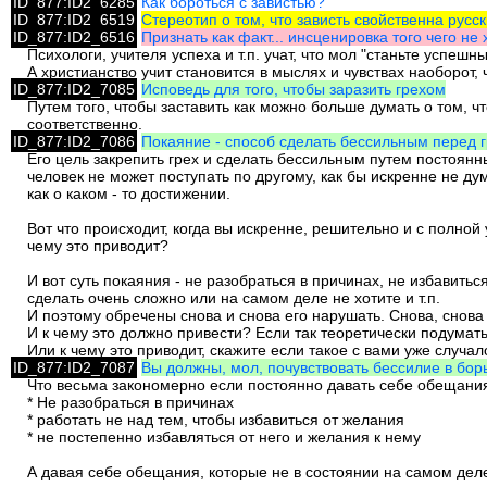
ID_877:ID2_6285
Как бороться с завистью?
ID_877:ID2_6519
Стереотип о том, что зависть свойственна русс
ID_877:ID2_6516
Признать как факт... инсценировка того чего не х
Психологи, учителя успеха и т.п. учат, что мол "станьте успеш
А христианство учит становится в мыслях и чувствах наоборот,
ID_877:ID2_7085
Исповедь для того, чтобы заразить грехом
Путем того, чтобы заставить как можно больше думать о том, чт
соответственно.
ID_877:ID2_7086
Покаяние - способ сделать бессильным перед 
Его цель закрепить грех и сделать бессильным путем постоян
человек не может поступать по другому, как бы искренне не ду
как о каком - то достижении.
Вот что происходит, когда вы искренне, решительно и с полной 
чему это приводит?
И вот суть покаяния - не разобраться в причинах, не избавить
сделать очень сложно или на самом деле не хотите и т.п.
И поэтому обречены снова и снова его нарушать. Снова, снова 
И к чему это должно привести? Если так теоретически подумать,
Или к чему это приводит, скажите если такое с вами уже случал
ID_877:ID2_7087
Вы должны, мол, почувствовать бессилие в борь
Что весьма закономерно если постоянно давать себе обещания
* Не разобраться в причинах
* работать не над тем, чтобы избавиться от желания
* не постепенно избавляться от него и желания к нему
А давая себе обещания, которые не в состоянии на самом деле 