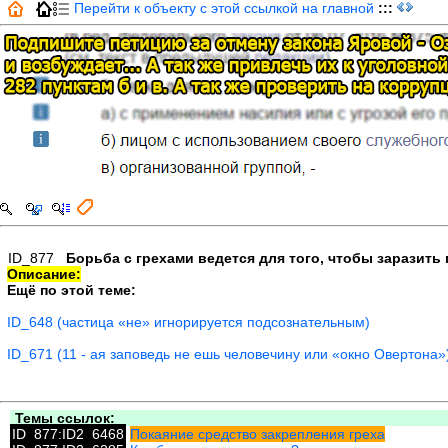
Перейти к объекту с этой ссылкой на главной
:::
ID_877
Борьба с грехами ведется для того, чтобы заразить
Описание:
Ещё по этой теме:
ID_648 (частица «не» игнорируется подсознательным)
ID_671 (11 - ая заповедь не ешь человечину или «окно Овертона»
Темы ссылок:
ID_877:ID2_6468
Покаяние средство закрепления греха