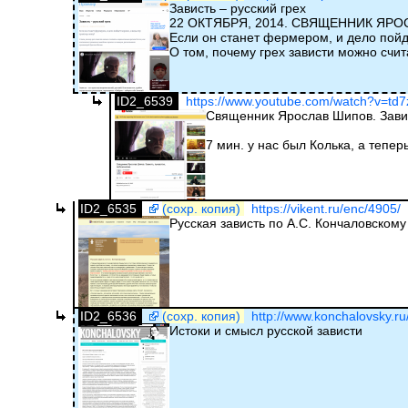
Зависть – русский грех
22 ОКТЯБРЯ, 2014. СВЯЩЕННИК ЯР
Если он станет фермером, и дело пойде
О том, почему грех зависти можно счи
ID2_6539
https://www.youtube.com/watch?v=td7
Священник Ярослав Шипов. Завис
7 мин. у нас был Колька, а тепер
ID2_6535
(сохр. копия)
https://vikent.ru/enc/4905/
Русская зависть по А.С. Кончаловскому
ID2_6536
(сохр. копия)
http://www.konchalovsky.ru/
Истоки и смысл русской зависти