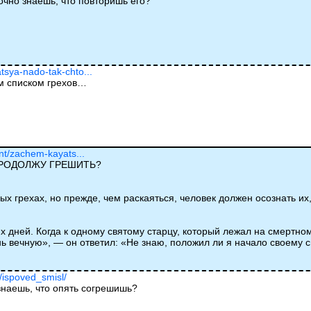
очно знаешь, что повторишь его?
tsya-nado-tak-chto...
ым списком грехов…
ent/zachem-kayats...
ПРОДОЛЖУ ГРЕШИТЬ?
х грехах, но прежде, чем раскаяться, человек должен осознать их,
х дней. Когда к одному святому старцу, который лежал на смертно
нь вечную», — он ответил: «Не знаю, положил ли я начало своему 
u/ispoved_smisl/
знаешь, что опять согрешишь?