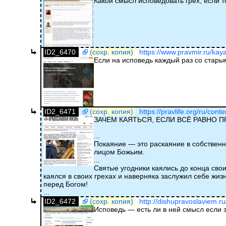
Какой смысл исповедовать грех, если т
ID2_6470
(сохр. копия)
https://www.pravmir.ru/kaya
Если на исповедь каждый раз со стар
ID2_6471
(сохр. копия)
https://pravlife.org/ru/cont
ЗАЧЕМ КАЯТЬСЯ, ЕСЛИ ВСЁ РАВНО 
...
Покаяние — это раскаяние в собственны
лицом Божьим.
...
Святые угодники каялись до конца свои
каялся в своих грехах и наверняка заслужил себе жиз
перед Богом!
...
ID2_6472
(сохр. копия)
http://dishupravoslaviem.r
Исповедь — есть ли в ней смысл если 