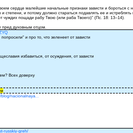
воем сердце малейшие начальные признаки зависти и бороться с
ры и степени, и потому должно стараться подавлять ее и истребля
т чуждих пощади рабу Твою (или раба Твоего)” (Пс. 18: 13–14).
у пред духовным отцом.
TZYQ
 попросили" и про то, что зеленеет от зависти
тщеславия избавиться, от осуждения, от зависти
аем? Всех доверху
им
/blog/nacionalnaya...
st-russkiy-greh/