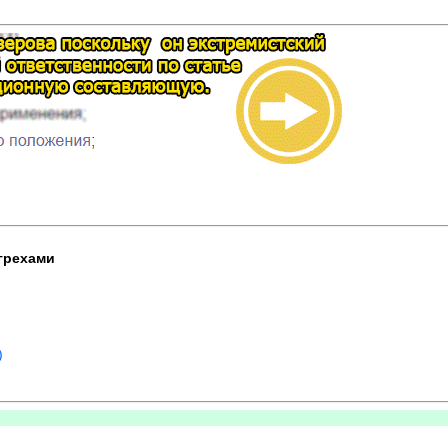
 грехами
)