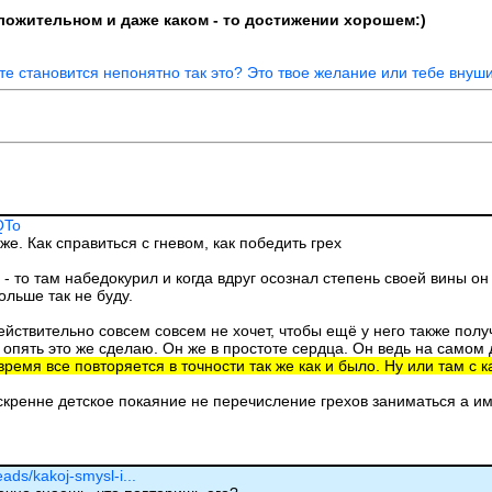
положительном и даже каком - то достижении хорошем:)
ате становится непонятно так это? Это твое желание или тебе внуши
QTo
же. Как справиться с гневом, как победить грех
 - то там набедокурил и когда вдруг осознал степень своей вины он
больше так не буду.
ействительно совсем совсем не хочет, чтобы ещё у него также получ
пять это же сделаю. Он же в простоте сердца. Он ведь на самом де
время все повторяется в точности так же как и было. Ну или там с 
искренне детское покаяние не перечисление грехов заниматься а и
eads/kakoj-smysl-i...