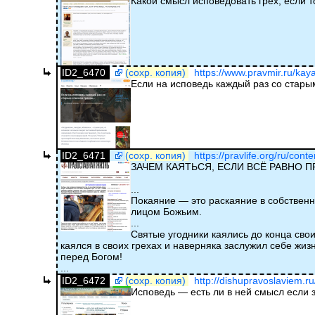
Какой смысл исповедовать грех, если т
ID2_6470
(сохр. копия)
https://www.pravmir.ru/kaya
Если на исповедь каждый раз со стар
ID2_6471
(сохр. копия)
https://pravlife.org/ru/cont
ЗАЧЕМ КАЯТЬСЯ, ЕСЛИ ВСЁ РАВНО 
...
Покаяние — это раскаяние в собственны
лицом Божьим.
...
Святые угодники каялись до конца свои
каялся в своих грехах и наверняка заслужил себе жиз
перед Богом!
...
ID2_6472
(сохр. копия)
http://dishupravoslaviem.r
Исповедь — есть ли в ней смысл если 