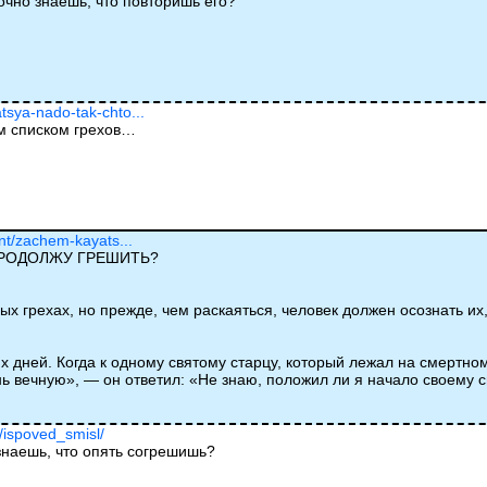
очно знаешь, что повторишь его?
tsya-nado-tak-chto...
ым списком грехов…
ent/zachem-kayats...
ПРОДОЛЖУ ГРЕШИТЬ?
х грехах, но прежде, чем раскаяться, человек должен осознать их,
х дней. Когда к одному святому старцу, который лежал на смертно
нь вечную», — он ответил: «Не знаю, положил ли я начало своему 
u/ispoved_smisl/
знаешь, что опять согрешишь?