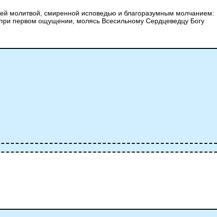
 ней молитвой, смиренной исповедью и благоразумным молчанием:
ть при первом ощущении, молясь Всесильному Сердцеведцу Богу