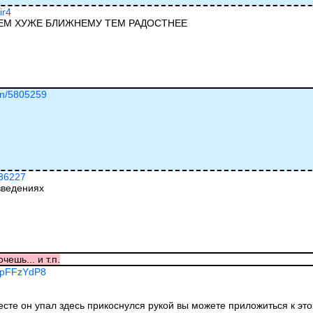
ir4
ЧЕМ ХУЖЕ БЛИЖНЕМУ ТЕМ РАДОСТНЕЕ
ion/5805259
036227
зведениях
чешь... и т.п.
EhpFFzYdP8
есте он упал здесь прикоснулся рукой вы можете приложиться к это