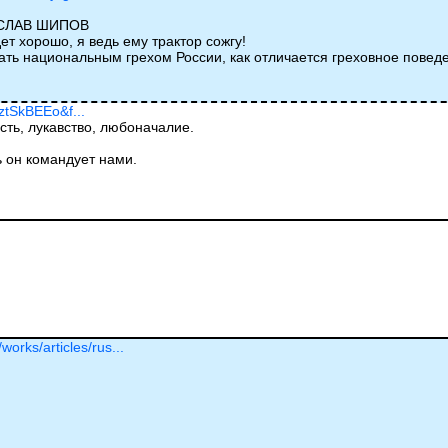
ОСЛАВ ШИПОВ
т хорошо, я ведь ему трактор сожгу!
тать национальным грехом России, как отличается греховное пове
ztSkBEEo&f...
ть, лукавство, любоначалие.
ь он командует нами.
works/articles/rus...