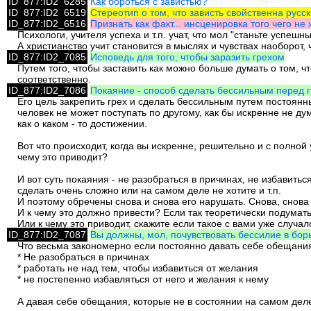
ID_877:ID2_6285
Как бороться с завистью?
ID_877:ID2_6519
Стереотип о том, что зависть свойственна русс
ID_877:ID2_6516
Признать как факт... инсценировка того чего не х
Психологи, учителя успеха и т.п. учат, что мол "станьте успеш
А христианство учит становится в мыслях и чувствах наоборот,
ID_877:ID2_7085
Исповедь для того, чтобы заразить грехом
Путем того, чтобы заставить как можно больше думать о том, чт
соответственно.
ID_877:ID2_7086
Покаяние - способ сделать бессильным перед 
Его цель закрепить грех и сделать бессильным путем постоян
человек не может поступать по другому, как бы искренне не ду
как о каком - то достижении.
Вот что происходит, когда вы искренне, решительно и с полной 
чему это приводит?
И вот суть покаяния - не разобраться в причинах, не избавить
сделать очень сложно или на самом деле не хотите и т.п.
И поэтому обречены снова и снова его нарушать. Снова, снова 
И к чему это должно привести? Если так теоретически подумать,
Или к чему это приводит, скажите если такое с вами уже случал
ID_877:ID2_7087
Вы должны, мол, почувствовать бессилие в борь
Что весьма закономерно если постоянно давать себе обещания
* Не разобраться в причинах
* работать не над тем, чтобы избавиться от желания
* не постепенно избавляться от него и желания к нему
А давая себе обещания, которые не в состоянии на самом деле 