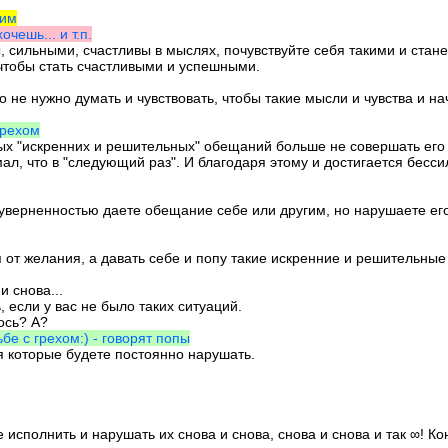
ким
очешь... и т.п.
ны, сильными, счастливы в мыслях, почувствуйте себя такими и стан
 чтобы стать счастливыми и успешными.
о не нужно думать и чувствовать, чтобы такие мысли и чувства и на
грехом
ных "искренних и решительных" обещаний больше не совершать его 
мал, что в "следующий раз". И благодаря этому и достигается бесси
уверненностью даете обещание себе или другим, но нарушаете его сн
ся от желания, а давать себе и попу такие искренние и решительны
и снова...
 если у вас не было таких ситуаций.
ось? А?
бе с грехом:) - говорят попы
 которые будете постоянно нарушать.
исполнить и нарушать их снова и снова, снова и снова и так ∞! Ко