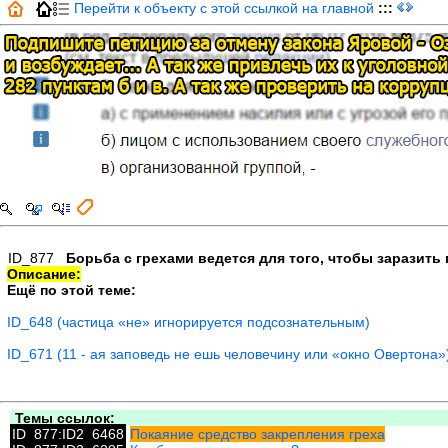
Перейти к объекту с этой ссылкой на главной
:::
ID_877
Борьба с грехами ведется для того, чтобы заразить
Описание:
Ещё по этой теме:
ID_648 (частица «не» игнорируется подсознательным)
ID_671 (11 - ая заповедь не ешь человечину или «окно Овертона»
Темы ссылок:
ID_877:ID2_6468
Покаяние средство закрепления греха