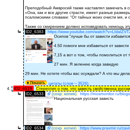
Преподобный Амвросий также наставлял замечать в с
«Она, как и все другие страсти, имеет разные разме
псаломскими словами: “От тайных моих очисти мя, и о
Также со смирением должно исповедовать немощь эт
ID2_6383
https://www.youtube.com/watch?v=LIdaIZV
Осипов "лучше бы от зависти избавится
4.50 помоги мне избавиться от зависти
7,15 а вот о том, чтобы помолиться от 
27 мин. Я зеленею когда завидую
29 мин. Не хотите чтобы вас осуждали? А что мы дел
цитаты (слов ~ 3526).
ID2_6519
Стереотип о том, что зависть свойственна русск
ID2_6533
(сохр. копия)
https://mosmonitor.ru/blogs
Национальная русская зависть
ID2_6534
(сохр. копия)
https://www.pravmir.ru/zavi