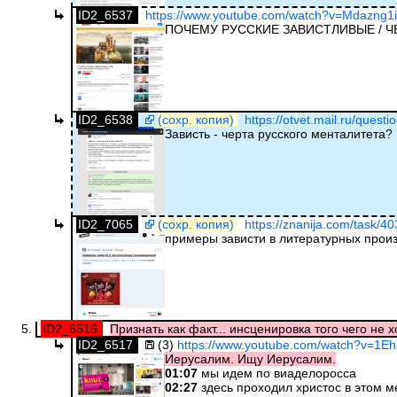
ID2_6537
https://www.youtube.com/watch?v=Mdazng1i
ПОЧЕМУ РУССКИЕ ЗАВИСТЛИВЫЕ / 
ID2_6538
(сохр. копия)
https://otvet.mail.ru/quest
Зависть - черта русского менталитета?
ID2_7065
(сохр. копия)
https://znanija.com/task/4
примеры зависти в литературных прои
ID2_6516
Признать как факт... инсценировка того чего не хо
ID2_6517
(3)
https://www.youtube.com/watch?v=1
Иерусалим. Ищу Иерусалим.
01:07
мы идем по виаделоросса
02:27
здесь проходил христос в этом м