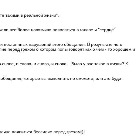
ете такими в реальной жизни".
чали все более навязчиво появляться в голове и "сердце"
и постоянных нарушений этого обещания. В результате чего
лие перед грехом о котором попы говорят как о чем - то хорошем и
ова, и снова, и снова, и снова... Было у вас такое в жизни? К
е обещания, которые вы выполнить не сможете, или это будет
нечно появиться бессилие перед грехом:)!