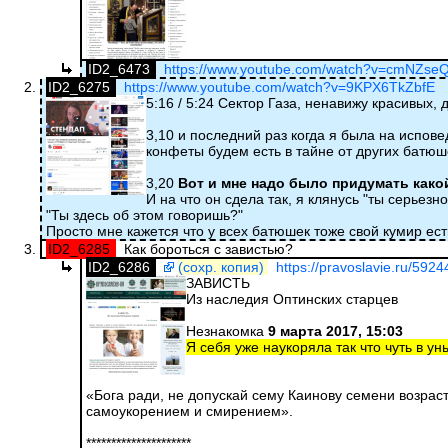
ID2_6473
https://www.youtube.com/watch?v=cmNZse
ID2_6275
https://www.youtube.com/watch?v=9KPX6TkZbfE
5:16 / 5:24 Сектор Газа, ненавижу красивых,
3,10 и последний раз когда я была на испов
конфеты будем есть в тайне от других батюш
3,20
Вот и мне надо было придумать какой
И на что он сдела так, я клянусь "ты серьезн
"Ты здесь об этом говоришь?"
Просто мне кажется что у всех батюшек тоже свой кумир ест
ID2_6285
Как бороться с завистью?
ID2_6286
(сохр. копия)
https://pravoslavie.ru/5924
ЗАВИСТЬ
Из наследия Оптинских старцев
Незнакомка
9 марта 2017, 15:03
Я себя уже наукоряла так что чуть в ун
«Бога ради, не допускай сему Каинову семени возрас
самоукорением и смирением».
*********************