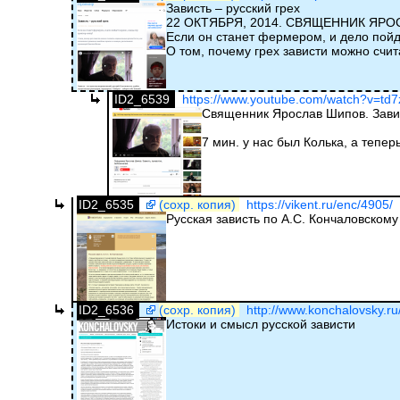
Зависть – русский грех
22 ОКТЯБРЯ, 2014. СВЯЩЕННИК ЯР
Если он станет фермером, и дело пойде
О том, почему грех зависти можно счи
ID2_6539
https://www.youtube.com/watch?v=td7
Священник Ярослав Шипов. Завис
7 мин. у нас был Колька, а тепер
ID2_6535
(сохр. копия)
https://vikent.ru/enc/4905/
Русская зависть по А.С. Кончаловскому
ID2_6536
(сохр. копия)
http://www.konchalovsky.ru/
Истоки и смысл русской зависти