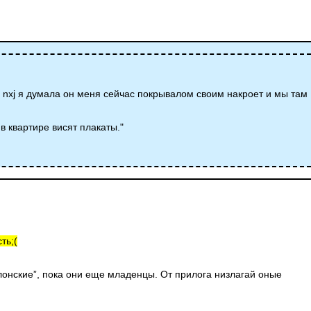
 nxj я думала он меня сейчас покрывалом своим накроет и мы там
 в квартире висят плакаты."
ть;(
илонские”, пока они еще младенцы. От прилога низлагай оные