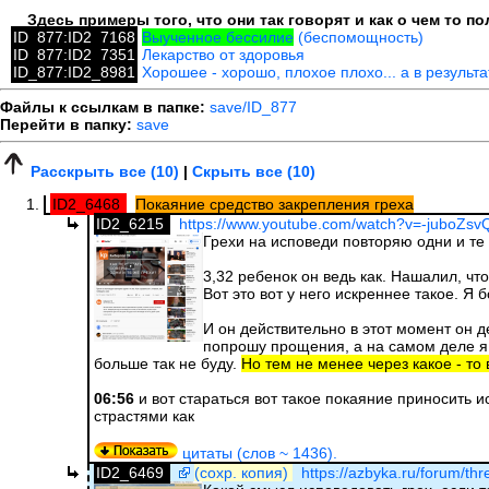
Здесь примеры того, что они так говорят и как о чем то 
ID_877:ID2_7168
Выученное бессилие
(беспомощность)
ID_877:ID2_7351
Лекарство от здоровья
ID_877:ID2_8981
Хорошее - хорошо, плохое плохо... а в результ
Файлы к ссылкам в папке:
save/ID_877
Перейти в папку:
save
Расскрыть все (10)
|
Скрыть все (10)
ID2_6468
Покаяние средство закрепления греха
ID2_6215
https://www.youtube.com/watch?v=-juboZsv
Грехи на исповеди повторяю одни и те 
3,32 ребенок он ведь как. Нашалил, что
Вот это вот у него искреннее такое. Я 
И он действительно в этот момент он д
попрошу прощения, а на самом деле я о
больше так не буду.
Но тем не менее через какое - то 
06:56
и вот стараться вот такое покаяние приносить 
страстями как
цитаты (слов ~ 1436).
ID2_6469
(сохр. копия)
https://azbyka.ru/forum/thr