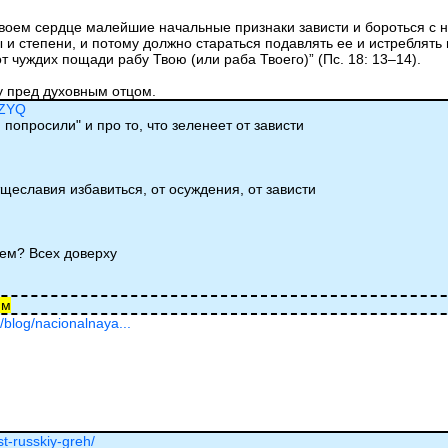
воем сердце малейшие начальные признаки зависти и бороться с
ры и степени, и потому должно стараться подавлять ее и истребля
т чуждих пощади рабу Твою (или раба Твоего)” (Пс. 18: 13–14).
у пред духовным отцом.
TZYQ
 попросили" и про то, что зеленеет от зависти
тщеславия избавиться, от осуждения, от зависти
аем? Всех доверху
им
/blog/nacionalnaya...
st-russkiy-greh/