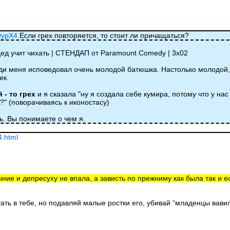
QypX4
Если грех повторяется, то стоит ли причащаться?
 дед учит чихать | СТЕНДАП от Paramount Comedy | 3х02
еди меня исповедовал очень молодой батюшка. Настолько молодой,
ек.
 - то грех
и я сказала "ну я создала себе кумира, потому что у нас
о?" (поворачиваясь к иконостасу)
ь. Вы понимаете о чем я.
4.html
ыние и депресуху не впала, а зависть по прежниму как была так и ес
тать в тебе, но подавляй малые ростки его, убивай “младенцы вав