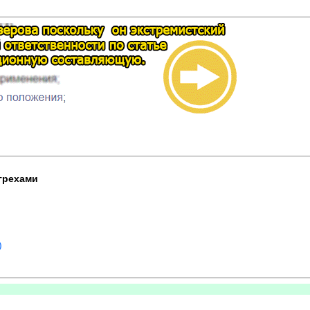
 грехами
)