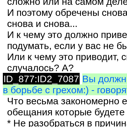
сложно или на самом деле 
И поэтому обречены снова
снова и снова...
И к чему это должно прив
подумать, если у вас не б
Или к чему это приводит, 
случалось? А?
ID_877:ID2_7087
Вы должны
в борьбе с грехом:) - говор
Что весьма закономерно е
обещания которые будете
* Не разобраться в причи