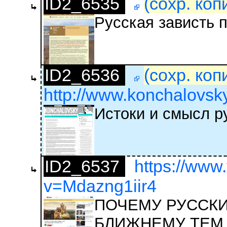
ID2_6535
(сохр. коп
Русская зависть 
ID2_6536
(сохр. коп
http://www.konchalovsky.
Истоки и смысл р
ID2_6537
https://www
v=Mdazng1iir4
ПОЧЕМУ РУССКИ
БЛИЖНЕМУ ТЕМ