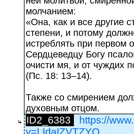
ней молитвой, смиренно
молчанием:
«Она, как и все другие 
степени, и потому должн
истреблять при первом 
Сердцеведцу Богу псало
очисти мя, и от чуждих 
(Пс. 18: 13–14).
Также со смирением дол
духовным отцом.
ID2_6383
https://www
v=LIdaIZVTZYQ