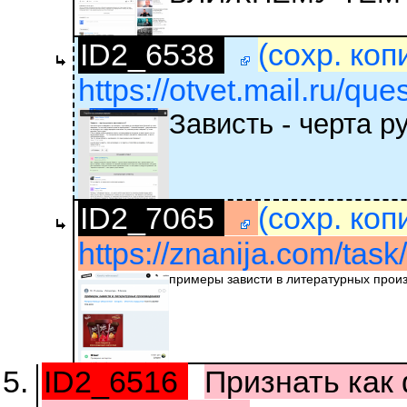
ID2_6538
(сохр. коп
https://otvet.mail.ru/qu
Зависть - черта р
ID2_7065
(сохр. коп
https://znanija.com/tas
примеры зависти в литературных прои
ID2_6516
Признать как 