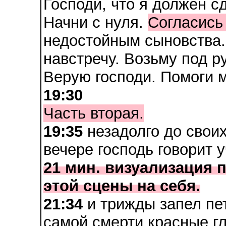
Господи, что я должен с
Начни с нуля.
Согласись
недостойным сыновства. 
навстречу. Возьму под ру
Верую господи. Помоги м
19:30
Часть вторая.
19:35
незадолго до свои
вечере господь говорит 
21 мин. визуализация 
этой сцены на себя.
21:34
и трижды запел пет
самой смерти красные гл