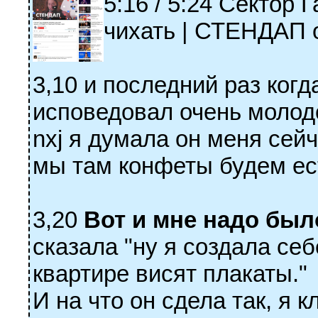
5:16 / 5:24 Сектор 
чихать | СТЕНДАП 
3,10 и последний раз ког
исповедовал очень молод
nxj я думала он меня сей
мы там конфеты будем ест
3,20
Вот и мне надо было
сказала "ну я создала себ
квартире висят плакаты."
И на что он сдела так, я 