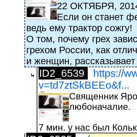
22 ОКТЯБРЯ, 2
Если он станет ф
ведь ему трактор сожгу!
О том, почему грех зав
грехом России, как отли
и женщин, рассказывает
ID2_6539
https://
v=td7ztSkBEEo&f...
Священник Ярос
любоначалие.
7 мин. у нас был Коль