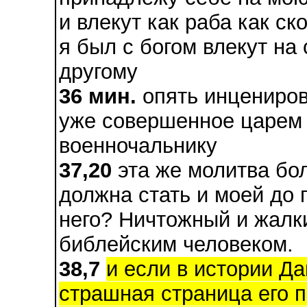
и влекут как раба как ск
я был с богом влекут на 
другому
36 мин.
опять инцениров
уже совершенное царем
военночальнику
37,20
эта же молитва бол
должна стать и моей до 
него? Ничтожный и жалк
библейским человеком.
38,7
и если в истории Д
страшная страница его п