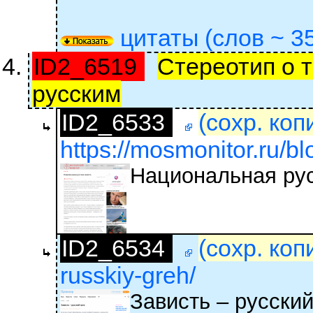
цитаты (слов ~ 35
ID2_6519
Стереотип о т
русским
ID2_6533
(сохр. коп
https://mosmonitor.ru/bl
Национальная рус
ID2_6534
(сохр. коп
russkiy-greh/
Зависть – русский