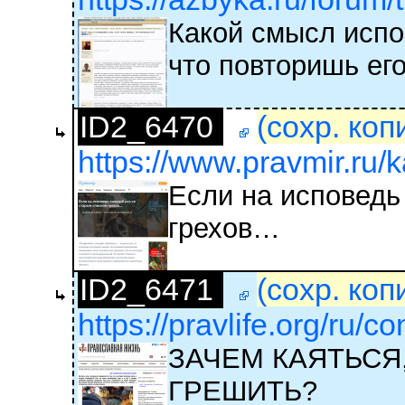
Какой смысл испо
что повторишь ег
ID2_6470
(сохр. коп
https://www.pravmir.ru/k
Если на исповедь
грехов…
ID2_6471
(сохр. коп
https://pravlife.org/ru/c
ЗАЧЕМ КАЯТЬСЯ
ГРЕШИТЬ?