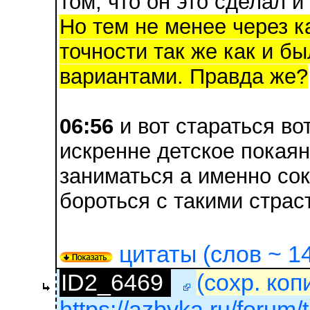
том, что он это сделал и
Но тем не менее через ка
точности так же как и бы
вариантами. Правда же?
06:56
и вот стараться во
искренне детское покаян
заниматься а именно со
бороться с такими страс
цитаты (слов ~ 14
ID2_6469
(сохр. коп
https://azbyka.ru/forum/