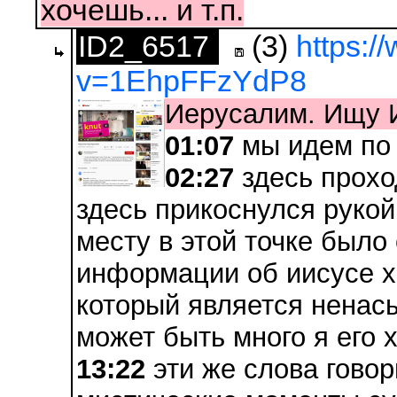
хочешь... и т.п.
ID2_6517
(3)
https:
v=1EhpFFzYdP8
Иерусалим. Ищу 
01:07
мы идем по
02:27
здесь прохо
здесь прикоснулся рукой
месту в этой точке было
информации об иисусе х
который является ненас
может быть много я его 
13:22
эти же слова говор