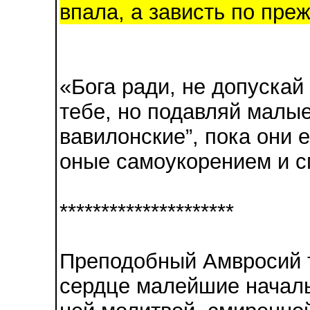
впала, а зависть по преж
«Бога ради, не допускай
тебе, но подавляй малые
вавилонские”, пока они 
оные самоукорением и 
*********************
Преподобный Амвросий т
сердце малейшие началь