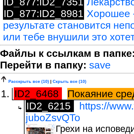
ID_877:ID2_7351
Лекарство
ID_877:ID2_8981
Хорошее -
результате становится неп
или тебе внушили это хоте
Файлы к ссылкам в папке
Перейти в папку:
save
Расскрыть все (10)
|
Скрыть все (10)
ID2_6468
Покаяние сре
ID2_6215
https://www
juboZsvQTo
Грехи на исповеди