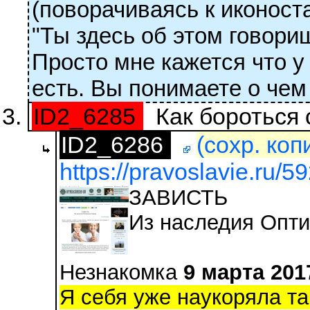
(поворачиваясь к иконост
"Ты здесь об этом говори
Просто мне кажется что у
есть. Вы понимаете о чем 
ID2_6285
Как бороться 
ID2_6286
(сохр. коп
https://pravoslavie.ru/5
ЗАВИСТЬ
Из наследия Опти
Незнакомка
9 марта 201
Я себя уже наукоряла та