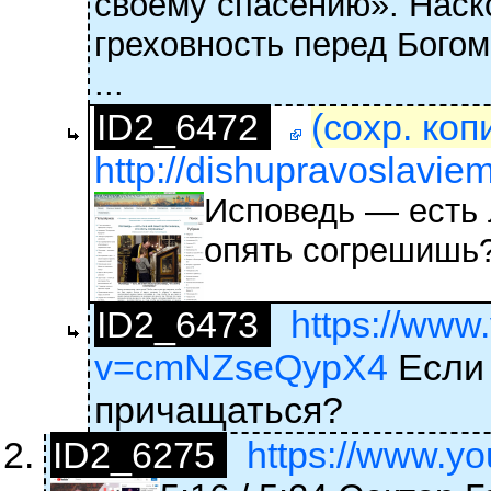
своему спасению». Наск
греховность перед Богом
...
ID2_6472
(сохр. коп
http://dishupravoslavie
Исповедь — есть 
опять согрешишь
ID2_6473
https://www
v=cmNZseQypX4
Если 
причащаться?
ID2_6275
https://www.