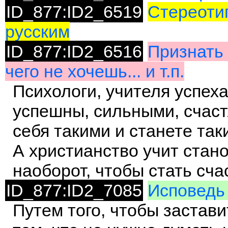
ID_877:ID2_6519
Стереотип
русским
ID_877:ID2_6516
Признать 
чего не хочешь... и т.п.
Психологи, учителя успеха 
успешны, сильными, счаст
себя такими и станете так
А христианство учит стано
наоборот, чтобы стать сч
ID_877:ID2_7085
Исповедь 
Путем того, чтобы застав