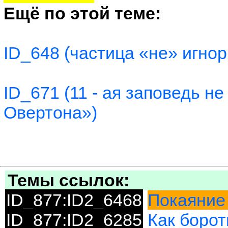
Ещё по этой теме:
ID_648 (частица «не» игно
ID_671 (11 - ая заповедь н
Овертона»)
Темы ссылок:
ID_877:ID2_6468
Покаяние 
ID_877:ID2_6285
Как борот