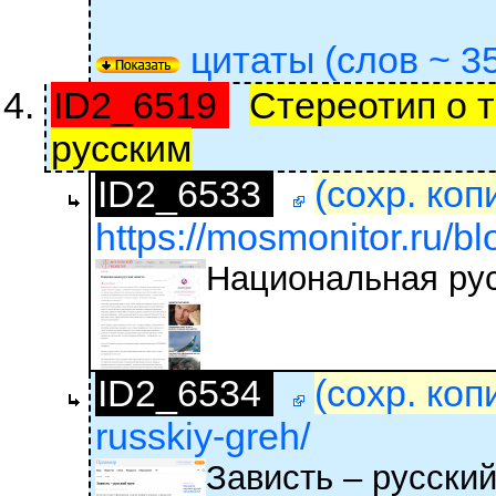
цитаты (слов ~ 35
ID2_6519
Стереотип о т
русским
ID2_6533
(сохр. коп
https://mosmonitor.ru/bl
Национальная рус
ID2_6534
(сохр. коп
russkiy-greh/
Зависть – русский