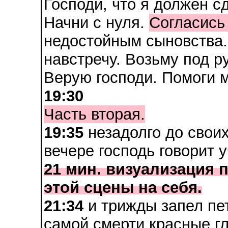
Господи, что я должен с
Начни с нуля.
Согласись
недостойным сыновства. 
навстречу. Возьму под ру
Верую господи. Помоги м
19:30
Часть вторая.
19:35
незадолго до свои
вечере господь говорит 
21 мин. визуализация 
этой сцены на себя.
21:34
и трижды запел пет
самой смерти красные гл