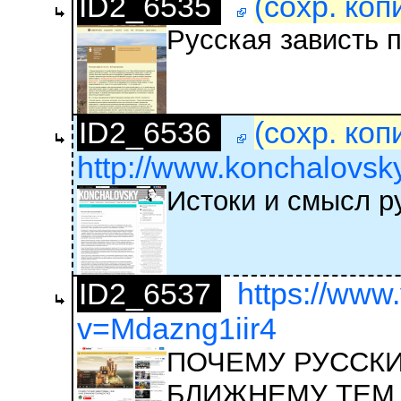
ID2_6535
(сохр. коп
Русская зависть 
ID2_6536
(сохр. коп
http://www.konchalovsky.
Истоки и смысл р
ID2_6537
https://www
v=Mdazng1iir4
ПОЧЕМУ РУССКИ
БЛИЖНЕМУ ТЕМ