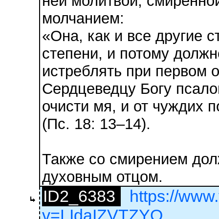
ней молитвой, смиренно
молчанием:
«Она, как и все другие 
степени, и потому должн
истреблять при первом 
Сердцеведцу Богу псало
очисти мя, и от чуждих 
(Пс. 18: 13–14).
Также со смирением дол
духовным отцом.
ID2_6383
https://www
v=LIdaIZVTZYQ