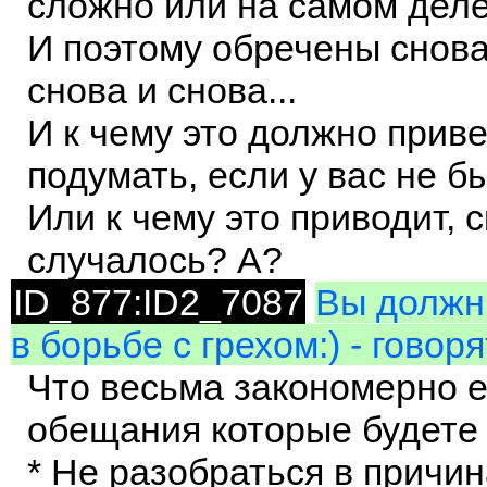
сложно или на самом деле 
И поэтому обречены снова
снова и снова...
И к чему это должно прив
подумать, если у вас не б
Или к чему это приводит, 
случалось? А?
ID_877:ID2_7087
Вы должны
в борьбе с грехом:) - говор
Что весьма закономерно е
обещания которые будете
* Не разобраться в причи