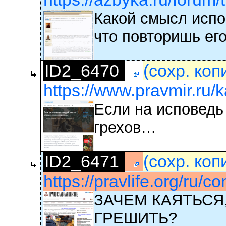
Какой смысл испо
что повторишь ег
ID2_6470
(сохр. коп
https://www.pravmir.ru/k
Если на исповедь
грехов…
ID2_6471
(сохр. коп
https://pravlife.org/ru/c
ЗАЧЕМ КАЯТЬСЯ
ГРЕШИТЬ?