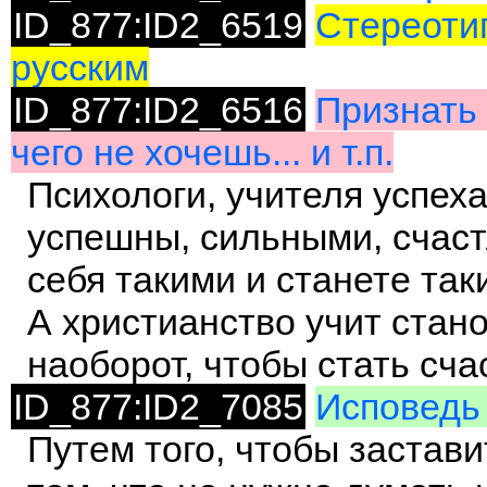
ID_877:ID2_6519
Стереотип
русским
ID_877:ID2_6516
Признать 
чего не хочешь... и т.п.
Психологи, учителя успеха 
успешны, сильными, счаст
себя такими и станете так
А христианство учит стано
наоборот, чтобы стать сч
ID_877:ID2_7085
Исповедь 
Путем того, чтобы застав