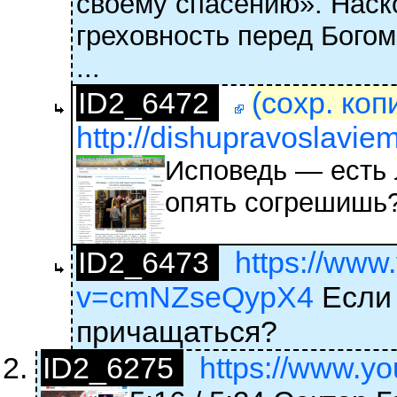
своему спасению». Наск
греховность перед Богом
...
ID2_6472
(сохр. коп
http://dishupravoslavie
Исповедь — есть 
опять согрешишь
ID2_6473
https://www
v=cmNZseQypX4
Если 
причащаться?
ID2_6275
https://www.