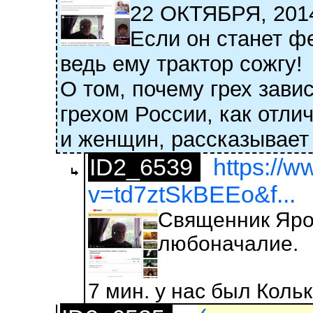
22 ОКТЯБРЯ, 2
Если он станет ф
ведь ему трактор сожгу!
О том, почему грех зав
грехом России, как отли
и женщин, рассказывает
ID2_6539
https://
v=td7ztSkBEEo&f...
Священник Ярос
любоначалие.
7 мин. у нас был Коль