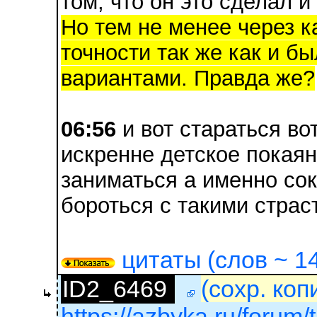
том, что он это сделал и
Но тем не менее через ка
точности так же как и бы
вариантами. Правда же?
06:56
и вот стараться во
искренне детское покаян
заниматься а именно со
бороться с такими страс
цитаты (слов ~ 14
ID2_6469
(сохр. коп
https://azbyka.ru/forum/