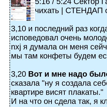
5:16 / 5:24 Сектор 
чихать | СТЕНДАП 
3,10 и последний раз ког
исповедовал очень молод
nxj я думала он меня сей
мы там конфеты будем ест
3,20
Вот и мне надо было
сказала "ну я создала себ
квартире висят плакаты."
И на что он сдела так, я 