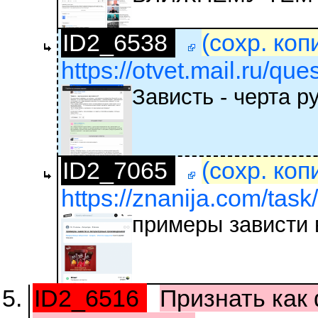
ID2_6538
(сохр. коп
https://otvet.mail.ru/qu
Зависть - черта р
ID2_7065
(сохр. коп
https://znanija.com/tas
примеры зависти 
ID2_6516
Признать как 