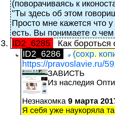
(поворачиваясь к иконост
"Ты здесь об этом говори
Просто мне кажется что у
есть. Вы понимаете о чем 
ID2_6285
Как бороться 
ID2_6286
(сохр. коп
https://pravoslavie.ru/5
ЗАВИСТЬ
Из наследия Опти
Незнакомка
9 марта 201
Я себя уже наукоряла та