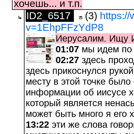
хочешь... и т.п.
ID2_6517
(3)
https:
v=1EhpFFzYdP8
Иерусалим. Ищу 
01:07
мы идем по
02:27
здесь прохо
здесь прикоснулся рукой
месту в этой точке было
информации об иисусе х
который является ненас
может быть много я его 
13:22
эти же слова говор