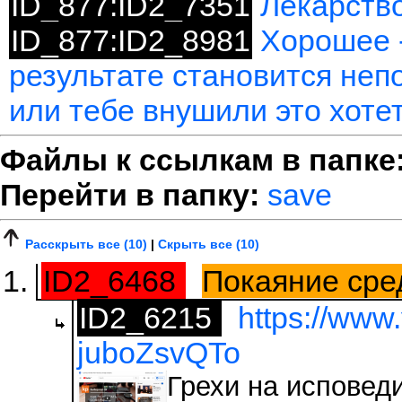
ID_877:ID2_7351
Лекарство
ID_877:ID2_8981
Хорошее -
результате становится неп
или тебе внушили это хоте
Файлы к ссылкам в папке
Перейти в папку:
save
Расскрыть все (10)
|
Скрыть все (10)
ID2_6468
Покаяние сре
ID2_6215
https://www
juboZsvQTo
Грехи на исповеди