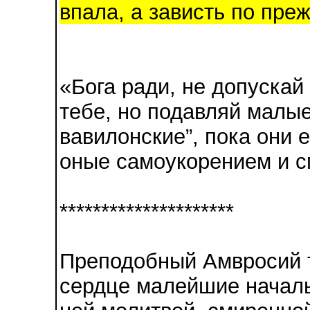
впала, а зависть по преж
«Бога ради, не допускай
тебе, но подавляй малые
вавилонские”, пока они 
оные самоукорением и 
*********************
Преподобный Амвросий т
сердце малейшие началь