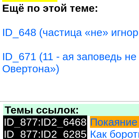
Ещё по этой теме:
ID_648 (частица «не» игно
ID_671 (11 - ая заповедь н
Овертона»)
Темы ссылок:
ID_877:ID2_6468
Покаяние 
ID_877:ID2_6285
Как борот