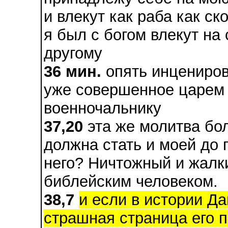
и влекут как раба как ск
я был с богом влекут на 
другому
36 мин.
опять инцениров
уже совершенное царем
военночальнику
37,20
эта же молитва бол
должна стать и моей до 
него? Ничтожный и жалк
библейским человеком.
38,7
и если в истории Д
страшная страница его п