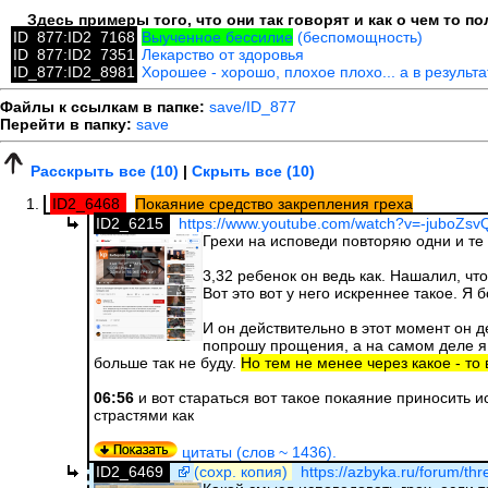
Здесь примеры того, что они так говорят и как о чем то 
ID_877:ID2_7168
Выученное бессилие
(беспомощность)
ID_877:ID2_7351
Лекарство от здоровья
ID_877:ID2_8981
Хорошее - хорошо, плохое плохо... а в результ
Файлы к ссылкам в папке:
save/ID_877
Перейти в папку:
save
Расскрыть все (10)
|
Скрыть все (10)
ID2_6468
Покаяние средство закрепления греха
ID2_6215
https://www.youtube.com/watch?v=-juboZsv
Грехи на исповеди повторяю одни и те 
3,32 ребенок он ведь как. Нашалил, что
Вот это вот у него искреннее такое. Я 
И он действительно в этот момент он д
попрошу прощения, а на самом деле я о
больше так не буду.
Но тем не менее через какое - то 
06:56
и вот стараться вот такое покаяние приносить 
страстями как
цитаты (слов ~ 1436).
ID2_6469
(сохр. копия)
https://azbyka.ru/forum/thr