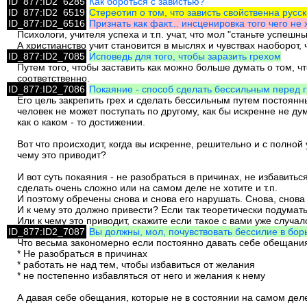
ID_877:ID2_6285
Как бороться с завистью?
ID_877:ID2_6519
Стереотип о том, что зависть свойственна русс
ID_877:ID2_6516
Признать как факт... инсценировка того чего не х
Психологи, учителя успеха и т.п. учат, что мол "станьте успеш
А христианство учит становится в мыслях и чувствах наоборот,
ID_877:ID2_7085
Исповедь для того, чтобы заразить грехом
Путем того, чтобы заставить как можно больше думать о том, чт
соответственно.
ID_877:ID2_7086
Покаяние - способ сделать бессильным перед 
Его цель закрепить грех и сделать бессильным путем постоян
человек не может поступать по другому, как бы искренне не ду
как о каком - то достижении.
Вот что происходит, когда вы искренне, решительно и с полной 
чему это приводит?
И вот суть покаяния - не разобраться в причинах, не избавить
сделать очень сложно или на самом деле не хотите и т.п.
И поэтому обречены снова и снова его нарушать. Снова, снова 
И к чему это должно привести? Если так теоретически подумать,
Или к чему это приводит, скажите если такое с вами уже случал
ID_877:ID2_7087
Вы должны, мол, почувствовать бессилие в борь
Что весьма закономерно если постоянно давать себе обещания
* Не разобраться в причинах
* работать не над тем, чтобы избавиться от желания
* не постепенно избавляться от него и желания к нему
А давая себе обещания, которые не в состоянии на самом деле 