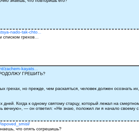
очно знаешь, что повторишь его?
tsya-nado-tak-chto...
ым списком грехов…
ent/zachem-kayats...
ПРОДОЛЖУ ГРЕШИТЬ?
х грехах, но прежде, чем раскаяться, человек должен осознать их,
х дней. Когда к одному святому старцу, который лежал на смертно
нь вечную», — он ответил: «Не знаю, положил ли я начало своему 
u/ispoved_smisl/
знаешь, что опять согрешишь?