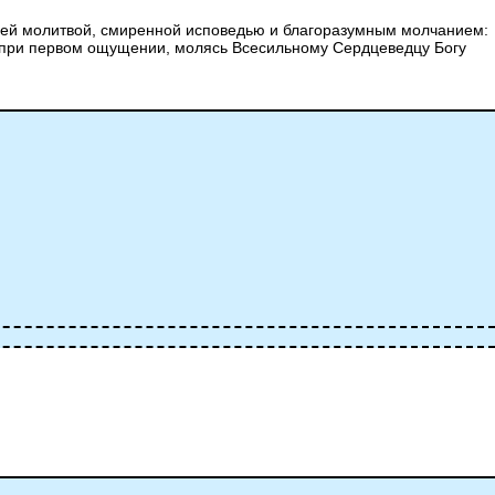
 ней молитвой, смиренной исповедью и благоразумным молчанием:
ть при первом ощущении, молясь Всесильному Сердцеведцу Богу