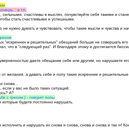
ким
очешь... и т.п.
ны, сильными, счастливы в мыслях, почувствуйте себя такими и стан
 чтобы стать счастливыми и успешными.
о не нужно думать и чувствовать, чтобы такие мысли и чувства и на
грехом
ных "искренних и решительных" обещаний больше не совершать его 
мал, что в "следующий раз". И благодаря этому и достигается бесси
уверненностью даете обещание себе или другим, но нарушаете его сн
ся от желания, а давать себе и попу такие искренние и решительны
и снова...
 если у вас не было таких ситуаций.
ось? А?
бе с грехом:) - говорят попы
 которые будете постоянно нарушать.
исполнить и нарушать их снова и снова, снова и снова и так ∞! Ко