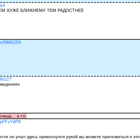
ir4
ЧЕМ ХУЖЕ БЛИЖНЕМУ ТЕМ РАДОСТНЕЕ
ion/5805259
036227
зведениях
чешь... и т.п.
EhpFFzYdP8
есте он упал здесь прикоснулся рукой вы можете приложиться к это