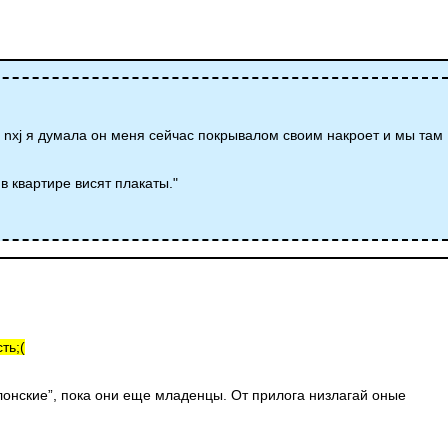
 nxj я думала он меня сейчас покрывалом своим накроет и мы там
 в квартире висят плакаты."
ть;(
илонские”, пока они еще младенцы. От прилога низлагай оные