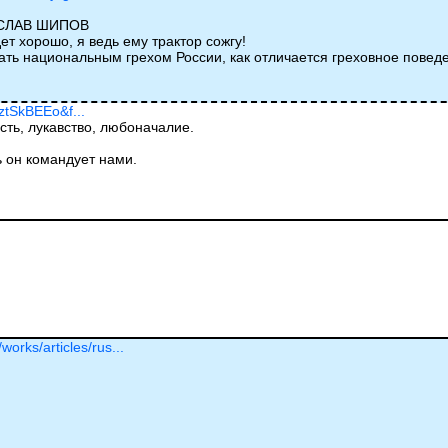
ОСЛАВ ШИПОВ
т хорошо, я ведь ему трактор сожгу!
тать национальным грехом России, как отличается греховное пове
ztSkBEEo&f...
ть, лукавство, любоначалие.
ь он командует нами.
works/articles/rus...