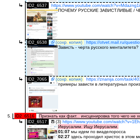
ID2_6537
https://www.youtube.com/watch?v=Mdazng1i
ПОЧЕМУ РУССКИЕ ЗАВИСТЛИВЫЕ / 
ID2_6538
(сохр. копия)
https://otvet.mail.ru/quest
Зависть - черта русского менталитета?
ID2_7065
(сохр. копия)
https://znanija.com/task/4
примеры зависти в литературных прои
ID2_6516
Признать как факт... инсценировка того чего не хо
ID2_6517
(3)
https://www.youtube.com/watch?v=1
Иерусалим. Ищу Иерусалим.
01:07
мы идем по виаделоросса
02:27
здесь проходил христос в этом м