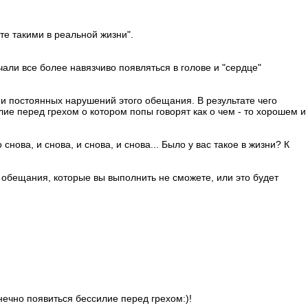
ете такими в реальной жизни".
чали все более навязчиво появляться в голове и "сердце"
и постоянных нарушений этого обещания. В результате чего
лие перед грехом о котором попы говорят как о чем - то хорошем и
ова, и снова, и снова, и снова... Было у вас такое в жизни? К
е обещания, которые вы выполнить не сможете, или это будет
нечно появиться бессилие перед грехом:)!