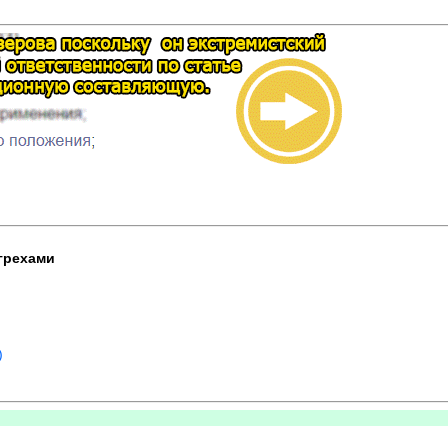
 грехами
)