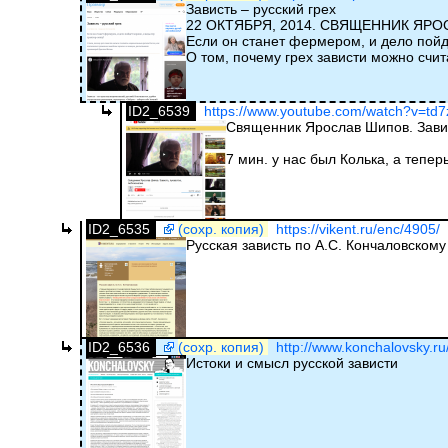
Зависть – русский грех
22 ОКТЯБРЯ, 2014. СВЯЩЕННИК ЯР
Если он станет фермером, и дело пойде
О том, почему грех зависти можно счи
ID2_6539
https://www.youtube.com/watch?v=td7
Священник Ярослав Шипов. Завис
7 мин. у нас был Колька, а тепер
ID2_6535
(сохр. копия)
https://vikent.ru/enc/4905/
Русская зависть по А.С. Кончаловскому
ID2_6536
(сохр. копия)
http://www.konchalovsky.ru/
Истоки и смысл русской зависти