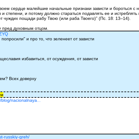
воем сердце малейшие начальные признаки зависти и бороться с
ры и степени, и потому должно стараться подавлять ее и истребля
т чуждих пощади рабу Твою (или раба Твоего)” (Пс. 18: 13–14).
у пред духовным отцом.
TZYQ
 попросили" и про то, что зеленеет от зависти
тщеславия избавиться, от осуждения, от зависти
аем? Всех доверху
им
/blog/nacionalnaya...
st-russkiy-greh/