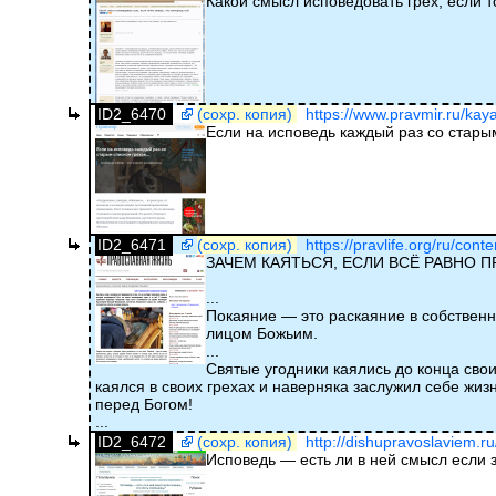
Какой смысл исповедовать грех, если т
ID2_6470
(сохр. копия)
https://www.pravmir.ru/kaya
Если на исповедь каждый раз со стар
ID2_6471
(сохр. копия)
https://pravlife.org/ru/cont
ЗАЧЕМ КАЯТЬСЯ, ЕСЛИ ВСЁ РАВНО 
...
Покаяние — это раскаяние в собственны
лицом Божьим.
...
Святые угодники каялись до конца свои
каялся в своих грехах и наверняка заслужил себе жиз
перед Богом!
...
ID2_6472
(сохр. копия)
http://dishupravoslaviem.r
Исповедь — есть ли в ней смысл если 