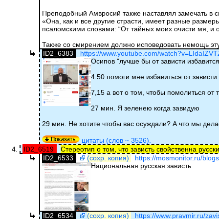
Преподобный Амвросий также наставлял замечать в с
«Она, как и все другие страсти, имеет разные разме
псаломскими словами: “От тайных моих очисти мя, и о
Также со смирением должно исповедовать немощь эт
ID2_6383
https://www.youtube.com/watch?v=LIdaIZV
Осипов "лучше бы от зависти избавится
4.50 помоги мне избавиться от зависти
7,15 а вот о том, чтобы помолиться от 
27 мин. Я зеленею когда завидую
29 мин. Не хотите чтобы вас осуждали? А что мы дел
цитаты (слов ~ 3526).
ID2_6519
Стереотип о том, что зависть свойственна русск
ID2_6533
(сохр. копия)
https://mosmonitor.ru/blogs
Национальная русская зависть
ID2_6534
(сохр. копия)
https://www.pravmir.ru/zavi