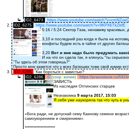
ID2_6473
https://www.youtube.com/watch?v=cmNZse
ID2_6275
https://www.youtube.com/watch?v=9KPX6TkZbfE
5:16 / 5:24 Сектор Газа, ненавижу красивых,
3,10 и последний раз когда я была на испов
конфеты будем есть в тайне от других батюш
3,20
Вот и мне надо было придумать какой
И на что он сдела так, я клянусь "ты серьезн
"Ты здесь об этом говоришь?"
Просто мне кажется что у всех батюшек тоже свой кумир ест
ID2_6285
Как бороться с завистью?
ID2_6286
(сохр. копия)
https://pravoslavie.ru/5924
ЗАВИСТЬ
Из наследия Оптинских старцев
Незнакомка
9 марта 2017, 15:03
Я себя уже наукоряла так что чуть в ун
«Бога ради, не допускай сему Каинову семени возрас
самоукорением и смирением».
*********************