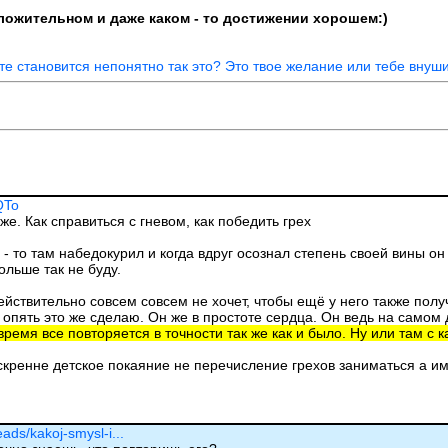
положительном и даже каком - то достижении хорошем:)
ате становится непонятно так это? Это твое желание или тебе внуши
QTo
же. Как справиться с гневом, как победить грех
 - то там набедокурил и когда вдруг осознал степень своей вины он
больше так не буду.
ействительно совсем совсем не хочет, чтобы ещё у него также получ
пять это же сделаю. Он же в простоте сердца. Он ведь на самом де
время все повторяется в точности так же как и было. Ну или там с 
искренне детское покаяние не перечисление грехов заниматься а и
eads/kakoj-smysl-i...