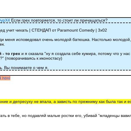
QypX4
Если грех повторяется, то стоит ли причащаться?
 дед учит чихать | СТЕНДАП от Paramount Comedy | 3х02
еди меня исповедовал очень молодой батюшка. Настолько молодой,
ек.
 - то грех
и я сказала "ну я создала себе кумира, потому что у нас
о?" (поворачиваясь к иконостасу)
ь. Вы понимаете о чем я.
4.html
ыние и депресуху не впала, а зависть по прежниму как была так и ес
тать в тебе, но подавляй малые ростки его, убивай “младенцы вав