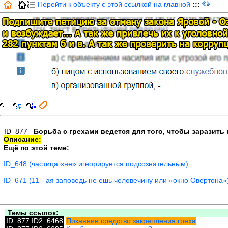
Перейти к объекту с этой ссылкой на главной
:::
ID_877
Борьба с грехами ведется для того, чтобы заразить
Описание:
Ещё по этой теме:
ID_648 (частица «не» игнорируется подсознательным)
ID_671 (11 - ая заповедь не ешь человечину или «окно Овертона»
Темы ссылок:
ID_877:ID2_6468
Покаяние средство закрепления греха