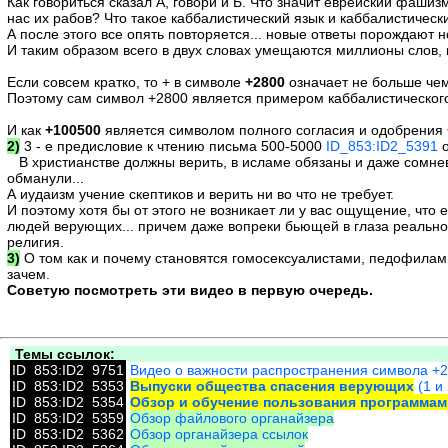
Как говориться сказал А, говори и Б. Что значит еврейский фашиз
нас их рабов? Что такое каббалистический язык и каббалистическ
А после этого все опять повторяется... новые ответы порождают н
И таким образом всего в двух словах умещаются миллионы слов, к
Если совсем кратко, то + в символе
+2800
означает не больше че
Поэтому сам символ +2800 является примером каббалистического
И как
+100500
является символом полного согласия и одобрения
2)
3 - е предисловие к чтению письма 500-5000
ID_853:ID2_5391
о
В христианстве должны верить, в исламе обязаны и даже сомневат
обманули...
А иудаизм учение скептиков и верить ни во что не требует.
И поэтому хотя бы от этого не возникает ли у вас ощущение, что 
людей верующих... причем даже вопреки бьющей в глаза реальност
религия.
3)
О том как и почему становятся гомосексуалистами, педофилами
зачем.
Советую посмотреть эти видео в первую очередь.
Темы ссылок:
ID_853:ID2_9751
Видео о важности распространения символа +
ID_853:ID2_5353
Выпуски общества спасения верующих
(1 и 
ID_853:ID2_5354
Обзор и обучение пользования программам
ID_853:ID2_5359
Обзор файлового органайзера
ID_853:ID2_5362
Обзор органайзера ссылок