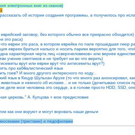
ния электронных книг из сканов)
2x
рассказать об истории создания программы, а получилось про исл
 еврейский заговор, без которого обычно все прекрасно обходится)
и это раса)
, что евреи это раса, в котором еврейка по папе прошедшая гиюр 
иция евреек бриться налысо и носить парики вероятно для того, чт
 одна характерная черта лиц «сверхчеловеков» или вернее единств
зм учение скептиков и не требует ни во что верить)
исемиты врут или евреи врут что антисемиты врут?)
ять про каб
б
алистический язык
ть гоев? И много другого интересного по ходу...
ий язык в Кицур Шульхан Арухе (то что много раз анонсировал, ка
 животные и немного об исламе... и не только (дочитываю список п
 деле мозг человека это сердце, а в голове просто HDD, SSD, опе
ная церковь." А. Купцова + мое предисловие
ом как они воруют и могут воровать наши деньги
омосеками (тристами) и педофилами