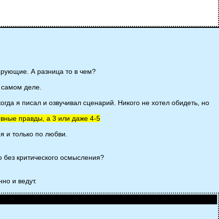
ие. А разница то в чем?
а самом деле.
огда я писал и озвучивал сценарий. Никого не хотел обидеть, но
вные правды, а 3 или даже 4-5
я и только по любви.
во без критического осмысления?
но и ведут.