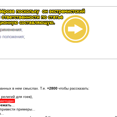
анных в нем смыслах. Т.е.
+2800
чтобы рассказать:
 религий для гоев),
 методах
бежать
...
 привести примеры...
...