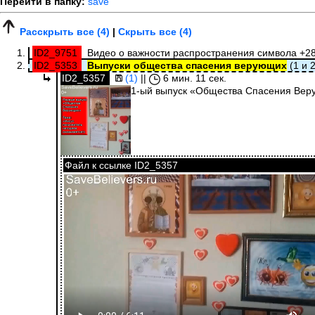
Перейти в папку:
save
Расскрыть все (4)
|
Скрыть все (4)
ID2_9751
Видео о важности распространения символа +2
ID2_5353
Выпуски общества спасения верующих
(1 и 2
ID2_5357
(1)
||
6 мин. 11 сек.
1-ый выпуск «Общества Спасения Ве
Файл к ссылке ID2_5357