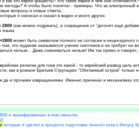
м и как это евреи фашисты? Кто такие евреи и чем они отличаются?
ие методы? А чтобы было понятно - примеры. Что за электронный к
овые вопросы и новые ответы...
оторые я написал и сказал в видео и много других.
м
2800
(как можно подумать), а сокращение от "догонят ещё добави
 языка.
+2800
может быть символом полного не согласия и нецензурного 
 том, что иудаизм оказывается учение скептиков и не требует ни во
ься нельзя... Даже сомневаться нельзя! Им так прямо и говорят, а
еврейские религии для гоев это какой - то еврейский развод цель 
и, как в романе Братьев Стругацких "Обитаемый остров" только не
 да и прочими извращениями. Именно причинах и механизмах этог
2800 и зашифрованных в нем смыслах
2)
и
которые я сделал в процессе подготовки личного иска к Иисусу 