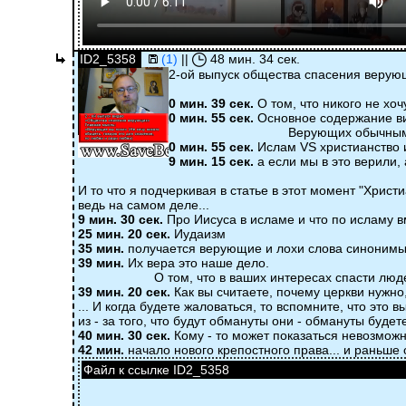
ID2_5358
(1)
||
48 мин. 34 сек.
2-ой выпуск общества спасения верую
0 мин. 39 сек.
О том, что никого не хоч
0 мин. 55 сек.
Основное содержание в
Верующих обычным мошенникам н
0 мин. 55 сек.
Ислам VS христианство и
9 мин. 15 сек.
а если мы в это верили, 
И то что я подчеркивая в статье в этот момент "Христ
ведь на самом деле...
9 мин. 30 сек.
Про Иисуса в исламе и что по исламу вм
25 мин. 20 сек.
Иудаизм
35 мин.
получается верующие и лохи слова синонимы, н
39 мин.
Их вера это наше дело.
О том, что в ваших интересах спасти людей 
39 мин. 20 сек.
Как вы считаете, почему церкви нужно
... И когда будете жаловаться, то вспомните, что это в
из - за того, что будут обмануты они - обмануты будете
40 мин. 30 сек.
Кому - то может показаться невозможн
42 мин.
начало нового крепостного права... и раньше
Файл к ссылке ID2_5358