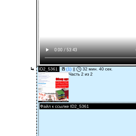
ID2_5361
(1)
||
32 мин. 40 сек.
Часть 2 из 2
Файл к ссылке ID2_5361