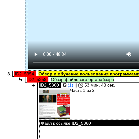
ID2_5354
Обзор и обучение пользования программам
ID2_5359
Обзор файлового органайзера
ID2_5360
(1)
||
53 мин. 43 сек.
Часть 1 из 2
Файл к ссылке ID2_5360