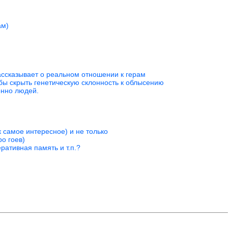
ам)
рассказывает о реальном отношении к герам
обы скрыть генетическую склонность к облысению
енно людей.
к самое интересное) и не только
ро гоев)
ративная память и т.п.?