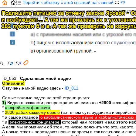
Перейти к объекту с этой ссылкой на главной
:::
ID_853
Сделанные мной видео
Описание:
Озвученые мной видео здесь -
ID_811
Самые важные видео на этой странице это:
1)
Видео о важности распространения символа
+2800
и зашифров
*
о еврейском фашизме
,
*
2800 рабах каждому еврею
(вот в чем суть иудаизма и еврейских
* а самое главное
о каббалистическом языке и каббалистических
* и
электронном концлагере
который нам готовят и
как этого из
А если мы упомянули об этом, то нужно пояснить что это, как это,
А новые ответы порождают новые вопросы и так все снова и снова