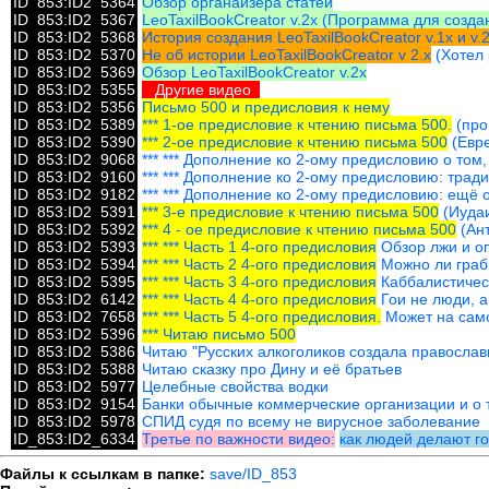
ID_853:ID2_5364
Обзор органайзера статей
ID_853:ID2_5367
LeoTaxilBookCreator v.2x (Программа для созда
ID_853:ID2_5368
История создания LeoTaxilBookCreator v.1x и v.
ID_853:ID2_5370
Не об истории LeoTaxilBookCreator v 2.x
(Хотел 
ID_853:ID2_5369
Обзор LeoTaxilBookCreator v.2x
ID_853:ID2_5355
Другие видео
ID_853:ID2_5356
Письмо 500 и предисловия к нему
ID_853:ID2_5389
*** 1-ое предисловие к чтению письма 500.
(про
ID_853:ID2_5390
*** 2-ое предисловие к чтению письма 500
(Евре
ID_853:ID2_9068
*** *** Дополнение ко 2-ому предисловию о том
ID_853:ID2_9160
*** *** Дополнение ко 2-ому предисловию: трад
ID_853:ID2_9182
*** *** Дополнение ко 2-ому предисловию: ещё
ID_853:ID2_5391
*** 3-е предисловие к чтению письма 500
(Иудаи
ID_853:ID2_5392
*** 4 - ое предисловие к чтению письма 500
(Ант
ID_853:ID2_5393
*** *** Часть 1 4-ого предисловия
Обзор лжи и оп
ID_853:ID2_5394
*** *** Часть 2 4-ого предисловия
Можно ли граби
ID_853:ID2_5395
*** *** Часть 3 4-ого предисловия
Каббалистическ
ID_853:ID2_6142
*** *** Часть 4 4-ого предисловия
Гои не люди, а
ID_853:ID2_7658
*** *** Часть 5 4-ого предисловия.
Может на самом
ID_853:ID2_5396
*** Читаю письмо 500
ID_853:ID2_5386
Читаю "Русских алкоголиков создала православ
ID_853:ID2_5388
Читаю сказку про Дину и её братьев
ID_853:ID2_5977
Целебные свойства водки
ID_853:ID2_9154
Банки обычные коммерческие организации и о т
ID_853:ID2_5978
СПИД судя по всему не вирусное заболевание
ID_853:ID2_6334
Третье по важности видео:
как людей делают г
Файлы к ссылкам в папке:
save/ID_853