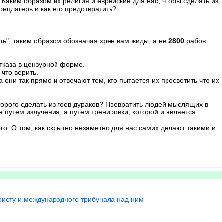
 Каким образом их религия и еврейские для нас, чтобы сделать из
онцлагерь и как его предотвратить?
ть", таким образом обозначая хрен вам жиды, а не
2800
рабов.
отказа в цензурной форме.
 что верить.
 они так прямо и отвечают тем, кто пытается их просветить что их
которого сделать из гоев дураков? Превратить людей мыслящих в
 путем излучения, а путем тренировки, которой и является
о. О том, как скрытно незаметно для нас самих делают такими и
Христу и международного трибунала над ним