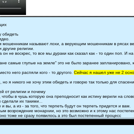
щих
у обидеть
идео.
азывают лохи, а верующим мошенникам в рясах верующ
 другие религии.
а он не воскрес, то все мы дураки как сказал как - то один поп. И н
иане самые глупые на земле" это не было заранее запланировано, к
есто него распяли кого - то другого.
Сейчас я нашел уже не 2 осно
о я никого не хочу этим обидеть и говорю так только для спасени
от религии и почему
, чтобы в чушь которую она преподносит как истину верили на сло
ы сделали их такими...
 и вы, а из - за того, что терпеть будут он терпеть придется и вам.
ым возрождение монархии, но это возможно и к этому нас постепен
 оно тоже не сразу появилось а это был постепенный процесс