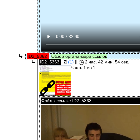
ID2_5362
Обзор органайзера ссылок
ID2_5363
(1)
||
2 час. 42 мин. 54 сек.
Часть 1 из 1
Файл к ссылке ID2_5363