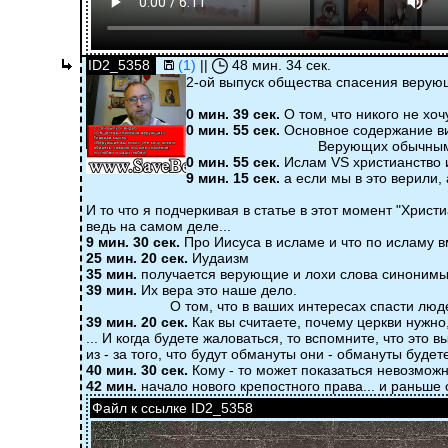
ID2_5358
(1)
||
48 мин. 34 сек.
2-ой выпуск общества спасения верую
0 мин. 39 сек.
О том, что никого не хоч
0 мин. 55 сек.
Основное содержание в
Верующих обычным мошенникам н
0 мин. 55 сек.
Ислам VS христианство и
9 мин. 15 сек.
а если мы в это верили, 
И то что я подчеркивая в статье в этот момент "Христ
ведь на самом деле...
9 мин. 30 сек.
Про Иисуса в исламе и что по исламу вм
25 мин. 20 сек.
Иудаизм
35 мин.
получается верующие и лохи слова синонимы, н
39 мин.
Их вера это наше дело.
О том, что в ваших интересах спасти людей 
39 мин. 20 сек.
Как вы считаете, почему церкви нужно
... И когда будете жаловаться, то вспомните, что это в
из - за того, что будут обмануты они - обмануты будете
40 мин. 30 сек.
Кому - то может показаться невозможн
42 мин.
начало нового крепостного права... и раньше
Файл к ссылке ID2_5358