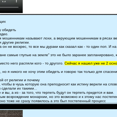
щих
у обидеть
идео.
азывают лохи, а верующим мошенникам в рясах верующ
 другие религии.
а он не воскрес, то все мы дураки как сказал как - то один поп. И н
иане самые глупые на земле" это не было заранее запланировано, к
есто него распяли кого - то другого.
Сейчас я нашел уже не 2 осно
о я никого не хочу этим обидеть и говорю так только для спасени
от религии и почему
, чтобы в чушь которую она преподносит как истину верили на сло
ы сделали их такими...
 и вы, а из - за того, что терпеть будут он терпеть придется и вам.
ым возрождение монархии, но это возможно и к этому нас постепен
 оно тоже не сразу появилось а это был постепенный процесс