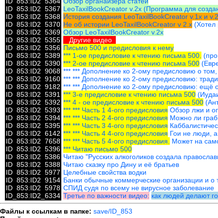
ID_853:ID2_5364
Обзор органайзера статей
ID_853:ID2_5367
LeoTaxilBookCreator v.2x (Программа для созда
ID_853:ID2_5368
История создания LeoTaxilBookCreator v.1x и v.
ID_853:ID2_5370
Не об истории LeoTaxilBookCreator v 2.x
(Хотел 
ID_853:ID2_5369
Обзор LeoTaxilBookCreator v.2x
ID_853:ID2_5355
Другие видео
ID_853:ID2_5356
Письмо 500 и предисловия к нему
ID_853:ID2_5389
*** 1-ое предисловие к чтению письма 500.
(про
ID_853:ID2_5390
*** 2-ое предисловие к чтению письма 500
(Евре
ID_853:ID2_9068
*** *** Дополнение ко 2-ому предисловию о том
ID_853:ID2_9160
*** *** Дополнение ко 2-ому предисловию: трад
ID_853:ID2_9182
*** *** Дополнение ко 2-ому предисловию: ещё
ID_853:ID2_5391
*** 3-е предисловие к чтению письма 500
(Иудаи
ID_853:ID2_5392
*** 4 - ое предисловие к чтению письма 500
(Ант
ID_853:ID2_5393
*** *** Часть 1 4-ого предисловия
Обзор лжи и оп
ID_853:ID2_5394
*** *** Часть 2 4-ого предисловия
Можно ли граби
ID_853:ID2_5395
*** *** Часть 3 4-ого предисловия
Каббалистическ
ID_853:ID2_6142
*** *** Часть 4 4-ого предисловия
Гои не люди, а
ID_853:ID2_7658
*** *** Часть 5 4-ого предисловия.
Может на самом
ID_853:ID2_5396
*** Читаю письмо 500
ID_853:ID2_5386
Читаю "Русских алкоголиков создала православ
ID_853:ID2_5388
Читаю сказку про Дину и её братьев
ID_853:ID2_5977
Целебные свойства водки
ID_853:ID2_9154
Банки обычные коммерческие организации и о т
ID_853:ID2_5978
СПИД судя по всему не вирусное заболевание
ID_853:ID2_6334
Третье по важности видео:
как людей делают г
Файлы к ссылкам в папке:
save/ID_853