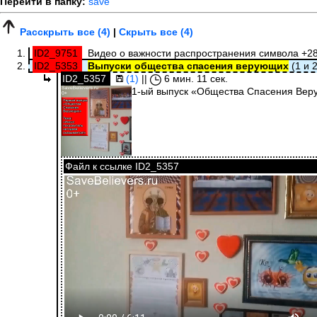
Перейти в папку:
save
Расскрыть все (4)
|
Скрыть все (4)
ID2_9751
Видео о важности распространения символа +2
ID2_5353
Выпуски общества спасения верующих
(1 и 2
ID2_5357
(1)
||
6 мин. 11 сек.
1-ый выпуск «Общества Спасения Ве
Файл к ссылке ID2_5357