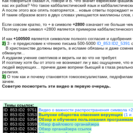
Как говориться сказал А, говори и Б. Что значит еврейский фашиз
нас их рабов? Что такое каббалистический язык и каббалистическ
А после этого все опять повторяется... новые ответы порождают н
И таким образом всего в двух словах умещаются миллионы слов, к
Если совсем кратко, то + в символе
+2800
означает не больше че
Поэтому сам символ +2800 является примером каббалистического
И как
+100500
является символом полного согласия и одобрения
2)
3 - е предисловие к чтению письма 500-5000
ID_853:ID2_5391
о
В христианстве должны верить, в исламе обязаны и даже сомневат
обманули...
А иудаизм учение скептиков и верить ни во что не требует.
И поэтому хотя бы от этого не возникает ли у вас ощущение, что 
людей верующих... причем даже вопреки бьющей в глаза реальност
религия.
3)
О том как и почему становятся гомосексуалистами, педофилами
зачем.
Советую посмотреть эти видео в первую очередь.
Темы ссылок:
ID_853:ID2_9751
Видео о важности распространения символа +
ID_853:ID2_5353
Выпуски общества спасения верующих
(1 и 
ID_853:ID2_5354
Обзор и обучение пользования программам
ID_853:ID2_5359
Обзор файлового органайзера
ID_853:ID2_5362
Обзор органайзера ссылок