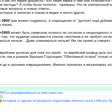
м и как это евреи фашисты? Кто такие евреи и чем они отличаются?
ие методы? А чтобы было понятно - примеры. Что за электронный к
овые вопросы и новые ответы...
оторые я написал и сказал в видео и много других.
м
2800
(как можно подумать), а сокращение от "догонят ещё добави
 языка.
+2800
может быть символом полного не согласия и нецензурного 
 том, что иудаизм оказывается учение скептиков и не требует ни во
ься нельзя... Даже сомневаться нельзя! Им так прямо и говорят, а
еврейские религии для гоев это какой - то еврейский развод цель 
и, как в романе Братьев Стругацких "Обитаемый остров" только не
 да и прочими извращениями. Именно причинах и механизмах этог
2800 и зашифрованных в нем смыслах
2)
и
которые я сделал в процессе подготовки личного иска к Иисусу 