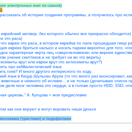
ния электронных книг из сканов)
2x
рассказать об истории создания программы, а получилось про исл
 еврейский заговор, без которого обычно все прекрасно обходится)
и это раса)
, что евреи это раса, в котором еврейка по папе прошедшая гиюр 
иция евреек бриться налысо и носить парики вероятно для того, чт
 одна характерная черта лиц «сверхчеловеков» или вернее единств
зм учение скептиков и не требует ни во что верить)
исемиты врут или евреи врут что антисемиты врут?)
ять про каб
б
алистический язык
ть гоев? И много другого интересного по ходу...
ий язык в Кицур Шульхан Арухе (то что много раз анонсировал, ка
 животные и немного об исламе... и не только (дочитываю список п
 деле мозг человека это сердце, а в голове просто HDD, SSD, опе
ная церковь." А. Купцова + мое предисловие
ом как они воруют и могут воровать наши деньги
омосеками (тристами) и педофилами