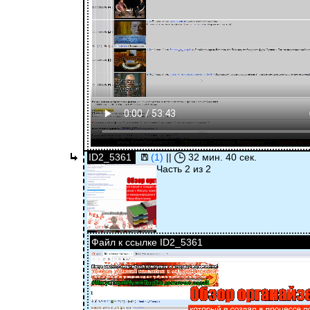
ID2_5361
(1)
||
32 мин. 40 сек.
Часть 2 из 2
Файл к ссылке ID2_5361