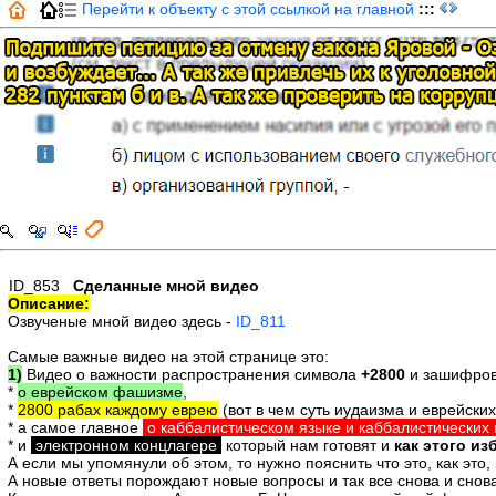
Перейти к объекту с этой ссылкой на главной
:::
ID_853
Сделанные мной видео
Описание:
Озвученые мной видео здесь -
ID_811
Самые важные видео на этой странице это:
1)
Видео о важности распространения символа
+2800
и зашифров
*
о еврейском фашизме
,
*
2800 рабах каждому еврею
(вот в чем суть иудаизма и еврейских
* а самое главное
о каббалистическом языке и каббалистических
* и
электронном концлагере
который нам готовят и
как этого из
А если мы упомянули об этом, то нужно пояснить что это, как это,
А новые ответы порождают новые вопросы и так все снова и снова