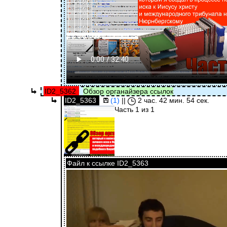
ID2_5362
Обзор органайзера ссылок
ID2_5363
(1)
||
2 час. 42 мин. 54 сек.
Часть 1 из 1
Файл к ссылке ID2_5363