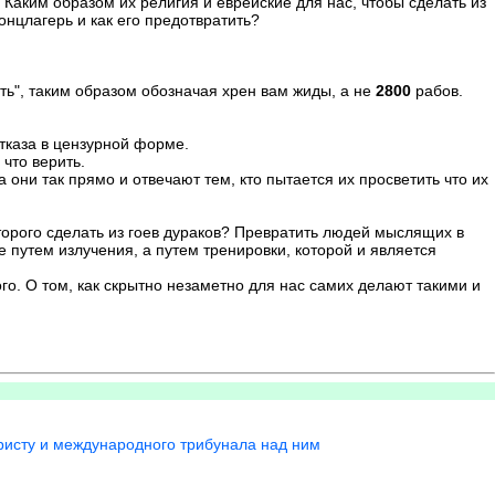
 Каким образом их религия и еврейские для нас, чтобы сделать из
онцлагерь и как его предотвратить?
ть", таким образом обозначая хрен вам жиды, а не
2800
рабов.
отказа в цензурной форме.
 что верить.
 они так прямо и отвечают тем, кто пытается их просветить что их
которого сделать из гоев дураков? Превратить людей мыслящих в
 путем излучения, а путем тренировки, которой и является
о. О том, как скрытно незаметно для нас самих делают такими и
Христу и международного трибунала над ним