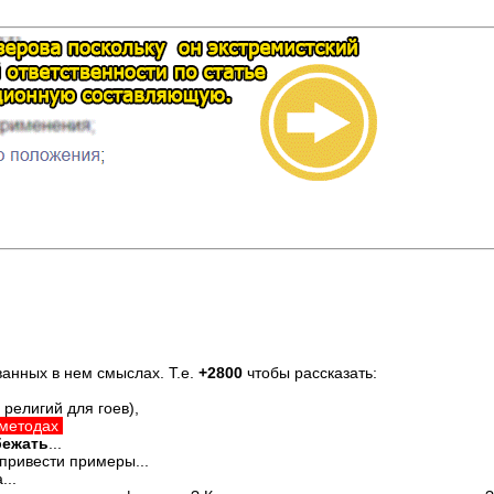
анных в нем смыслах. Т.е.
+2800
чтобы рассказать:
 религий для гоев),
 методах
бежать
...
 привести примеры...
...