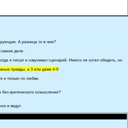
ие. А разница то в чем?
а самом деле.
огда я писал и озвучивал сценарий. Никого не хотел обидеть, но
вные правды, а 3 или даже 4-5
я и только по любви.
во без критического осмысления?
но и ведут.