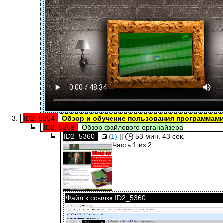
ID2_5354
Обзор и обучение пользования программам
ID2_5359
Обзор файлового органайзера
ID2_5360
(1)
||
53 мин. 43 сек.
Часть 1 из 2
Файл к ссылке ID2_5360