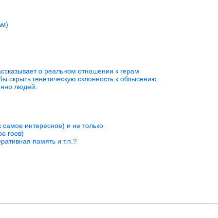
ам)
рассказывает о реальном отношении к герам
обы скрыть генетическую склонность к облысению
енно людей.
к самое интересное) и не только
ро гоев)
ративная память и т.п.?