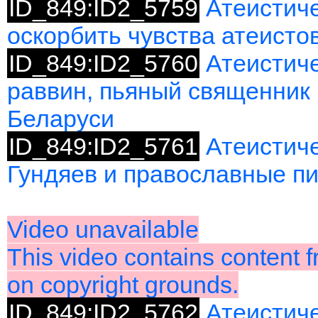
ID_849:ID2_5759
Атеистич
оскорбить чувства атеисто
ID_849:ID2_5760
Атеистиче
раввин, пьяный священник 
Беларуси
ID_849:ID2_5761
Атеистиче
Гундяев и православные п
Video unavailable
This video contains content
on copyright grounds.
ID_849:ID2_5762
Атеистич