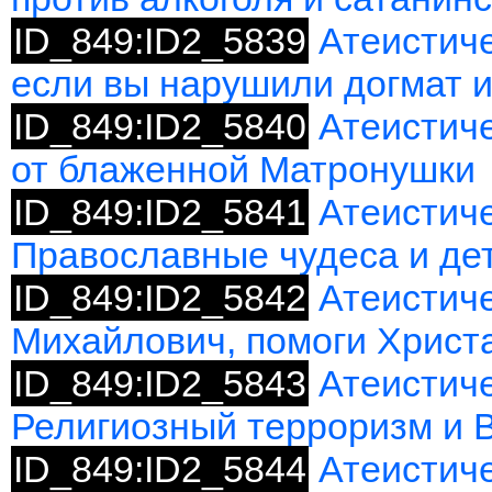
ID_849:ID2_5839
Атеистиче
если вы нарушили догмат и
ID_849:ID2_5840
Атеистиче
от блаженной Матронушки
ID_849:ID2_5841
Атеистиче
Православные чудеса и де
ID_849:ID2_5842
Атеистич
Михайлович, помоги Христа
ID_849:ID2_5843
Атеистиче
Религиозный терроризм и 
ID_849:ID2_5844
Атеистиче