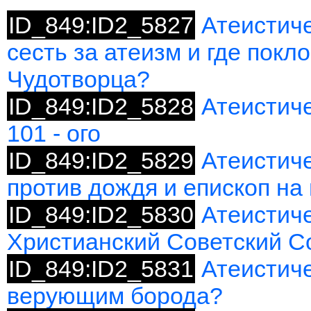
ID_849:ID2_5827
Атеистич
сесть за атеизм и где пок
Чудотворца?
ID_849:ID2_5828
Атеистич
101 - ого
ID_849:ID2_5829
Атеистич
против дождя и епископ на
ID_849:ID2_5830
Атеистиче
Христианский Советский С
ID_849:ID2_5831
Атеистиче
верующим борода?