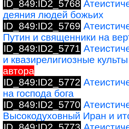
ID_849:ID2_5768
Атеистиче
деяния людей божьих
ID_849:ID2_5769
Атеистич
Путин и священники на вер
ID_849:ID2_5771
Атеистич
и квазирелигиозные культы
автора
ID_849:ID2_5772
Атеистиче
на господа бога
ID_849:ID2_5770
Атеистиче
Высокодуховный Иран и ит
ID_849:ID2_5773
Атеистиче