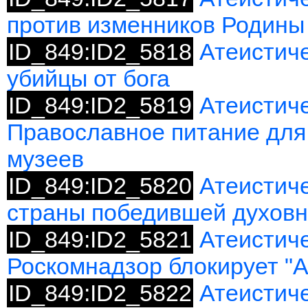
против изменников Родины
ID_849:ID2_5818
Атеистич
убийцы от бога
ID_849:ID2_5819
Атеистиче
Православное питание для
музеев
ID_849:ID2_5820
Атеистиче
страны победившей духовн
ID_849:ID2_5821
Атеистиче
Роскомнадзор блокирует "А
ID_849:ID2_5822
Атеистиче