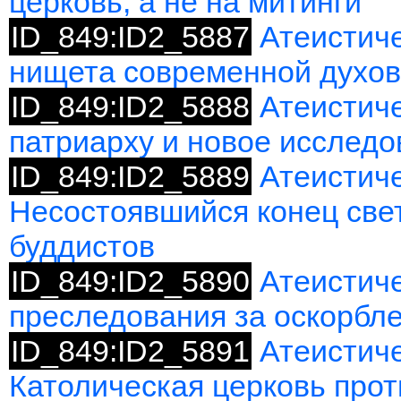
церковь, а не на митинги
ID_849:ID2_5887
Атеистиче
нищета современной духов
ID_849:ID2_5888
Атеистиче
патриарху и новое исслед
ID_849:ID2_5889
Атеистиче
Несостоявшийся конец свет
буддистов
ID_849:ID2_5890
Атеистич
преследования за оскорбл
ID_849:ID2_5891
Атеистиче
Католическая церковь прот