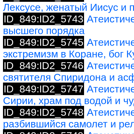
Лексусе, женатый Иисус и 
ID_849:ID2_5743
Атеистиче
высшего порядка
ID_849:ID2_5745
Атеистиче
экстремизм в Коране, бог К
ID_849:ID2_5746
Атеистиче
святителя Спиридона и ас
ID_849:ID2_5747
Атеистиче
Сирии, храм под водой и чу
ID_849:ID2_5748
Атеистиче
разбившийся самолет и ре