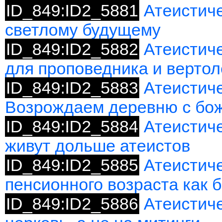
ID_849:ID2_5881
Атеистиче
светлому будущему
ID_849:ID2_5882
Атеистич
для проповедника и вертол
ID_849:ID2_5883
Атеистиче
Возрождаем деревню с бо
ID_849:ID2_5884
Атеистич
живут дольше атеистов
ID_849:ID2_5885
Атеистич
пенсионного возраста как 
ID_849:ID2_5886
Атеистиче