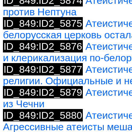
ID_849:ID2_5874
Атеистиче
против Нептуна
ID_849:ID2_5875
Атеистиче
белорусская церковь оста
ID_849:ID2_5876
Атеистиче
и клерикализация по-белор
ID_849:ID2_5877
Атеистиче
религии. Официальные и н
ID_849:ID2_5879
Атеистиче
из Чечни
ID_849:ID2_5880
Атеистиче
Агрессивные атеисты меш