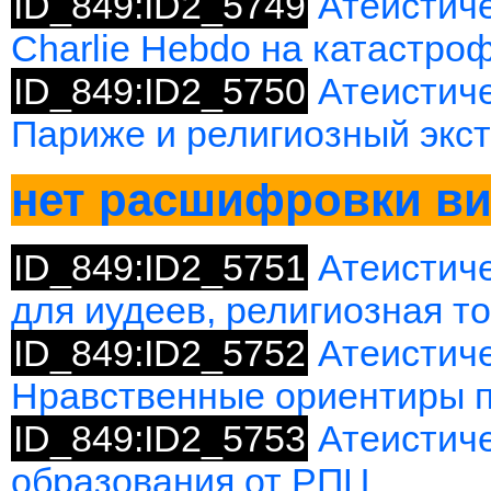
ID_849:ID2_5749
Атеистич
Charlie Hebdo на катастро
ID_849:ID2_5750
Атеистиче
Париже и религиозный экс
нет расшифровки в
ID_849:ID2_5751
Атеистич
для иудеев, религиозная т
ID_849:ID2_5752
Атеистиче
Нравственные ориентиры 
ID_849:ID2_5753
Атеистич
образования от РПЦ