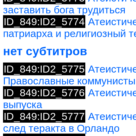
заставить бога трудиться
ID_849:ID2_5774
Атеистиче
патриарха и религиозный 
нет субтитров
ID_849:ID2_5775
Атеистиче
Православные коммунисты
ID_849:ID2_5776
Атеистич
выпуска
ID_849:ID2_5777
Атеистич
след теракта в Орландо