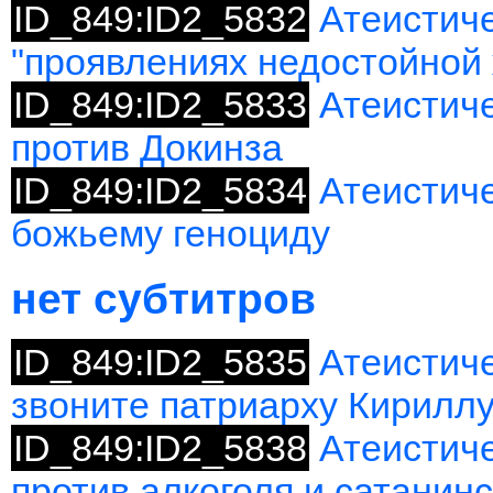
ID_849:ID2_5832
Атеистиче
"проявлениях недостойной
ID_849:ID2_5833
Атеистич
против Докинза
ID_849:ID2_5834
Атеистиче
божьему геноциду
нет субтитров
ID_849:ID2_5835
Атеистич
звоните патриарху Кирилл
ID_849:ID2_5838
Атеистиче
против алкоголя и сатанин