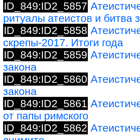
ID_849:ID2_5857
Атеистич
ритуалы атеистов и битва 
ID_849:ID2_5858
Атеистич
скрепы-2017. Итоги года
ID_849:ID2_5859
Атеистиче
закона
ID_849:ID2_5860
Атеистиче
закона
ID_849:ID2_5861
Атеистич
от папы римского
ID_849:ID2_5862
Атеистич