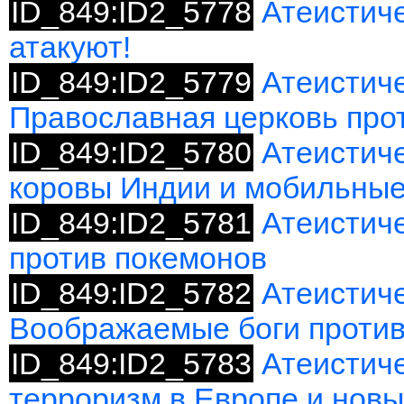
ID_849:ID2_5778
Атеистич
атакуют!
ID_849:ID2_5779
Атеистиче
Православная церковь про
ID_849:ID2_5780
Атеистич
коровы Индии и мобильные
ID_849:ID2_5781
Атеистиче
против покемонов
ID_849:ID2_5782
Атеистиче
Воображаемые боги проти
ID_849:ID2_5783
Атеистич
терроризм в Европе и нов