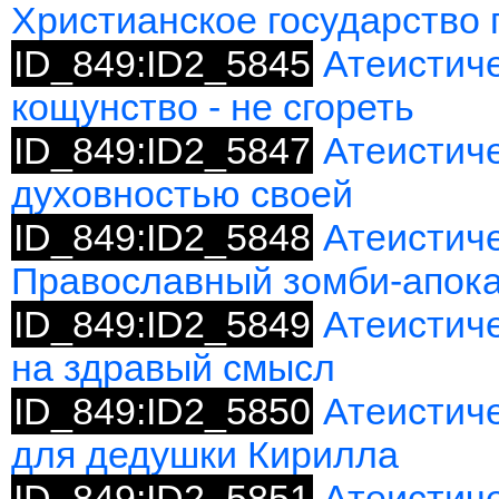
Христианское государство 
ID_849:ID2_5845
Атеистиче
кощунство - не сгореть
ID_849:ID2_5847
Атеистич
духовностью своей
ID_849:ID2_5848
Атеистиче
Православный зомби-апок
ID_849:ID2_5849
Атеистич
на здравый смысл
ID_849:ID2_5850
Атеистич
для дедушки Кирилла
ID_849:ID2_5851
Атеистич