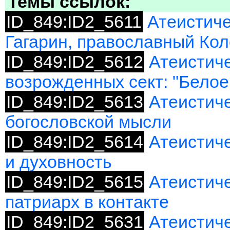
Темы ссылок:
ID_849:ID2_5611
Атеистиче
Гагарин, православный Кол
ID_849:ID2_5612
Атеистиче
возрожденных сект: "Белое
ID_849:ID2_5613
Атеистич
богословской мысли
ID_849:ID2_5614
Атеистич
и духовность
ID_849:ID2_5615
Атеистич
патриарх в контакте
ID_849:ID2_5631
Атеистиче