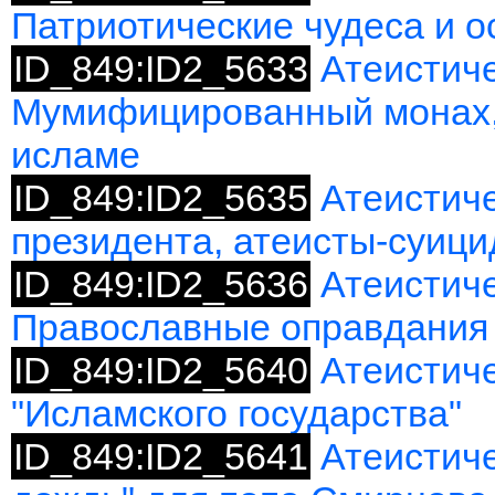
Патриотические чудеса и о
ID_849:ID2_5633
Атеистиче
Мумифицированный монах, 
исламе
ID_849:ID2_5635
Атеистиче
президента, атеисты-суиц
ID_849:ID2_5636
Атеистиче
Православные оправдания 
ID_849:ID2_5640
Атеистиче
"Исламского государства"
ID_849:ID2_5641
Атеистич