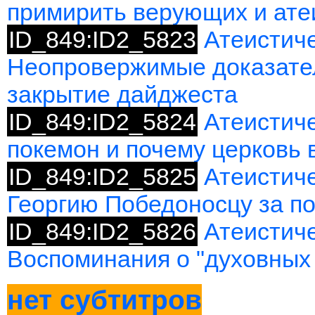
примирить верующих и ате
ID_849:ID2_5823
Атеистиче
Неопровержимые доказател
закрытие дайджеста
ID_849:ID2_5824
Атеистиче
покемон и почему церковь
ID_849:ID2_5825
Атеистич
Георгию Победоносцу за по
ID_849:ID2_5826
Атеистиче
Воспоминания о "духовных 
нет субтитров