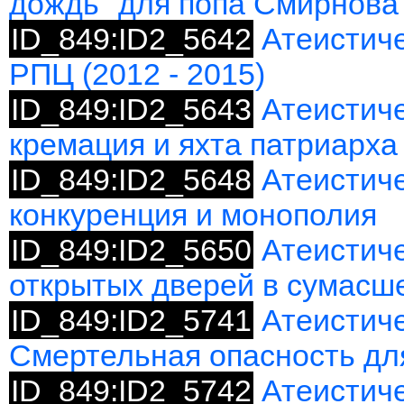
дождь" для попа Смирнова
ID_849:ID2_5642
Атеистич
РПЦ (2012 - 2015)
ID_849:ID2_5643
Атеистиче
кремация и яхта патриарха
ID_849:ID2_5648
Атеистиче
конкуренция и монополия
ID_849:ID2_5650
Атеистиче
открытых дверей в сумас
ID_849:ID2_5741
Атеистиче
Смертельная опасность дл
ID_849:ID2_5742
Атеистич