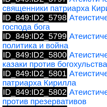
священники патриарха Кир
ID_849:ID2_5798
Атеистич
господа бога
ID_849:ID2_5799
Атеистиче
политика и война
ID_849:ID2_5800
Атеистиче
казаки против богохульства
ID_849:ID2_5801
Атеистиче
патриарха Кирилла
ID_849:ID2_5802
Атеистич
против презервативов