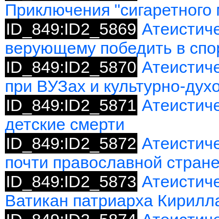
Приключения "сигаретного 
ID_849:ID2_5869
Атеистиче
верующему победить в спо
ID_849:ID2_5870
Атеистич
при ВУЗах и культурно-дух
ID_849:ID2_5871
Атеистиче
детские смерти
ID_849:ID2_5872
Атеистиче
почти православной стран
ID_849:ID2_5873
Атеистич
Ватикан патриарха Кирилл