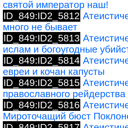
святой император наш!
ID_849:ID2_5812
Атеистич
много не бывает
ID_849:ID2_5813
Атеистич
ислам и богоугодные убийс
ID_849:ID2_5814
Атеистиче
евреи и кочан капусты
ID_849:ID2_5815
Атеистиче
православного рейдерства
ID_849:ID2_5816
Атеистиче
Мироточащий бюст Поклон
ID_849:ID2_5817
Атеистич