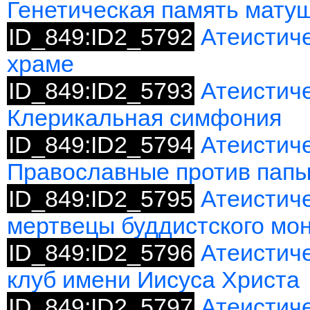
Генетическая память мату
ID_849:ID2_5792
Атеистиче
храме
ID_849:ID2_5793
Атеистиче
Клерикальная симфония
ID_849:ID2_5794
Атеистиче
Православные против папы
ID_849:ID2_5795
Атеистич
мертвецы буддистского мо
ID_849:ID2_5796
Атеистиче
клуб имени Иисуса Христа
ID_849:ID2_5797
Атеистич