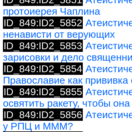
протоиерея Чаплина
ID_849:ID2_5852
Атеистич
ненависти от верующих
ID_849:ID2_5853
Атеистич
зарисовки и дело священн
ID_849:ID2_5854
Атеистиче
Православие как прививка 
ID_849:ID2_5855
Атеистиче
освятить ракету, чтобы она
ID_849:ID2_5856
Атеистиче
у РПЦ и МММ?