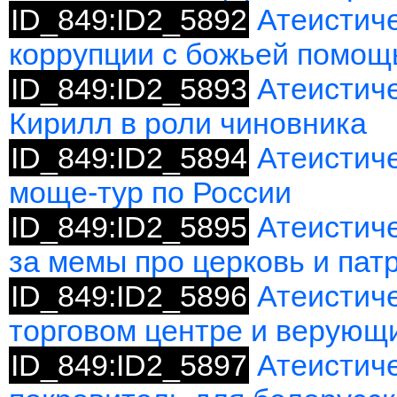
ID_849:ID2_5892
Атеистиче
коррупции с божьей помо
ID_849:ID2_5893
Атеистич
Кирилл в роли чиновника
ID_849:ID2_5894
Атеистич
моще-тур по России
ID_849:ID2_5895
Атеистиче
за мемы про церковь и пат
ID_849:ID2_5896
Атеистиче
торговом центре и верующ
ID_849:ID2_5897
Атеистич