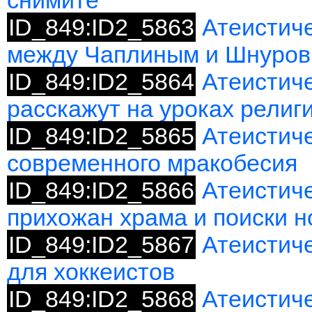
снимите
ID_849:ID2_5863
Атеистиче
между Чаплиным и Шнуро
ID_849:ID2_5864
Атеистиче
расскажут на уроках религ
ID_849:ID2_5865
Атеистич
современного мракобесия
ID_849:ID2_5866
Атеистиче
прихожан храма и поиски н
ID_849:ID2_5867
Атеистиче
для хоккеистов
ID_849:ID2_5868
Атеистиче