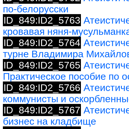
по-белорусски
ID_849:ID2_5763
Атеистич
кровавая няня-мусульманк
ID_849:ID2_5764
Атеистич
турне Владимира Михайло
ID_849:ID2_5765
Атеистиче
Практическое пособие по 
ID_849:ID2_5766
Атеистич
коммунисты и оскорбленн
ID_849:ID2_5767
Атеистич
бизнес на кладбище