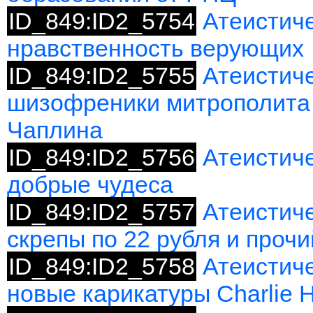
ID_849:ID2_5754
Атеистиче
нравственность верующих
ID_849:ID2_5755
Атеистич
шизофреники митрополита
Чаплина
ID_849:ID2_5756
Атеистич
добрые чудеса
ID_849:ID2_5757
Атеистич
скрепы по 22 рубля и проч
ID_849:ID2_5758
Атеистиче
новые карикатуры Charlie 