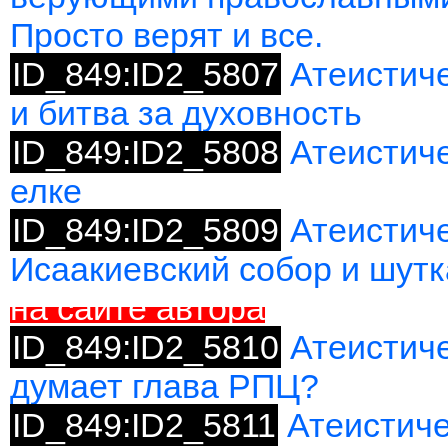
Просто верят и все.
ID_849:ID2_5807
Атеистич
и битва за духовность
ID_849:ID2_5808
Атеистиче
елке
ID_849:ID2_5809
Атеистиче
Исаакиевский собор и шутк
на сайте автора
ID_849:ID2_5810
Атеистиче
думает глава РПЦ?
ID_849:ID2_5811
Атеистиче