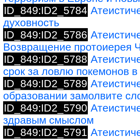
ID_849:ID2_5784
Атеистиче
духовность
ID_849:ID2_5786
Атеистиче
Возвращение протоиерея 
ID_849:ID2_5788
Атеистич
срок за ловлю покемонов в
ID_849:ID2_5789
Атеистиче
образовании замолвите сл
ID_849:ID2_5790
Атеистиче
здравым смыслом
ID_849:ID2_5791
Атеистиче