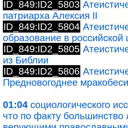
ID_849:ID2_5803
Атеистич
патриарха Алексия II
ID_849:ID2_5804
Атеистиче
образование в российской
ID_849:ID2_5805
Атеистич
из Библии
ID_849:ID2_5806
Атеистиче
Предновогоднее мракобес
01:04
социологического ис
что по факту большинство
верующими православными 