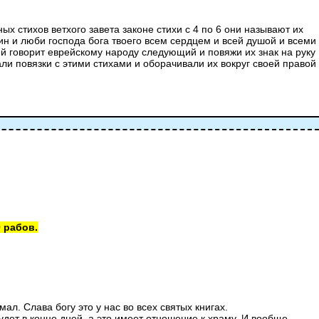
ых стихов ветхого завета законе стихи с 4 по 6 они называют их
дин и люби господа бога твоего всем сердцем и всей душой и всеми
ей говорит еврейскому народу следующий и повяжи их знак на руку
али повязки с этими стихами и оборачивали их вокруг своей правой
 рабов.
ал. Слава богу это у нас во всех святых книгах.
удет в конце дней, а это имеет отношение к храму. И вообще