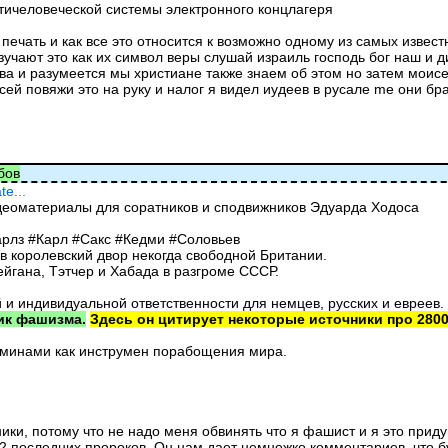
нтичеловеческой системы электронного концлагеря
печать и как все это относится к возможно одному из самых известн
изучают это как их символ веры слушай израиль господь бог наш и 
ва и разумеется мы христиане также знаем об этом но затем моис
исей повяжи это на руку и налог я видел иудеев в русале me они бр
бов
te...
идеоматериалы для соратников и сподвижников Эдуарда Ходоса
арлз #Карл #Сакс #Кедми #Соловьев
в королевский двор некогда свободной Британии.
ейгана, Тэтчер и Хабада в разгроме СССР.
 и индивидуальной ответственности для немцев, русских и евреев.
ик фашизма.
Здесь он цитирует некоторые источники про 2800
рминами как инструмен порабощения мира.
ки, потому что не надо меня обвинять что я фашист и я это придум
12 последних пророков. Он нам дает немножко комментариев, что б