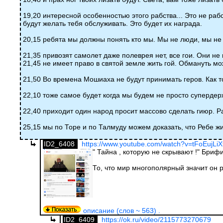
19,20 интересной особенностью этого рабства... Это не рабст
будут желать тебя обслуживать. Это будет их награда.
20,15 ребята мы должны понять кто мы. Мы не люди, мы н
21,35 привозят самолет даже полеврея нет, все гои. Они не
21,45 не имеет право в святой земле жить гой. Обмануть м
21,50 Во времена Мошиаха не будут принимать геров. Как 
22,10 тоже самое будет когда мы будем не просто супердер
22,40 приходит один народ просит массово сделать гиюр. Р
25,15 мы по Торе и по Талмуду можем доказать, что Ребе ж
ID2_6408
https://www.youtube.com/watch?v=tFoEujLi
" Тайна , которую не скрывают !" Бриф
То, что мир многополярный значит он р
описание (слов ~ 563) .
ID2_6409
https://ok.ru/video/2115773270679