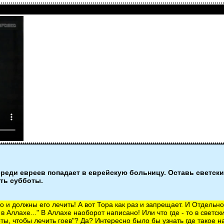
реди евреев попадает в еврейскую больницу. Оставь светские
сть субботы.
о и должны его лечить! А вот Тора как раз и запрещает. И Отдельно
 в Аллахе..." В Аллахе наоборот написано! Или что где - то в светс
оты, чтобы лечить гоев"? Да? Интересно было бы узнать где такое н