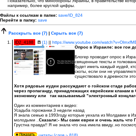
Показательно, что минобороны Украины, в правительстве которы
например, более круглой цифры.
Файлы к ссылкам в папке:
save/ID_824
Перейти в папку:
save
Расскрыть все (7)
|
Скрыть все (7)
ID2_4188
(1)
||
https://www.youtube.com/watch?v=Olmxf
Опрос в Израиле: все гои
Блогер проводит опрос в Изра
священные тексты и толковани
будет иметь каждый иудей, кто
скоты, если они не управляютс
существовало в древности это
Хотя рядовые иудеи рассуждают о гойском стаде рабо
через пропаганду, принадлежащих еврейским кланам в
экономику или так называемый "электронный концлагер
Один из комментариев к видео:
Усадьба горожанки.3 недели назад
Я знала семью в 1993году которые уехала из Молдавии в Из
молодыми ..
Сказали:- Мы сами евреи и очень жаль что 
Грустна правда!! Я не знала что она имела ввиду..но посмот
цитаты (слов ~ 818).