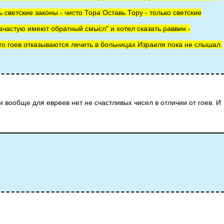
ветские законы - чисто Тора Оставь Тору - только светские
частую имеют обратный смысл" и хотел сказать раввин -
что гоев отказываются лечить в больницах Израиля пока не слышал.
 и вообще для евреев нет не счастливых чисел в отличии от гоев. И