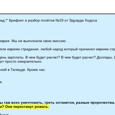
бад !" Брифинг и разбор полётов №19 от Эдуарда Ходоса .
 еврея. Мы не выполнили свою миссию.
иняли евреям страдания. любой народ который причинял евреям стр
ень зарплаты. В чем будет расчет? В чем будет расчет? Доллары,
ет просто омерзительно.
ений в Талмуде. Кроме нас.
я.
 там всех уничтожить, треть останется, разные пророчества.
м? Они перестанут рожать.
будут