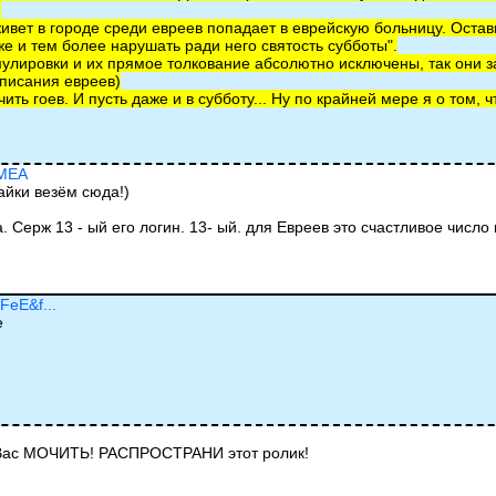
.
ет в городе среди евреев попадает в еврейскую больницу. Оставь с
е и тем более нарушать ради него святость субботы".
ировки и их прямое толкование абсолютно исключены, так они за
писания евреев)
ь гоев. И пусть даже и в субботу... Ну по крайней мере я о том, 
9MEA
йки везём сюда!)
а. Серж 13 - ый его логин. 13- ый. для Евреев это счастливое число
FeE&f...
е
 Вас МОЧИТЬ! РАСПРОСТРАНИ этот ролик!