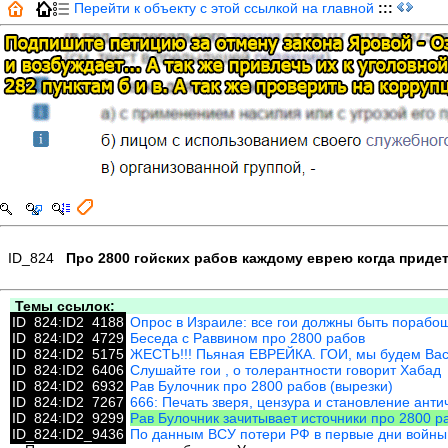
Перейти к объекту с этой ссылкой на главной
:::
ID_824
Про 2800 гойских рабов каждому еврею когда приде
Темы ссылок:
ID_824:ID2_4188
Опрос в Израиле: все гои должны быть пораб
ID_824:ID2_4729
Беседа с Раввином про 2800 рабов
ID_824:ID2_5175
ЖЕСТЬ!!! Пьяная ЕВРЕЙКА. ГОИ, мы будем Ва
ID_824:ID2_6406
Слушайте гои , о толерантности говорит Хабад
ID_824:ID2_6932
Рав Булочник про 2800 рабов (вырезки)
ID_824:ID2_7267
666: Печать зверя, цензура и становление ант
ID_824:ID2_9299
Рав Булочник зачитывает источники про 2800 р
ID_824:ID2_9436
По данным ВСУ потери РФ в первые дни войны