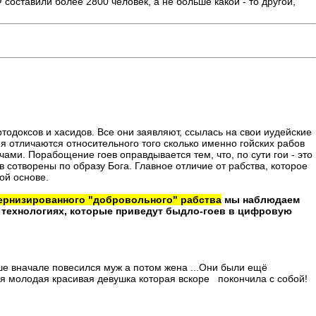
составили более 2800 человек, а не больше какой - то другой,
тодоксов и хасидов. Все они заявляют, ссылась на свои иудейские
я отличаются относительного того сколько именно гойских рабов
ячами. Порабощение гоев оправдывается тем, что, по сути гои - это
в сотворены по образу Бога. Главное отличие от рабства, которое
ой основе.
ернизированного "добровольного" рабства
мы наблюдаем
я технологиях, которые приведут быдло-гоев в цифровую
ьше вначале повесился муж а потом жена ...Они были ещё
я молодая красивая девушка которая вскоре покончила с собой!