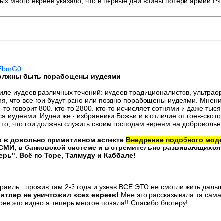
х много евреев указало, что в первые дни войны потери армии РФ 
MEbmG0
 должны быть порабощены иудеями
иле иудеев различных течений: иудеев традиционалистов, ультраор
я, что все гои будут рано или поздно порабощены иудеями. Мнени
-то говорит 800, кто-то 2800, кто-то исчисляет сотнями и даже тыс
я иудеями. Иудеи же - избранники Божьи и в отличие от гоев-ското
 то, что гои должны служить своим господам евреям на добровольн
в в довольно примитивном аспекте
Внедрение подобного мод
 СМИ, в банковской системе и в стремительно развивающихс
ь". Всё по Торе, Талмуду и Каббале!
раиль...прожив там 2-3 года и узнав ВСЁ ЭТО не смогли жить дал
Гитлер не уничтожил всех евреев!
Мне это рассказывала та сама
рев это видео я теперь многое поняла!! Спасибо блогеру!