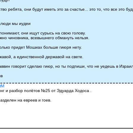
во ребята, они будут иметь это за счастье... это то, что все это 
е люди мы иудеи
 понимают, они ищут сурысь на свою голову.
ожно чиновника, всевышнего обмануть нельзя.
только придет Мошиах больше гиюря нету.
жавой, а единственной державой на свете.
аввин говорит сделаю гиюр, но ты подпиши, что не уедешь в Израил
ив
XtM
инг и разбор полётов №25 от Эдуарда Ходоса .
азделен на евреев и гоев.