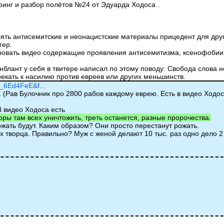
ифинг и разбор полётов №24 от Эдуарда Ходоса .
ять антисемитские и неонацистские материалы прицедент для дру
гер.
ровать видео содержащие проявления антисемитизма, ксенофобии
инблант у себя в твитере написал по этому поводу: Свобода слова н
екать к насилию против евреев или других меньшинств.
j_6Ed4FeE&f...
. (Рав Булочник про 2800 рабов каждому еврею. Есть в видео Ходо
 видео Ходоса есть
ры там всех уничтожить, треть останется, разные пророчества.
тожать будут. Каким образом? Они просто перестанут рожать.
х творца. Правильно? Муж с женой делают 10 тыс. раз одно дело 2
)