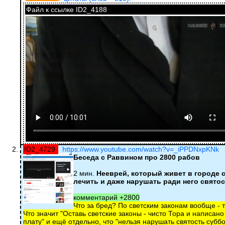
Файл к ссылке ID2_4188
ID2_4729
https://www.youtube.com/watch?v=_iPPDNxpKNk
Беседа с Раввином про 2800 рабов
2 мин.
Нееврей, который живет в городе с
лечить и даже нарушать ради него свято
комментарий +2800
Что за бред? По светским законам вообще - т
Что значит "Оставь светские законы - чисто Тора и написано
плату" и ещё отдельно, что "нельзя нарушать святость субб