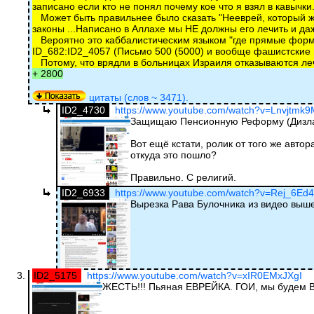
записано если кто не понял почему кое что я взял в кавычки
Может быть правильнее было сказать "Нееврей, который жив
законы ...Написано в Аллахе мы НЕ должны его лечить и даж
Вероятно это каббалистическим языком "где прямые формул
ID_682:ID2_4057 (Письмо 500 (5000) и вообще фашистские 
Потому, что врядли в больницах Израиля отказываются лечит
+ 2800
цитаты (слов ~ 3471).
ID2_4730
https://www.youtube.com/watch?v=Lnvjtmk
Защищаю Пенсионную Реформу (Дизла
Вот ещё кстати, ролик от того же автор
откуда это пошло?
Правильно. С религий.
ID2_6933
https://www.youtube.com/watch?v=Rej_6Ed4
Вырезка Рава Булочника из видео выш
ID2_5175
https://www.youtube.com/watch?v=xIR0EMxJXgI
ЖЕСТЬ!!! Пьяная ЕВРЕЙКА. ГОИ, мы будем