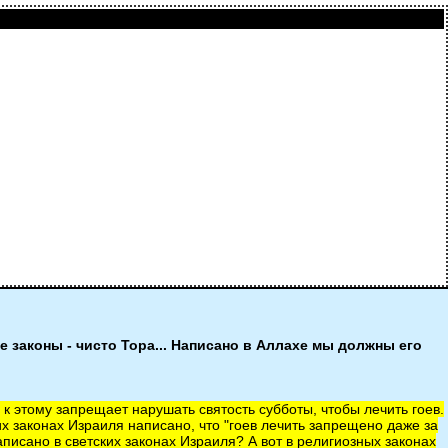
 законы - чисто Тора... Написано в Аллахе мы должны его
 к этому запрещает нарушать святость субботы, чтобы лечить гоев.
ких законах Израиля написано, что "гоев лечить запрещено даже за
аписано в светских законах Израиля? А вот в религиозных законах