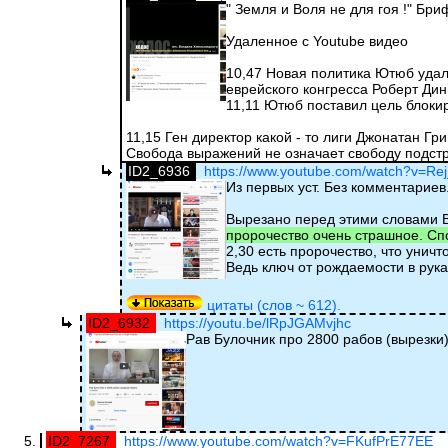
" Земля и Воля не для гоя !" Бр
Удаленное с Youtube видео
10,47 Новая политика Ютюб удал
еврейского конгресса Роберт Дин
11,11 Ютюб поставил цель блоки
11,15 Ген директор какой - то лиги Джонатан Гр
Свобода выражений не означает свободу подстр
ID2_6936
https://www.youtube.com/watch?v=Re
Из первых уст. Без комментариев
Вырезано перед этими словами В
пророчество очень страшное. Спо
2,30 есть пророчество, что унич
Ведь ключ от рождаемости в рука
цитаты (слов ~ 612).
ID2_6932
https://youtu.be/lRpJGAMvjhc
Рав Булочник про 2800 рабов (вырезки
ID2_7267
https://www.youtube.com/watch?v=FKufPrE77EE