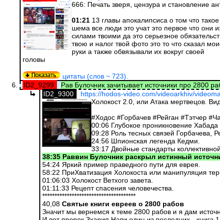
666: Печать зверя, цензура и становление а
01:21
13 главы апокалипсиса о том что такое 
шема все люди это учат это первое что они 
силами твоими да это серьезное обязательст
твою и налог твой фото это то что сказал мо
руки а также обвязывали их вокруг своей
головы
цитаты (слов ~ 723).
ID2_9299
Рав Булочник зачитывает источники про 2800 ра
ID2_9300
https://hodos-video.com/videoarkhiv/videoma
Холокост 2.0, или Атака мертвецов. В
#Ходос #Горбачев #Рейган #Тэтчер #Ч
00:06 Глубокое проникновение Хабада 
09:28 Роль тесных связей Горбачева, Р
24:56 Шпионская легенда Кедми.
33:17 Двойные стандарты коллективной
38:35 Раввин Булочник раскрыл истинный источн
54:24 Яркий пример праведного пути для еврея.
58:22 ПриХватизация Холокоста или манипуляция те
01:06:03 Холокост Ветхого завета.
01:11:33 Рецепт спасения человечества.
**************************************
40,08
Святые книги евреев о 2800 рабов
Значит мы вернемся к теме 2800 рабов и я дам источни
И вот пророк Зхария Нави один из последних - книга 