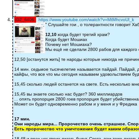
ID2_6406
https://www.youtube.com/watch?v=MtMhcvoUl_k
" Слушайте гои , о толерантности говорит Ха
12,10
когда будет третий храм?
Когда будет Мошиах
Почему нет Мошиаха?
Мы ещё не сделали 2800 рабов для каждого
12,50 [останутся жить] те народы которые никогда не прич
14 мин. седьмое тысячелетие называется пайдай. Пайдай, д
кайфы, что все что мы сегодня называем удовольствием буд
15,45 сколько людей останется на свете. Есть несколько мн
15,45 вы знаете сколько нас будет? 360 миллиардов
... опять пропорция 2800 гоев пропорция будет убийственна
Может он будет одновременно рабом и у меня и у Фредика
17 мин.
Они народы мира... Пророчество очень страшное. Споры
Есть пророчество что уничтожение будет каким образо
18,48 и прах ног твоих лизать будут. Света, вам тоже лизать 