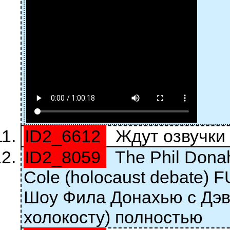
ID2_6612
Ждут озвучки
ID2_8059
The Phil Donah
Cole (holocaust debate) 
Шоу Фила Донахью с Дэв
холокосту) полностью