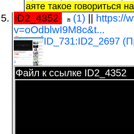
аяте такое говориться н
ID2_4352
(1)
||
https:/
v=oOdblwI9M8c&t...
ID_731:ID2_2697 (
Файл к ссылке ID2_4352