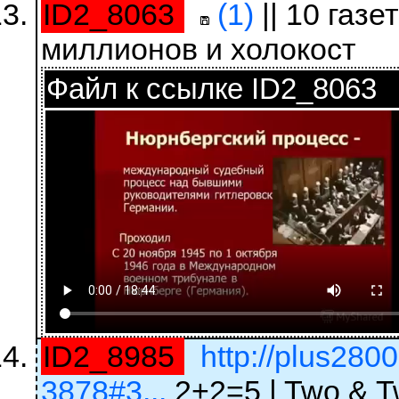
ID2_8063
(1)
|| 10 газе
миллионов и холокост
Файл к ссылке ID2_8063
ID2_8985
http://plus280
3878#3...
2+2=5 | Two & T