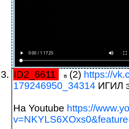
ID2_6611
(2)
https://vk
179246950_34314
ИГИЛ э
На Youtube
https://www.y
v=NKYLS6XOxs0&feature