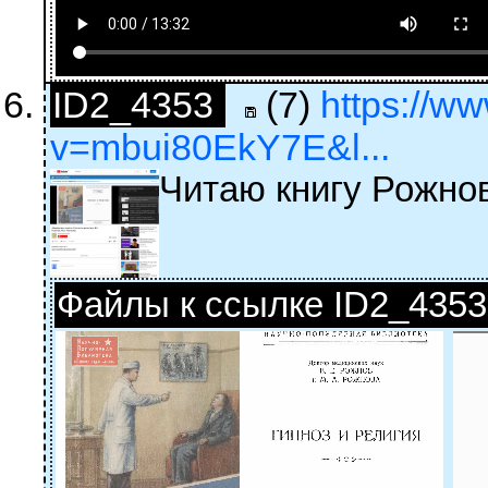
ID2_4353
(7)
https://w
v=mbui80EkY7E&l...
Читаю книгу Рожнов
Файлы к ссылке ID2_4353