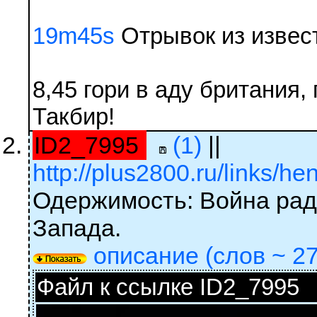
19m45s
Отрывок из извес
8,45 гори в аду британия,
Такбир!
ID2_7995
(1)
||
http://plus2800.ru/links/h
Одержимость: Война рад
Запада.
описание (слов ~ 27
Файл к ссылке ID2_7995