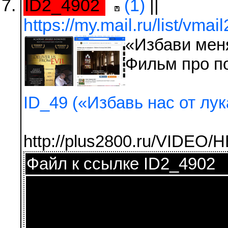
ID2_4902
(1)
||
https://my.mail.ru/list/vmai
«Избави меня
Фильм про п
ID_49 («Избавь нас от лука
http://plus2800.ru/VI
Файл к ссылке ID2_4902