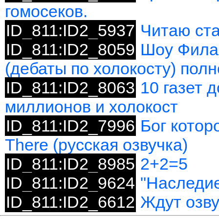
гомосеков.
ID_811:ID2_5937
Читаю ста
ID_811:ID2_8059
Шоу Фила
(дебаты по холокосту) пол
ID_811:ID2_8063
10 газет 
миллионов и холокост
ID_811:ID2_7996
Бог котор
There (русская озвучка)
ID_811:ID2_8985
2+2=5
ID_811:ID2_9624
"Наследие
ID_811:ID2_6612
Ждут озву