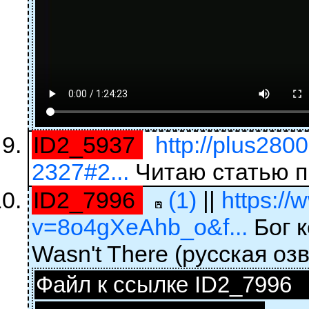
ID2_5937
http://plus280
2327#2...
Читаю статью п
ID2_7996
(1)
||
https:/
v=8o4gXeAhb_o&f...
Бог к
Wasn't There (русская оз
Файл к ссылке ID2_7996