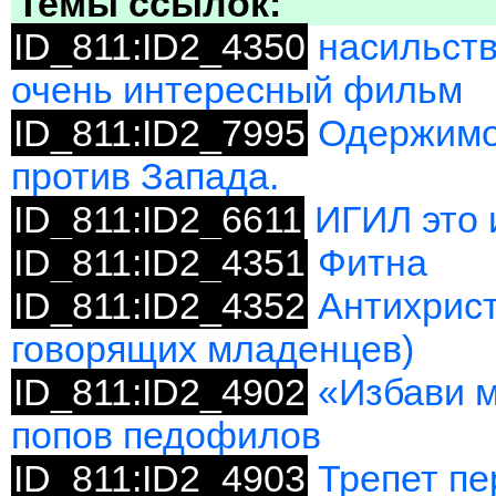
Темы ссылок:
ID_811:ID2_4350
насильств
очень интересный фильм
ID_811:ID2_7995
Одержимо
против Запада.
ID_811:ID2_6611
ИГИЛ это 
ID_811:ID2_4351
Фитна
ID_811:ID2_4352
Антихрист
говорящих младенцев)
ID_811:ID2_4902
«Избави м
попов педофилов
ID_811:ID2_4903
Трепет пе