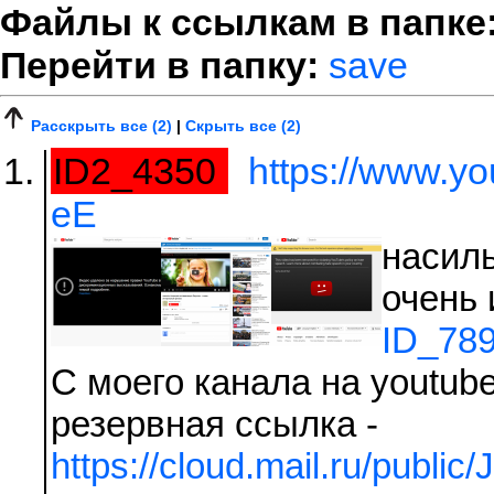
Файлы к ссылкам в папке
Перейти в папку:
save
Расскрыть все (2)
|
Скрыть все (2)
ID2_4350
https://www.
eE
насил
очень
ID_789
С моего канала на youtub
резервная ссылка -
https://cloud.mail.ru/publi