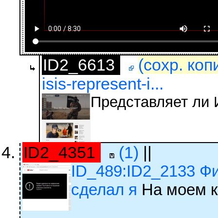
ID2_6613
(сохр. коп
isis-represent-i...
Представляет ли
ID2_4351
(1)
||
ID_489:ID2_2133 Фи
сделал я
На моем к