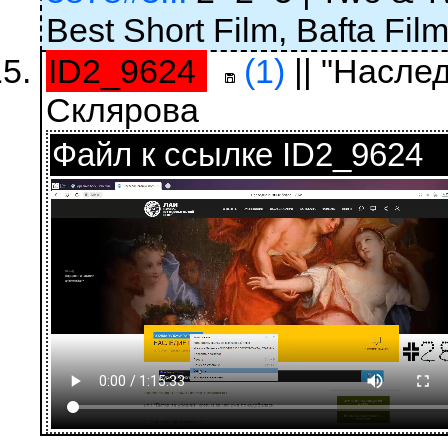
Best Short Film, Bafta Fil
ID2_9624
(1)
|| "Насле
Склярова
Файл к ссылке ID2_9624