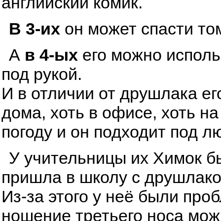
английский комик.
В 3-их
он может спасти том
А
в 4-ых
его можно исполь
под рукой.
И в отличии от друшлака ег
дома, хоть в офисе, хоть н
погоду и он подходит под л
У учительницы их Химок бы
пришла в школу с друшлаком
Из-за этого у неё были про
ношение третьего носа мож