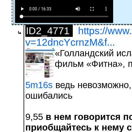
ID2_4771
https://www
v=12dncYcrnzM&f...
«Голландский ис
фильм «Фитна», 
5m16s
ведь невозможно,
ошибались
9,55
в нем говорится п
приобщайтесь к нему 