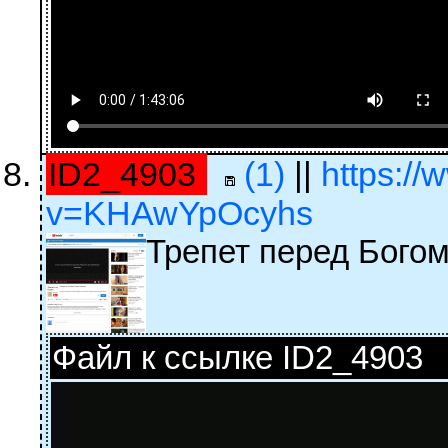
ID2_4903
(1)
||
https:/
v=KHAwYpOcyhs
Трепет перед Богом
Файл к ссылке ID2_4903