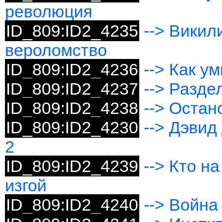
революция
ID_809:ID2_4235
--> Викил
вероломство
ID_809:ID2_4236
--> Как у
ID_809:ID2_4237
--> Разде
ID_809:ID2_4238
--> Остан
ID_809:ID2_4230
--> Дэвид
2
ID_809:ID2_4239
--> Кто н
изгой
ID_809:ID2_4240
--> Война