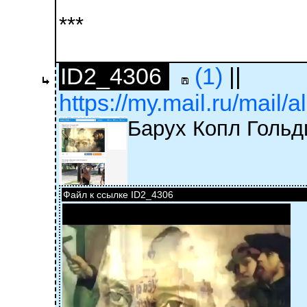
***
ID2_4306
(1)
||
https://my.mail.ru/mail/
Барух Копл Голь
Файл к ссылке ID2_4306