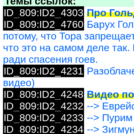
Темы ссылок:
ID_809:ID2_4303
Про Гол
ID_809:ID2_4760
Барух Гол
потому, что Тора запрещае
что это на самом деле так.
ради спасения гоев.
ID_809:ID2_4231
Разоблаче
видео)
ID_809:ID2_4248
Видео по
ID_809:ID2_4232
--> Еврей
ID_809:ID2_4233
--> Пурим
ID_809:ID2_4234
--> Зигму