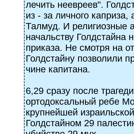
лечить неевреев". Голдс
из - за личного каприза,
Талмуд. И религиозные 
начальству Голдстайна н
приказа. Не смотря на 
Голдстайну позволили п
чине капитана.
6,29 сразу после трагед
ортодоксальный ребе Мо
крупнейшей израильской
Голдстайном 29 палести
убийстве 29 мух