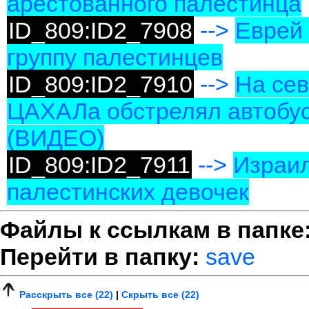
арестованного палестинца
ID_809:ID2_7908
-->
Еврей
группу палестинцев
ID_809:ID2_7910
-->
На сев
ЦАХАЛа обстрелял автобус:
(ВИДЕО)
ID_809:ID2_7911
-->
Израил
палестинских девочек
Файлы к ссылкам в папке
Перейти в папку:
save
Расскрыть все (22)
|
Скрыть все (22)