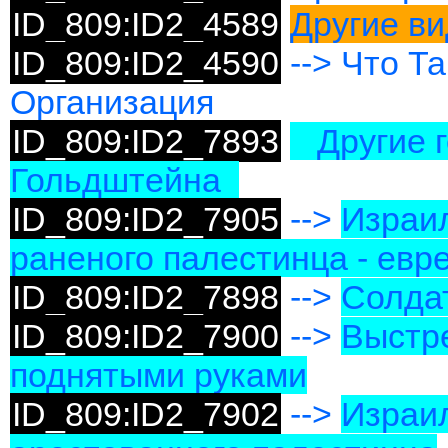
ID_809:ID2_4589
Другие в
ID_809:ID2_4590
--> Что Т
Организация
ID_809:ID2_7893
Другие г
Гольдштейна
ID_809:ID2_7905
-->
Израил
раненого палестинца - евре
ID_809:ID2_7898
-->
Солдат
ID_809:ID2_7900
-->
Выстре
поднятыми руками
ID_809:ID2_7902
-->
Израил