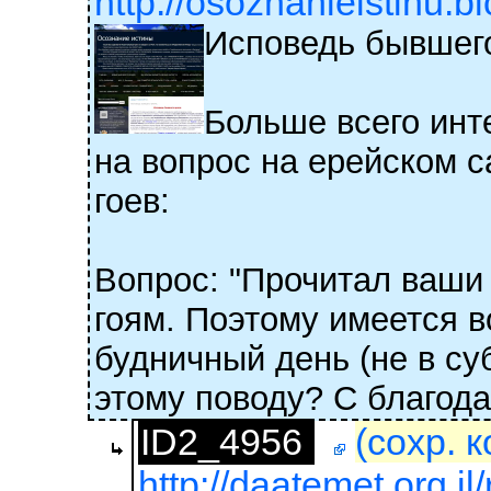
http://osoznanieistinu.b
Исповедь бывшего
Больше всего инте
на вопрос на ерейском с
гоев:
Вопрос: "Прочитал ваши 
гоям. Поэтому имеется в
будничный день (не в су
этому поводу? С благода
ID2_4956
(сохр. 
http://daatemet.org.i