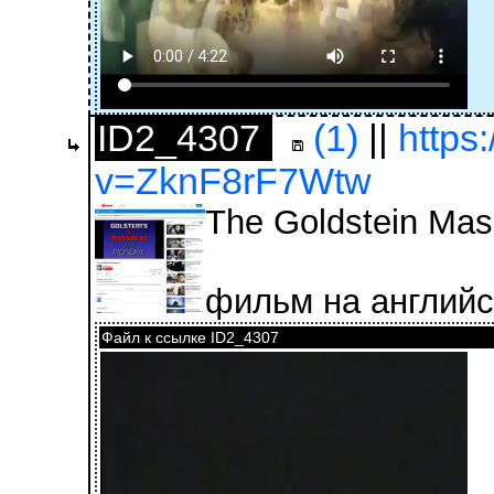
ID2_4307
(1)
||
https
v=ZknF8rF7Wtw
The Goldstein Mas
фильм на англий
Файл к ссылке ID2_4307