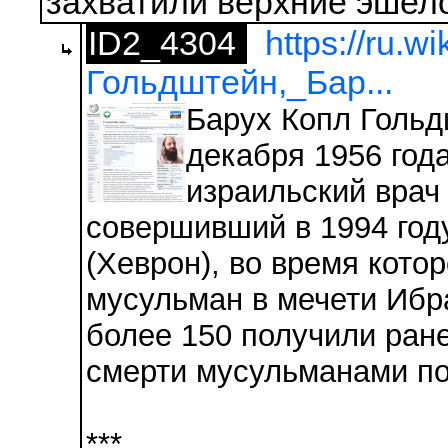
захватили верхние эшел
ID2_4304
https://ru.wi
Гольдштейн,_Бар...
Барух Копл Гольдштейн (ивр. ין‏
декабря 1956 год
израильский врач
совершивший в 1994 год
(Хеврон), во время кото
мусульман в мечети Ибр
более 150 получили ран
смерти мусульманами по
***