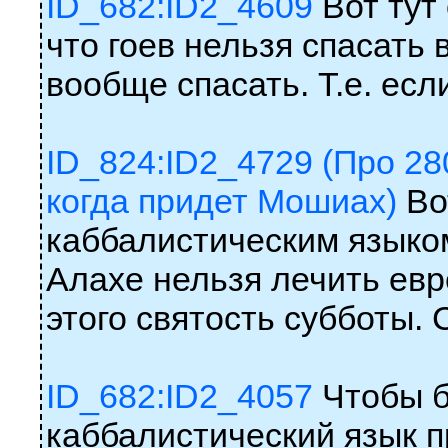
ID_682:ID2_4609
Вот тут 
что гоев нельзя спасать в
вообще спасать. Т.е. если
ID_824:ID2_4729 (Про 28
когда придет Мошиах)
Во
каббалистическим языком
Алахе нельзя лечить евр
этого святость субботы. 
ID_682:ID2_4057
Чтобы б
каббалистический язык п