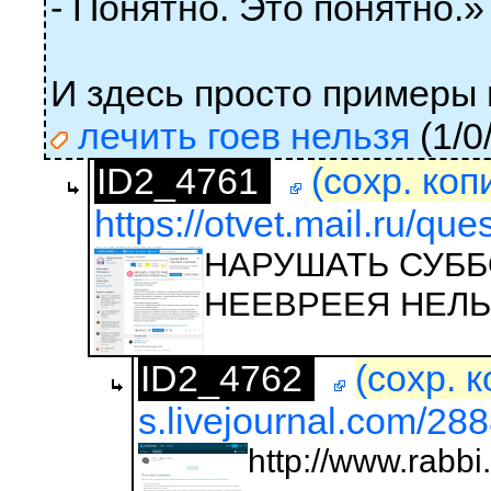
- Понятно. Это понятно.»
И здесь просто примеры 
лечить гоев нельзя
(1/0
ID2_4761
(сохр. коп
https://otvet.mail.ru/qu
НАРУШАТЬ СУББ
НЕЕВРЕЕЯ НЕЛЬЗ
ID2_4762
(сохр. 
s.livejournal.com/28
http://www.rabbi