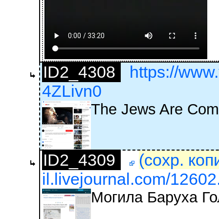
ID2_4308
https://ww
4ZLivn0
The Jews Are Comi
ID2_4309
(сохр. коп
il.livejournal.com/12602.
Могила Баруха Го