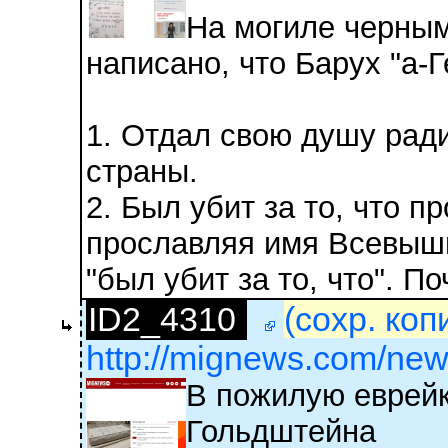
На могиле черным
написано, что Барух "а-
1. Отдал свою душу ради
страны.
2. Был убит за то, что 
прославляя имя Всевышне
"был убит за то, что". П
ID2_4310
(сохр. коп
http://mignews.com/new
В пожилую еврейк
Гольдштейна