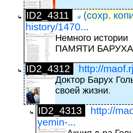
ID2_4311
(сохр. коп
history/1470...
Немного истории
ПАМЯТИ БАРУХ
ID2_4312
http://maof.
Доктор Барух Гол
своей жизни.
ID2_4313
http://ma
yemin-...
Акция д-ра Го