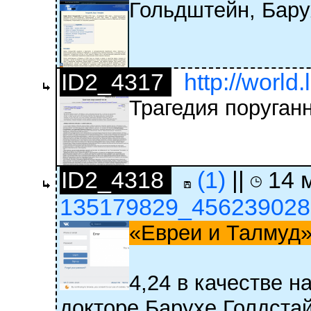
Гольдштейн, Бару
ID2_4317
http://world.
Трагедия поруган
ID2_4318
(1)
||
14 м
135179829_456239028
«Евреи и Талмуд
4,24 в качестве н
докторе Барухе Голдста