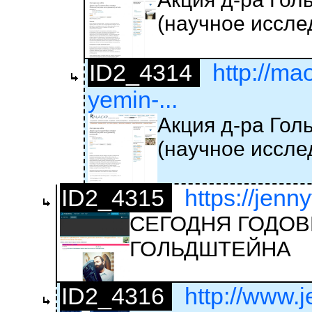
(научное иссле
ID2_4314
http://ma
yemin-...
Акция д-ра Го
(научное иссле
ID2_4315
https://jenn
СЕГОДНЯ ГОДОВ
ГОЛЬДШТЕЙНА
ID2_4316
http://www.j